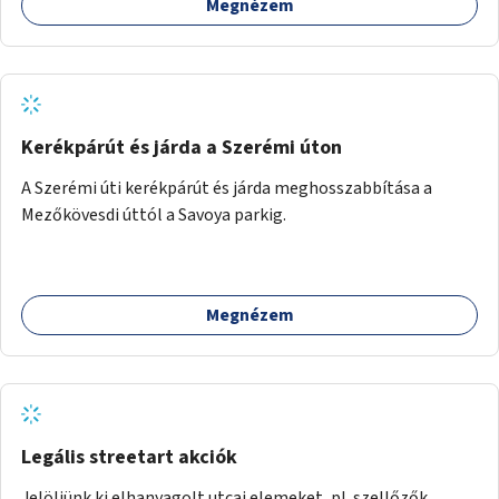
Megnézem
Kerékpárút és járda a Szerémi úton
A Szerémi úti kerékpárút és járda meghosszabbítása a
Mezőkövesdi úttól a Savoya parkig.
Megnézem
Legális streetart akciók
Jelöljünk ki elhanyagolt utcai elemeket, pl. szellőzők,