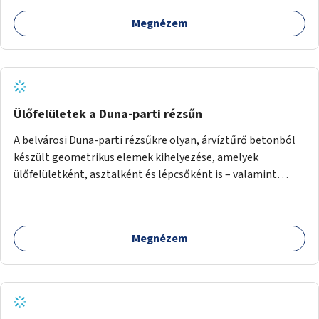
Megnézem
Ülőfelületek a Duna-parti rézsűn
A belvárosi Duna-parti rézsűkre olyan, árvíztűrő betonból
készült geometrikus elemek kihelyezése, amelyek
ülőfelületként, asztalként és lépcsőként is – valamint
néhány esetben extra funkcióval (kutyaitató, grill) –
használhatók. Civilek bevonása a fenntartásba.
Megnézem