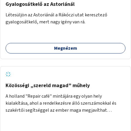
Gyalogosátkelő az Astoriánál
Létesüljön az Astoriánál a Rákóczi utat keresztező
gyalogosátkelő, mert nagy igény van rá.
Megnézem
Közösségi „szereld magad” műhely
A holland "Repair café" mintájára egy olyan hely
kialakítása, ahol a rendelkezésre álló szerszámokkal és
szakértői segítséggel az ember maga megjavíthat
elromlott tárgyakat. A műhely egyben találkozóhely is,
lehetőség arra, hogy a közösség tagjai is segítsenek