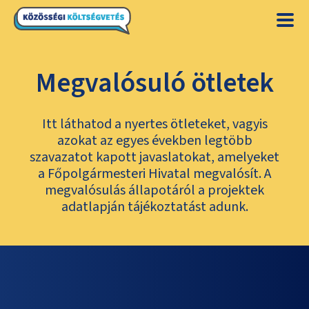
Megvalósuló ötletek
Itt láthatod a nyertes ötleteket, vagyis
azokat az egyes években legtöbb
szavazatot kapott javaslatokat, amelyeket
a Főpolgármesteri Hivatal megvalósít. A
megvalósulás állapotáról a projektek
adatlapján tájékoztatást adunk.