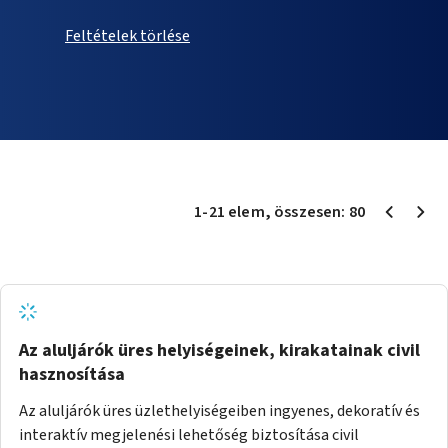
Feltételek törlése
1
-
21
elem
, összesen:
80
Az aluljárók üres helyiségeinek, kirakatainak civil
hasznosítása
Az aluljárók üres üzlethelyiségeiben ingyenes, dekoratív és
interaktív megjelenési lehetőség biztosítása civil