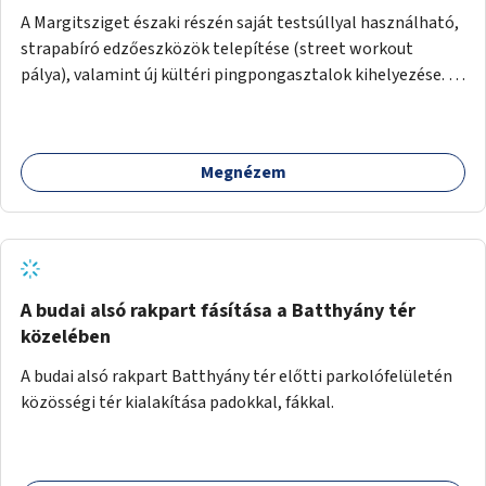
A Margitsziget északi részén saját testsúllyal használható,
strapabíró edzőeszközök telepítése (street workout
pálya), valamint új kültéri pingpongasztalok kihelyezése. A
meglévő fitneszterület jelenleg alig felszerelt, így
kihasználatlan. A pingpongasztalok telepítésével egy
népszerű, ingyenes sportolási lehetőség válna elérhetővé a
Megnézem
sziget északi felén, ahol jelenleg egyetlen asztal sem
található.
A budai alsó rakpart fásítása a Batthyány tér
közelében
A budai alsó rakpart Batthyány tér előtti parkolófelületén
közösségi tér kialakítása padokkal, fákkal.