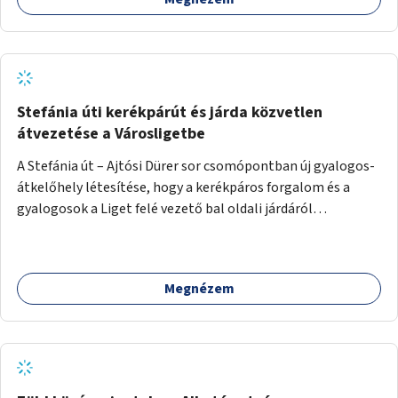
Stefánia úti kerékpárút és járda közvetlen
átvezetése a Városligetbe
A Stefánia út – Ajtósi Dürer sor csomópontban új gyalogos-
átkelőhely létesítése, hogy a kerékpáros forgalom és a
gyalogosok a Liget felé vezető bal oldali járdáról
közvetlenül átkelhessenek a Városligetbe.
Megnézem