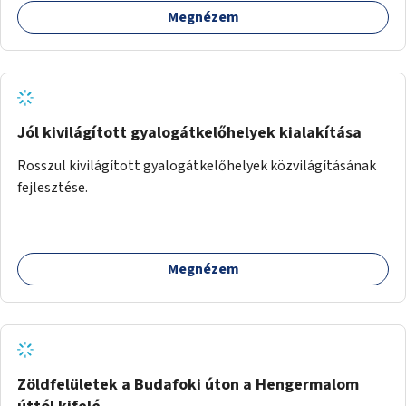
egymásnak, megosszák tudásukat.
Megnézem
Jól kivilágított gyalogátkelőhelyek kialakítása
Rosszul kivilágított gyalogátkelőhelyek közvilágításának
fejlesztése.
Megnézem
Zöldfelületek a Budafoki úton a Hengermalom