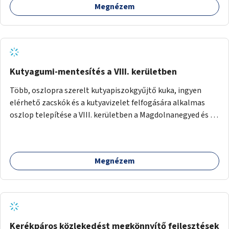
Megnézem
Kutyagumi-mentesítés a VIII. kerületben
Több, oszlopra szerelt kutyapiszokgyűjtő kuka, ingyen
elérhető zacskók és a kutyavizelet felfogására alkalmas
oszlop telepítése a VIII. kerületben a Magdolnanegyed és a
Palotanegyed néhány pontján, pilot jelleggel.
Megnézem
Kerékpáros közlekedést megkönnyítő fejlesztések