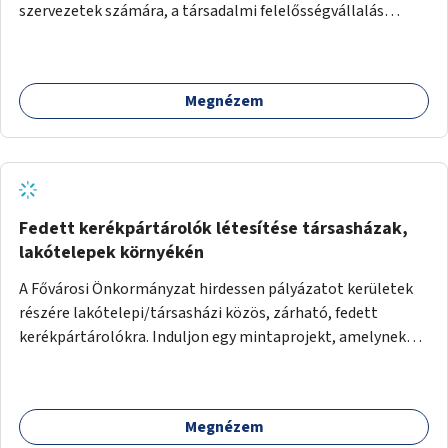
szervezetek számára, a társadalmi felelősségvállalás
jegyében. A cél, hogy közérdekű, segítő tevékenységeket
mutassanak be látványos, gondolatébresztő formában,
például rajzokkal, kérdésekkel, üzenetküldési lehetőséggel
Megnézem
vagy akciónapokkal – bérleti és közüzemi díjak nélkül, a
jelenlegi elhanyagolt állapot helyett.
Fedett kerékpártárolók létesítése társasházak,
lakótelepek környékén
A Fővárosi Önkormányzat hirdessen pályázatot kerületek
részére lakótelepi/társasházi közös, zárható, fedett
kerékpártárolókra. Induljon egy mintaprojekt, amelynek
alapján fel lehet mérni, milyen feladatokkal jár a kerület
számára az üzemeltetés.
Megnézem