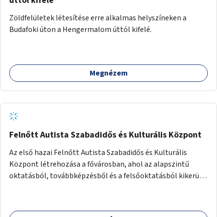
úttól kifelé
Zöldfelületek létesítése erre alkalmas helyszíneken a
Budafoki úton a Hengermalom úttól kifelé.
Megnézem
Felnőtt Autista Szabadidős és Kulturális Központ
Az első hazai Felnőtt Autista Szabadidős és Kulturális
Központ létrehozása a fővárosban, ahol az alapszintű
oktatásból, továbbképzésből és a felsőoktatásból kikerülő
autista fiatalok élethosszig tartó támogatásra és
közösségekre találhatnak.