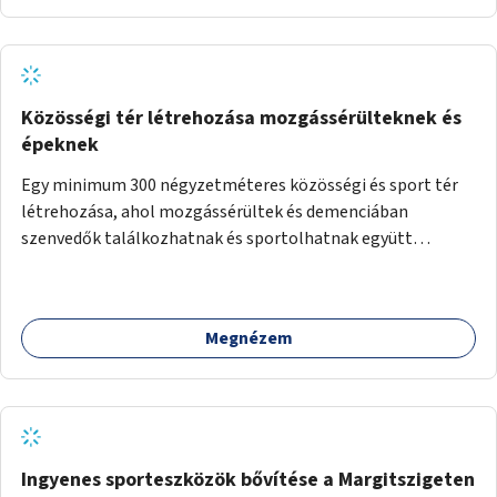
Közösségi tér létrehozása mozgássérülteknek és
épeknek
Egy minimum 300 négyzetméteres közösségi és sport tér
létrehozása, ahol mozgássérültek és demenciában
szenvedők találkozhatnak és sportolhatnak együtt
épekkel. Elsősorban egy pétanque pálya létrehozása lenne
célszerű, amit a legtöbb mozgásában korlátozott ember is
tud játszani, fontos, hogy a téren legyenek formájukban,
Megnézem
hangulatukban elkülönülő pontok, mezítlábas ösvények, az
egész legyen zöld és üdítő hangulatú.
Ingyenes sporteszközök bővítése a Margitszigeten