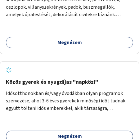
oszlopok, villanyszekrények, padok, buszmegállók,
amelyek újrafestését, dekorálását civilekre bíznánk.
Támogassuk a közösségi alapon való megújulást a
szükséges eszközökkel.
Megnézem
Közös gyerek és nyugdíjas "napközi"
Idősotthonokban és/vagy óvodákban olyan programok
szervezése, ahol 3-6 éves gyerekek minőségi időt tudnak
együtt tölteni idős emberekkel, akik társaságra,
beszélgetésre vágynak.
Megnézem