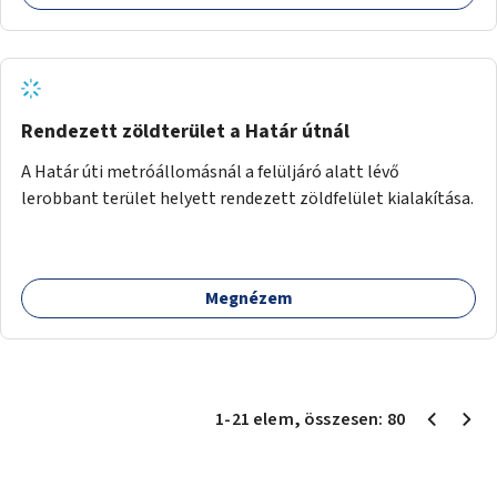
Rendezett zöldterület a Határ útnál
A Határ úti metróállomásnál a felüljáró alatt lévő
lerobbant terület helyett rendezett zöldfelület kialakítása.
Megnézem
1
-
21
elem
, összesen:
80