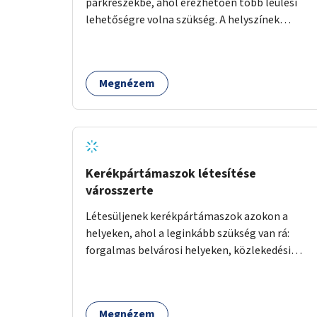
parkrészekbe, ahol érezhetően több leülési
lehetőségre volna szükség. A helyszínek
kiválasztása a helyiekkel való egyeztetést
követően történhet.
Megnézem
Kerékpártámaszok létesítése
városszerte
Létesüljenek kerékpártámaszok azokon a
helyeken, ahol a leginkább szükség van rá:
forgalmas belvárosi helyeken, közlekedési
csomópontokban, közintézmények, boltok
előtt.
Megnézem