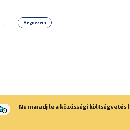
kerületben a Magdolnanegyed és a
Palotanegyed néhány pontján, pilot jelleggel.
Megnézem
Ne maradj le a közösségi költségvetés l