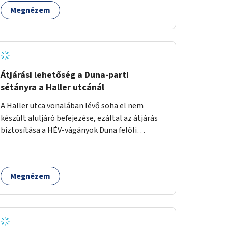
használhatók. Civilek bevonása a fenntartásba.
Megnézem
Átjárási lehetőség a Duna-parti
sétányra a Haller utcánál
A Haller utca vonalában lévő soha el nem
készült aluljáró befejezése, ezáltal az átjárás
biztosítása a HÉV-vágányok Duna felőli
oldalára.
Megnézem