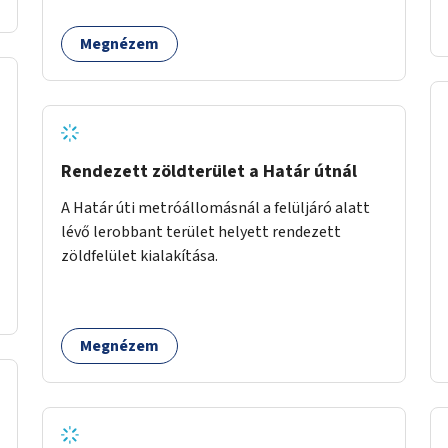
például az Etele út 19. és Mérnök utca 32.
közötti, vagy a Fraknó utca 22/b és a Bártfai
Megnézem
utca közötti aszfaltos területek.
Rendezett zöldterület a Határ útnál
A Határ úti metróállomásnál a felüljáró alatt
lévő lerobbant terület helyett rendezett
zöldfelület kialakítása.
Megnézem