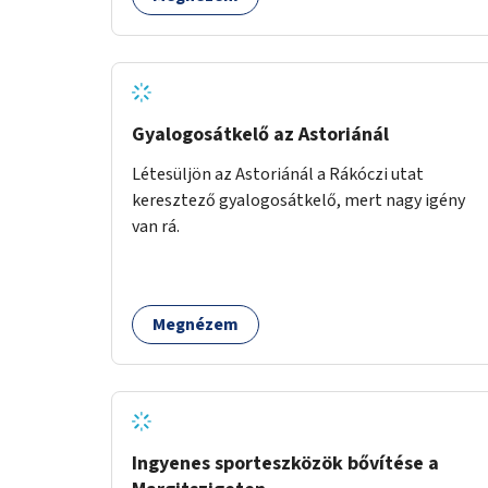
Gyalogosátkelő az Astoriánál
Létesüljön az Astoriánál a Rákóczi utat
keresztező gyalogosátkelő, mert nagy igény
van rá.
Megnézem
Ingyenes sporteszközök bővítése a