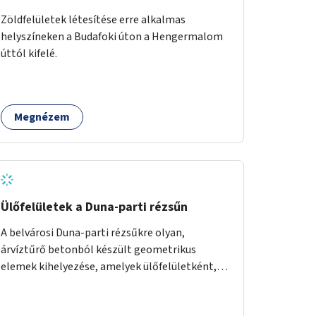
Zöldfelületek létesítése erre alkalmas
helyszíneken a Budafoki úton a Hengermalom
úttól kifelé.
Megnézem
Ülőfelületek a Duna-parti rézsűn
A belvárosi Duna-parti rézsűkre olyan,
árvíztűrő betonból készült geometrikus
elemek kihelyezése, amelyek ülőfelületként,
asztalként és lépcsőként is – valamint néhány
esetben extra funkcióval (kutyaitató, grill) –