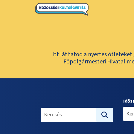
Itt láthatod a nyertes ötleteke
Főpolgármesteri Hivatal meg
Idős