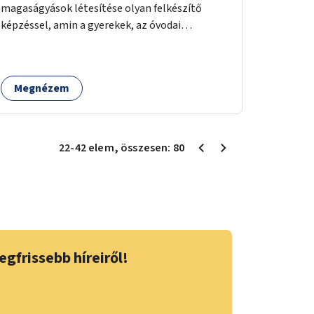
magaságyások létesítése olyan felkészítő
képzéssel, amin a gyerekek, az óvodai
pedagógusok és a szülők is részt vehetnek.
Megnézem
22
-
42
elem
, összesen:
80
egfrissebb híreiről!