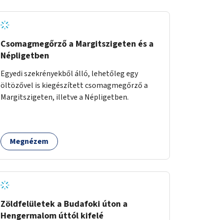
Csomagmegőrző a Margitszigeten és a
Népligetben
Egyedi szekrényekből álló, lehetőleg egy
öltözővel is kiegészített csomagmegőrző a
Margitszigeten, illetve a Népligetben.
Megnézem
Zöldfelületek a Budafoki úton a
Hengermalom úttól kifelé