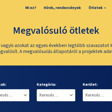
Mi ez?
Hírek, rendezvények
Ötletek
Megvalósuló ötletek
t, vagyis azokat az egyes években legtöbb szavazatot 
valósít. A megvalósulás állapotáról a projektek ada
zak:
Kategória:
Kerület: