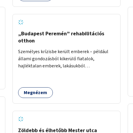
„Budapest Peremén” rehabilitációs
otthon
Személyes krízisbe került emberek – például
állami gondozásból kikerülő fiatalok,
hajléktalan emberek, lakásukból
kilakoltatottak, szenvedélybetegségükből
kijönni szándékozók – számára rehabilitációs
otthon megteremtése Budapest valamely
Megnézem
peremkerületén, civil/szakmai szervezeti
háttérrel. A program a közvetlen segítségen,
biztonságnyújtáson kívül gazdálkodásba is
bevonja az ott lévő személyeket, és egyben a
környezettudatos és fenntartható élettel
kapcsolatos szemléletformálást is céljának
Zöldebb és élhetőbb Mester utca