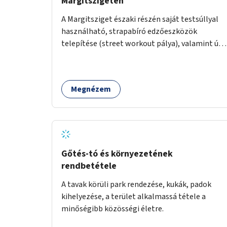
Margitszigeten
A Margitsziget északi részén saját testsúllyal
használható, strapabíró edzőeszközök
telepítése (street workout pálya), valamint új
kültéri pingpongasztalok kihelyezése. A
meglévő fitneszterület jelenleg alig felszerelt,
így kihasználatlan. A pingpongasztalok
Megnézem
telepítésével egy népszerű, ingyenes
sportolási lehetőség válna elérhetővé a sziget
északi felén, ahol jelenleg egyetlen asztal sem
található.
Gőtés-tó és környezetének
rendbetétele
A tavak körüli park rendezése, kukák, padok
kihelyezése, a terület alkalmassá tétele a
minőségibb közösségi életre.