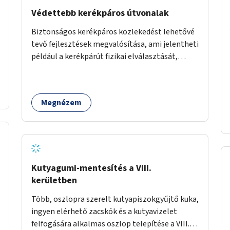
Védettebb kerékpáros útvonalak
Biztonságos kerékpáros közlekedést lehetővé
tevő fejlesztések megvalósítása, ami jelentheti
például a kerékpárút fizikai elválasztását,
szintbeli kiemelését, optikai jelölését, az
indirekt balra kanyarodási lehetőség jelölését –
különösen a veszélyesebb kereszteződésekben,
Megnézem
vagy akár egyes egyirányú utcák megnyitását
szembeforgalmú kerékpározásra.
Kutyagumi-mentesítés a VIII.
kerületben
Több, oszlopra szerelt kutyapiszokgyűjtő kuka,
ingyen elérhető zacskók és a kutyavizelet
felfogására alkalmas oszlop telepítése a VIII.