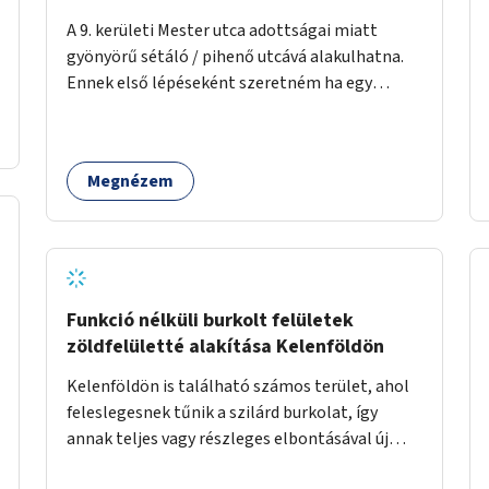
tekinti.
A 9. kerületi Mester utca adottságai miatt
gyönyörű sétáló / pihenő utcává alakulhatna.
Ennek első lépéseként szeretném ha egy
kivitelezhető méretű sáv szélességében a
beton helyén ládás, vagy a földbe ültetett
növényzet lenne, praktikusan a járda és az
Megnézem
autós sáv találkozásánál, a platán fák között. A
lakók, boltok és vendéglátó helyek
együttműködését kérnénk abban, hogy ez a
zöld sáv ne pusztuljon ki, és megtartsa azt a jó
hangulatot, amiből már könnyebb lesz
elképzelni a következő lépést egészen addig,
Funkció nélküli burkolt felületek
amíg komolyabb forgalomcsillapítások és
zöldfelületté alakítása Kelenföldön
zöldítések nem létesülnek a Mester utcában.
Kelenföldön is található számos terület, ahol
feleslegesnek tűnik a szilárd burkolat, így
annak teljes vagy részleges elbontásával új
zöldfelületeket hozhatnánk létre. Ilyenek