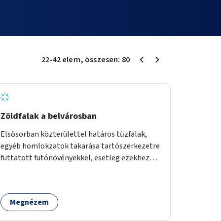
22
-
42
elem
, összesen:
80
Zöldfalak a belvárosban
Elsősorban közterülettel határos tűzfalak,
egyéb homlokzatok takarása tartószerkezetre
futtatott futónövényekkel, esetleg ezekhez
kapcsolódóan lugasok kialakítása. Ezzel olyan
belvárosi helyszíneken növelhető a
zöldfelületek mennyisége, ahol helyhiány
Megnézem
miatt másra nincs lehetőség.