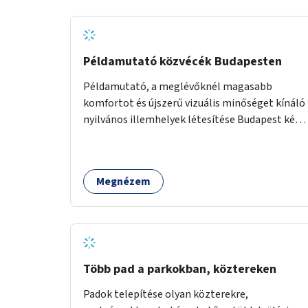
Példamutató közvécék Budapesten
Példamutató, a meglévőknél magasabb
komfortot és újszerű vizuális minőséget kínáló
nyilvános illemhelyek létesítése Budapest két
pontján. Extrák: Elektronikus, okos fizetési
lehetőség vagy ingyenesség; újszerű
fenntartási konstrukció kidolgozása; egyéb
Megnézem
kapcsolt szolgáltatások (pl. ivókút,
telefontöltés).
Több pad a parkokban, köztereken
Padok telepítése olyan közterekre,