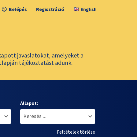
Belépés
Regisztráció
English
kapott javaslatokat, amelyeket a
tlapján tájékoztatást adunk.
Állapot:
Feltételek törlése