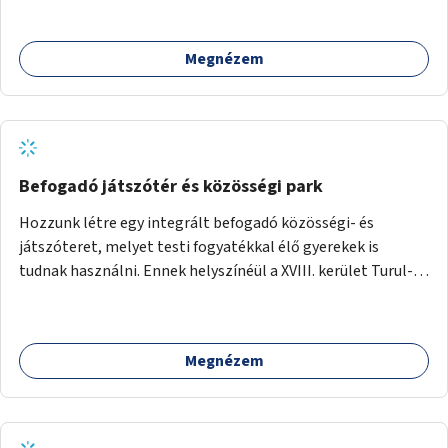
Megnézem
Befogadó játszótér és közösségi park
Hozzunk létre egy integrált befogadó közösségi- és
játszóteret, melyet testi fogyatékkal élő gyerekek is
tudnak használni. Ennek helyszínéül a XVIII. kerület Turul-
park területe lenne megfelelő, mely mind elérhetőségét,
mind infrastrukturális adottságait tekintve alkalmas egy új
játszótér kialakítására.
Megnézem