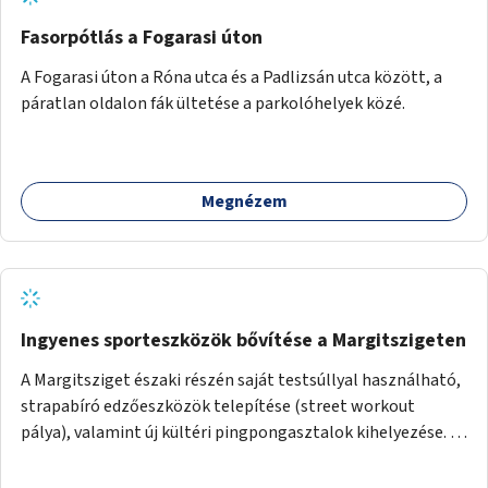
Fasorpótlás a Fogarasi úton
A Fogarasi úton a Róna utca és a Padlizsán utca között, a
páratlan oldalon fák ültetése a parkolóhelyek közé.
Megnézem
Ingyenes sporteszközök bővítése a Margitszigeten
A Margitsziget északi részén saját testsúllyal használható,
strapabíró edzőeszközök telepítése (street workout
pálya), valamint új kültéri pingpongasztalok kihelyezése. A
meglévő fitneszterület jelenleg alig felszerelt, így
kihasználatlan. A pingpongasztalok telepítésével egy