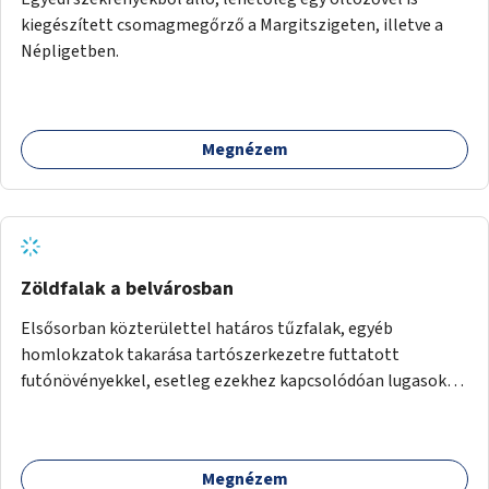
kiegészített csomagmegőrző a Margitszigeten, illetve a
Népligetben.
Megnézem
Zöldfalak a belvárosban
Elsősorban közterülettel határos tűzfalak, egyéb
homlokzatok takarása tartószerkezetre futtatott
futónövényekkel, esetleg ezekhez kapcsolódóan lugasok
kialakítása. Ezzel olyan belvárosi helyszíneken növelhető a
zöldfelületek mennyisége, ahol helyhiány miatt másra
nincs lehetőség.
Megnézem