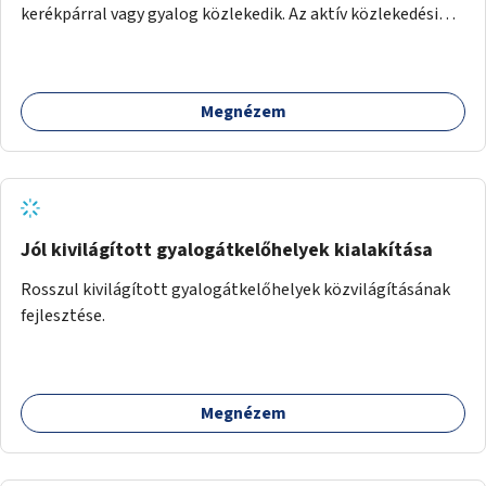
kerékpárral vagy gyalog közlekedik. Az aktív közlekedési
formákat virtuálisan jutalmazza, amit az együttműködő
üzleti partnereknél kedvezményekre, ajándékokra válthat a
felhasználó.
Megnézem
Jól kivilágított gyalogátkelőhelyek kialakítása
Rosszul kivilágított gyalogátkelőhelyek közvilágításának
fejlesztése.
Megnézem