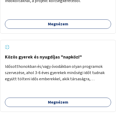
indokoltaknál, a projekt költségkeretéből.
Megnézem
Közös gyerek és nyugdíjas "napközi"
Idősotthonokban és/vagy óvodákban olyan programok
szervezése, ahol 3-6 éves gyerekek minőségi időt tudnak
együtt tölteni idős emberekkel, akik társaságra,
beszélgetésre vágynak.
Megnézem