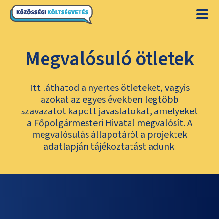
Megvalósuló ötletek
Itt láthatod a nyertes ötleteket, vagyis
azokat az egyes években legtöbb
szavazatot kapott javaslatokat, amelyeket
a Főpolgármesteri Hivatal megvalósít. A
megvalósulás állapotáról a projektek
adatlapján tájékoztatást adunk.