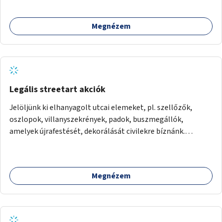
Megnézem
Legális streetart akciók
Jelöljünk ki elhanyagolt utcai elemeket, pl. szellőzők,
oszlopok, villanyszekrények, padok, buszmegállók,
amelyek újrafestését, dekorálását civilekre bíznánk.
Támogassuk a közösségi alapon való megújulást a
szükséges eszközökkel.
Megnézem