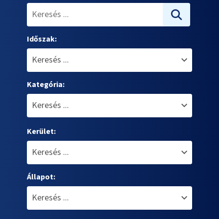
Időszak:
Kategória:
Kerület:
Állapot: