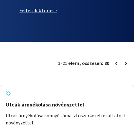
Feltételek törlése
1
-
21
elem
, összesen:
80
Utcák árnyékolása növényzettel
Utcák árnyékolása könnyű támasztószerkezetre futtatott
növényzettel.