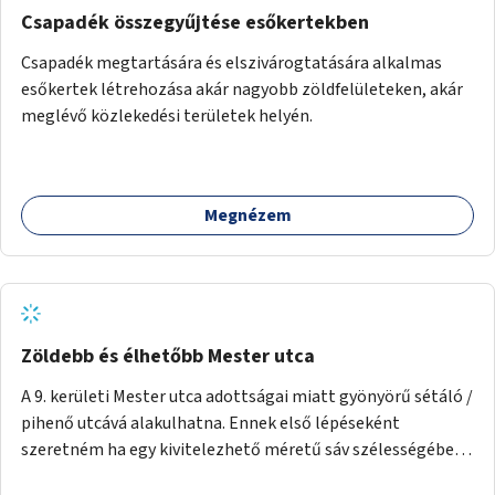
Csapadék összegyűjtése esőkertekben
Csapadék megtartására és elszivárogtatására alkalmas
esőkertek létrehozása akár nagyobb zöldfelületeken, akár
meglévő közlekedési területek helyén.
Megnézem
Zöldebb és élhetőbb Mester utca
A 9. kerületi Mester utca adottságai miatt gyönyörű sétáló /
pihenő utcává alakulhatna. Ennek első lépéseként
szeretném ha egy kivitelezhető méretű sáv szélességében
a beton helyén ládás, vagy a földbe ültetett növényzet