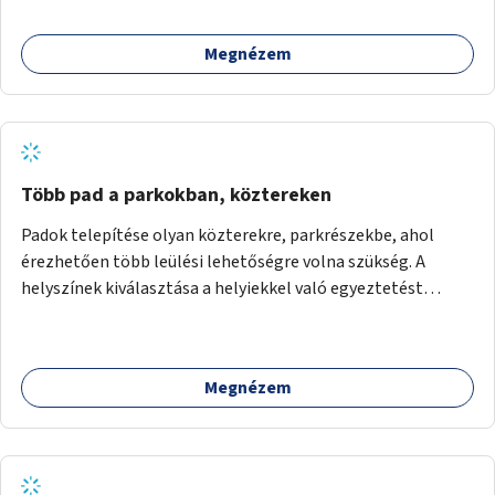
lenne, praktikusan a járda és az autós sáv találkozásánál, a
platán fák között. A lakók, boltok és vendéglátó helyek
Megnézem
együttműködését kérnénk abban, hogy ez a zöld sáv ne
pusztuljon ki, és megtartsa azt a jó hangulatot, amiből már
könnyebb lesz elképzelni a következő lépést egészen
addig, amíg komolyabb forgalomcsillapítások és zöldítések
nem létesülnek a Mester utcában.
Több pad a parkokban, köztereken
Padok telepítése olyan közterekre, parkrészekbe, ahol
érezhetően több leülési lehetőségre volna szükség. A
helyszínek kiválasztása a helyiekkel való egyeztetést
követően történhet.
Megnézem