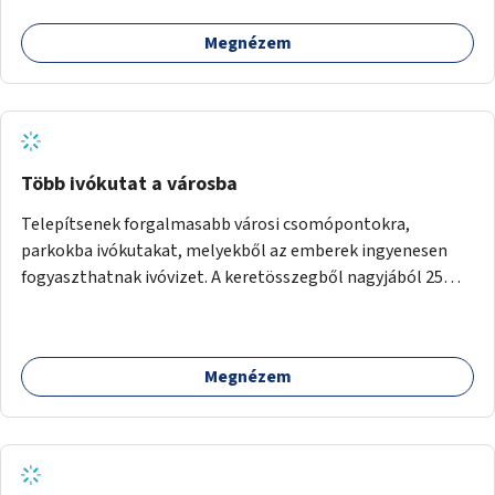
népszerű, ingyenes sportolási lehetőség válna elérhetővé a
Megnézem
sziget északi felén, ahol jelenleg egyetlen asztal sem
található.
Több ivókutat a városba
Telepítsenek forgalmasabb városi csomópontokra,
parkokba ivókutakat, melyekből az emberek ingyenesen
fogyaszthatnak ivóvizet. A keretösszegből nagyjából 25
ivókút telepítése lehetséges.
Megnézem