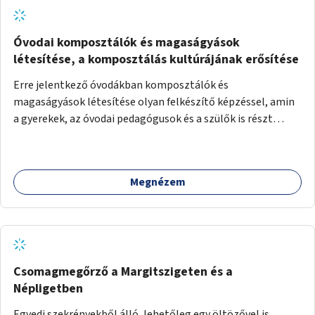
Óvodai komposztálók és magaságyások
létesítése, a komposztálás kultúrájának erősítése
Erre jelentkező óvodákban komposztálók és
magaságyások létesítése olyan felkészítő képzéssel, amin
a gyerekek, az óvodai pedagógusok és a szülők is részt
vehetnek.
Megnézem
Csomagmegőrző a Margitszigeten és a
Népligetben
Egyedi szekrényekből álló, lehetőleg egy öltözővel is