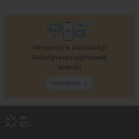
Ne maradj le a közösségi
költségvetés legfrissebb
híreiről!
Feliratkozás