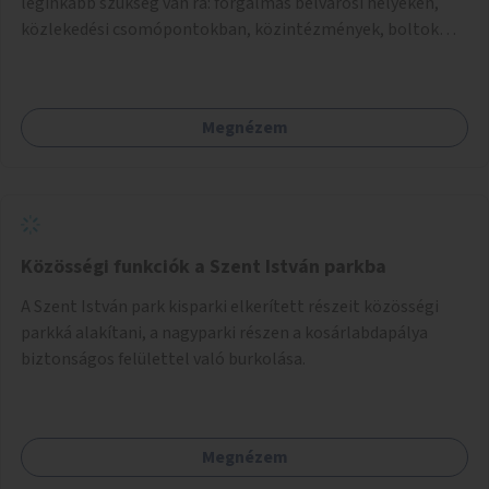
leginkább szükség van rá: forgalmas belvárosi helyeken,
közlekedési csomópontokban, közintézmények, boltok
előtt.
Megnézem
Közösségi funkciók a Szent István parkba
A Szent István park kisparki elkerített részeit közösségi
parkká alakítani, a nagyparki részen a kosárlabdapálya
biztonságos felülettel való burkolása.
Megnézem