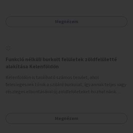
Megnézem
Funkció nélküli burkolt felületek zöldfelületté
alakítása Kelenföldön
Kelenföldön is található számos terület, ahol
feleslegesnek tűnik a szilárd burkolat, így annak teljes vagy
részleges elbontásával új zöldfelületeket hozhatnánk
létre. Ilyenek például az Etele út 19. és Mérnök utca 32.
közötti, vagy a Fraknó utca 22/b és a Bártfai utca közötti
aszfaltos területek.
Megnézem