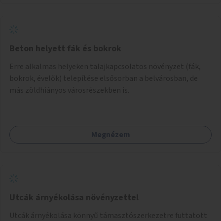
Beton helyett fák és bokrok
Erre alkalmas helyeken talajkapcsolatos növényzet (fák,
bokrok, évelők) telepítése elsősorban a belvárosban, de
más zöldhiányos városrészekben is.
Megnézem
Utcák árnyékolása növényzettel
Utcák árnyékolása könnyű támasztószerkezetre futtatott