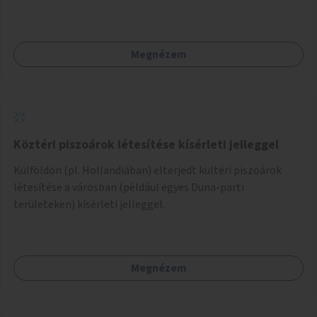
Támogassuk a közösségi alapon való megújulást a
szükséges eszközökkel.
Megnézem
Köztéri piszoárok létesítése kísérleti jelleggel
Külföldön (pl. Hollandiában) elterjedt kültéri piszoárok
létesítése a városban (például egyes Duna-parti
területeken) kísérleti jelleggel.
Megnézem