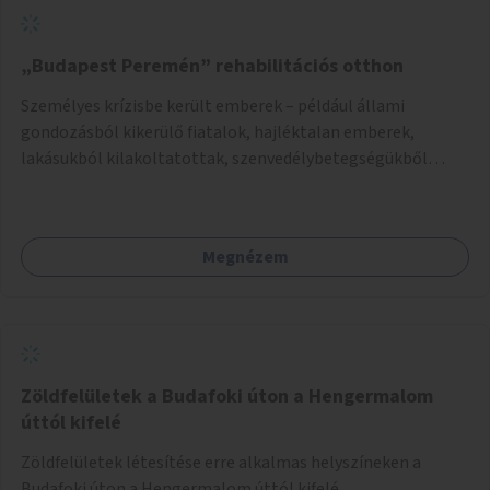
„Budapest Peremén” rehabilitációs otthon
Személyes krízisbe került emberek – például állami
gondozásból kikerülő fiatalok, hajléktalan emberek,
lakásukból kilakoltatottak, szenvedélybetegségükből
kijönni szándékozók – számára rehabilitációs otthon
megteremtése Budapest valamely peremkerületén,
civil/szakmai szervezeti háttérrel. A program a közvetlen
Megnézem
segítségen, biztonságnyújtáson kívül gazdálkodásba is
bevonja az ott lévő személyeket, és egyben a
környezettudatos és fenntartható élettel kapcsolatos
szemléletformálást is céljának tekinti.
Zöldfelületek a Budafoki úton a Hengermalom
úttól kifelé
Zöldfelületek létesítése erre alkalmas helyszíneken a
Budafoki úton a Hengermalom úttól kifelé.