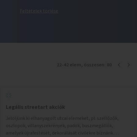
Feltételek törlése
22
-
42
elem
, összesen:
80
Legális streetart akciók
Jelöljünk ki elhanyagolt utcai elemeket, pl. szellőzők,
oszlopok, villanyszekrények, padok, buszmegállók,
amelyek újrafestését, dekorálását civilekre bíznánk.