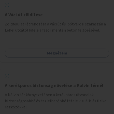
A Váci út zöldítése
Zöldfelület létrehozása a Váci út újlipótvárosi szakaszán a
Lehel utcától kifelé a fasor mentén beton feltörésével.
Megnézem
A kerékpáros biztonság növelése a Kálvin térnél
A Kálvin tér környezetében a kerékpáros útvonalak
biztonságosabbá és észlelhetőbbé tétele vizuális és fizikai
eszközökkel.