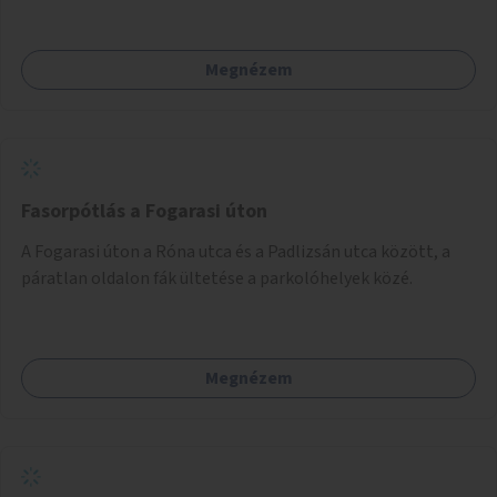
Megnézem
Fasorpótlás a Fogarasi úton
A Fogarasi úton a Róna utca és a Padlizsán utca között, a
páratlan oldalon fák ültetése a parkolóhelyek közé.
Megnézem