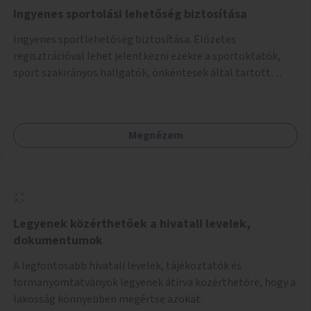
Ingyenes sportolási lehetőség biztosítása
Ingyenes sportlehetőség biztosítása. Előzetes
regisztrációval lehet jelentkezni ezekre a sportoktatók,
sport szakirányos hallgatók, önkéntesek által tartott
programokra.
Megnézem
Legyenek közérthetőek a hivatali levelek,
dokumentumok
A legfontosabb hivatali levelek, tájékoztatók és
formanyomtatványok legyenek átírva közérthetőre, hogy a
lakosság könnyebben megértse azokat.