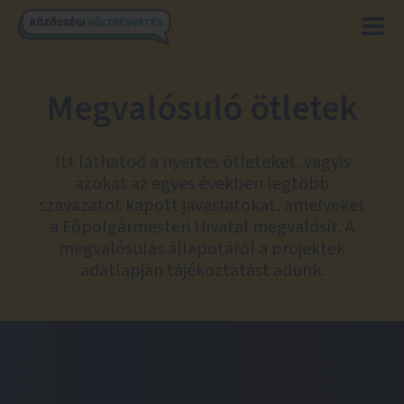
Megvalósuló ötletek
Itt láthatod a nyertes ötleteket, vagyis
azokat az egyes években legtöbb
szavazatot kapott javaslatokat, amelyeket
a Főpolgármesteri Hivatal megvalósít. A
megvalósulás állapotáról a projektek
adatlapján tájékoztatást adunk.