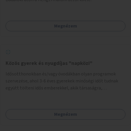
Megnézem
Közös gyerek és nyugdíjas "napközi"
Idősotthonokban és/vagy óvodákban olyan programok
szervezése, ahol 3-6 éves gyerekek minőségi időt tudnak
együtt tölteni idős emberekkel, akik társaságra,
beszélgetésre vágynak.
Megnézem