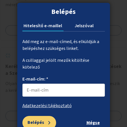
méretű középszigetek zöldítése.
Belépés
Hitelesítő e-maillel
Jelszóval
Megnézem
Add meg az e-mail-címed, és elküldjük a
belépéshez szükséges linket.
A csillaggal jelölt mezők kitöltése
Kerékpáros közlekedést megkönnyítő fejlesztések
kötelező
a Szent István körúton
E-mail-cím: *
Olyan fejlesztések megvalósítása, amelyek lehetővé teszik
a kerékpáros közlekedést a Szent István körúton.
Adatkezelési tájékoztató
Megnézem
Belépés
Mégse