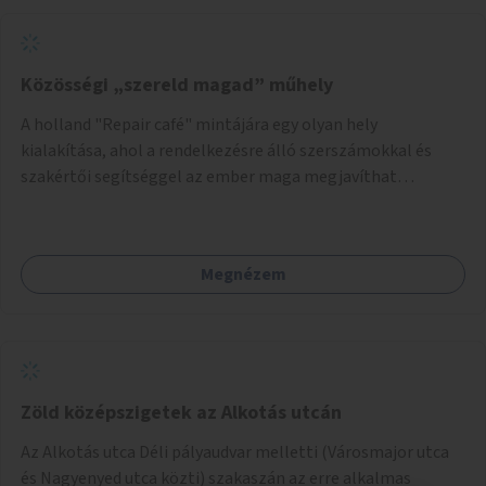
Közösségi „szereld magad” műhely
A holland "Repair café" mintájára egy olyan hely
kialakítása, ahol a rendelkezésre álló szerszámokkal és
szakértői segítséggel az ember maga megjavíthat
elromlott tárgyakat. A műhely egyben találkozóhely is,
lehetőség arra, hogy a közösség tagjai is segítsenek
egymásnak, megosszák tudásukat.
Megnézem
Zöld középszigetek az Alkotás utcán
Az Alkotás utca Déli pályaudvar melletti (Városmajor utca
és Nagyenyed utca közti) szakaszán az erre alkalmas