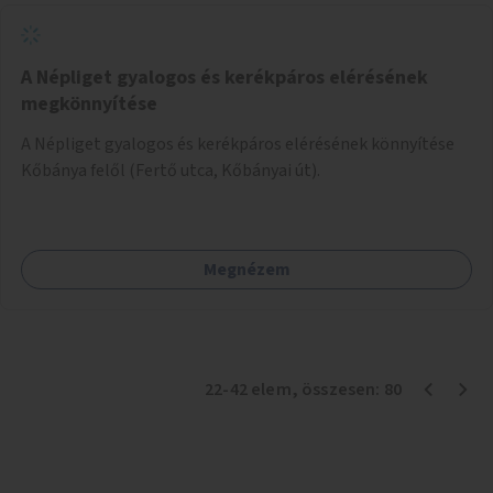
A Népliget gyalogos és kerékpáros elérésének
megkönnyítése
A Népliget gyalogos és kerékpáros elérésének könnyítése
Kőbánya felől (Fertő utca, Kőbányai út).
Megnézem
22
-
42
elem
, összesen:
80