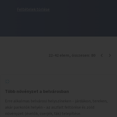
Feltételek törlése
22
-
42
elem
, összesen:
80
Több növényzet a belvárosban
Erre alkalmas belvárosi helyszíneken – járdákon, tereken,
akár parkolók helyén – az aszfalt feltörése és zöld
növényzet (évelők, cserjék, fák) telepítése.