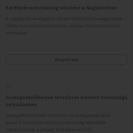
Kerékpáros biztonság növelése a Nagykörúton
A nagykörúti kerékpáros infrastruktúra biztonságosabbá
tétele különböző eszközökkel, például fizikai elválasztó
elemekkel.
Megnézem
Gyalogátkelőhelyek létesítése kiemelt fontosságú
helyszíneken
Gyalogátkelőhelyek létesítése az ötletgazdák által
javasolt helyszínek közül a szakmailag leginkább
indokoltaknál, a projekt költségkeretéből.