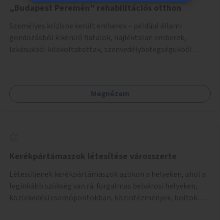
„Budapest Peremén” rehabilitációs otthon
Személyes krízisbe került emberek – például állami
gondozásból kikerülő fiatalok, hajléktalan emberek,
lakásukból kilakoltatottak, szenvedélybetegségükből
kijönni szándékozók – számára rehabilitációs otthon
megteremtése Budapest valamely peremkerületén,
civil/szakmai szervezeti háttérrel. A program a közvetlen
Megnézem
segítségen, biztonságnyújtáson kívül gazdálkodásba is
bevonja az ott lévő személyeket, és egyben a
környezettudatos és fenntartható élettel kapcsolatos
szemléletformálást is céljának tekinti.
Kerékpártámaszok létesítése városszerte
Létesüljenek kerékpártámaszok azokon a helyeken, ahol a
leginkább szükség van rá: forgalmas belvárosi helyeken,
közlekedési csomópontokban, közintézmények, boltok
előtt.