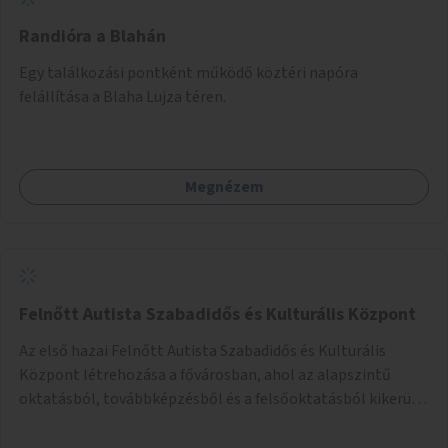
Randióra a Blahán
Egy találkozási pontként működő köztéri napóra
felállítása a Blaha Lujza téren.
Megnézem
Felnőtt Autista Szabadidős és Kulturális Központ
Az első hazai Felnőtt Autista Szabadidős és Kulturális
Központ létrehozása a fővárosban, ahol az alapszintű
oktatásból, továbbképzésből és a felsőoktatásból kikerülő
autista fiatalok élethosszig tartó támogatásra és
közösségekre találhatnak.