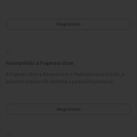
Megnézem
Fasorpótlás a Fogarasi úton
A Fogarasi úton a Róna utca és a Padlizsán utca között, a
páratlan oldalon fák ültetése a parkolóhelyek közé.
Megnézem