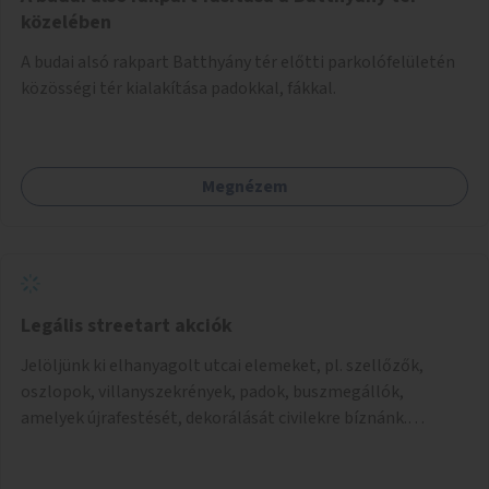
közelében
A budai alsó rakpart Batthyány tér előtti parkolófelületén
közösségi tér kialakítása padokkal, fákkal.
Megnézem
Legális streetart akciók
Jelöljünk ki elhanyagolt utcai elemeket, pl. szellőzők,
oszlopok, villanyszekrények, padok, buszmegállók,
amelyek újrafestését, dekorálását civilekre bíznánk.
Támogassuk a közösségi alapon való megújulást a
szükséges eszközökkel.