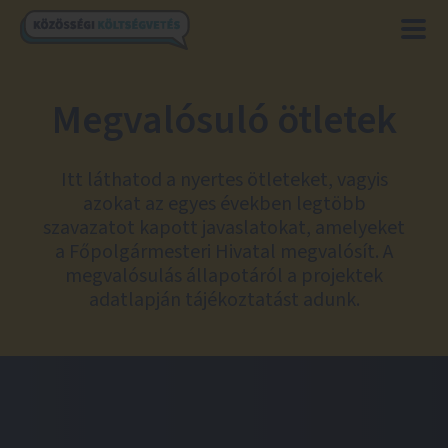
Megvalósuló ötletek
Itt láthatod a nyertes ötleteket, vagyis
azokat az egyes években legtöbb
szavazatot kapott javaslatokat, amelyeket
a Főpolgármesteri Hivatal megvalósít. A
megvalósulás állapotáról a projektek
adatlapján tájékoztatást adunk.