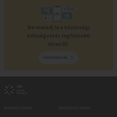
Ne maradj le a közösségi
költségvetés legfrissebb
híreiről!
Feliratkozás
Beküldött ötletek
Megvalósuló ötletek