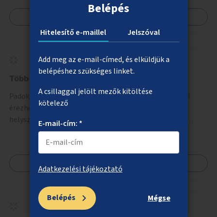
Belépés
Megnézem
Hitelesítő e-maillel
Jelszóval
Add meg az e-mail-címed, és elküldjük a
belépéshez szükséges linket.
Több pad a parkokban, köztereken
A csillaggal jelölt mezők kitöltése
Padok telepítése olyan közterekre, parkrészekbe, ahol
kötelező
érezhetően több leülési lehetőségre volna szükség. A
helyszínek kiválasztása a helyiekkel való egyeztetést
E-mail-cím: *
követően történhet.
Megnézem
Adatkezelési tájékoztató
Belépés
Mégse