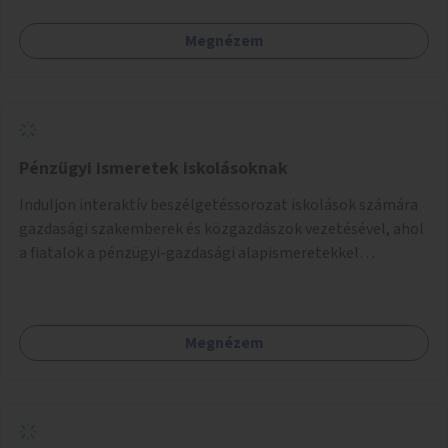
Megnézem
Pénzügyi ismeretek iskolásoknak
Induljon interaktív beszélgetéssorozat iskolások számára
gazdasági szakemberek és közgazdászok vezetésével, ahol
a fiatalok a pénzügyi-gazdasági alapismeretekkel
kapcsolatban tájékozódhatnak. A program többalkalmas
lenne, heti rendszerességgel tartanák iskolai csoportok
számára, önkormányzati intézményben vagy külső
Megnézem
helyszínen iskolai együttműködéssel. A szervezést az
Önkormányzat koordinálná, a tematikát a szakemberek
alakítanák ki, külön figyelmet fordítva a hátrányos helyzetű
gyerekek bevonására is. A program pilot jelleggel indulna,
több korosztály számára.