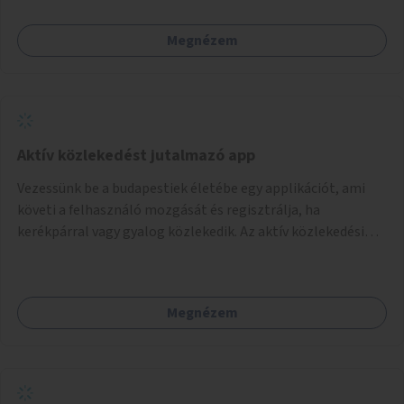
Megnézem
Aktív közlekedést jutalmazó app
Vezessünk be a budapestiek életébe egy applikációt, ami
követi a felhasználó mozgását és regisztrálja, ha
kerékpárral vagy gyalog közlekedik. Az aktív közlekedési
formákat virtuálisan jutalmazza, amit az együttműködő
üzleti partnereknél kedvezményekre, ajándékokra válthat a
felhasználó.
Megnézem