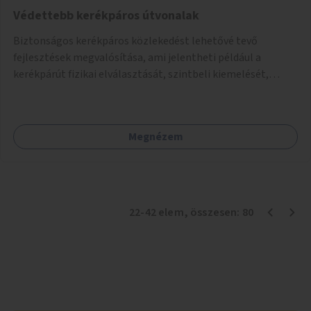
Védettebb kerékpáros útvonalak
Biztonságos kerékpáros közlekedést lehetővé tevő
fejlesztések megvalósítása, ami jelentheti például a
kerékpárút fizikai elválasztását, szintbeli kiemelését,
optikai jelölését, az indirekt balra kanyarodási lehetőség
jelölését – különösen a veszélyesebb kereszteződésekben,
vagy akár egyes egyirányú utcák megnyitását
Megnézem
szembeforgalmú kerékpározásra.
22
-
42
elem
, összesen:
80