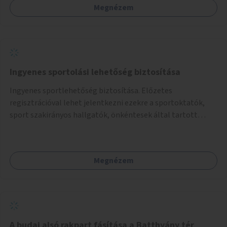
Megnézem
Ingyenes sportolási lehetőség biztosítása
Ingyenes sportlehetőség biztosítása. Előzetes
regisztrációval lehet jelentkezni ezekre a sportoktatók,
sport szakirányos hallgatók, önkéntesek által tartott
programokra.
Megnézem
A budai alsó rakpart fásítása a Batthyány tér