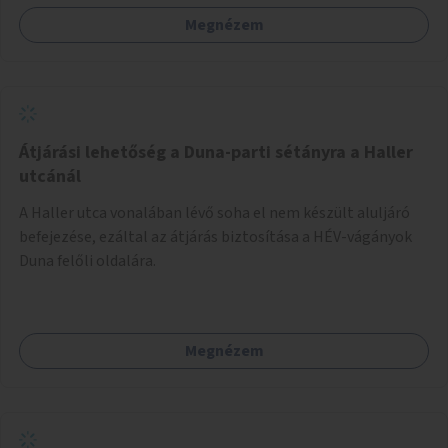
Megnézem
Átjárási lehetőség a Duna-parti sétányra a Haller
utcánál
A Haller utca vonalában lévő soha el nem készült aluljáró
befejezése, ezáltal az átjárás biztosítása a HÉV-vágányok
Duna felőli oldalára.
Megnézem