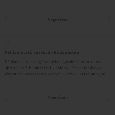
Megnézem
Példamutató közvécék Budapesten
Példamutató, a meglévőknél magasabb komfortot és
újszerű vizuális minőséget kínáló nyilvános illemhelyek
létesítése Budapest két pontján. Extrák: Elektronikus, okos
fizetési lehetőség vagy ingyenesség; újszerű fenntartási
konstrukció kidolgozása; egyéb kapcsolt szolgáltatások
(pl. ivókút, telefontöltés).
Megnézem