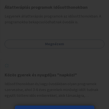
Állatterápiás programok idősotthonokban
Legyenek állatterápiás programok az idősotthonokban. A
programokba bekapcsolódhatnak óvodák is.
Megnézem
Közös gyerek és nyugdíjas "napközi"
Idősotthonokban és/vagy óvodákban olyan programok
szervezése, ahol 3-6 éves gyerekek minőségi időt tudnak
együtt tölteni idős emberekkel, akik társaságra,
beszélgetésre vágynak.