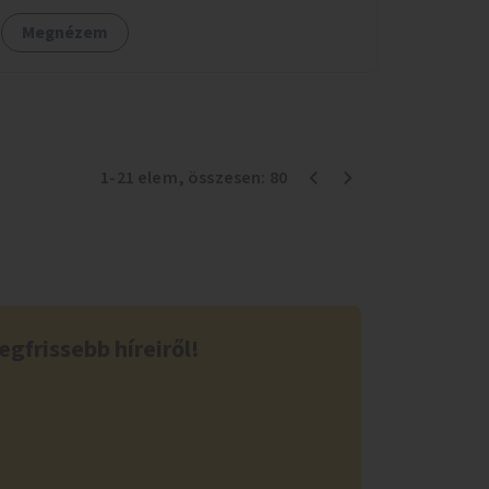
Megnézem
1
-
21
elem
, összesen:
80
egfrissebb híreiről!