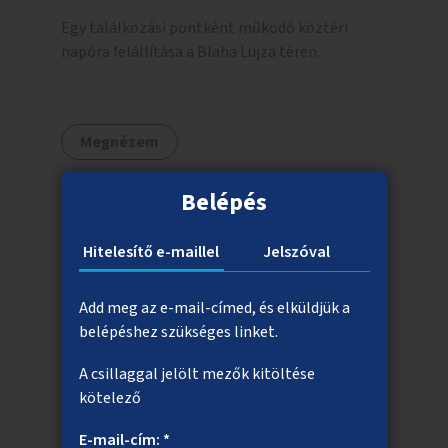
Egy találkozási pontként működő köztéri
napóra felállítása a Blaha Lujza téren.
Megnézem
Belépés
Hitelesítő e-maillel
Jelszóval
Talajtakaró növények a Bartók Béla út
fáihoz
Add meg az e-mail-címed, és elküldjük a
Közösségi fenntartású növénykazetták
belépéshez szükséges linket.
létrehozása a XI. kerületben, a Bartók Béla
A csillaggal jelölt mezők kitöltése
úton, a lakók, az üzletek és a vendéglátóhelyek
kötelező
együttműködésével.
E-mail-cím: *