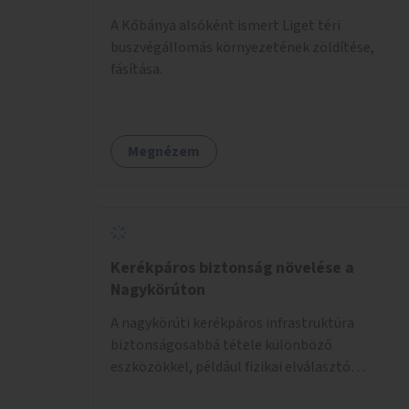
A Kőbánya alsóként ismert Liget téri
buszvégállomás környezetének zöldítése,
fásítása.
Megnézem
Kerékpáros biztonság növelése a
Nagykörúton
A nagykörúti kerékpáros infrastruktúra
biztonságosabbá tétele különböző
eszközökkel, például fizikai elválasztó
elemekkel.