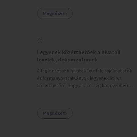
Megnézem
Legyenek közérthetőek a hivatali
levelek, dokumentumok
A legfontosabb hivatali levelek, tájékoztatók
és formanyomtatványok legyenek átírva
közérthetőre, hogy a lakosság könnyebben
megértse azokat.
Megnézem