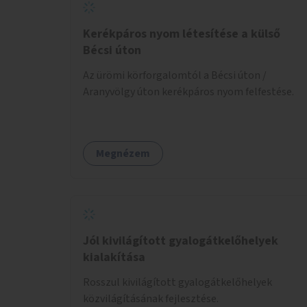
Kerékpáros nyom létesítése a külső
Bécsi úton
Az ürömi körforgalomtól a Bécsi úton /
Aranyvölgy úton kerékpáros nyom felfestése.
Megnézem
Jól kivilágított gyalogátkelőhelyek
kialakítása
Rosszul kivilágított gyalogátkelőhelyek
közvilágításának fejlesztése.