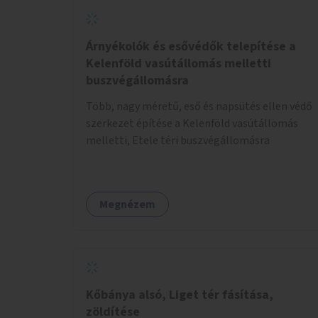
Árnyékolók és esővédők telepítése a
Kelenföld vasútállomás melletti
buszvégállomásra
Több, nagy méretű, eső és napsütés ellen védő
szerkezet építése a Kelenföld vasútállomás
melletti, Etele téri buszvégállomásra
Megnézem
Kőbánya alsó, Liget tér fásítása,
zöldítése