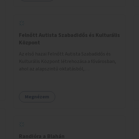
Felnőtt Autista Szabadidős és Kulturális
Központ
Az első hazai Felnőtt Autista Szabadidős és
Kulturális Központ létrehozása a fővárosban,
ahol az alapszintű oktatásból,
továbbképzésből és a felsőoktatásból kikerülő
autista fiatalok élethosszig tartó támogatásra
és közösségekre találhatnak.
Megnézem
Randióra a Blahán