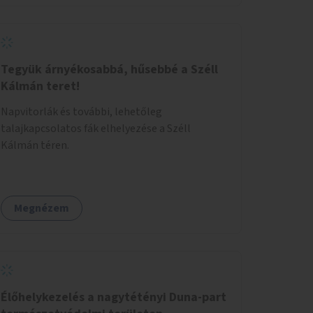
Tegyük árnyékosabbá, hűsebbé a Széll
Kálmán teret!
Napvitorlák és további, lehetőleg
talajkapcsolatos fák elhelyezése a Széll
Kálmán téren.
Megnézem
Élőhelykezelés a nagytétényi Duna-part