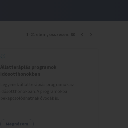
1
-
21
elem
, összesen:
80
Állatterápiás programok
idősotthonokban
Legyenek állatterápiás programok az
idősotthonokban. A programokba
bekapcsolódhatnak óvodák is.
Megnézem