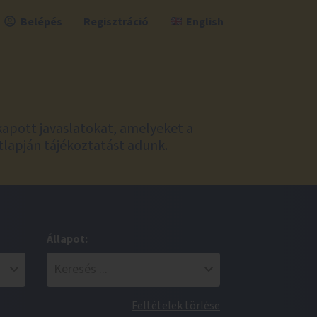
Belépés
Regisztráció
English
kapott javaslatokat, amelyeket a
tlapján tájékoztatást adunk.
Állapot:
Feltételek törlése