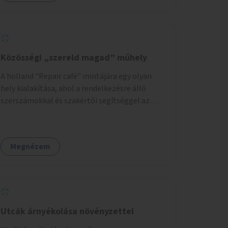
Közösségi „szereld magad” műhely
A holland "Repair café" mintájára egy olyan
hely kialakítása, ahol a rendelkezésre álló
szerszámokkal és szakértői segítséggel az
ember maga megjavíthat elromlott tárgyakat.
A műhely egyben találkozóhely is, lehetőség
arra, hogy a közösség tagjai is segítsenek
Megnézem
egymásnak, megosszák tudásukat.
Utcák árnyékolása növényzettel