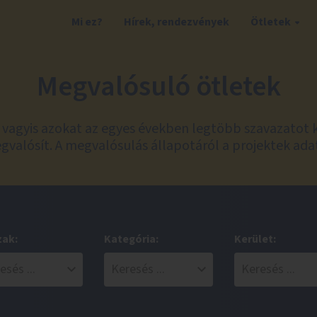
Mi ez?
Hírek, rendezvények
Ötletek
Megvalósuló ötletek
t, vagyis azokat az egyes években legtöbb szavazatot 
valósít. A megvalósulás állapotáról a projektek ada
zak:
Kategória:
Kerület: