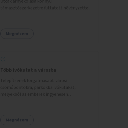
Utcák árnyékolása könnyű
támasztószerkezetre futtatott növényzettel.
Megnézem
Több ivókutat a városba
Telepítsenek forgalmasabb városi
csomópontokra, parkokba ivókutakat,
melyekből az emberek ingyenesen
fogyaszthatnak ivóvizet. A keretösszegből
nagyjából 25 ivókút telepítése lehetséges.
Megnézem