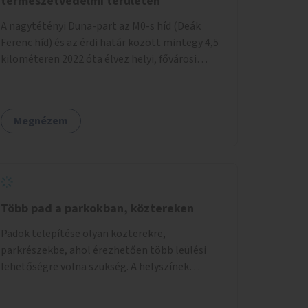
természetvédelmi területen
A nagytétényi Duna-part az M0-s híd (Deák
Ferenc híd) és az érdi határ között mintegy 4,5
kilométeren 2022 óta élvez helyi, fővárosi
védelmet. Ehhez kapcsolódóan javasoljuk a
terület élőhelykezelését, a tájidegen, invazív
fajok ritkítását, visszaszorítását.
Megnézem
Több pad a parkokban, köztereken
Padok telepítése olyan közterekre,
parkrészekbe, ahol érezhetően több leülési
lehetőségre volna szükség. A helyszínek
kiválasztása a helyiekkel való egyeztetést
követően történhet.