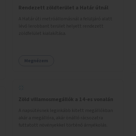
kapcsolatos szemléletformálást is céljának
Rendezett zöldterület a Határ útnál
tekinti.
A Határ úti metróállomásnál a felüljáró alatt
lévő lerobbant terület helyett rendezett
zöldfelület kialakítása.
Megnézem
Zöld villamosmegállók a 14-es vonalán
A napsütésnek leginkább kitett megállókban
akár a megállóra, akár önálló rácsozatra
futtatott növényekkel történő árnyékolás.