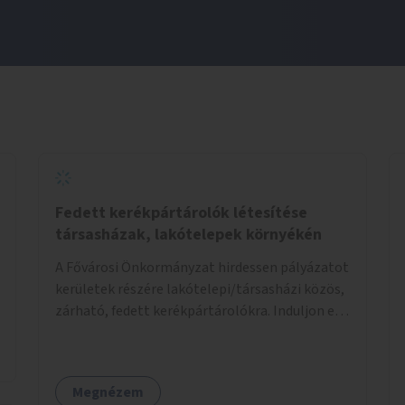
Fedett kerékpártárolók létesítése
társasházak, lakótelepek környékén
A Fővárosi Önkormányzat hirdessen pályázatot
kerületek részére lakótelepi/társasházi közös,
zárható, fedett kerékpártárolókra. Induljon egy
mintaprojekt, amelynek alapján fel lehet
mérni, milyen feladatokkal jár a kerület
számára az üzemeltetés.
Megnézem