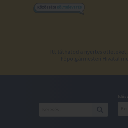
Itt láthatod a nyertes ötleteke
Főpolgármesteri Hivatal meg
Idős