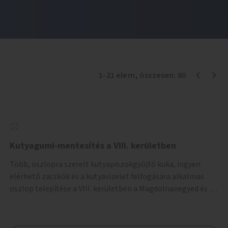
1
-
21
elem
, összesen:
80
Kutyagumi-mentesítés a VIII. kerületben
Több, oszlopra szerelt kutyapiszokgyűjtő kuka, ingyen
elérhető zacskók és a kutyavizelet felfogására alkalmas
oszlop telepítése a VIII. kerületben a Magdolnanegyed és a
Palotanegyed néhány pontján, pilot jelleggel.