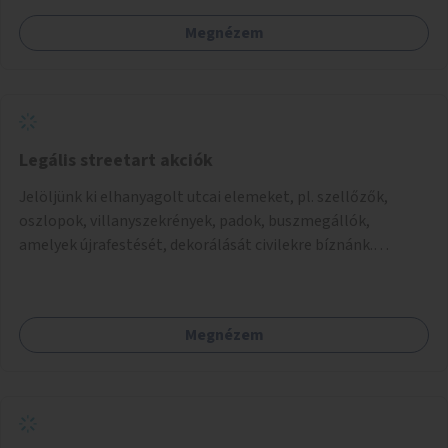
Megnézem
Legális streetart akciók
Jelöljünk ki elhanyagolt utcai elemeket, pl. szellőzők,
oszlopok, villanyszekrények, padok, buszmegállók,
amelyek újrafestését, dekorálását civilekre bíznánk.
Támogassuk a közösségi alapon való megújulást a
szükséges eszközökkel.
Megnézem