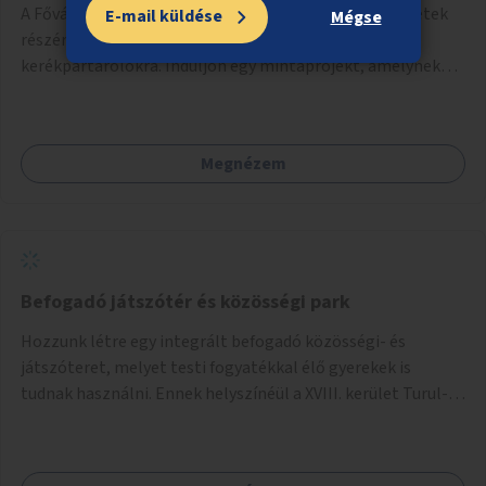
A Fővárosi Önkormányzat hirdessen pályázatot kerületek
E-mail küldése
Mégse
részére lakótelepi/társasházi közös, zárható, fedett
kerékpártárolókra. Induljon egy mintaprojekt, amelynek
alapján fel lehet mérni, milyen feladatokkal jár a kerület
számára az üzemeltetés.
Megnézem
Befogadó játszótér és közösségi park
Hozzunk létre egy integrált befogadó közösségi- és
játszóteret, melyet testi fogyatékkal élő gyerekek is
tudnak használni. Ennek helyszínéül a XVIII. kerület Turul-
park területe lenne megfelelő, mely mind elérhetőségét,
mind infrastrukturális adottságait tekintve alkalmas egy új
játszótér kialakítására.