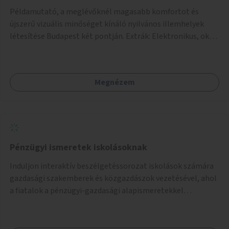
Példamutató, a meglévőknél magasabb komfortot és
újszerű vizuális minőséget kínáló nyilvános illemhelyek
létesítése Budapest két pontján. Extrák: Elektronikus, okos
fizetési lehetőség vagy ingyenesség; újszerű fenntartási
konstrukció kidolgozása; egyéb kapcsolt szolgáltatások
(pl. ivókút, telefontöltés).
Megnézem
Pénzügyi ismeretek iskolásoknak
Induljon interaktív beszélgetéssorozat iskolások számára
gazdasági szakemberek és közgazdászok vezetésével, ahol
a fiatalok a pénzügyi-gazdasági alapismeretekkel
kapcsolatban tájékozódhatnak. A program többalkalmas
lenne, heti rendszerességgel tartanák iskolai csoportok
számára, önkormányzati intézményben vagy külső