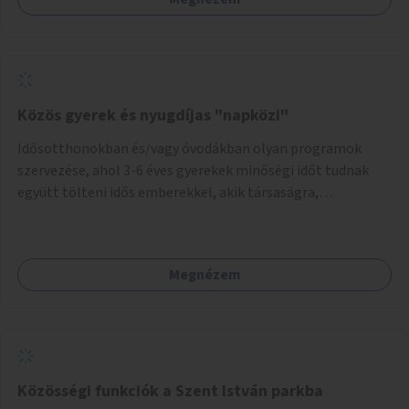
Közös gyerek és nyugdíjas "napközi"
Idősotthonokban és/vagy óvodákban olyan programok
szervezése, ahol 3-6 éves gyerekek minőségi időt tudnak
együtt tölteni idős emberekkel, akik társaságra,
beszélgetésre vágynak.
Megnézem
Közösségi funkciók a Szent István parkba