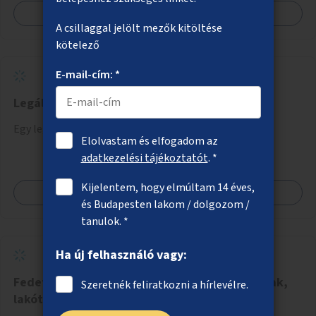
Megnézem
A csillaggal jelölt mezők kitöltése
kötelező
E-mail-cím: *
Legális graffitifal létrehozása
Egy legális graffitifelület kijelölése Budapesten.
Elolvastam és elfogadom az
adatkezelési tájékoztatót
. *
Kijelentem, hogy elmúltam 14 éves,
Megnézem
és Budapesten lakom / dolgozom /
tanulok. *
Ha új felhasználó vagy:
Fedett kerékpártárolók létesítése társasházak,
Szeretnék feliratkozni a hírlevélre.
lakótelepek környékén