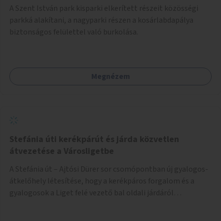
A Szent István park kisparki elkerített részeit közösségi
parkká alakítani, a nagyparki részen a kosárlabdapálya
biztonságos felülettel való burkolása.
Megnézem
Stefánia úti kerékpárút és járda közvetlen
átvezetése a Városligetbe
A Stefánia út – Ajtósi Dürer sor csomópontban új gyalogos-
átkelőhely létesítése, hogy a kerékpáros forgalom és a
gyalogosok a Liget felé vezető bal oldali járdáról
közvetlenül átkelhessenek a Városligetbe.