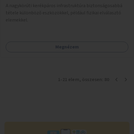
A nagykörúti kerékpáros infrastruktúra biztonságosabbá
tétele különböző eszközökkel, például fizikai elválasztó
elemekkel.
Megnézem
1
-
21
elem
, összesen:
80