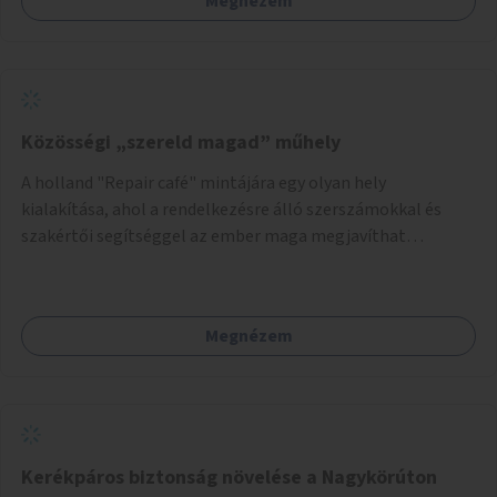
Megnézem
Közösségi „szereld magad” műhely
A holland "Repair café" mintájára egy olyan hely
kialakítása, ahol a rendelkezésre álló szerszámokkal és
szakértői segítséggel az ember maga megjavíthat
elromlott tárgyakat. A műhely egyben találkozóhely is,
lehetőség arra, hogy a közösség tagjai is segítsenek
egymásnak, megosszák tudásukat.
Megnézem
Kerékpáros biztonság növelése a Nagykörúton