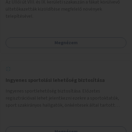
Az Üllői út VIII. és IX. kerületi szakaszán a fákat körülvevő
ültetőkazetták kizöldítése megfelelő növények
telepítésével.
Megnézem
Ingyenes sportolási lehetőség biztosítása
Ingyenes sportlehetőség biztosítása. Előzetes
regisztrációval lehet jelentkezni ezekre a sportoktatók,
sport szakirányos hallgatók, önkéntesek által tartott
programokra.
Megnézem