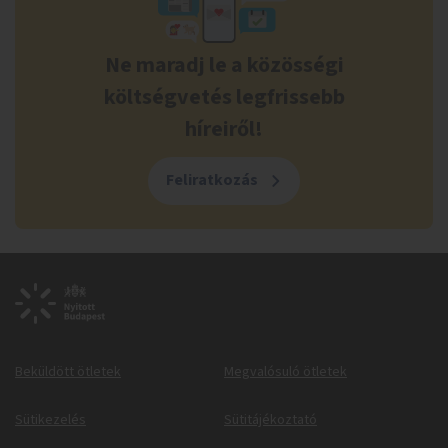
Ne maradj le a közösségi
költségvetés legfrissebb
híreiről!
Feliratkozás
Beküldött ötletek
Megvalósuló ötletek
Sütikezelés
Sütitájékoztató