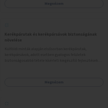
Megnézem
helyszínen iskolai együttműködéssel. A szervezést az
Önkormányzat koordinálná, a tematikát a szakemberek
alakítanák ki, külön figyelmet fordítva a hátrányos helyzetű
gyerekek bevonására is. A program pilot jelleggel indulna,
több korosztály számára.
Kerékpárutak és kerékpársávok biztonságának
növelése
Külföldi minták alapján elsősorban kerékpárutak,
kerékpársávok, adott esetben gyalogos felületek
biztonságosabbá tétele kísérleti kiegészítő fejlesztésekkel
(terelők, műanyag elválasztó elemek, több és jobban
látható felfestés stb.)
Megnézem