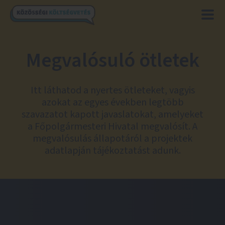
Megvalósuló ötletek
Itt láthatod a nyertes ötleteket, vagyis
azokat az egyes években legtöbb
szavazatot kapott javaslatokat, amelyeket
a Főpolgármesteri Hivatal megvalósít. A
megvalósulás állapotáról a projektek
adatlapján tájékoztatást adunk.