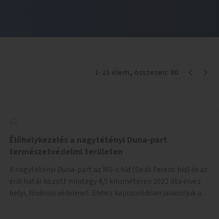
1
-
21
elem
, összesen:
80
Élőhelykezelés a nagytétényi Duna-part
természetvédelmi területen
A nagytétényi Duna-part az M0-s híd (Deák Ferenc híd) és az
érdi határ között mintegy 4,5 kilométeren 2022 óta élvez
helyi, fővárosi védelmet. Ehhez kapcsolódóan javasoljuk a
terület élőhelykezelését, a tájidegen, invazív fajok
ritkítását, visszaszorítását.