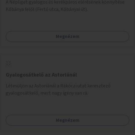
A Népliget gyalogos és kerékpáros elérésének könnyítése
Kőbánya felől (Fertő utca, Kőbányai út).
Megnézem
Gyalogosátkelő az Astoriánál
Létesüljön az Astoriánál a Rákóczi utat keresztező
gyalogosátkelő, mert nagy igény van rá.
Megnézem