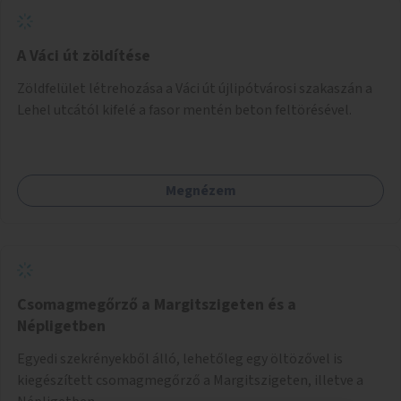
A Váci út zöldítése
Zöldfelület létrehozása a Váci út újlipótvárosi szakaszán a
Lehel utcától kifelé a fasor mentén beton feltörésével.
Megnézem
Csomagmegőrző a Margitszigeten és a
Népligetben
Egyedi szekrényekből álló, lehetőleg egy öltözővel is
kiegészített csomagmegőrző a Margitszigeten, illetve a