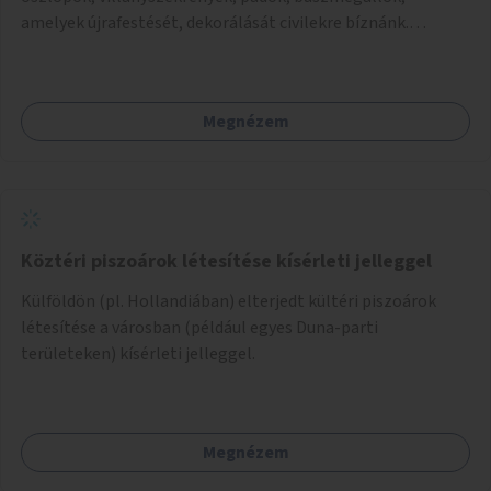
amelyek újrafestését, dekorálását civilekre bíznánk.
Támogassuk a közösségi alapon való megújulást a
szükséges eszközökkel.
Megnézem
Köztéri piszoárok létesítése kísérleti jelleggel
Külföldön (pl. Hollandiában) elterjedt kültéri piszoárok
létesítése a városban (például egyes Duna-parti
területeken) kísérleti jelleggel.
Megnézem