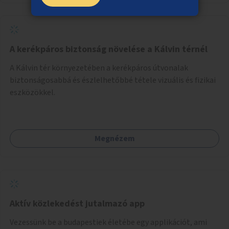
A kerékpáros biztonság növelése a Kálvin térnél
A Kálvin tér környezetében a kerékpáros útvonalak
biztonságosabbá és észlelhetőbbé tétele vizuális és fizikai
eszközökkel.
Megnézem
Aktív közlekedést jutalmazó app
Vezessünk be a budapestiek életébe egy applikációt, ami