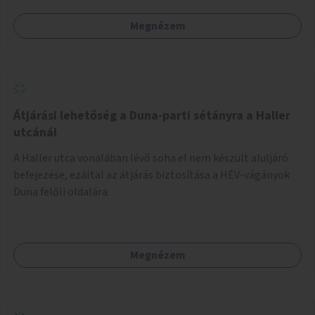
Megnézem
Átjárási lehetőség a Duna-parti sétányra a Haller
utcánál
A Haller utca vonalában lévő soha el nem készült aluljáró
befejezése, ezáltal az átjárás biztosítása a HÉV-vágányok
Duna felőli oldalára.
Megnézem