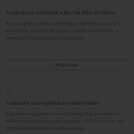
Talajtakaró növények a Bartók Béla út fáihoz
Közösségi fenntartású növénykazetták létrehozása a XI.
kerületben, a Bartók Béla úton, a lakók, az üzletek és a
vendéglátóhelyek együttműködésével.
Megnézem
Csapadék összegyűjtése esőkertekben
Csapadék megtartására és elszivárogtatására alkalmas
esőkertek létrehozása akár nagyobb zöldfelületeken, akár
meglévő közlekedési területek helyén.