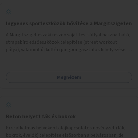
Ingyenes sporteszközök bővítése a Margitszigeten
A Margitsziget északi részén saját testsúllyal használható,
strapabíró edzőeszközök telepítése (street workout
pálya), valamint új kültéri pingpongasztalok kihelyezése. A
meglévő fitneszterület jelenleg alig felszerelt, így
kihasználatlan. A pingpongasztalok telepítésével egy
népszerű, ingyenes sportolási lehetőség válna elérhetővé a
Megnézem
sziget északi felén, ahol jelenleg egyetlen asztal sem
található.
Beton helyett fák és bokrok
Erre alkalmas helyeken talajkapcsolatos növényzet (fák,
bokrok, évelők) telepítése elsősorban a belvárosban, de