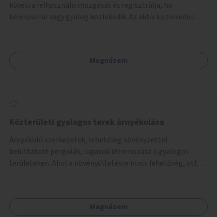
követi a felhasználó mozgását és regisztrálja, ha
kerékpárral vagy gyalog közlekedik. Az aktív közlekedési
formákat virtuálisan jutalmazza, amit az együttműködő
üzleti partnereknél kedvezményekre, ajándékokra válthat a
felhasználó.
Megnézem
Közterületi gyalogos terek árnyékolása
Árnyékoló szerkezetek, lehetőleg növényzettel
befuttatott pergolák, lugasok létrehozása a gyalogos
területeken. Ahol a növényültetésre nincs lehetőség, ott
akár dézsából felfutó futónövényzet alkalmazása, legvégső
megoldásként napvitorlák felszerelése.
Megnézem