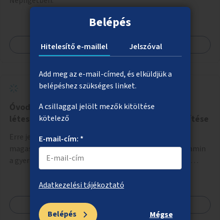
Népligetben.
Belépés
Megnézem
Hitelesítő e-maillel
Jelszóval
Add meg az e-mail-címed, és elküldjük a
belépéshez szükséges linket.
Óvodai komposztálók és magaságyások
A csillaggal jelölt mezők kitöltése
létesítése, a komposztálás kultúrájának erősítése
kötelező
Erre jelentkező óvodákban komposztálók és
E-mail-cím: *
magaságyások létesítése olyan felkészítő képzéssel, amin
a gyerekek, az óvodai pedagógusok és a szülők is részt
vehetnek.
Adatkezelési tájékoztató
Megnézem
Belépés
Mégse