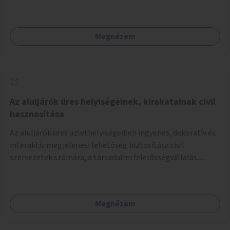
Megnézem
Az aluljárók üres helyiségeinek, kirakatainak civil
hasznosítása
Az aluljárók üres üzlethelyiségeiben ingyenes, dekoratív és
interaktív megjelenési lehetőség biztosítása civil
szervezetek számára, a társadalmi felelősségvállalás
jegyében. A cél, hogy közérdekű, segítő tevékenységeket
mutassanak be látványos, gondolatébresztő formában,
például rajzokkal, kérdésekkel, üzenetküldési lehetőséggel
Megnézem
vagy akciónapokkal – bérleti és közüzemi díjak nélkül, a
jelenlegi elhanyagolt állapot helyett.