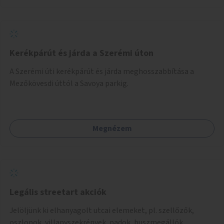
Kerékpárút és járda a Szerémi úton
A Szerémi úti kerékpárút és járda meghosszabbítása a
Mezőkövesdi úttól a Savoya parkig.
Megnézem
Legális streetart akciók
Jelöljünk ki elhanyagolt utcai elemeket, pl. szellőzők,
oszlopok, villanyszekrények, padok, buszmegállók,