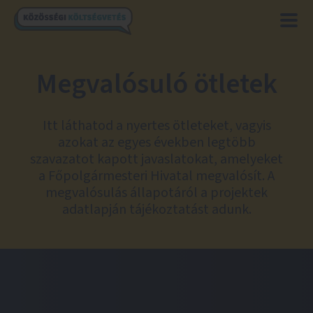
Megvalósuló ötletek
Itt láthatod a nyertes ötleteket, vagyis
azokat az egyes években legtöbb
szavazatot kapott javaslatokat, amelyeket
a Főpolgármesteri Hivatal megvalósít. A
megvalósulás állapotáról a projektek
adatlapján tájékoztatást adunk.