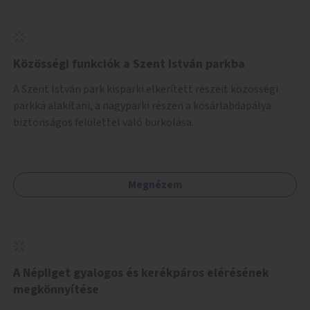
Közösségi funkciók a Szent István parkba
A Szent István park kisparki elkerített részeit közösségi
parkká alakítani, a nagyparki részen a kosárlabdapálya
biztonságos felülettel való burkolása.
Megnézem
A Népliget gyalogos és kerékpáros elérésének
megkönnyítése