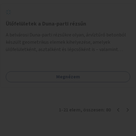
Ülőfelületek a Duna-parti rézsűn
A belvárosi Duna-parti rézsűkre olyan, árvíztűrő betonból
készült geometrikus elemek kihelyezése, amelyek
ülőfelületként, asztalként és lépcsőként is – valamint
néhány esetben extra funkcióval (kutyaitató, grill) –
használhatók. Civilek bevonása a fenntartásba.
Megnézem
1
-
21
elem
, összesen:
80