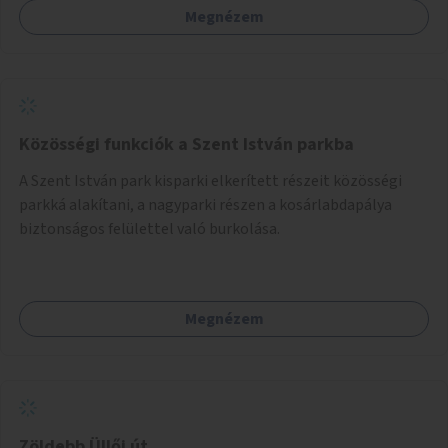
Megnézem
Közösségi funkciók a Szent István parkba
A Szent István park kisparki elkerített részeit közösségi
parkká alakítani, a nagyparki részen a kosárlabdapálya
biztonságos felülettel való burkolása.
Megnézem
Zöldebb Üllői út