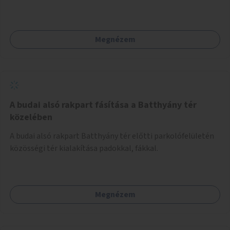
Megnézem
A budai alsó rakpart fásítása a Batthyány tér
közelében
A budai alsó rakpart Batthyány tér előtti parkolófelületén
közösségi tér kialakítása padokkal, fákkal.
Megnézem