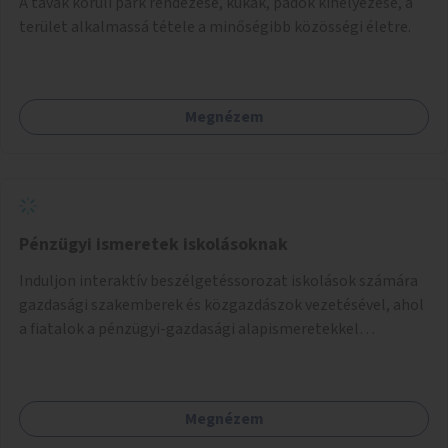
A tavak körüli park rendezése, kukák, padok kihelyezése, a
terület alkalmassá tétele a minőségibb közösségi életre.
Megnézem
Pénzügyi ismeretek iskolásoknak
Induljon interaktív beszélgetéssorozat iskolások számára
gazdasági szakemberek és közgazdászok vezetésével, ahol
a fiatalok a pénzügyi-gazdasági alapismeretekkel
kapcsolatban tájékozódhatnak. A program többalkalmas
lenne, heti rendszerességgel tartanák iskolai csoportok
számára, önkormányzati intézményben vagy külső
Megnézem
helyszínen iskolai együttműködéssel. A szervezést az