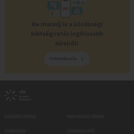
Ne maradj le a közösségi
költségvetés legfrissebb
híreiről!
Feliratkozás
Beküldött ötletek
Megvalósuló ötletek
Sütikezelés
Sütitájékoztató