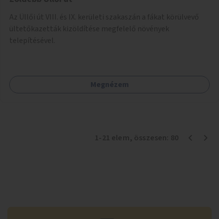
Az Üllői út VIII. és IX. kerületi szakaszán a fákat körülvevő
ültetőkazetták kizöldítése megfelelő növények
telepítésével.
Megnézem
1
-
21
elem
, összesen:
80