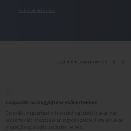
Feltételek törlése
1
-
21
elem
, összesen:
80
Csapadék összegyűjtése esőkertekben
Csapadék megtartására és elszivárogtatására alkalmas
esőkertek létrehozása akár nagyobb zöldfelületeken, akár
meglévő közlekedési területek helyén.