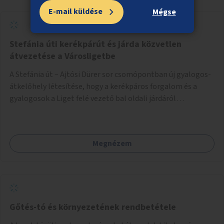
E-mail küldése
Mégse
Stefánia úti kerékpárút és járda közvetlen
átvezetése a Városligetbe
A Stefánia út – Ajtósi Dürer sor csomópontban új gyalogos-
átkelőhely létesítése, hogy a kerékpáros forgalom és a
gyalogosok a Liget felé vezető bal oldali járdáról
közvetlenül átkelhessenek a Városligetbe.
Megnézem
Gőtés-tó és környezetének rendbetétele