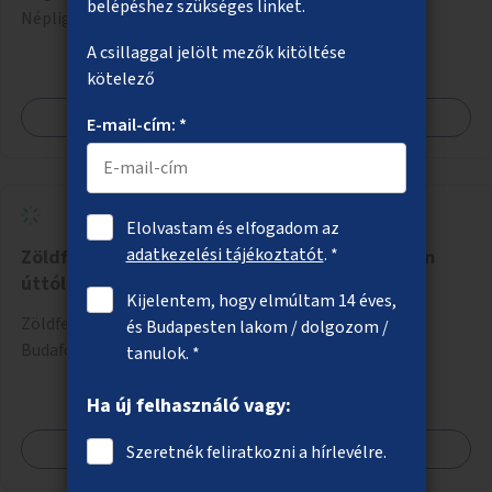
belépéshez szükséges linket.
Népligetben.
A csillaggal jelölt mezők kitöltése
kötelező
Megnézem
E-mail-cím: *
Elolvastam és elfogadom az
adatkezelési tájékoztatót
. *
Zöldfelületek a Budafoki úton a Hengermalom
úttól kifelé
Kijelentem, hogy elmúltam 14 éves,
Zöldfelületek létesítése erre alkalmas helyszíneken a
és Budapesten lakom / dolgozom /
Budafoki úton a Hengermalom úttól kifelé.
tanulok. *
Ha új felhasználó vagy:
Megnézem
Szeretnék feliratkozni a hírlevélre.