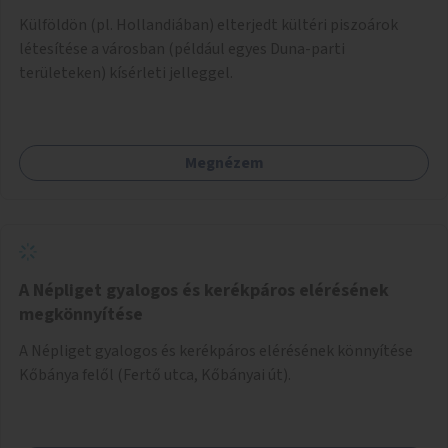
Külföldön (pl. Hollandiában) elterjedt kültéri piszoárok
létesítése a városban (például egyes Duna-parti
területeken) kísérleti jelleggel.
Megnézem
A Népliget gyalogos és kerékpáros elérésének
megkönnyítése
A Népliget gyalogos és kerékpáros elérésének könnyítése
Kőbánya felől (Fertő utca, Kőbányai út).