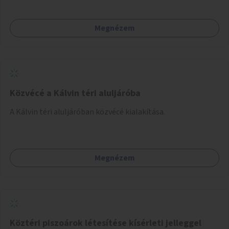
Megnézem
Közvécé a Kálvin téri aluljáróba
A Kálvin téri aluljáróban közvécé kialakítása.
Megnézem
Köztéri piszoárok létesítése kísérleti jelleggel