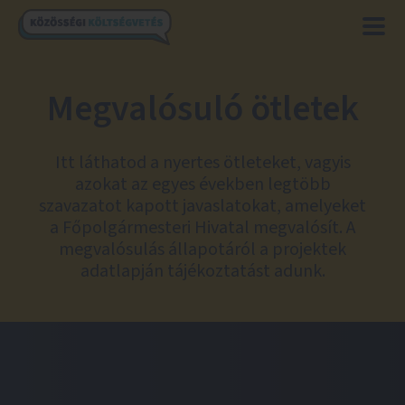
Megvalósuló ötletek
Itt láthatod a nyertes ötleteket, vagyis
azokat az egyes években legtöbb
szavazatot kapott javaslatokat, amelyeket
a Főpolgármesteri Hivatal megvalósít. A
megvalósulás állapotáról a projektek
adatlapján tájékoztatást adunk.