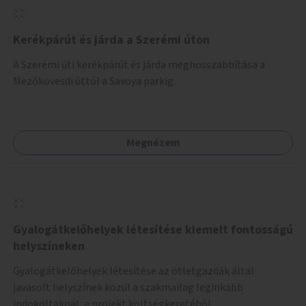
Kerékpárút és járda a Szerémi úton
A Szerémi úti kerékpárút és járda meghosszabbítása a
Mezőkövesdi úttól a Savoya parkig.
Megnézem
Gyalogátkelőhelyek létesítése kiemelt fontosságú
helyszíneken
Gyalogátkelőhelyek létesítése az ötletgazdák által
javasolt helyszínek közül a szakmailag leginkább
indokoltaknál, a projekt költségkeretéből.