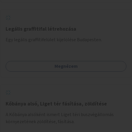
Önkormányzat koordinálná, a tematikát a szakemberek
alakítanák ki, külön figyelmet fordítva a hátrányos helyzetű
gyerekek bevonására is. A program pilot jelleggel indulna,
több korosztály számára.
Legális graffitifal létrehozása
Egy legális graffitifelület kijelölése Budapesten.
Megnézem
Kőbánya alsó, Liget tér fásítása, zöldítése
A Kőbánya alsóként ismert Liget téri buszvégállomás
környezetének zöldítése, fásítása.