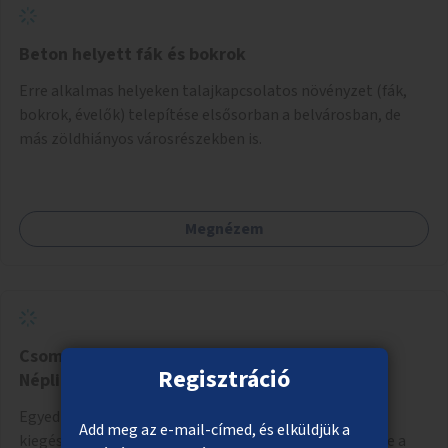
Beton helyett fák és bokrok
Erre alkalmas helyeken talajkapcsolatos növényzet (fák,
bokrok, évelők) telepítése elsősorban a belvárosban, de
más zöldhiányos városrészekben is.
Megnézem
Csomagmegőrző a Margitszigeten és a
Regisztráció
Népligetben
Egyedi szekrényekből álló, lehetőleg egy öltözővel is
Add meg az e-mail-címed, és elküldjük a
kiegészített csomagmegőrző a Margitszigeten, illetve a