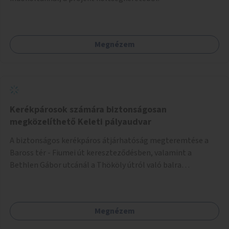
Megnézem
Kerékpárosok számára biztonságosan
megközelíthető Keleti pályaudvar
A biztonságos kerékpáros átjárhatóság megteremtése a
Baross tér - Fiumei út kereszteződésben, valamint a
Bethlen Gábor utcánál a Thököly útról való balra
kanyarodás biztosítása a Festetics György utca irányába.
Megnézem