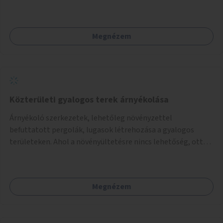
Megnézem
Közterületi gyalogos terek árnyékolása
Árnyékoló szerkezetek, lehetőleg növényzettel
befuttatott pergolák, lugasok létrehozása a gyalogos
területeken. Ahol a növényültetésre nincs lehetőség, ott
akár dézsából felfutó futónövényzet alkalmazása, legvégső
megoldásként napvitorlák felszerelése.
Megnézem