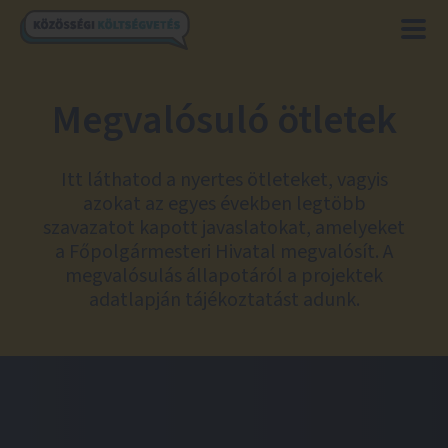
Megvalósuló ötletek
Itt láthatod a nyertes ötleteket, vagyis
azokat az egyes években legtöbb
szavazatot kapott javaslatokat, amelyeket
a Főpolgármesteri Hivatal megvalósít. A
megvalósulás állapotáról a projektek
adatlapján tájékoztatást adunk.