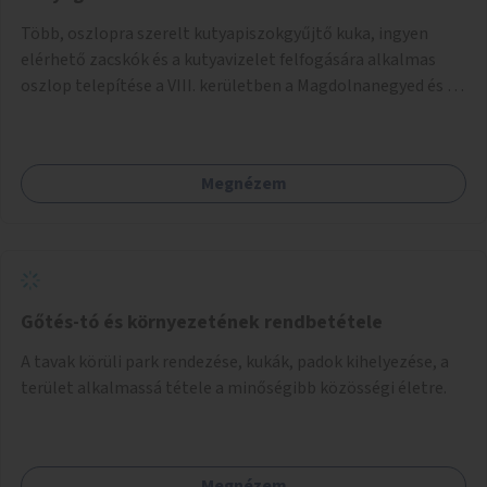
Több, oszlopra szerelt kutyapiszokgyűjtő kuka, ingyen
elérhető zacskók és a kutyavizelet felfogására alkalmas
oszlop telepítése a VIII. kerületben a Magdolnanegyed és a
Palotanegyed néhány pontján, pilot jelleggel.
Megnézem
Gőtés-tó és környezetének rendbetétele
A tavak körüli park rendezése, kukák, padok kihelyezése, a
terület alkalmassá tétele a minőségibb közösségi életre.
Megnézem