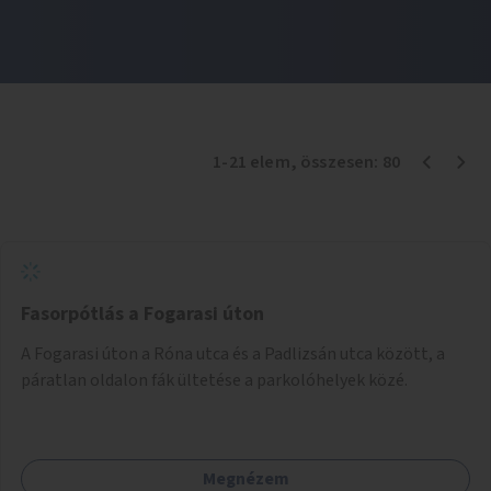
1
-
21
elem
, összesen:
80
Fasorpótlás a Fogarasi úton
A Fogarasi úton a Róna utca és a Padlizsán utca között, a
páratlan oldalon fák ültetése a parkolóhelyek közé.
Megnézem