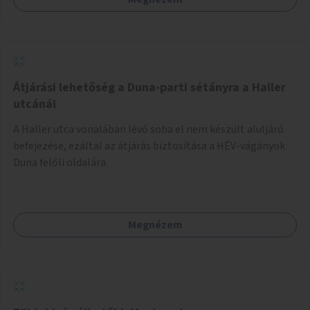
Átjárási lehetőség a Duna-parti sétányra a Haller
utcánál
A Haller utca vonalában lévő soha el nem készült aluljáró
befejezése, ezáltal az átjárás biztosítása a HÉV-vágányok
Duna felőli oldalára.
Megnézem