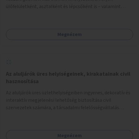
ülőfelületként, asztalként és lépcsőként is – valamint
néhány esetben extra funkcióval (kutyaitató, grill) –
használhatók. Civilek bevonása a fenntartásba.
Megnézem
Az aluljárók üres helyiségeinek, kirakatainak civil
hasznosítása
Az aluljárók üres üzlethelyiségeiben ingyenes, dekoratív és
interaktív megjelenési lehetőség biztosítása civil
szervezetek számára, a társadalmi felelősségvállalás
jegyében. A cél, hogy közérdekű, segítő tevékenységeket
mutassanak be látványos, gondolatébresztő formában,
például rajzokkal, kérdésekkel, üzenetküldési lehetőséggel
Megnézem
vagy akciónapokkal – bérleti és közüzemi díjak nélkül, a