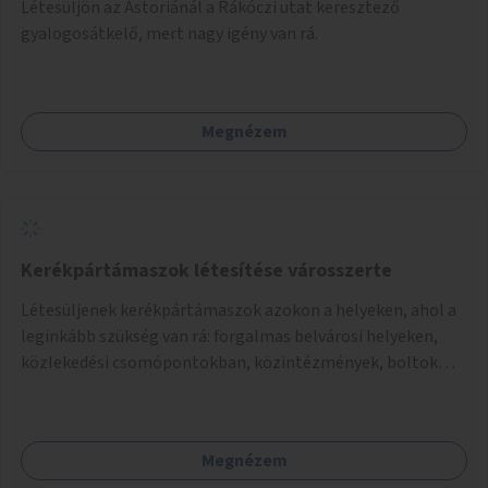
Létesüljön az Astoriánál a Rákóczi utat keresztező
gyalogosátkelő, mert nagy igény van rá.
Megnézem
Kerékpártámaszok létesítése városszerte
Létesüljenek kerékpártámaszok azokon a helyeken, ahol a
leginkább szükség van rá: forgalmas belvárosi helyeken,
közlekedési csomópontokban, közintézmények, boltok
előtt.
Megnézem