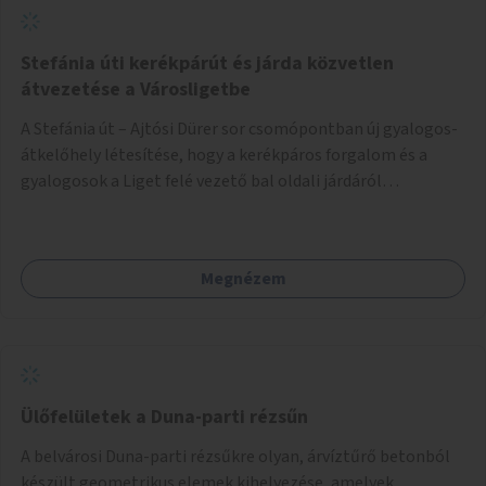
Stefánia úti kerékpárút és járda közvetlen
átvezetése a Városligetbe
A Stefánia út – Ajtósi Dürer sor csomópontban új gyalogos-
átkelőhely létesítése, hogy a kerékpáros forgalom és a
gyalogosok a Liget felé vezető bal oldali járdáról
közvetlenül átkelhessenek a Városligetbe.
Megnézem
Ülőfelületek a Duna-parti rézsűn
A belvárosi Duna-parti rézsűkre olyan, árvíztűrő betonból
készült geometrikus elemek kihelyezése, amelyek