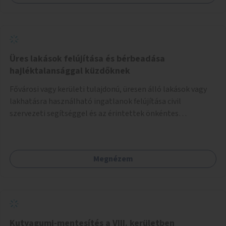
Üres lakások felújítása és bérbeadása
hajléktalansággal küzdőknek
Fővárosi vagy kerületi tulajdonú, üresen álló lakások vagy
lakhatásra használható ingatlanok felújítása civil
szervezeti segítséggel és az érintettek önkéntes
munkájával, majd a kialakított lakások, lakóegységek
bérbeadása rászorulók számára.
Megnézem
Kutyagumi-mentesítés a VIII. kerületben