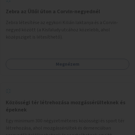
Zebra az Üllői úton a Corvin-negyednél
Zebra létesítése az egykori Kilián laktanya és a Corvin-
negyed között (a Kisfaludy utcához közelebb, ahol
középsziget is létesíthető).
Megnézem
Közösségi tér létrehozása mozgássérülteknek és
épeknek
Egy minimum 300 négyzetméteres közösségi és sport tér
létrehozása, ahol mozgássérültek és demenciában