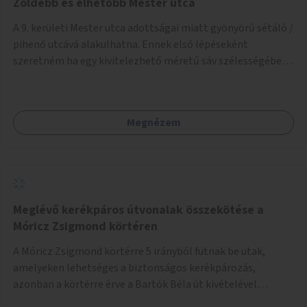
Zöldebb és élhetőbb Mester utca
A 9. kerületi Mester utca adottságai miatt gyönyörű sétáló /
pihenő utcává alakulhatna. Ennek első lépéseként
szeretném ha egy kivitelezhető méretű sáv szélességében
a beton helyén ládás, vagy a földbe ültetett növényzet
lenne, praktikusan a járda és az autós sáv találkozásánál, a
platán fák között. A lakók, boltok és vendéglátó helyek
Megnézem
együttműködését kérnénk abban, hogy ez a zöld sáv ne
pusztuljon ki, és megtartsa azt a jó hangulatot, amiből már
könnyebb lesz elképzelni a következő lépést egészen
addig, amíg komolyabb forgalomcsillapítások és zöldítések
nem létesülnek a Mester utcában.
Meglévő kerékpáros útvonalak összekötése a
Móricz Zsigmond körtéren
A Móricz Zsigmond körtérre 5 irányból futnak be utak,
amelyeken lehetséges a biztonságos kerékpározás,
azonban a körtérre érve a Bartók Béla út kivételével
mindegyik kerékpáros útvonal megszakad. Alakítsuk ki a