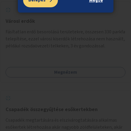
Belépés
Mégse
Városi erdők
Fásítatlan erdő besorolású területekre, összesen 330 parkfa
telepítése, ezzel városi kiserdők létrehozása nem használt,
például rozsdaövezeti telkeken, 3 év gondozással.
Megnézem
Csapadék összegyűjtése esőkertekben
Csapadék megtartására és elszivárogtatására alkalmas
esőkertek létrehozása akár nagyobb zöldfelületeken, akár