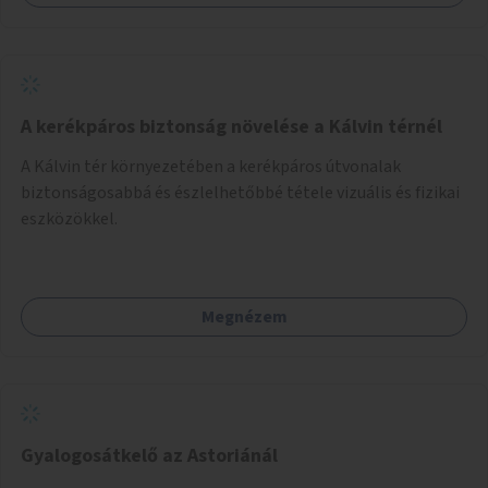
jelenlegi elhanyagolt állapot helyett.
A kerékpáros biztonság növelése a Kálvin térnél
A Kálvin tér környezetében a kerékpáros útvonalak
biztonságosabbá és észlelhetőbbé tétele vizuális és fizikai
eszközökkel.
Megnézem
Gyalogosátkelő az Astoriánál