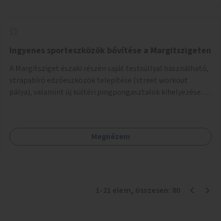
Ingyenes sporteszközök bővítése a Margitszigeten
A Margitsziget északi részén saját testsúllyal használható,
strapabíró edzőeszközök telepítése (street workout
pálya), valamint új kültéri pingpongasztalok kihelyezése. A
meglévő fitneszterület jelenleg alig felszerelt, így
kihasználatlan. A pingpongasztalok telepítésével egy
népszerű, ingyenes sportolási lehetőség válna elérhetővé a
Megnézem
sziget északi felén, ahol jelenleg egyetlen asztal sem
található.
1
-
21
elem
, összesen:
80