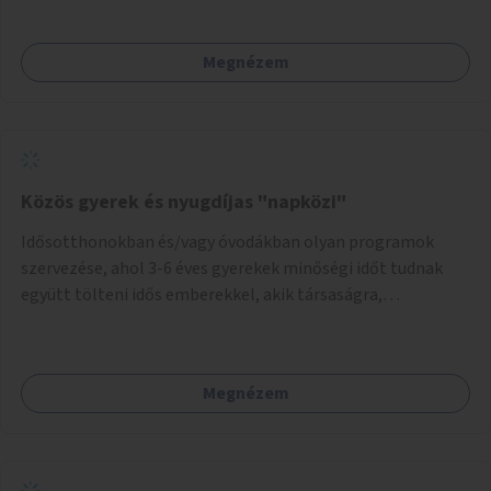
kerékpáros útvonalak összekötését!
Megnézem
Közös gyerek és nyugdíjas "napközi"
Idősotthonokban és/vagy óvodákban olyan programok
szervezése, ahol 3-6 éves gyerekek minőségi időt tudnak
együtt tölteni idős emberekkel, akik társaságra,
beszélgetésre vágynak.
Megnézem