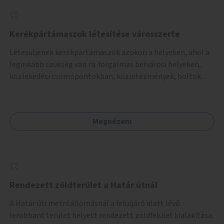
Kerékpártámaszok létesítése városszerte
Létesüljenek kerékpártámaszok azokon a helyeken, ahol a
leginkább szükség van rá: forgalmas belvárosi helyeken,
közlekedési csomópontokban, közintézmények, boltok
előtt.
Megnézem
Rendezett zöldterület a Határ útnál
A Határ úti metróállomásnál a felüljáró alatt lévő
lerobbant terület helyett rendezett zöldfelület kialakítása.