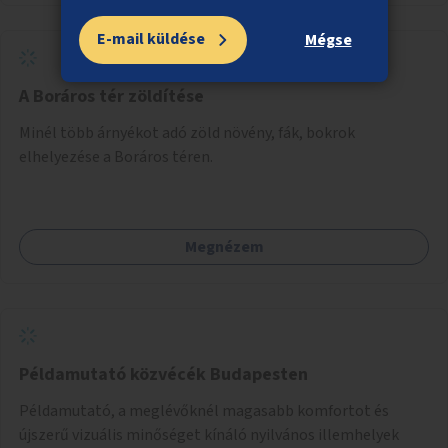
E-mail küldése
Mégse
A Boráros tér zöldítése
Minél több árnyékot adó zöld növény, fák, bokrok
elhelyezése a Boráros téren.
Megnézem
Példamutató közvécék Budapesten
Példamutató, a meglévőknél magasabb komfortot és
újszerű vizuális minőséget kínáló nyilvános illemhelyek