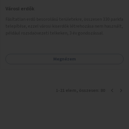
Városi erdők
Fásítatlan erdő besorolású területekre, összesen 330 parkfa
telepítése, ezzel városi kiserdők létrehozása nem használt,
például rozsdaövezeti telkeken, 3 év gondozással.
Megnézem
1
-
21
elem
, összesen:
80