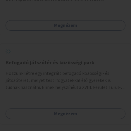
Megnézem
Befogadó játszótér és közösségi park
Hozzunk létre egy integrált befogadó közösségi- és
játszóteret, melyet testi fogyatékkal élő gyerekek is
tudnak használni. Ennek helyszínéül a XVIII. kerület Turul-
park területe lenne megfelelő, mely mind elérhetőségét,
mind infrastrukturális adottságait tekintve alkalmas egy új
játszótér kialakítására.
Megnézem