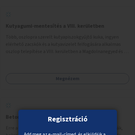
Kutyagumi-mentesítés a VIII. kerületben
Több, oszlopra szerelt kutyapiszokgyűjtő kuka, ingyen
elérhető zacskók és a kutyavizelet felfogására alkalmas
oszlop telepítése a VIII. kerületben a Magdolnanegyed és a
Palotanegyed néhány pontján, pilot jelleggel.
Megnézem
Beton helyett fák és bokrok
Regisztráció
Erre alkalmas helyeken talajkapcsolatos növényzet (fák,
Add meg az e-mail-címed, és elküldjük a