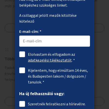
bokrok, évelők) telepítése elsősorban a belvárosban, de
belépéshez szükséges linket.
más zöldhiányos városrészekben is.
A csillaggal jelölt mezők kitöltése
kötelező
Megnézem
E-mail-cím: *
Elolvastam és elfogadom az
Több pad a parkokban, köztereken
adatkezelési tájékoztatót
. *
Padok telepítése olyan közterekre, parkrészekbe, ahol
Kijelentem, hogy elmúltam 14 éves,
érezhetően több leülési lehetőségre volna szükség. A
és Budapesten lakom / dolgozom /
helyszínek kiválasztása a helyiekkel való egyeztetést
tanulok. *
követően történhet.
Ha új felhasználó vagy:
Megnézem
Szeretnék feliratkozni a hírlevélre.