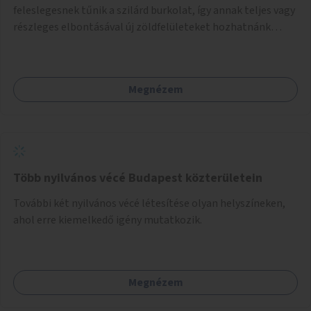
feleslegesnek tűnik a szilárd burkolat, így annak teljes vagy
részleges elbontásával új zöldfelületeket hozhatnánk
létre. Ilyenek például az Etele út 19. és Mérnök utca 32.
közötti, vagy a Fraknó utca 22/b és a Bártfai utca közötti
aszfaltos területek.
Megnézem
Több nyilvános vécé Budapest közterületein
További két nyilvános vécé létesítése olyan helyszíneken,
ahol erre kiemelkedő igény mutatkozik.
Megnézem