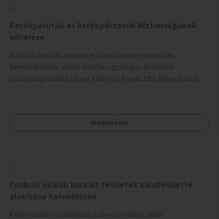
Kerékpárutak és kerékpársávok biztonságának
növelése
Külföldi minták alapján elsősorban kerékpárutak,
kerékpársávok, adott esetben gyalogos felületek
biztonságosabbá tétele kísérleti kiegészítő fejlesztésekkel
(terelők, műanyag elválasztó elemek, több és jobban
látható felfestés stb.)
Megnézem
Funkció nélküli burkolt felületek zöldfelületté
alakítása Kelenföldön
Kelenföldön is található számos terület, ahol