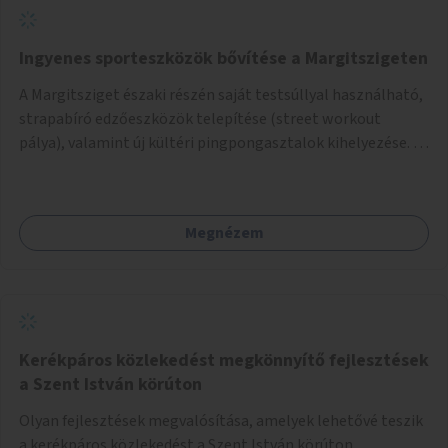
Ingyenes sporteszközök bővítése a Margitszigeten
A Margitsziget északi részén saját testsúllyal használható,
strapabíró edzőeszközök telepítése (street workout
pálya), valamint új kültéri pingpongasztalok kihelyezése. A
meglévő fitneszterület jelenleg alig felszerelt, így
kihasználatlan. A pingpongasztalok telepítésével egy
népszerű, ingyenes sportolási lehetőség válna elérhetővé a
Megnézem
sziget északi felén, ahol jelenleg egyetlen asztal sem
található.
Kerékpáros közlekedést megkönnyítő fejlesztések
a Szent István körúton
Olyan fejlesztések megvalósítása, amelyek lehetővé teszik
a kerékpáros közlekedést a Szent István körúton.