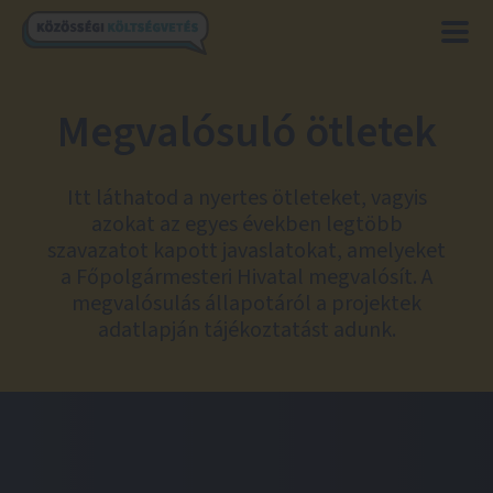
Megvalósuló ötletek
Itt láthatod a nyertes ötleteket, vagyis
azokat az egyes években legtöbb
szavazatot kapott javaslatokat, amelyeket
a Főpolgármesteri Hivatal megvalósít. A
megvalósulás állapotáról a projektek
adatlapján tájékoztatást adunk.