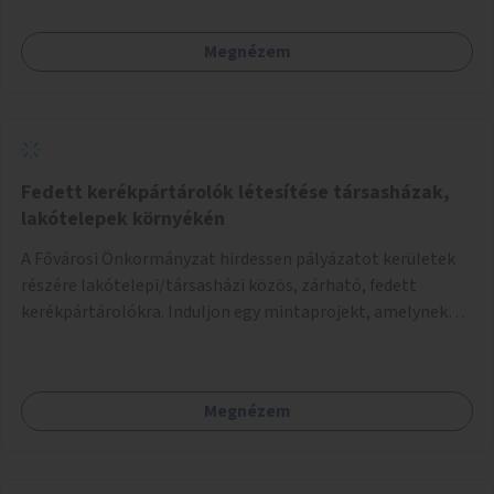
Megnézem
Fedett kerékpártárolók létesítése társasházak,
lakótelepek környékén
A Fővárosi Önkormányzat hirdessen pályázatot kerületek
részére lakótelepi/társasházi közös, zárható, fedett
kerékpártárolókra. Induljon egy mintaprojekt, amelynek
alapján fel lehet mérni, milyen feladatokkal jár a kerület
számára az üzemeltetés.
Megnézem