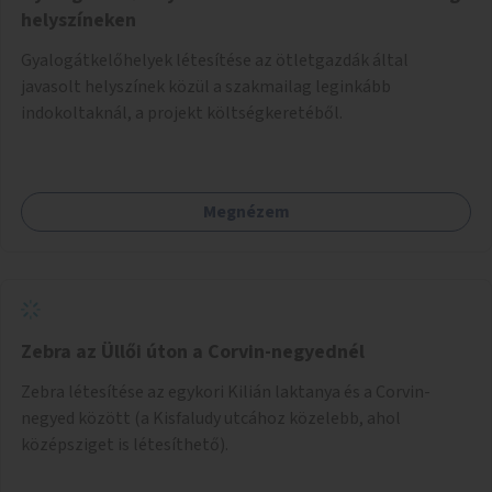
helyszíneken
Gyalogátkelőhelyek létesítése az ötletgazdák által
javasolt helyszínek közül a szakmailag leginkább
indokoltaknál, a projekt költségkeretéből.
Megnézem
Zebra az Üllői úton a Corvin-negyednél
Zebra létesítése az egykori Kilián laktanya és a Corvin-
negyed között (a Kisfaludy utcához közelebb, ahol
középsziget is létesíthető).