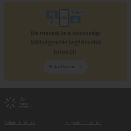
Ne maradj le a közösségi
költségvetés legfrissebb
híreiről!
Feliratkozás
Beküldött ötletek
Megvalósuló ötletek