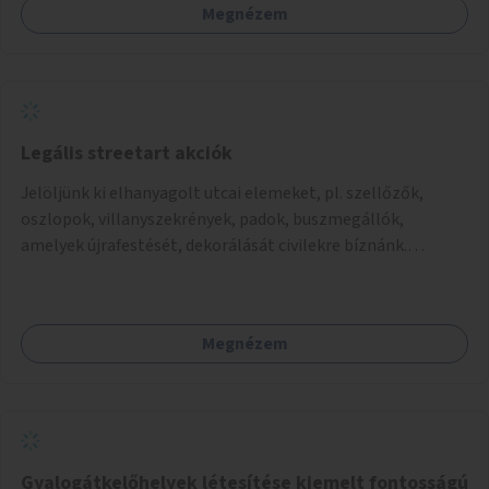
Megnézem
Legális streetart akciók
Jelöljünk ki elhanyagolt utcai elemeket, pl. szellőzők,
oszlopok, villanyszekrények, padok, buszmegállók,
amelyek újrafestését, dekorálását civilekre bíznánk.
Támogassuk a közösségi alapon való megújulást a
szükséges eszközökkel.
Megnézem
Gyalogátkelőhelyek létesítése kiemelt fontosságú