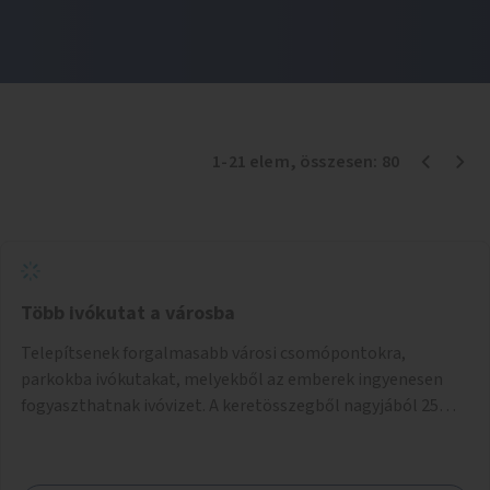
1
-
21
elem
, összesen:
80
Több ivókutat a városba
Telepítsenek forgalmasabb városi csomópontokra,
parkokba ivókutakat, melyekből az emberek ingyenesen
fogyaszthatnak ivóvizet. A keretösszegből nagyjából 25
ivókút telepítése lehetséges.