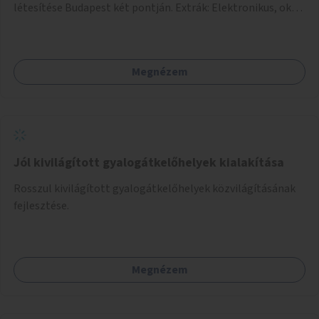
létesítése Budapest két pontján. Extrák: Elektronikus, okos
fizetési lehetőség vagy ingyenesség; újszerű fenntartási
konstrukció kidolgozása; egyéb kapcsolt szolgáltatások
(pl. ivókút, telefontöltés).
Megnézem
Jól kivilágított gyalogátkelőhelyek kialakítása
Rosszul kivilágított gyalogátkelőhelyek közvilágításának
fejlesztése.
Megnézem