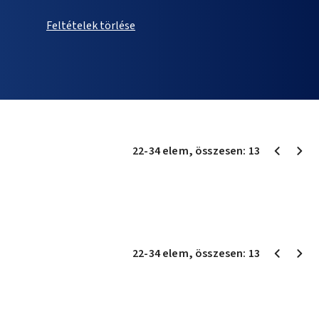
Feltételek törlése
22
-
34
elem
, összesen:
13
22
-
34
elem
, összesen:
13