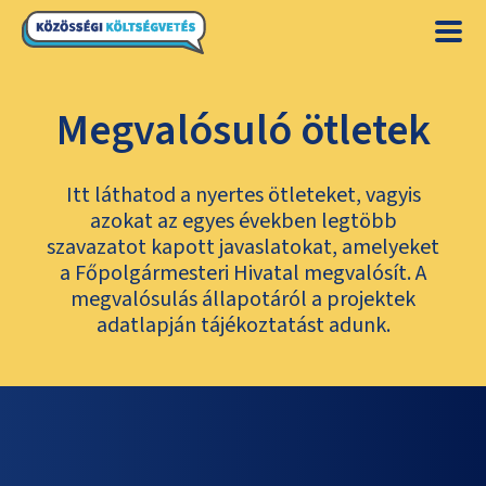
Megvalósuló ötletek
Itt láthatod a nyertes ötleteket, vagyis
azokat az egyes években legtöbb
szavazatot kapott javaslatokat, amelyeket
a Főpolgármesteri Hivatal megvalósít. A
megvalósulás állapotáról a projektek
adatlapján tájékoztatást adunk.