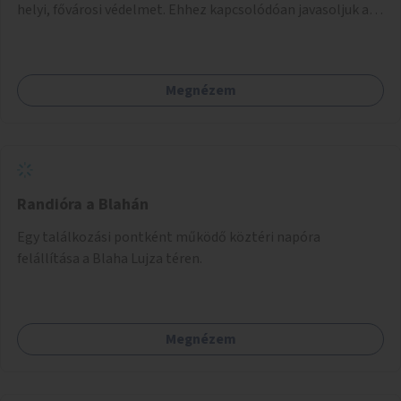
helyi, fővárosi védelmet. Ehhez kapcsolódóan javasoljuk a
terület élőhelykezelését, a tájidegen, invazív fajok
ritkítását, visszaszorítását.
Megnézem
Randióra a Blahán
Egy találkozási pontként működő köztéri napóra
felállítása a Blaha Lujza téren.
Megnézem