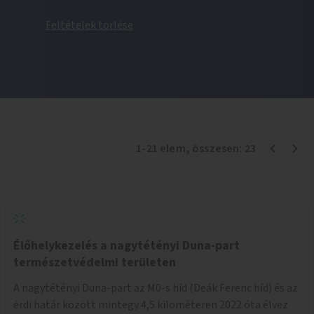
Feltételek törlése
1
-
21
elem
, összesen:
23
Élőhelykezelés a nagytétényi Duna-part
természetvédelmi területen
A nagytétényi Duna-part az M0-s híd (Deák Ferenc híd) és az
érdi határ között mintegy 4,5 kilométeren 2022 óta élvez