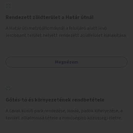
Rendezett zöldterület a Határ útnál
A Határ úti metróállomásnál a felüljáró alatt lévő
lerobbant terület helyett rendezett zöldfelület kialakítása.
Megnézem
Gőtés-tó és környezetének rendbetétele
A tavak körüli park rendezése, kukák, padok kihelyezése, a
terület alkalmassá tétele a minőségibb közösségi életre.