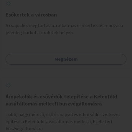
Esőkertek a városban
A csapadék megtartására alkalmas esőkertek létrehozása
jelenleg burkolt területek helyén.
Megnézem
Árnyékolók és esővédők telepítése a Kelenföld
vasútállomás melletti buszvégállomásra
Több, nagy méretű, eső és napsütés ellen védő szerkezet
építése a Kelenföld vasútállomás melletti, Etele téri
buszvégállomásra