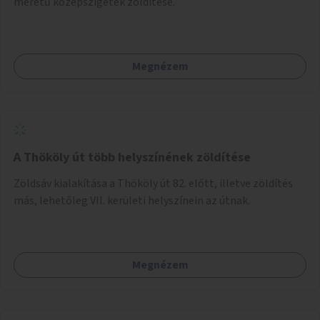
méretű középszigetek zöldítése.
Megnézem
A Thököly út több helyszínének zöldítése
Zöldsáv kialakítása a Thököly út 82. előtt, illetve zöldítés
más, lehetőleg VII. kerületi helyszínein az útnak.
Megnézem