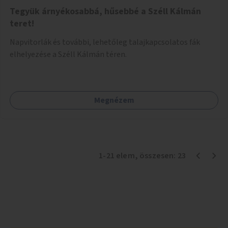
Tegyük árnyékosabbá, hűsebbé a Széll Kálmán
teret!
Napvitorlák és további, lehetőleg talajkapcsolatos fák
elhelyezése a Széll Kálmán téren.
Megnézem
1
-
21
elem
, összesen:
23