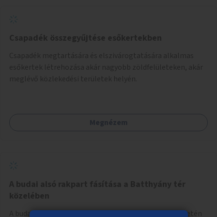
Csapadék összegyűjtése esőkertekben
Csapadék megtartására és elszivárogtatására alkalmas
esőkertek létrehozása akár nagyobb zöldfelületeken, akár
meglévő közlekedési területek helyén.
Megnézem
A budai alsó rakpart fásítása a Batthyány tér
közelében
A budai alsó rakpart Batthyány tér előtti parkolófelületén