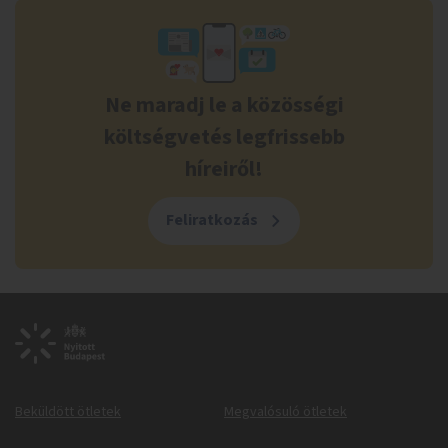
Ne maradj le a közösségi
költségvetés legfrissebb
híreiről!
Feliratkozás
Beküldött ötletek
Megvalósuló ötletek