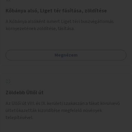
Kőbánya alsó, Liget tér fásítása, zöldítése
A Kőbánya alsóként ismert Liget téri buszvégállomás
környezetének zöldítése, fásítása.
Megnézem
Zöldebb Üllői út
Az Üllői út VIII. és IX. kerületi szakaszán a fákat körülvevő
ültetőkazetták kizöldítése megfelelő növények
telepítésével.