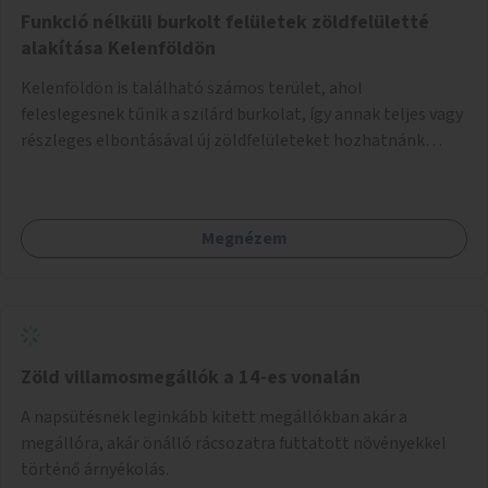
Funkció nélküli burkolt felületek zöldfelületté
alakítása Kelenföldön
Kelenföldön is található számos terület, ahol
feleslegesnek tűnik a szilárd burkolat, így annak teljes vagy
részleges elbontásával új zöldfelületeket hozhatnánk
létre. Ilyenek például az Etele út 19. és Mérnök utca 32.
közötti, vagy a Fraknó utca 22/b és a Bártfai utca közötti
aszfaltos területek.
Megnézem
Zöld villamosmegállók a 14-es vonalán
A napsütésnek leginkább kitett megállókban akár a
megállóra, akár önálló rácsozatra futtatott növényekkel
történő árnyékolás.