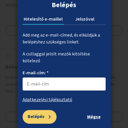
Belépés
közösségi tér kialakítása padokkal, fákkal.
Hitelesítő e-maillel
Jelszóval
Megnézem
Add meg az e-mail-címed, és elküldjük a
belépéshez szükséges linket.
A csillaggal jelölt mezők kitöltése
kötelező
Beton helyett fák és bokrok
E-mail-cím: *
Erre alkalmas helyeken talajkapcsolatos növényzet (fák,
bokrok, évelők) telepítése elsősorban a belvárosban, de
más zöldhiányos városrészekben is.
Adatkezelési tájékoztató
Belépés
Megnézem
Mégse