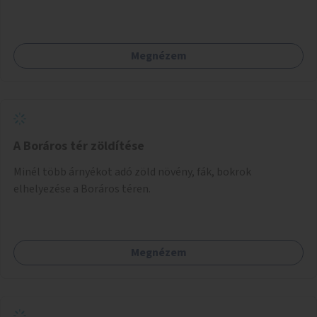
Megnézem
A Boráros tér zöldítése
Minél több árnyékot adó zöld növény, fák, bokrok
elhelyezése a Boráros téren.
Megnézem