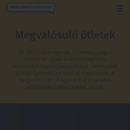
Megvalósuló ötletek
Itt láthatod a nyertes ötleteket, vagyis
azokat az egyes években legtöbb
szavazatot kapott javaslatokat, amelyeket
a Főpolgármesteri Hivatal megvalósít. A
megvalósulás állapotáról a projektek
adatlapján tájékoztatást adunk.