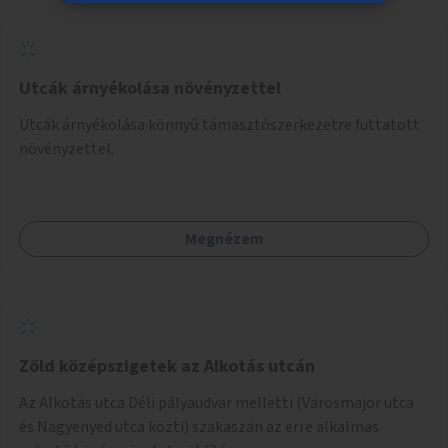
Utcák árnyékolása növényzettel
Utcák árnyékolása könnyű támasztószerkezetre futtatott
növényzettel.
Megnézem
Zöld középszigetek az Alkotás utcán
Az Alkotás utca Déli pályaudvar melletti (Városmajor utca
és Nagyenyed utca közti) szakaszán az erre alkalmas