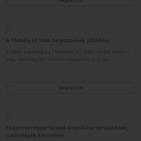
Megnézem
A Thököly út több helyszínének zöldítése
Zöldsáv kialakítása a Thököly út 82. előtt, illetve zöldítés
más, lehetőleg VII. kerületi helyszínein az útnak.
Megnézem
Fedett kerékpártárolók létesítése társasházak,
lakótelepek környékén