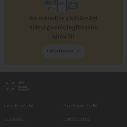
Ne maradj le a közösségi
költségvetés legfrissebb
híreiről!
Feliratkozás
Beküldött ötletek
Megvalósuló ötletek
Sütikezelés
Sütitájékoztató