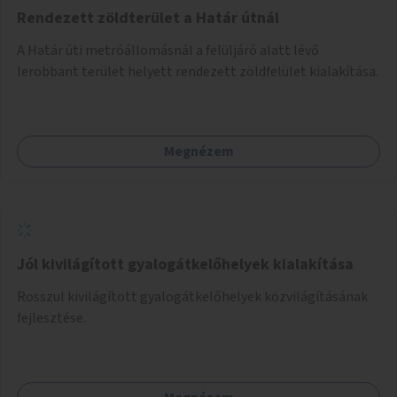
Rendezett zöldterület a Határ útnál
A Határ úti metróállomásnál a felüljáró alatt lévő
lerobbant terület helyett rendezett zöldfelület kialakítása.
Megnézem
Jól kivilágított gyalogátkelőhelyek kialakítása
Rosszul kivilágított gyalogátkelőhelyek közvilágításának
fejlesztése.