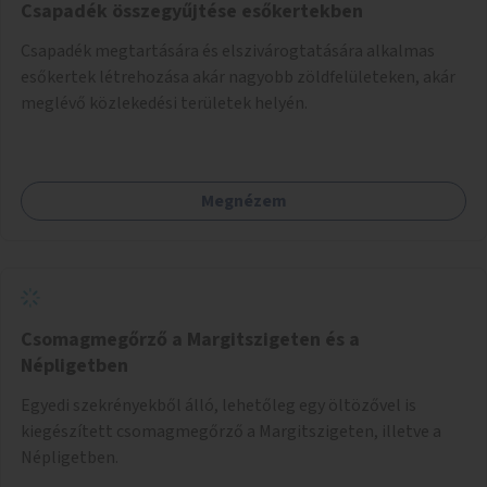
Csapadék összegyűjtése esőkertekben
Csapadék megtartására és elszivárogtatására alkalmas
esőkertek létrehozása akár nagyobb zöldfelületeken, akár
meglévő közlekedési területek helyén.
Megnézem
Csomagmegőrző a Margitszigeten és a
Népligetben
Egyedi szekrényekből álló, lehetőleg egy öltözővel is
kiegészített csomagmegőrző a Margitszigeten, illetve a
Népligetben.