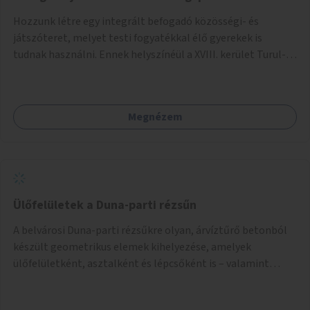
Hozzunk létre egy integrált befogadó közösségi- és
játszóteret, melyet testi fogyatékkal élő gyerekek is
tudnak használni. Ennek helyszínéül a XVIII. kerület Turul-
park területe lenne megfelelő, mely mind elérhetőségét,
mind infrastrukturális adottságait tekintve alkalmas egy új
játszótér kialakítására.
Megnézem
Ülőfelületek a Duna-parti rézsűn
A belvárosi Duna-parti rézsűkre olyan, árvíztűrő betonból
készült geometrikus elemek kihelyezése, amelyek
ülőfelületként, asztalként és lépcsőként is – valamint
néhány esetben extra funkcióval (kutyaitató, grill) –
használhatók. Civilek bevonása a fenntartásba.