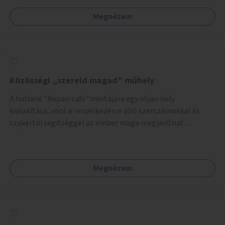
Megnézem
Közösségi „szereld magad” műhely
A holland "Repair café" mintájára egy olyan hely
kialakítása, ahol a rendelkezésre álló szerszámokkal és
szakértői segítséggel az ember maga megjavíthat
elromlott tárgyakat. A műhely egyben találkozóhely is,
lehetőség arra, hogy a közösség tagjai is segítsenek
egymásnak, megosszák tudásukat.
Megnézem