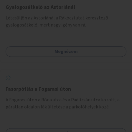
Gyalogosátkelő az Astoriánál
Létesüljön az Astoriánál a Rákóczi utat keresztező
gyalogosátkelő, mert nagy igény van rá.
Megnézem
Fasorpótlás a Fogarasi úton
A Fogarasi úton a Róna utca és a Padlizsán utca között, a
páratlan oldalon fák ültetése a parkolóhelyek közé.