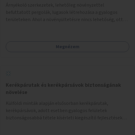
Árnyékoló szerkezetek, lehetőleg növényzettel
befuttatott pergolák, lugasok létrehozása a gyalogos
területeken. Ahol a növényültetésre nincs lehetőség, ott
akár dézsából felfutó futónövényzet alkalmazása, legvégső
megoldásként napvitorlák felszerelése.
Megnézem
Kerékpárutak és kerékpársávok biztonságának
növelése
Külföldi minták alapján elsősorban kerékpárutak,
kerékpársávok, adott esetben gyalogos felületek
biztonságosabbá tétele kísérleti kiegészítő fejlesztésekkel
(terelők, műanyag elválasztó elemek, több és jobban
látható felfestés stb.)