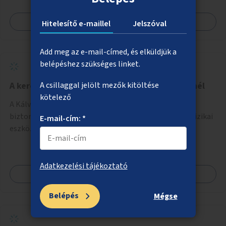
Megnézem
Hitelesítő e-maillel
Jelszóval
Add meg az e-mail-címed, és elküldjük a
belépéshez szükséges linket.
A kerékpáros biztonság növelése a Kálvin térnél
A csillaggal jelölt mezők kitöltése
kötelező
A Kálvin tér környezetében a kerékpáros útvonalak
biztonságosabbá és észlelhetőbbé tétele vizuális és fizikai
E-mail-cím: *
eszközökkel.
Adatkezelési tájékoztató
Megnézem
Belépés
Mégse