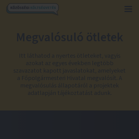
Megvalósuló ötletek
Itt láthatod a nyertes ötleteket, vagyis
azokat az egyes években legtöbb
szavazatot kapott javaslatokat, amelyeket
a Főpolgármesteri Hivatal megvalósít. A
megvalósulás állapotáról a projektek
adatlapján tájékoztatást adunk.