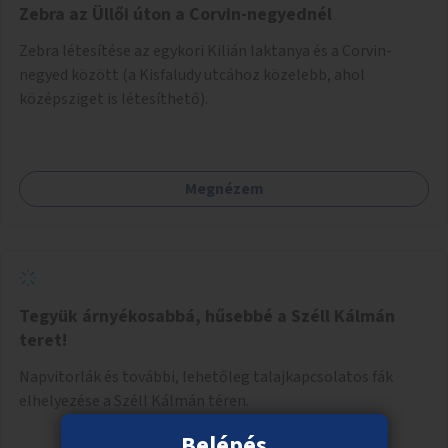
Zebra az Üllői úton a Corvin-negyednél
Zebra létesítése az egykori Kilián laktanya és a Corvin-
negyed között (a Kisfaludy utcához közelebb, ahol
középsziget is létesíthető).
Megnézem
Tegyük árnyékosabbá, hűsebbé a Széll Kálmán
teret!
Napvitorlák és további, lehetőleg talajkapcsolatos fák
elhelyezése a Széll Kálmán téren.
Belépés