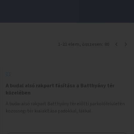
1
-
21
elem
, összesen:
80
A budai alsó rakpart fásítása a Batthyány tér
közelében
A budai alsó rakpart Batthyány tér előtti parkolófelületén
közösségi tér kialakítása padokkal, fákkal.