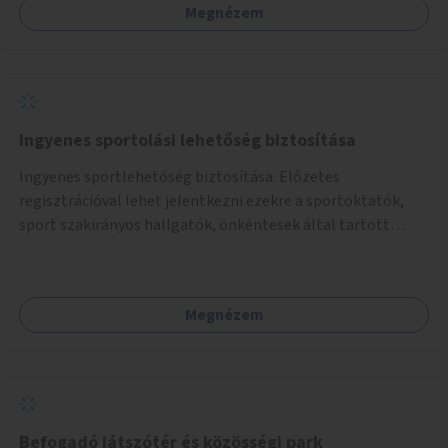
Megnézem
Ingyenes sportolási lehetőség biztosítása
Ingyenes sportlehetőség biztosítása. Előzetes
regisztrációval lehet jelentkezni ezekre a sportoktatók,
sport szakirányos hallgatók, önkéntesek által tartott
programokra.
Megnézem
Befogadó játszótér és közösségi park