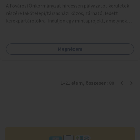
A Fővárosi Önkormányzat hirdessen pályázatot kerületek
részére lakótelepi/társasházi közös, zárható, fedett
kerékpártárolókra. Induljon egy mintaprojekt, amelynek
alapján fel lehet mérni, milyen feladatokkal jár a kerület
számára az üzemeltetés.
Megnézem
1
-
21
elem
, összesen:
80