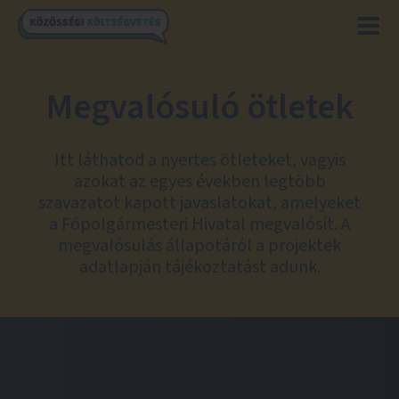
Megvalósuló ötletek
Itt láthatod a nyertes ötleteket, vagyis
azokat az egyes években legtöbb
szavazatot kapott javaslatokat, amelyeket
a Főpolgármesteri Hivatal megvalósít. A
megvalósulás állapotáról a projektek
adatlapján tájékoztatást adunk.