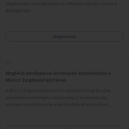
kiegészített csomagmegőrző a Margitszigeten, illetve a
Népligetben.
Megnézem
Meglévő kerékpáros útvonalak összekötése a
Móricz Zsigmond körtéren
A Móricz Zsigmond körtérre 5 irányból futnak be utak,
amelyeken lehetséges a biztonságos kerékpározás,
azonban a körtérre érve a Bartók Béla út kivételével
mindegyik kerékpáros útvonal megszakad. Alakítsuk ki a
kerékpáros útvonalak összekötését!