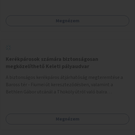
programokra.
Megnézem
Kerékpárosok számára biztonságosan
megközelíthető Keleti pályaudvar
A biztonságos kerékpáros átjárhatóság megteremtése a
Baross tér - Fiumei út kereszteződésben, valamint a
Bethlen Gábor utcánál a Thököly útról való balra
kanyarodás biztosítása a Festetics György utca irányába.
Megnézem