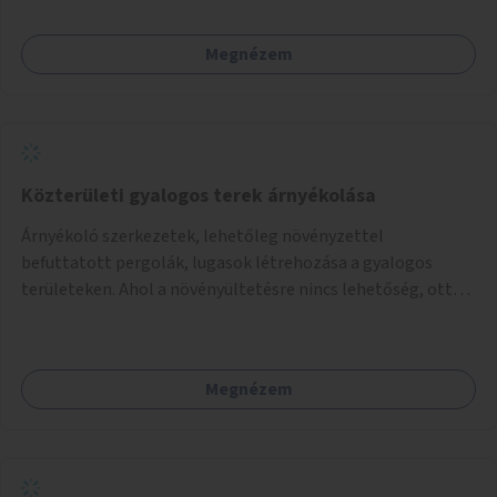
Megnézem
Közterületi gyalogos terek árnyékolása
Árnyékoló szerkezetek, lehetőleg növényzettel
befuttatott pergolák, lugasok létrehozása a gyalogos
területeken. Ahol a növényültetésre nincs lehetőség, ott
akár dézsából felfutó futónövényzet alkalmazása, legvégső
megoldásként napvitorlák felszerelése.
Megnézem