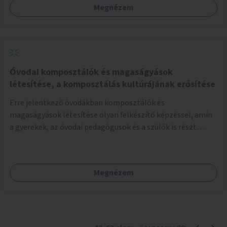
Megnézem
Óvodai komposztálók és magaságyások
létesítése, a komposztálás kultúrájának erősítése
Erre jelentkező óvodákban komposztálók és
magaságyások létesítése olyan felkészítő képzéssel, amin
a gyerekek, az óvodai pedagógusok és a szülők is részt
vehetnek.
Megnézem