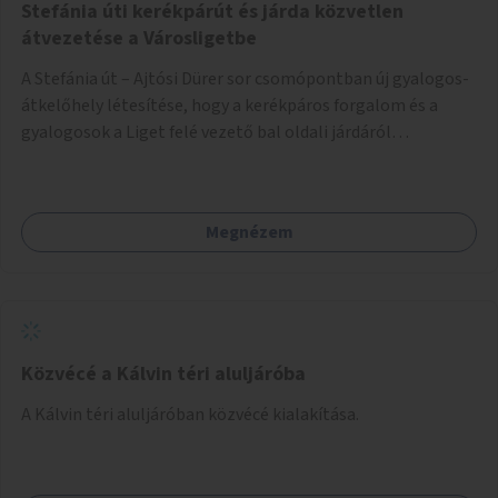
Stefánia úti kerékpárút és járda közvetlen
átvezetése a Városligetbe
A Stefánia út – Ajtósi Dürer sor csomópontban új gyalogos-
átkelőhely létesítése, hogy a kerékpáros forgalom és a
gyalogosok a Liget felé vezető bal oldali járdáról
közvetlenül átkelhessenek a Városligetbe.
Megnézem
Közvécé a Kálvin téri aluljáróba
A Kálvin téri aluljáróban közvécé kialakítása.