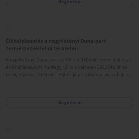
Megnézem
Élőhelykezelés a nagytétényi Duna-part
természetvédelmi területen
A nagytétényi Duna-part az M0-s híd (Deák Ferenc híd) és az
érdi határ között mintegy 4,5 kilométeren 2022 óta élvez
helyi, fővárosi védelmet. Ehhez kapcsolódóan javasoljuk a
terület élőhelykezelését, a tájidegen, invazív fajok
ritkítását, visszaszorítását.
Megnézem