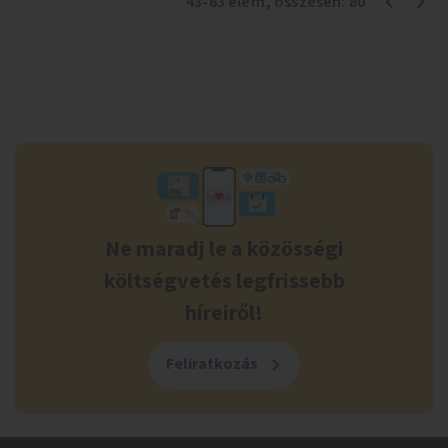
43
-
63
elem
, összesen:
80
Ne maradj le a közösségi
költségvetés legfrissebb
híreiről!
Feliratkozás