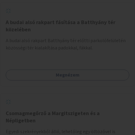
A budai alsó rakpart fásítása a Batthyány tér
közelében
A budai alsó rakpart Batthyány tér előtti parkolófelületén
közösségi tér kialakítása padokkal, fákkal.
Megnézem
Csomagmegőrző a Margitszigeten és a
Népligetben
Egyedi szekrényekből álló, lehetőleg egy öltözővel is