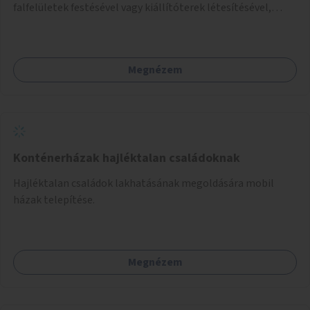
falfelületek festésével vagy kiállítóterek létesítésével,
amelyekben kortárs designerek, művészek, tervezők
alkotásai, termékei jelenhetnének meg alkalmat adva a
bemutatkozásra, szélesebb körben való ismertségre.
Megnézem
Konténerházak hajléktalan családoknak
Hajléktalan családok lakhatásának megoldására mobil
házak telepítése.
Megnézem