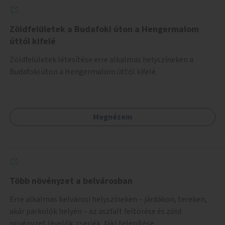
Zöldfelületek a Budafoki úton a Hengermalom
úttól kifelé
Zöldfelületek létesítése erre alkalmas helyszíneken a
Budafoki úton a Hengermalom úttól kifelé.
Megnézem
Több növényzet a belvárosban
Erre alkalmas belvárosi helyszíneken – járdákon, tereken,
akár parkolók helyén – az aszfalt feltörése és zöld
növényzet (évelők, cserjék, fák) telepítése.