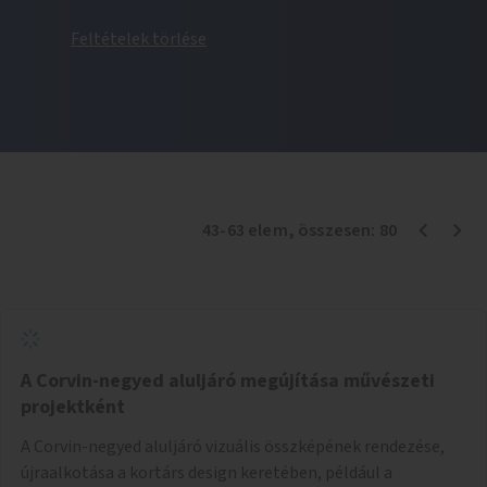
Feltételek törlése
43
-
63
elem
, összesen:
80
A Corvin-negyed aluljáró megújítása művészeti
projektként
A Corvin-negyed aluljáró vizuális összképének rendezése,
újraalkotása a kortárs design keretében, például a