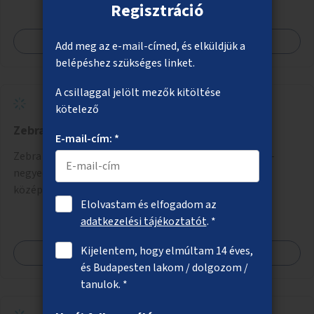
Regisztráció
Megnézem
Add meg az e-mail-címed, és elküldjük a
belépéshez szükséges linket.
A csillaggal jelölt mezők kitöltése
kötelező
Zebra az Üllői úton a Corvin-negyednél
E-mail-cím: *
Zebra létesítése az egykori Kilián laktanya és a Corvin-
negyed között (a Kisfaludy utcához közelebb, ahol
középsziget is létesíthető).
Elolvastam és elfogadom az
adatkezelési tájékoztatót
. *
Kijelentem, hogy elmúltam 14 éves,
Megnézem
és Budapesten lakom / dolgozom /
tanulok. *