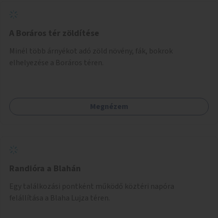
A Boráros tér zöldítése
Minél több árnyékot adó zöld növény, fák, bokrok
elhelyezése a Boráros téren.
Megnézem
Randióra a Blahán
Egy találkozási pontként működő köztéri napóra
felállítása a Blaha Lujza téren.