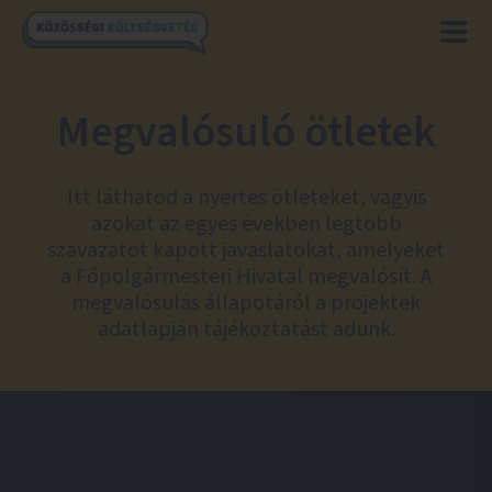
Megvalósuló ötletek
Itt láthatod a nyertes ötleteket, vagyis
azokat az egyes években legtöbb
szavazatot kapott javaslatokat, amelyeket
a Főpolgármesteri Hivatal megvalósít. A
megvalósulás állapotáról a projektek
adatlapján tájékoztatást adunk.