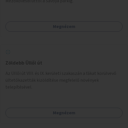
Mezőkövesdi úttól a Savoya parkig.
Megnézem
Zöldebb Üllői út
Az Üllői út VIII. és IX. kerületi szakaszán a fákat körülvevő
ültetőkazetták kizöldítése megfelelő növények
telepítésével.
Megnézem