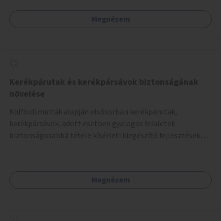
Megnézem
Kerékpárutak és kerékpársávok biztonságának
növelése
Külföldi minták alapján elsősorban kerékpárutak,
kerékpársávok, adott esetben gyalogos felületek
biztonságosabbá tétele kísérleti kiegészítő fejlesztésekkel
(terelők, műanyag elválasztó elemek, több és jobban
látható felfestés stb.)
Megnézem