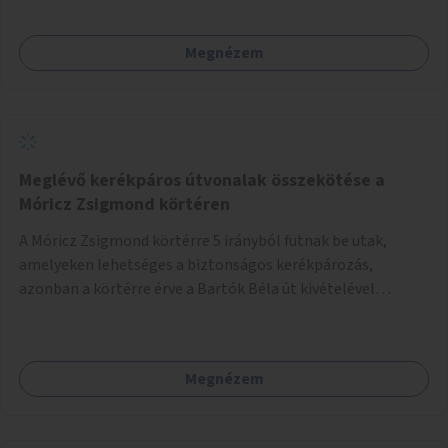
Megnézem
Meglévő kerékpáros útvonalak összekötése a
Móricz Zsigmond körtéren
A Móricz Zsigmond körtérre 5 irányból futnak be utak,
amelyeken lehetséges a biztonságos kerékpározás,
azonban a körtérre érve a Bartók Béla út kivételével
mindegyik kerékpáros útvonal megszakad. Alakítsuk ki a
kerékpáros útvonalak összekötését!
Megnézem