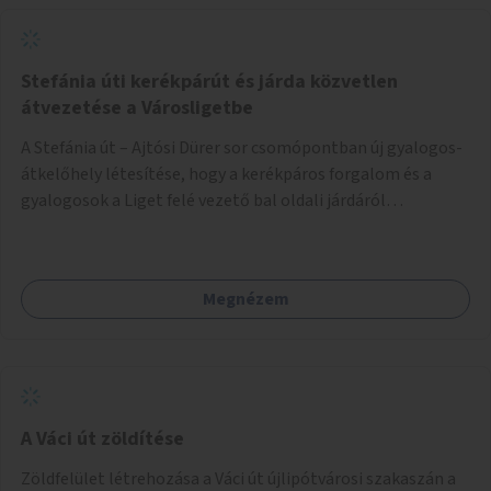
Stefánia úti kerékpárút és járda közvetlen
átvezetése a Városligetbe
A Stefánia út – Ajtósi Dürer sor csomópontban új gyalogos-
átkelőhely létesítése, hogy a kerékpáros forgalom és a
gyalogosok a Liget felé vezető bal oldali járdáról
közvetlenül átkelhessenek a Városligetbe.
Megnézem
A Váci út zöldítése
Zöldfelület létrehozása a Váci út újlipótvárosi szakaszán a