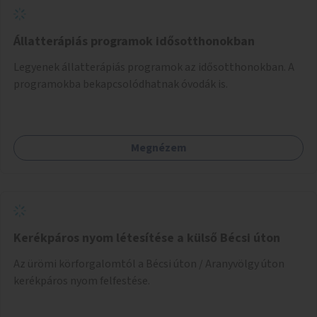
Állatterápiás programok idősotthonokban
Legyenek állatterápiás programok az idősotthonokban. A
programokba bekapcsolódhatnak óvodák is.
Megnézem
Kerékpáros nyom létesítése a külső Bécsi úton
Az ürömi körforgalomtól a Bécsi úton / Aranyvölgy úton
kerékpáros nyom felfestése.