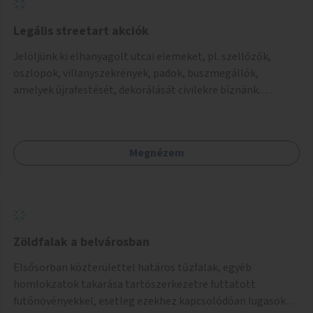
Legális streetart akciók
Jelöljünk ki elhanyagolt utcai elemeket, pl. szellőzők,
oszlopok, villanyszekrények, padok, buszmegállók,
amelyek újrafestését, dekorálását civilekre bíznánk.
Támogassuk a közösségi alapon való megújulást a
szükséges eszközökkel.
Megnézem
Zöldfalak a belvárosban
Elsősorban közterülettel határos tűzfalak, egyéb
homlokzatok takarása tartószerkezetre futtatott
futónövényekkel, esetleg ezekhez kapcsolódóan lugasok