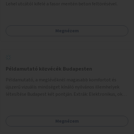
Lehel utcától kifelé a fasor mentén beton feltörésével.
Megnézem
Példamutató közvécék Budapesten
Példamutató, a meglévőknél magasabb komfortot és
újszerű vizuális minőséget kínáló nyilvános illemhelyek
létesítése Budapest két pontján. Extrák: Elektronikus, okos
fizetési lehetőség vagy ingyenesség; újszerű fenntartási
konstrukció kidolgozása; egyéb kapcsolt szolgáltatások
(pl. ivókút, telefontöltés).
Megnézem