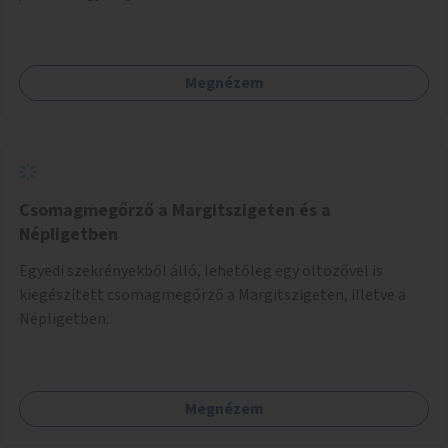
Megnézem
Csomagmegőrző a Margitszigeten és a
Népligetben
Egyedi szekrényekből álló, lehetőleg egy öltözővel is
kiegészített csomagmegőrző a Margitszigeten, illetve a
Népligetben.
Megnézem