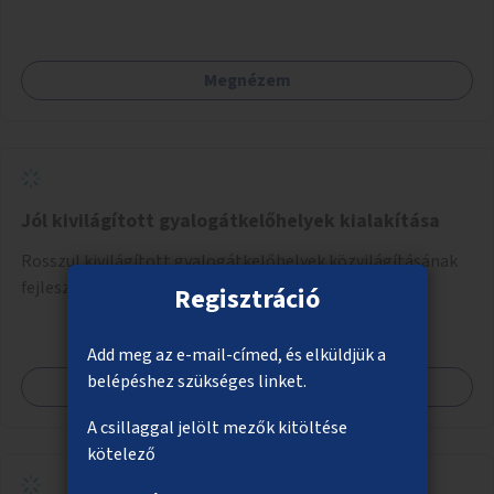
kialakítása. Ezzel olyan belvárosi helyszíneken növelhető a
zöldfelületek mennyisége, ahol helyhiány miatt másra
nincs lehetőség.
Megnézem
Jól kivilágított gyalogátkelőhelyek kialakítása
Rosszul kivilágított gyalogátkelőhelyek közvilágításának
fejlesztése.
Regisztráció
Add meg az e-mail-címed, és elküldjük a
belépéshez szükséges linket.
Megnézem
A csillaggal jelölt mezők kitöltése
kötelező