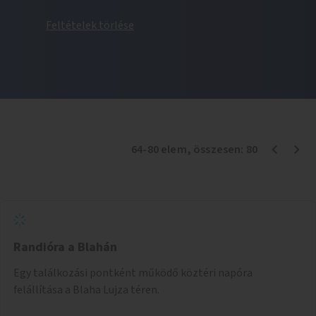
Feltételek törlése
64
-
80
elem
, összesen:
80
Randióra a Blahán
Egy találkozási pontként működő köztéri napóra
felállítása a Blaha Lujza téren.