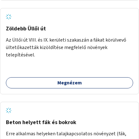
alakítanák ki, külön figyelmet fordítva a hátrányos helyzetű
gyerekek bevonására is. A program pilot jelleggel indulna,
több korosztály számára.
Zöldebb Üllői út
Az Üllői út VIII. és IX. kerületi szakaszán a fákat körülvevő
ültetőkazetták kizöldítése megfelelő növények
telepítésével.
Megnézem
Beton helyett fák és bokrok
Erre alkalmas helyeken talajkapcsolatos növényzet (fák,