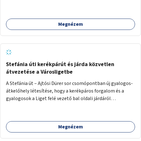
Megnézem
Stefánia úti kerékpárút és járda közvetlen
átvezetése a Városligetbe
A Stefánia út – Ajtósi Dürer sor csomópontban új gyalogos-
átkelőhely létesítése, hogy a kerékpáros forgalom és a
gyalogosok a Liget felé vezető bal oldali járdáról
közvetlenül átkelhessenek a Városligetbe.
Megnézem