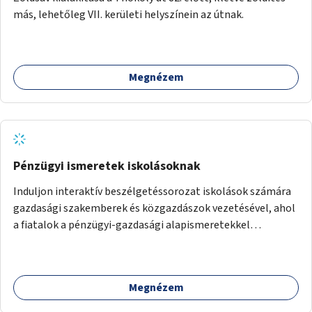
más, lehetőleg VII. kerületi helyszínein az útnak.
Megnézem
Pénzügyi ismeretek iskolásoknak
Induljon interaktív beszélgetéssorozat iskolások számára
gazdasági szakemberek és közgazdászok vezetésével, ahol
a fiatalok a pénzügyi-gazdasági alapismeretekkel
kapcsolatban tájékozódhatnak. A program többalkalmas
lenne, heti rendszerességgel tartanák iskolai csoportok
számára, önkormányzati intézményben vagy külső
Megnézem
helyszínen iskolai együttműködéssel. A szervezést az
Önkormányzat koordinálná, a tematikát a szakemberek