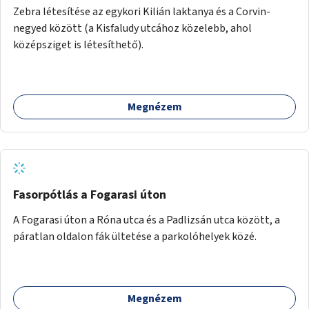
Zebra létesítése az egykori Kilián laktanya és a Corvin-
negyed között (a Kisfaludy utcához közelebb, ahol
középsziget is létesíthető).
Megnézem
Fasorpótlás a Fogarasi úton
A Fogarasi úton a Róna utca és a Padlizsán utca között, a
páratlan oldalon fák ültetése a parkolóhelyek közé.
Megnézem