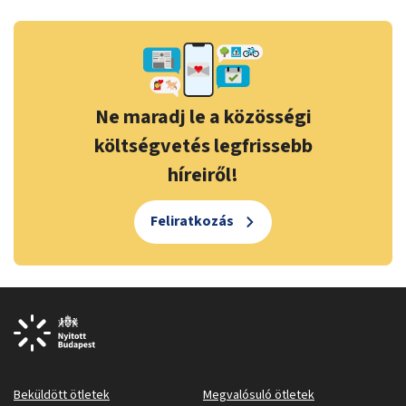
Ne maradj le a közösségi
költségvetés legfrissebb
híreiről!
Feliratkozás
Beküldött ötletek
Megvalósuló ötletek