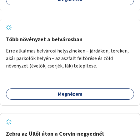
vagy akciónapokkal – bérleti és közüzemi díjak nélkül, a
jelenlegi elhanyagolt állapot helyett.
Több növényzet a belvárosban
Erre alkalmas belvárosi helyszíneken – járdákon, tereken,
akár parkolók helyén – az aszfalt feltörése és zöld
növényzet (évelők, cserjék, fák) telepítése.
Megnézem
Zebra az Üllői úton a Corvin-negyednél