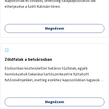
Napvitorlák és további, lehetőleg talajkapcsolatos fák
elhelyezése a Széll Kálmán téren.
Megnézem
Zöldfalak a belvárosban
Elsősorban közterülettel határos tűzfalak, egyéb
homlokzatok takarása tartószerkezetre futtatott
futónövényekkel, esetleg ezekhez kapcsolódóan lugasok
kialakítása. Ezzel olyan belvárosi helyszíneken növelhető a
zöldfelületek mennyisége, ahol helyhiány miatt másra
nincs lehetőség.
Megnézem