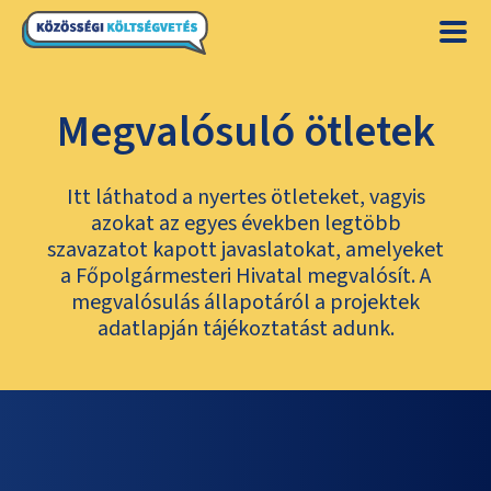
Megvalósuló ötletek
Itt láthatod a nyertes ötleteket, vagyis
azokat az egyes években legtöbb
szavazatot kapott javaslatokat, amelyeket
a Főpolgármesteri Hivatal megvalósít. A
megvalósulás állapotáról a projektek
adatlapján tájékoztatást adunk.