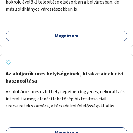
bokrok, évelők) telepítése elsősorban a belvárosban, de
más zöldhiányos városrészekben is.
Megnézem
Az aluljárók üres helyiségeinek, kirakatainak civil
hasznosítása
Az aluljárók üres üzlethelyiségeiben ingyenes, dekoratív és
interaktív megjelenési lehetőség biztosítása civil
szervezetek számára, a társadalmi felelősségvállalás
jegyében. A cél, hogy közérdekű, segítő tevékenységeket
mutassanak be látványos, gondolatébresztő formában,
például rajzokkal, kérdésekkel, üzenetküldési lehetőséggel
Megnézem