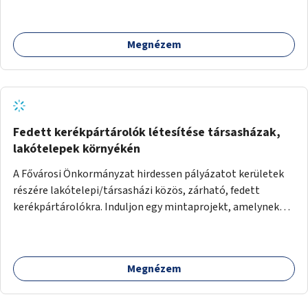
Megnézem
Fedett kerékpártárolók létesítése társasházak,
lakótelepek környékén
A Fővárosi Önkormányzat hirdessen pályázatot kerületek
részére lakótelepi/társasházi közös, zárható, fedett
kerékpártárolókra. Induljon egy mintaprojekt, amelynek
alapján fel lehet mérni, milyen feladatokkal jár a kerület
számára az üzemeltetés.
Megnézem