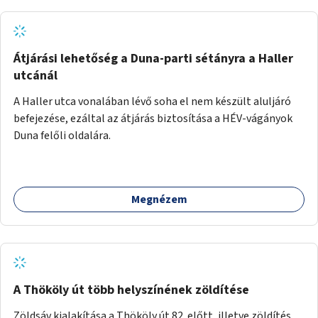
Átjárási lehetőség a Duna-parti sétányra a Haller
utcánál
A Haller utca vonalában lévő soha el nem készült aluljáró
befejezése, ezáltal az átjárás biztosítása a HÉV-vágányok
Duna felőli oldalára.
Megnézem
A Thököly út több helyszínének zöldítése
Zöldsáv kialakítása a Thököly út 82. előtt, illetve zöldítés