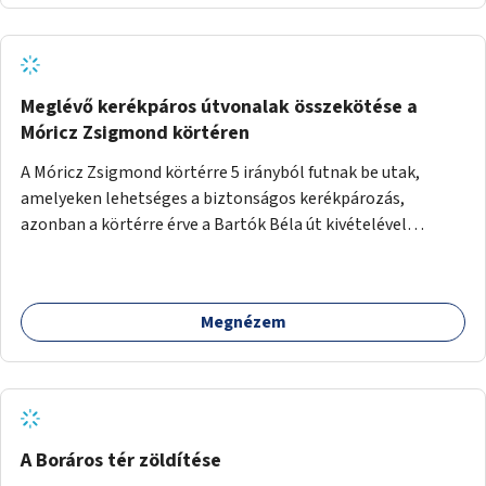
Meglévő kerékpáros útvonalak összekötése a
Móricz Zsigmond körtéren
A Móricz Zsigmond körtérre 5 irányból futnak be utak,
amelyeken lehetséges a biztonságos kerékpározás,
azonban a körtérre érve a Bartók Béla út kivételével
mindegyik kerékpáros útvonal megszakad. Alakítsuk ki a
kerékpáros útvonalak összekötését!
Megnézem
A Boráros tér zöldítése