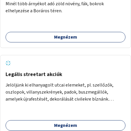
Minél több árnyékot adó zöld növény, fák, bokrok
elhelyezése a Boráros téren.
Megnézem
Legális streetart akciók
Jelöljünk ki elhanyagolt utcai elemeket, pl. szellőzők,
oszlopok, villanyszekrények, padok, buszmegállók,
amelyek újrafestését, dekorálását civilekre bíznánk.
Támogassuk a közösségi alapon való megújulást a
szükséges eszközökkel.
Megnézem