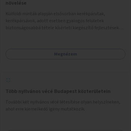
növelése
Külföldi minták alapján elsősorban kerékpárutak,
kerékpársávok, adott esetben gyalogos felületek
biztonságosabbá tétele kísérleti kiegészítő fejlesztésekkel
(terelők, műanyag elválasztó elemek, több és jobban
látható felfestés stb.)
Megnézem
Több nyilvános vécé Budapest közterületein
További két nyilvános vécé létesítése olyan helyszíneken,
ahol erre kiemelkedő igény mutatkozik.