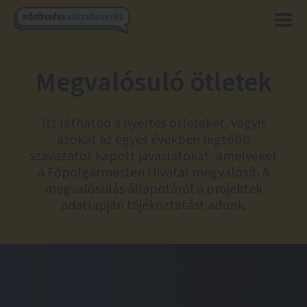
Megvalósuló ötletek
Itt láthatod a nyertes ötleteket, vagyis
azokat az egyes években legtöbb
szavazatot kapott javaslatokat, amelyeket
a Főpolgármesteri Hivatal megvalósít. A
megvalósulás állapotáról a projektek
adatlapján tájékoztatást adunk.