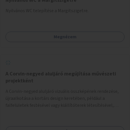
Nyilvános WC a Margitszigetre
Nyilvános WC telepítése a Margitszigetre.
Megnézem
A Corvin-negyed aluljáró megújítása művészeti
projektként
A Corvin-negyed aluljáró vizuális összképének rendezése,
újraalkotása a kortárs design keretében, például a
falfelületek festésével vagy kiállítóterek létesítésével,
amelyekben kortárs designerek, művészek, tervezők
alkotásai, termékei jelenhetnének meg alkalmat adva a
bemutatkozásra, szélesebb körben való ismertségre.