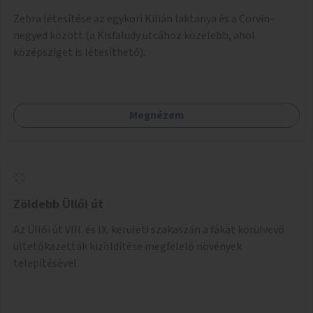
Zebra létesítése az egykori Kilián laktanya és a Corvin-
negyed között (a Kisfaludy utcához közelebb, ahol
középsziget is létesíthető).
Megnézem
Zöldebb Üllői út
Az Üllői út VIII. és IX. kerületi szakaszán a fákat körülvevő
ültetőkazetták kizöldítése megfelelő növények
telepítésével.