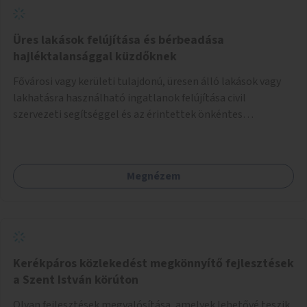
Üres lakások felújítása és bérbeadása
hajléktalansággal küzdőknek
Fővárosi vagy kerületi tulajdonú, üresen álló lakások vagy
lakhatásra használható ingatlanok felújítása civil
szervezeti segítséggel és az érintettek önkéntes
munkájával, majd a kialakított lakások, lakóegységek
bérbeadása rászorulók számára.
Megnézem
Kerékpáros közlekedést megkönnyítő fejlesztések
a Szent István körúton
Olyan fejlesztések megvalósítása, amelyek lehetővé teszik