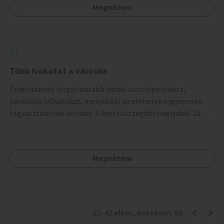
Megnézem
Több ivókutat a városba
Telepítsenek forgalmasabb városi csomópontokra,
parkokba ivókutakat, melyekből az emberek ingyenesen
fogyaszthatnak ivóvizet. A keretösszegből nagyjából 25
ivókút telepítése lehetséges.
Megnézem
22
-
42
elem
, összesen:
80