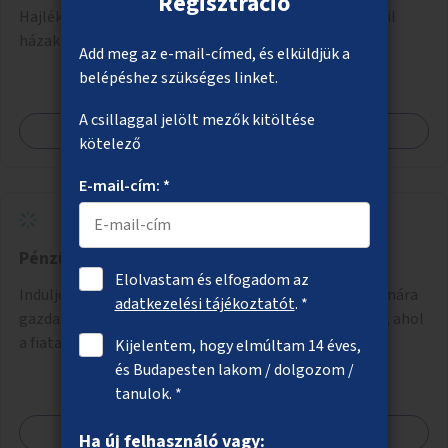
Regisztráció
Hajléktalan családok lakhatásának megoldására mobil
házak telepítése.
Add meg az e-mail-címed, és elküldjük a
belépéshez szükséges linket.
A csillaggal jelölt mezők kitöltése
Megnézem
kötelező
E-mail-cím: *
Pénzügyi ismeretek iskolásoknak
Elolvastam és elfogadom az
Induljon interaktív beszélgetéssorozat iskolások számára
adatkezelési tájékoztatót
. *
gazdasági szakemberek és közgazdászok vezetésével, ahol
a fiatalok a pénzügyi-gazdasági alapismeretekkel
Kijelentem, hogy elmúltam 14 éves,
kapcsolatban tájékozódhatnak. A program többalkalmas
és Budapesten lakom / dolgozom /
lenne, heti rendszerességgel tartanák iskolai csoportok
tanulok. *
számára, önkormányzati intézményben vagy külső
Megnézem
helyszínen iskolai együttműködéssel. A szervezést az
Ha új felhasználó vagy: