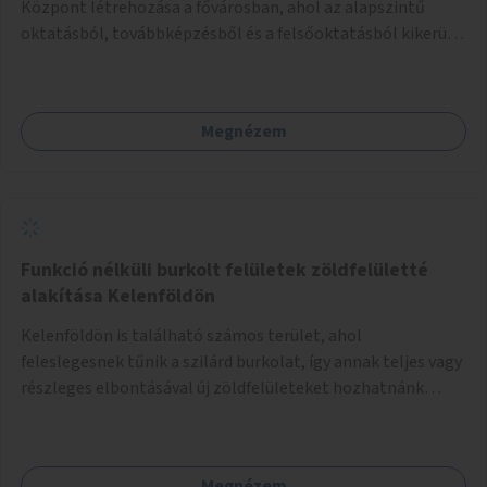
Központ létrehozása a fővárosban, ahol az alapszintű
oktatásból, továbbképzésből és a felsőoktatásból kikerülő
autista fiatalok élethosszig tartó támogatásra és
közösségekre találhatnak.
Megnézem
Funkció nélküli burkolt felületek zöldfelületté
alakítása Kelenföldön
Kelenföldön is található számos terület, ahol
feleslegesnek tűnik a szilárd burkolat, így annak teljes vagy
részleges elbontásával új zöldfelületeket hozhatnánk
létre. Ilyenek például az Etele út 19. és Mérnök utca 32.
közötti, vagy a Fraknó utca 22/b és a Bártfai utca közötti
aszfaltos területek.
Megnézem