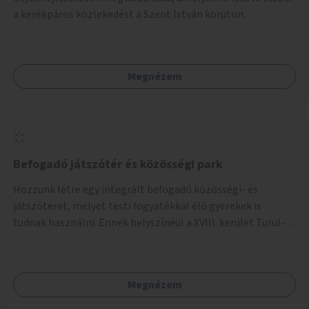
a kerékpáros közlekedést a Szent István körúton.
Megnézem
Befogadó játszótér és közösségi park
Hozzunk létre egy integrált befogadó közösségi- és
játszóteret, melyet testi fogyatékkal élő gyerekek is
tudnak használni. Ennek helyszínéül a XVIII. kerület Turul-
park területe lenne megfelelő, mely mind elérhetőségét,
mind infrastrukturális adottságait tekintve alkalmas egy új
játszótér kialakítására.
Megnézem