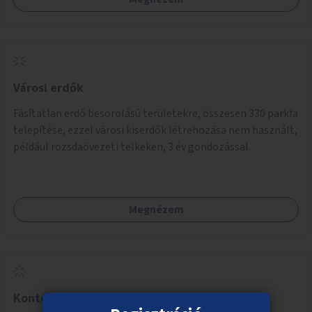
Városi erdők
Fásítatlan erdő besorolású területekre, összesen 330 parkfa
telepítése, ezzel városi kiserdők létrehozása nem használt,
például rozsdaövezeti telkeken, 3 év gondozással.
Megnézem
Konténerházak hajléktalan családoknak