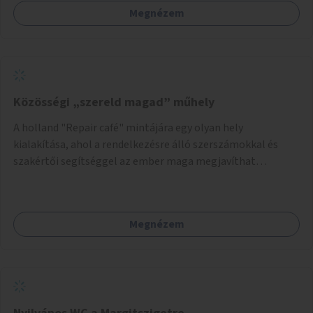
Megnézem
Közösségi „szereld magad” műhely
A holland "Repair café" mintájára egy olyan hely
kialakítása, ahol a rendelkezésre álló szerszámokkal és
szakértői segítséggel az ember maga megjavíthat
elromlott tárgyakat. A műhely egyben találkozóhely is,
lehetőség arra, hogy a közösség tagjai is segítsenek
egymásnak, megosszák tudásukat.
Megnézem