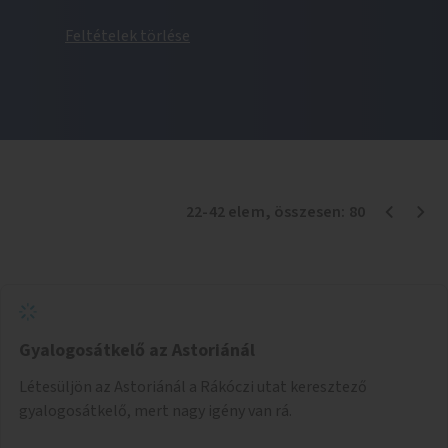
Feltételek törlése
22
-
42
elem
, összesen:
80
Gyalogosátkelő az Astoriánál
Létesüljön az Astoriánál a Rákóczi utat keresztező
gyalogosátkelő, mert nagy igény van rá.