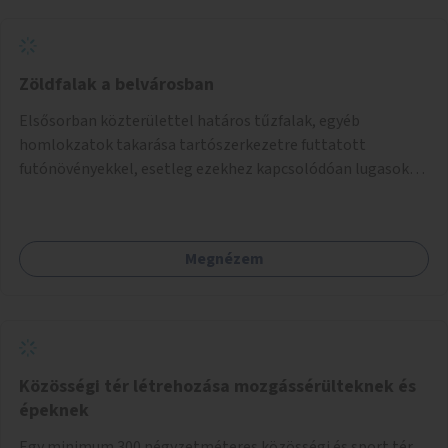
Zöldfalak a belvárosban
Elsősorban közterülettel határos tűzfalak, egyéb
homlokzatok takarása tartószerkezetre futtatott
futónövényekkel, esetleg ezekhez kapcsolódóan lugasok
kialakítása. Ezzel olyan belvárosi helyszíneken növelhető a
zöldfelületek mennyisége, ahol helyhiány miatt másra
nincs lehetőség.
Megnézem
Közösségi tér létrehozása mozgássérülteknek és
épeknek
Egy minimum 300 négyzetméteres közösségi és sport tér