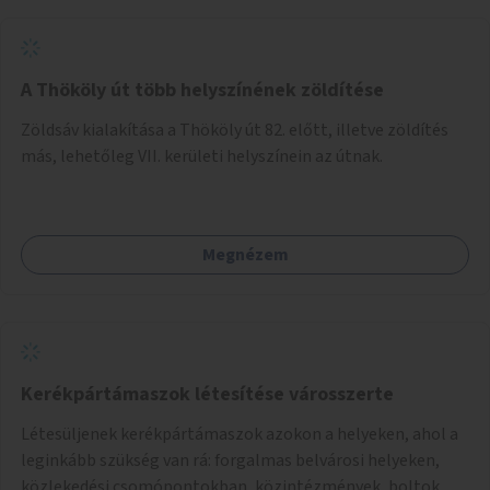
A Thököly út több helyszínének zöldítése
Zöldsáv kialakítása a Thököly út 82. előtt, illetve zöldítés
más, lehetőleg VII. kerületi helyszínein az útnak.
Megnézem
Kerékpártámaszok létesítése városszerte
Létesüljenek kerékpártámaszok azokon a helyeken, ahol a
leginkább szükség van rá: forgalmas belvárosi helyeken,
közlekedési csomópontokban, közintézmények, boltok