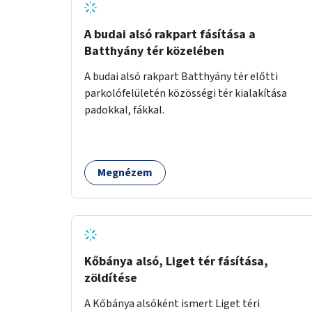
A budai alsó rakpart fásítása a
Batthyány tér közelében
A budai alsó rakpart Batthyány tér előtti
parkolófelületén közösségi tér kialakítása
padokkal, fákkal.
Megnézem
Kőbánya alsó, Liget tér fásítása,
zöldítése
A Kőbánya alsóként ismert Liget téri