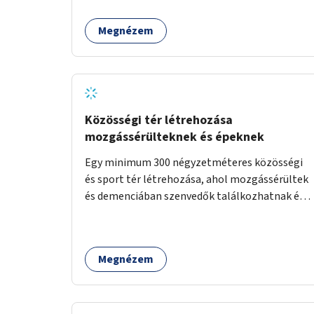
Megnézem
Közösségi tér létrehozása
mozgássérülteknek és épeknek
Egy minimum 300 négyzetméteres közösségi
és sport tér létrehozása, ahol mozgássérültek
és demenciában szenvedők találkozhatnak és
sportolhatnak együtt épekkel. Elsősorban egy
pétanque pálya létrehozása lenne célszerű,
amit a legtöbb mozgásában korlátozott
Megnézem
ember is tud játszani, fontos, hogy a téren
legyenek formájukban, hangulatukban
elkülönülő pontok, mezítlábas ösvények, az
egész legyen zöld és üdítő hangulatú.