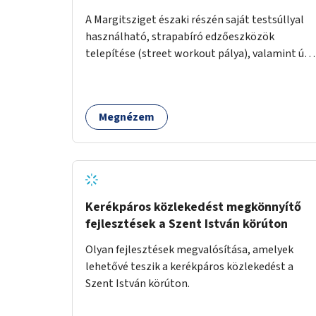
A Margitsziget északi részén saját testsúllyal
használható, strapabíró edzőeszközök
telepítése (street workout pálya), valamint új
kültéri pingpongasztalok kihelyezése. A
meglévő fitneszterület jelenleg alig felszerelt,
így kihasználatlan. A pingpongasztalok
Megnézem
telepítésével egy népszerű, ingyenes
sportolási lehetőség válna elérhetővé a sziget
északi felén, ahol jelenleg egyetlen asztal sem
található.
Kerékpáros közlekedést megkönnyítő
fejlesztések a Szent István körúton
Olyan fejlesztések megvalósítása, amelyek
lehetővé teszik a kerékpáros közlekedést a
Szent István körúton.