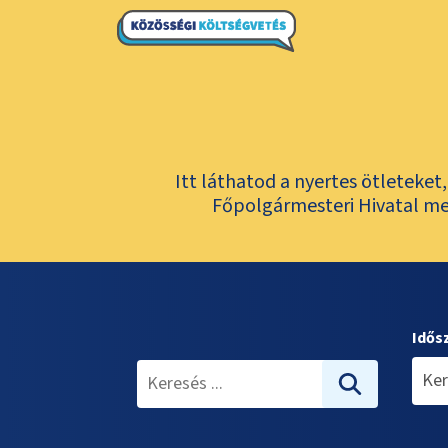
Itt láthatod a nyertes ötleteke
Főpolgármesteri Hivatal meg
Idős