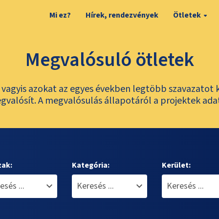
Mi ez?
Hírek, rendezvények
Ötletek
Megvalósuló ötletek
t, vagyis azokat az egyes években legtöbb szavazatot 
valósít. A megvalósulás állapotáról a projektek ada
zak:
Kategória:
Kerület: