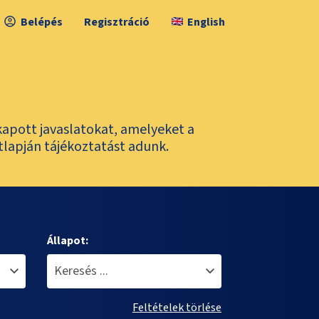
Belépés
Regisztráció
English
kapott javaslatokat, amelyeket a
tlapján tájékoztatást adunk.
Állapot:
Feltételek törlése