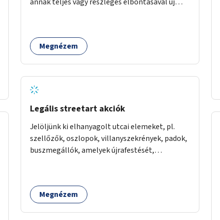
annak teljes vagy részleges elbontásával új
zöldfelületeket hozhatnánk létre. Ilyenek
például az Etele út 19. és Mérnök utca 32.
közötti, vagy a Fraknó utca 22/b és a Bártfai
Megnézem
utca közötti aszfaltos területek.
Legális streetart akciók
Jelöljünk ki elhanyagolt utcai elemeket, pl.
szellőzők, oszlopok, villanyszekrények, padok,
buszmegállók, amelyek újrafestését,
dekorálását civilekre bíznánk. Támogassuk a
közösségi alapon való megújulást a szükséges
eszközökkel.
Megnézem