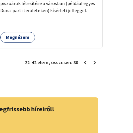
piszoárok létesítése a városban (például egyes
Duna-parti területeken) kísérleti jelleggel.
Megnézem
22
-
42
elem
, összesen:
80
egfrissebb híreiről!