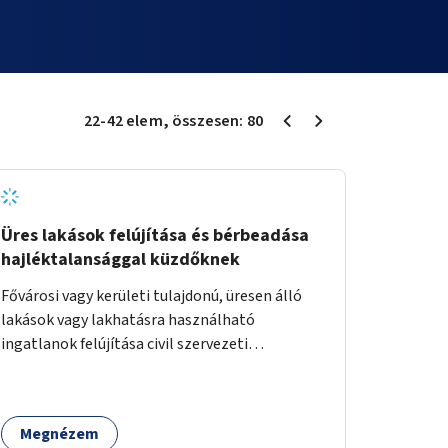
22
-
42
elem
, összesen:
80
Üres lakások felújítása és bérbeadása
hajléktalansággal küzdőknek
Fővárosi vagy kerületi tulajdonú, üresen álló
lakások vagy lakhatásra használható
ingatlanok felújítása civil szervezeti
segítséggel és az érintettek önkéntes
munkájával, majd a kialakított lakások,
lakóegységek bérbeadása rászorulók számára.
Megnézem