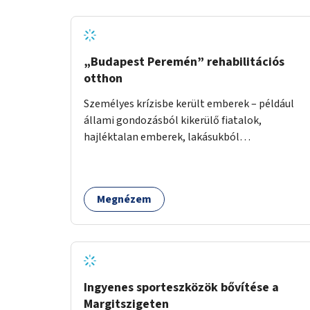
„Budapest Peremén” rehabilitációs
otthon
Személyes krízisbe került emberek – például
állami gondozásból kikerülő fiatalok,
hajléktalan emberek, lakásukból
kilakoltatottak, szenvedélybetegségükből
kijönni szándékozók – számára rehabilitációs
otthon megteremtése Budapest valamely
Megnézem
peremkerületén, civil/szakmai szervezeti
háttérrel. A program a közvetlen segítségen,
biztonságnyújtáson kívül gazdálkodásba is
bevonja az ott lévő személyeket, és egyben a
környezettudatos és fenntartható élettel
kapcsolatos szemléletformálást is céljának
Ingyenes sporteszközök bővítése a
tekinti.
Margitszigeten