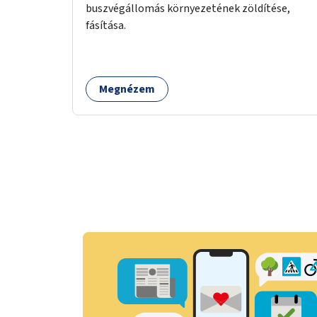
buszvégállomás környezetének zöldítése,
fásítása.
Megnézem