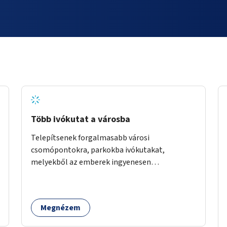
Több ivókutat a városba
Telepítsenek forgalmasabb városi
csomópontokra, parkokba ivókutakat,
melyekből az emberek ingyenesen
fogyaszthatnak ivóvizet. A keretösszegből
nagyjából 25 ivókút telepítése lehetséges.
Megnézem