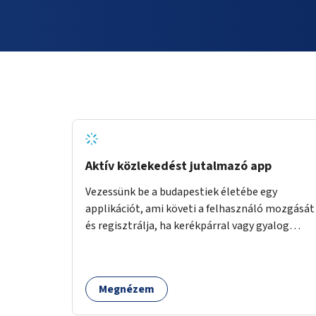
Aktív közlekedést jutalmazó app
Vezessünk be a budapestiek életébe egy
applikációt, ami követi a felhasználó mozgását
és regisztrálja, ha kerékpárral vagy gyalog
közlekedik. Az aktív közlekedési formákat
virtuálisan jutalmazza, amit az együttműködő
üzleti partnereknél kedvezményekre,
Megnézem
ajándékokra válthat a felhasználó.