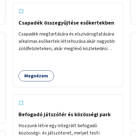
Csapadék összegyűjtése esőkertekben
Csapadék megtartására és elszivárogtatására
alkalmas esőkertek létrehozása akár nagyobb
zöldfelületeken, akár meglévő közlekedési
területek helyén.
Megnézem
Befogadó játszótér és közösségi park
Hozzunk létre egy integrált befogadó
közösségi- és játszóteret, melyet testi