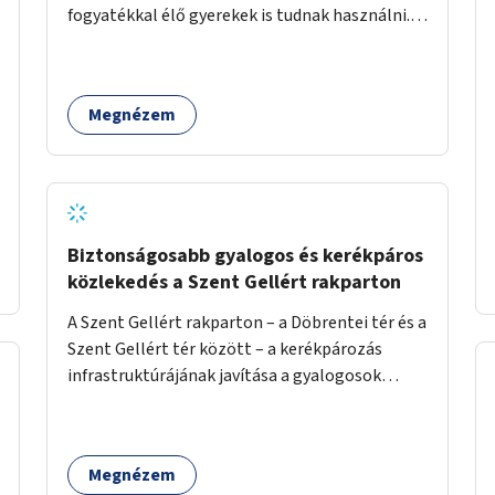
fogyatékkal élő gyerekek is tudnak használni.
Ennek helyszínéül a XVIII. kerület Turul-park
területe lenne megfelelő, mely mind
elérhetőségét, mind infrastrukturális
Megnézem
adottságait tekintve alkalmas egy új játszótér
kialakítására.
Biztonságosabb gyalogos és kerékpáros
közlekedés a Szent Gellért rakparton
A Szent Gellért rakparton – a Döbrentei tér és a
Szent Gellért tér között – a kerékpározás
infrastruktúrájának javítása a gyalogosok
érdekében is.
Megnézem