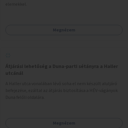
elemekkel.
Megnézem
Átjárási lehetőség a Duna-parti sétányra a Haller
utcánál
A Haller utca vonalában lévő soha el nem készült aluljáró
befejezése, ezáltal az átjárás biztosítása a HÉV-vágányok
Duna felőli oldalára.
Megnézem