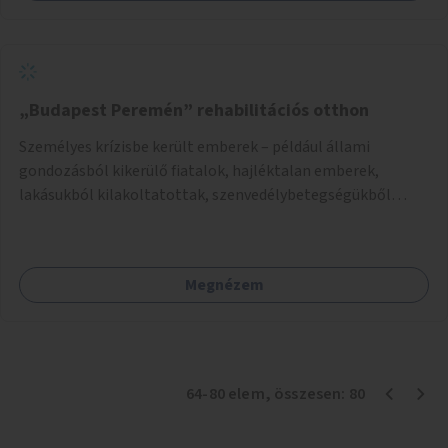
„Budapest Peremén” rehabilitációs otthon
Személyes krízisbe került emberek – például állami
gondozásból kikerülő fiatalok, hajléktalan emberek,
lakásukból kilakoltatottak, szenvedélybetegségükből
kijönni szándékozók – számára rehabilitációs otthon
megteremtése Budapest valamely peremkerületén,
civil/szakmai szervezeti háttérrel. A program a közvetlen
Megnézem
segítségen, biztonságnyújtáson kívül gazdálkodásba is
bevonja az ott lévő személyeket, és egyben a
környezettudatos és fenntartható élettel kapcsolatos
szemléletformálást is céljának tekinti.
64
-
80
elem
, összesen:
80