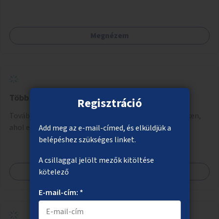
formákat virtuálisan jutalmazza, amit az együttműködő
üzleti partnereknél kedvezményekre, ajándékokra válthat a
felhasználó.
Megnézem
Több nyilvános vécé Budapest közterületein
Regisztráció
További két nyilvános vécé létesítése olyan helyszíneken,
ahol erre kiemelkedő igény mutatkozik.
Add meg az e-mail-címed, és elküldjük a
belépéshez szükséges linket.
A csillaggal jelölt mezők kitöltése
Megnézem
kötelező
E-mail-cím: *