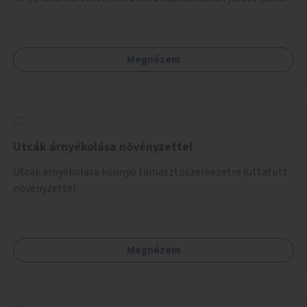
terület élőhelykezelését, a tájidegen, invazív fajok
ritkítását, visszaszorítását.
Megnézem
Utcák árnyékolása növényzettel
Utcák árnyékolása könnyű támasztószerkezetre futtatott
növényzettel.
Megnézem