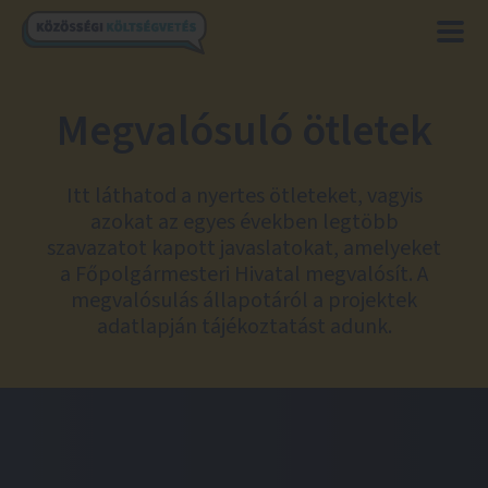
Megvalósuló ötletek
Itt láthatod a nyertes ötleteket, vagyis
azokat az egyes években legtöbb
szavazatot kapott javaslatokat, amelyeket
a Főpolgármesteri Hivatal megvalósít. A
megvalósulás állapotáról a projektek
adatlapján tájékoztatást adunk.