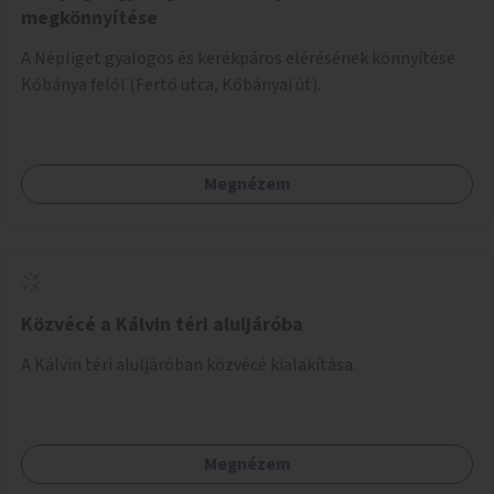
megkönnyítése
A Népliget gyalogos és kerékpáros elérésének könnyítése
Kőbánya felől (Fertő utca, Kőbányai út).
Megnézem
Közvécé a Kálvin téri aluljáróba
A Kálvin téri aluljáróban közvécé kialakítása.
Megnézem