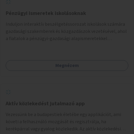
Pénzügyi ismeretek iskolásoknak
Induljon interaktív beszélgetéssorozat iskolások számára
gazdasági szakemberek és közgazdászok vezetésével, ahol
a fiatalok a pénzügyi-gazdasági alapismeretekkel
kapcsolatban tájékozódhatnak. A program többalkalmas
lenne, heti rendszerességgel tartanák iskolai csoportok
számára, önkormányzati intézményben vagy külső
Megnézem
helyszínen iskolai együttműködéssel. A szervezést az
Önkormányzat koordinálná, a tematikát a szakemberek
alakítanák ki, külön figyelmet fordítva a hátrányos helyzetű
gyerekek bevonására is. A program pilot jelleggel indulna,
több korosztály számára.
Aktív közlekedést jutalmazó app
Vezessünk be a budapestiek életébe egy applikációt, ami
követi a felhasználó mozgását és regisztrálja, ha
kerékpárral vagy gyalog közlekedik. Az aktív közlekedési