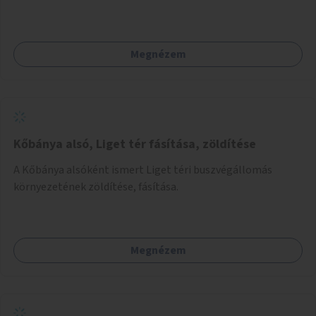
Megnézem
Kőbánya alsó, Liget tér fásítása, zöldítése
A Kőbánya alsóként ismert Liget téri buszvégállomás
környezetének zöldítése, fásítása.
Megnézem