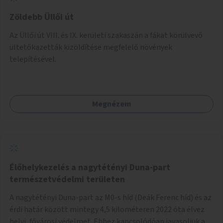
Zöldebb Üllői út
Az Üllői út VIII. és IX. kerületi szakaszán a fákat körülvevő
ültetőkazetták kizöldítése megfelelő növények
telepítésével.
Megnézem
Élőhelykezelés a nagytétényi Duna-part
természetvédelmi területen
A nagytétényi Duna-part az M0-s híd (Deák Ferenc híd) és az
érdi határ között mintegy 4,5 kilométeren 2022 óta élvez
helyi, fővárosi védelmet. Ehhez kapcsolódóan javasoljuk a