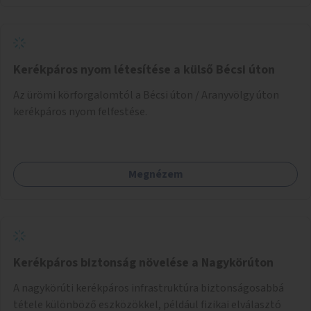
Kerékpáros nyom létesítése a külső Bécsi úton
Az ürömi körforgalomtól a Bécsi úton / Aranyvölgy úton
kerékpáros nyom felfestése.
Megnézem
Kerékpáros biztonság növelése a Nagykörúton
A nagykörúti kerékpáros infrastruktúra biztonságosabbá
tétele különböző eszközökkel, például fizikai elválasztó