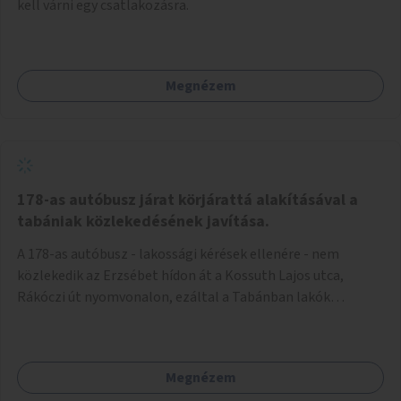
kell várni egy csatlakozásra.
Megnézem
178-as autóbusz járat körjárattá alakításával a
tabániak közlekedésének javítása.
A 178-as autóbusz - lakossági kérések ellenére - nem
közlekedik az Erzsébet hídon át a Kossuth Lajos utca,
Rákóczi út nyomvonalon, ezáltal a Tabánban lakók
belvárosba jutásának minősége jelentősen romlott a
változtatás óta! Nem tudnak továbbá a Tabániak közvetlen
járattal feljutni a Naphegyre, ahol iskola és óvoda is van a
Megnézem
körzetben élők számára. Megoldás lenne, ha a 178-as