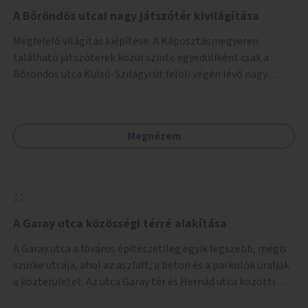
A Bőröndös utcai nagy játszótér kivilágítása
Megfelelő világítás kiépítése. A Káposztásmegyeren
található játszóterek közül szinte egyedüliként csak a
Bőröndös utca Külső-Szilágyi út felöli végén lévő nagy
játszótér nem rendelkezik közvilágítással, ami miatt a őszi
és téli hónapokban nem lehet ide járni a gyerekekkel.
Megnézem
A Garay utca közösségi térré alakítása
A Garay utca a főváros építészetileg egyik legszebb, mégis
szürke utcája, ahol az aszfalt, a beton és a parkolók uralják
a közterületet. Az utca Garay tér és Hernád utca közötti
szakasza tökéletes tere lehetne egy zöld és közösségbarát