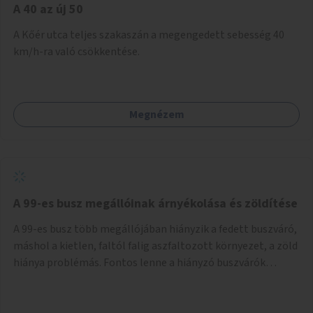
A 40 az új 50
A Kőér utca teljes szakaszán a megengedett sebesség 40
km/h-ra való csökkentése.
Megnézem
A 99-es busz megállóinak árnyékolása és zöldítése
A 99-es busz több megállójában hiányzik a fedett buszváró,
máshol a kietlen, faltól falig aszfaltozott környezet, a zöld
hiánya problémás. Fontos lenne a hiányzó buszvárók
pótlása és az árnyékolás megoldása. Mindezt a zöldítéssel
is össze lehetne kötni: ahol megoldható, ott az utasváróra
vagy akár önálló rácsozatra futtatott növényekkel