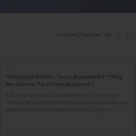
1
-
21
elem
, összesen:
720
"Kutyapiszi Kultúra: Tiszta Budapestért" ("Dog
Pee Culture: For a Clean Budapest")
A "Kutyapiszi Kultúra: Tiszta Budapestért" célja, hogy
felhívja a figyelmet a felelős kutyatartás új dimenziójára: a
kutyapiszi utcai tisztításának szokására. A projekt
keretében szeretnénk edukálni a kutyatulajdonosokat,
hogy séta közben, amikor kedvencük a járdára vizel, egy
palack vízzel öblítsék le azt, ezzel hozzájárulva a tiszta,