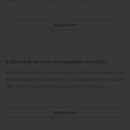
lenne szükség.
Megnézem
A Márton Áron téren körforgalom létesítése
Körforgalom létesítése a forgalom hatékonyabb elosztása
érdekében, amely csökkentheti a torlódásokat és az utazási
időt. A tér rendezése és korszerűsítése: új burkolat,
zöldfelületek, modern közösségi tér kialakítása, hogy a
hely valódi köztérré váljon, ahol az emberek szívesen
időznek.
Megnézem