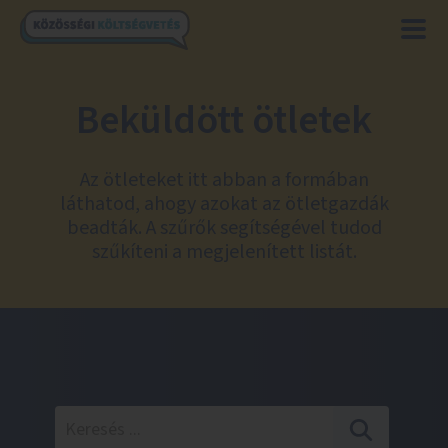
Beküldött ötletek
Az ötleteket itt abban a formában
láthatod, ahogy azokat az ötletgazdák
beadták. A szűrők segítségével tudod
szűkíteni a megjelenített listát.