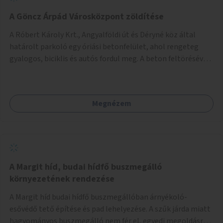
A Göncz Árpád Városközpont zöldítése
A Róbert Károly Krt., Angyalföldi út és Déryné köz által
határolt parkoló egy óriási betonfelület, ahol rengeteg
gyalogos, biciklis és autós fordul meg. A beton feltörésével,
virágágyások létesítésével, fák ültetésével a terület
kellemesebbé, élhetőbbá varázsolható. Az Angyalföldi út
menti járda és a parkoló közé kellene egy zöld sáv,
Megnézem
virágágyásokkal a meglévő fák alá, a lakóépület felőli két
autósáv közé fákat lehetne ültetni, illetve a parkoló és a
járda / bicikliút közé is jók lennének fák.
A Margit híd, budai hídfő buszmegálló
környezetének rendezése
A Margit híd budai hídfő buszmegállóban árnyékoló-
esővédő tető építése és pad lehelyezése. A szűk járda miatt
hagyományos buszmegálló nem fér el, egyedi megoldásra