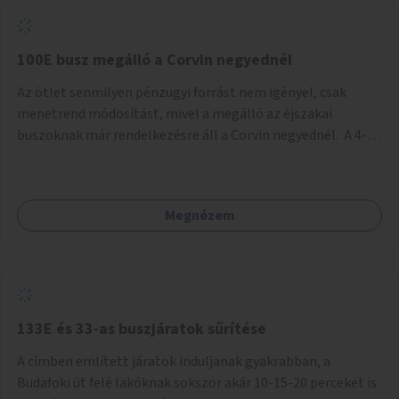
tud állni a megállóba. A környéken a tömegközlekedés
csúcsidőben már most is fullos, a Bosnyák téri beruházások
befejeztével hatványozódni fog az utazási igény.
100E busz megálló a Corvin negyednél
Az ötlet senmilyen pénzügyi forrást nem igényel, csak
menetrend módosítást, mivel a megálló az éjszakai
buszoknak már rendelkezésre áll a Corvin negyednél. A 4-es
és 6-os villamos vonalához közel élőknek a repülőtérre
kijutást, illetve onnan hazajutást nagyban megkönnyítené,
ha a 100E reptéri busz a Corvin negyed metrómegállónál is
Megnézem
megállna - főleg éjjel, amikor a metró nem jár, és a 200E
busz is sokkal ritkábban. Az utazási időt a belvárosban
100E-re fel-/leszállóknak ez az egyetlen plusz megálló
nem hosszabbítaná meg sokkal, a 4-6 vonalán lakóknak
viszont a Kálvin tér-Corvin negyed utat megspórolva 10-15
perccel rövidítheti az utazási idejét.
133E és 33-as buszjáratok sűrítése
A címben említett járatok induljanak gyakrabban, a
Budafoki út felé lakóknak sokszor akár 10-15-20 perceket is