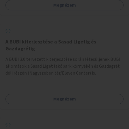
Megnézem
barátságosabbá és zöldebbé lehetne tenni a megállókat.
A BUBI kiterjesztése a Sasad Ligetig és
Gazdagrétig
A BUBI 3.0 tervezett kiterjesztése során létesüljenek BUBI
állomások a Sasad Liget lakópark környékén és Gazdagrét
déli részén (Nagyszeben tér/Eleven Center) is.
Megnézem