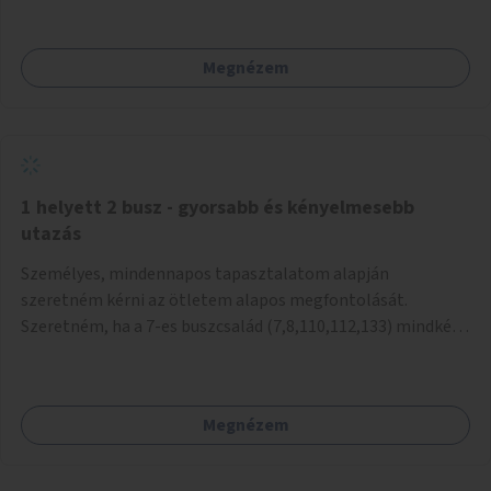
mivel nem üzletszerű a tevékenység.) Közösségi téren a
piacokkal nem konkurál.
Megnézem
1 helyett 2 busz - gyorsabb és kényelmesebb
utazás
Személyes, mindennapos tapasztalatom alapján
szeretném kérni az ötletem alapos megfontolását.
Szeretném, ha a 7-es buszcsalád (7,8,110,112,133) mindkét
irányban a Tisza István tér nevű megállóit aránylag kis
beavatkozással átalakítanák úgy, hogy egyszerre kettő
busz is be tudjon állni az öbölbe. Jelenleg biztonságosan
Megnézem
csak egy jármű tud beállni és kinyitni az ajtókat. A szorosan
mögötte haladó biztonsági okokból nem nyit ajtót, csak ha
az első már elhagyja a megállót és ő szabályosan be nem