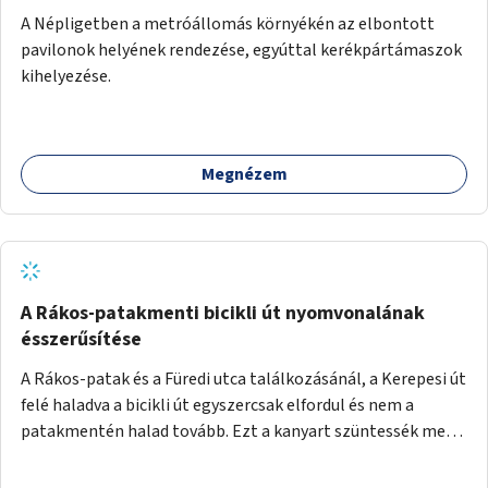
A Népligetben a metróállomás környékén az elbontott
pavilonok helyének rendezése, egyúttal kerékpártámaszok
kihelyezése.
Megnézem
A Rákos-patakmenti bicikli út nyomvonalának
ésszerűsítése
A Rákos-patak és a Füredi utca találkozásánál, a Kerepesi út
felé haladva a bicikli út egyszercsak elfordul és nem a
patakmentén halad tovább. Ezt a kanyart szüntessék meg
és a bicikli út a patakmentén haladjon tovább.