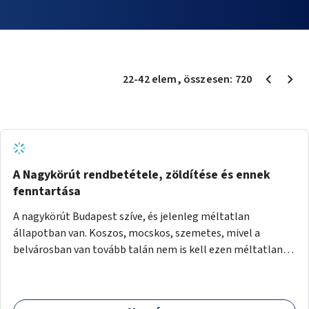
22
-
42
elem
, összesen:
720
A Nagykörút rendbetétele, zöldítése és ennek
fenntartása
A nagykörút Budapest szíve, és jelenleg méltatlan
állapotban van. Koszos, mocskos, szemetes, mivel a
belvárosban van tovább talán nem is kell ezen méltatlan,
igénytelen állapotot bemutatni. Ezen áldatlan helyzetet
szükséges felszámolni, a közterület állandó és rendszeres
tisztán tartásával, és nagy szükség lenne megfelelő