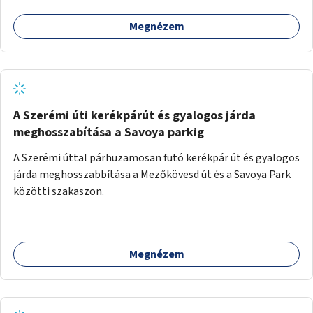
Megnézem
A Szerémi úti kerékpárút és gyalogos járda
meghosszabítása a Savoya parkig
A Szerémi úttal párhuzamosan futó kerékpár út és gyalogos
járda meghosszabbítása a Mezőkövesd út és a Savoya Park
közötti szakaszon.
Megnézem