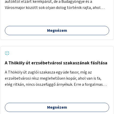
autóktól elzárt kerékpárút, de a Budagyöngye és a
Városmajor között sok olyan dolog történik rajta, ahol
nagyon kell figyelni (villamos keresztezi, 4 sávos autóúton
halad át, lámpa nélküli kereszteződések vannak rajta). Az
ötletem az, hogy ezt a szakaszt egy oktató jellegű,
Megnézem
bemutató kerékpárúttá varázsoljuk, ahol a gyerekek a valós
forgalomban megtehetik első útjaikat (szülői
felügyelettel). Ez egy nagyon forgalmas szakasz és nagyon
sok gyerekkel közlekedő szülőt látni nap, mint, nap, sok az
iskola, óvoda a környéken. Dupla kitáblázásokkal,
fényvisszaverős táblákkal, az aszfalt erősebb színre
A Thököly út erzsébetvárosi szakaszának fásítása
festésével és egyéb oktató táblákkal valósítanám meg az
A Thököly út zuglói szakasza egy üde fasor, míg az
ötletet.
erzsébetvárosi rész meglehetősen kopár, ahol van is fa,
elég ritkán, nincs összefüggő árnyékuk. Erre a forgalmas
erzsébetvárosi útszakaszra a meglévő fasor sűrítésére,
illetve ahol a közművek engedik, új fák ültetésére lenne
szükség.
Megnézem