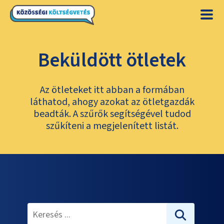
Beküldött ötletek
Az ötleteket itt abban a formában
láthatod, ahogy azokat az ötletgazdák
beadták. A szűrők segítségével tudod
szűkíteni a megjelenített listát.