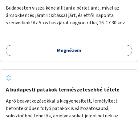
Budapesten vissza kéne állítani a bérlet árát, mivel az
árcsökkentés járatritkítással járt, és ettől naponta
szenvedünk! Az 5-ös buszjárat nagyon ritka, 16-17.30 között
annyira zsúfolt MINDEN NAP, hogy leszállni, felszállni
nehéz, egy szardíniásdoboz, mindenki szenved. 17 megállót
kell utaznunk, gyerekkel együtt minden nap. Sokkal többet
Megnézem
érnénk vele, ha növelnék a bérlet árát és gyakorítanák a
járatokat. 9500 vagy 8950 Ft teljesen mindegy egy család
költségvetésében, a közlekedésben viszont sokkal jobban
megéreznénk.
A budapesti patakok természetesebbé tétele
Apró beavatkozásokkal a kiegyenesített, lemélyített
betonteknőben folyó patakok is változatosabbá,
sokszínűbbé tehetők, amelyek sokat jelenthetnek az
élővilág, az azon keresztül nekünk, emberek számára is. Bár
mindenféle árvízvédelmi szabályozás, "költséghatékony"
karbantartás a legegyenesebb, legszabályosabbbnak tűnő