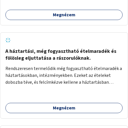
Megnézem
A háztartási, még fogyasztható ételmaradék és
fölösleg eljuttatása a rászorulóknak.
Rendszeresen termelődik még fogyasztható ételmaradék a
háztartásokban, intézményekben. Ezeket az ételeket
dobozba téve, és felcímkézve kellene a háztartásban
élőknek, vagy konyhai dolgozónak betenni egy erre a célra
készített szekrénybe. A címkén az étel neve szerepelne, és a
kihelyezés pontos ideje. (A szekrények belső elrendezését,
Megnézem
rekeszeit, beosztását nem tudom, hogy itt kell-e leírni.)
Önkormányzati tulajdonban lévő köztéren kell elhelyezni.
Tehát ha pl marad valamilyen ételből, vagy túl sokat