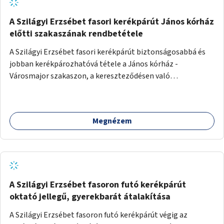
A Szilágyi Erzsébet fasori kerékpárút János kórház
előtti szakaszának rendbetétele
A Szilágyi Erzsébet fasori kerékpárút biztonságosabbá és
jobban kerékpározhatóvá tétele a János kórház -
Városmajor szakaszon, a kereszteződésen való
átvezetésnél kb a Majorkáig, az útpálya javításával, a
kerékpárút egyértelműbb felfestésével, a gyalogos
forgalomtól való jobb elkülönítésével, esetleg ésszerűbb
Megnézem
útvonal kijelölésével.
A Szilágyi Erzsébet fasoron futó kerékpárút
oktató jellegű, gyerekbarát átalakítása
A Szilágyi Erzsébet fasoron futó kerékpárút végig az