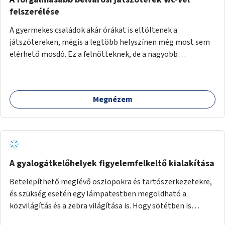
felszerélése
A gyermekes családok akár órákat is eltöltenek a
játszótereken, mégis a legtöbb helyszínen még most sem
elérhető mosdó. Ez a felnőtteknek, de a nagyobb
gyerekeknek is kellemetlen, a mobil wc is megoldás lenne,
vagy olyan, ami fizetős, de fogadjon el bankkártyàt is!
Megnézem
A gyalogátkelőhelyek figyelemfelkeltő kialakítása
Betelepíthető meglévő oszlopokra és tartószerkezetekre,
és szükség esetén egy lámpatestben megoldható a
közvilágítás és a zebra világítása is. Hogy sötétben is
látható legyen zebrák.