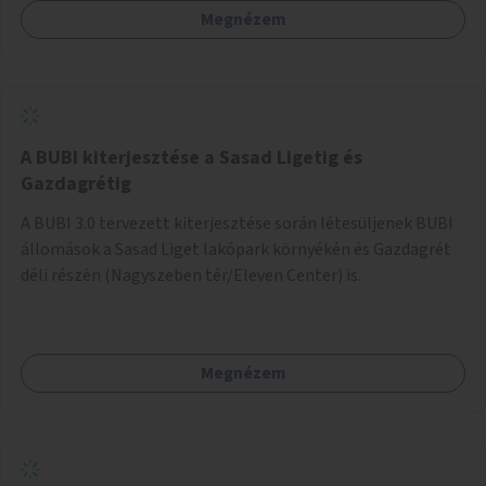
Megnézem
barátságosabbá és zöldebbé lehetne tenni a megállókat.
A BUBI kiterjesztése a Sasad Ligetig és
Gazdagrétig
A BUBI 3.0 tervezett kiterjesztése során létesüljenek BUBI
állomások a Sasad Liget lakópark környékén és Gazdagrét
déli részén (Nagyszeben tér/Eleven Center) is.
Megnézem