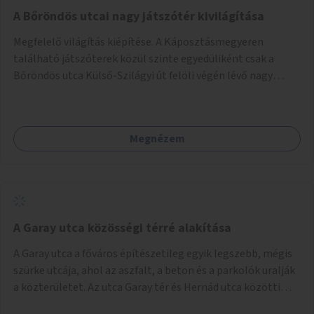
A Bőröndös utcai nagy játszótér kivilágítása
Megfelelő világítás kiépítése. A Káposztásmegyeren
található játszóterek közül szinte egyedüliként csak a
Bőröndös utca Külső-Szilágyi út felöli végén lévő nagy
játszótér nem rendelkezik közvilágítással, ami miatt a őszi
és téli hónapokban nem lehet ide járni a gyerekekkel.
Megnézem
A Garay utca közösségi térré alakítása
A Garay utca a főváros építészetileg egyik legszebb, mégis
szürke utcája, ahol az aszfalt, a beton és a parkolók uralják
a közterületet. Az utca Garay tér és Hernád utca közötti
szakasza tökéletes tere lehetne egy zöld és közösségbarát