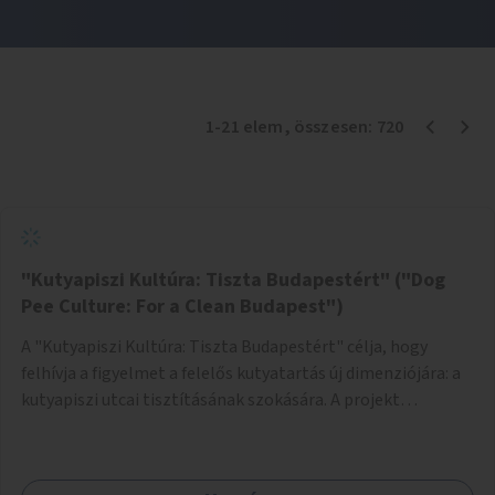
1
-
21
elem
, összesen:
720
"Kutyapiszi Kultúra: Tiszta Budapestért" ("Dog
Pee Culture: For a Clean Budapest")
A "Kutyapiszi Kultúra: Tiszta Budapestért" célja, hogy
felhívja a figyelmet a felelős kutyatartás új dimenziójára: a
kutyapiszi utcai tisztításának szokására. A projekt
keretében szeretnénk edukálni a kutyatulajdonosokat,
hogy séta közben, amikor kedvencük a járdára vizel, egy
palack vízzel öblítsék le azt, ezzel hozzájárulva a tiszta,