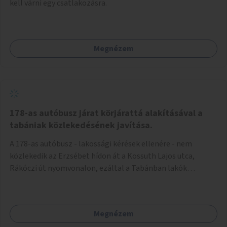
kell várni egy csatlakozásra.
Megnézem
178-as autóbusz járat körjárattá alakításával a
tabániak közlekedésének javítása.
A 178-as autóbusz - lakossági kérések ellenére - nem
közlekedik az Erzsébet hídon át a Kossuth Lajos utca,
Rákóczi út nyomvonalon, ezáltal a Tabánban lakók
belvárosba jutásának minősége jelentősen romlott a
változtatás óta! Nem tudnak továbbá a Tabániak közvetlen
járattal feljutni a Naphegyre, ahol iskola és óvoda is van a
Megnézem
körzetben élők számára. Megoldás lenne, ha a 178-as