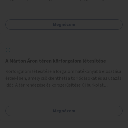
lenne szükség.
Megnézem
A Márton Áron téren körforgalom létesítése
Körforgalom létesítése a forgalom hatékonyabb elosztása
érdekében, amely csökkentheti a torlódásokat és az utazási
időt. A tér rendezése és korszerűsítése: új burkolat,
zöldfelületek, modern közösségi tér kialakítása, hogy a
hely valódi köztérré váljon, ahol az emberek szívesen
időznek.
Megnézem