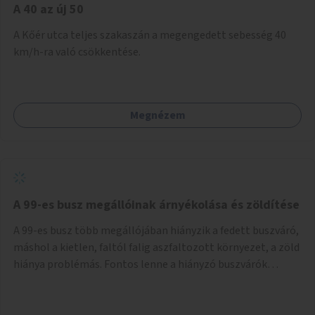
A 40 az új 50
A Kőér utca teljes szakaszán a megengedett sebesség 40
km/h-ra való csökkentése.
Megnézem
A 99-es busz megállóinak árnyékolása és zöldítése
A 99-es busz több megállójában hiányzik a fedett buszváró,
máshol a kietlen, faltól falig aszfaltozott környezet, a zöld
hiánya problémás. Fontos lenne a hiányzó buszvárók
pótlása és az árnyékolás megoldása. Mindezt a zöldítéssel
is össze lehetne kötni: ahol megoldható, ott az utasváróra
vagy akár önálló rácsozatra futtatott növényekkel