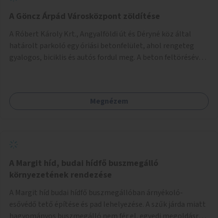
A Göncz Árpád Városközpont zöldítése
A Róbert Károly Krt., Angyalföldi út és Déryné köz által
határolt parkoló egy óriási betonfelület, ahol rengeteg
gyalogos, biciklis és autós fordul meg. A beton feltörésével,
virágágyások létesítésével, fák ültetésével a terület
kellemesebbé, élhetőbbá varázsolható. Az Angyalföldi út
menti járda és a parkoló közé kellene egy zöld sáv,
Megnézem
virágágyásokkal a meglévő fák alá, a lakóépület felőli két
autósáv közé fákat lehetne ültetni, illetve a parkoló és a
járda / bicikliút közé is jók lennének fák.
A Margit híd, budai hídfő buszmegálló
környezetének rendezése
A Margit híd budai hídfő buszmegállóban árnyékoló-
esővédő tető építése és pad lehelyezése. A szűk járda miatt
hagyományos buszmegálló nem fér el, egyedi megoldásra