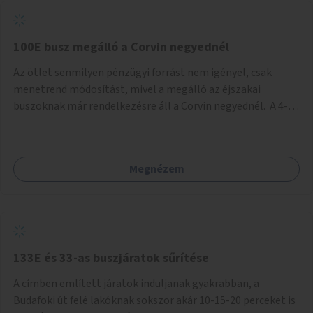
tud állni a megállóba. A környéken a tömegközlekedés
csúcsidőben már most is fullos, a Bosnyák téri beruházások
befejeztével hatványozódni fog az utazási igény.
100E busz megálló a Corvin negyednél
Az ötlet senmilyen pénzügyi forrást nem igényel, csak
menetrend módosítást, mivel a megálló az éjszakai
buszoknak már rendelkezésre áll a Corvin negyednél. A 4-es
és 6-os villamos vonalához közel élőknek a repülőtérre
kijutást, illetve onnan hazajutást nagyban megkönnyítené,
ha a 100E reptéri busz a Corvin negyed metrómegállónál is
Megnézem
megállna - főleg éjjel, amikor a metró nem jár, és a 200E
busz is sokkal ritkábban. Az utazási időt a belvárosban
100E-re fel-/leszállóknak ez az egyetlen plusz megálló
nem hosszabbítaná meg sokkal, a 4-6 vonalán lakóknak
viszont a Kálvin tér-Corvin negyed utat megspórolva 10-15
perccel rövidítheti az utazási idejét.
133E és 33-as buszjáratok sűrítése
A címben említett járatok induljanak gyakrabban, a
Budafoki út felé lakóknak sokszor akár 10-15-20 perceket is