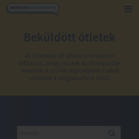
Beküldött ötletek
Az ötleteket itt abban a formában
láthatod, ahogy azokat az ötletgazdák
beadták. A szűrők segítségével tudod
szűkíteni a megjelenített listát.