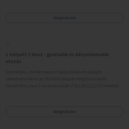
mivel nem üzletszerű a tevékenység.) Közösségi téren a
piacokkal nem konkurál.
Megnézem
1 helyett 2 busz - gyorsabb és kényelmesebb
utazás
Személyes, mindennapos tapasztalatom alapján
szeretném kérni az ötletem alapos megfontolását.
Szeretném, ha a 7-es buszcsalád (7,8,110,112,133) mindkét
irányban a Tisza István tér nevű megállóit aránylag kis
beavatkozással átalakítanák úgy, hogy egyszerre kettő
busz is be tudjon állni az öbölbe. Jelenleg biztonságosan
Megnézem
csak egy jármű tud beállni és kinyitni az ajtókat. A szorosan
mögötte haladó biztonsági okokból nem nyit ajtót, csak ha
az első már elhagyja a megállót és ő szabályosan be nem