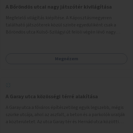
A Bőröndös utcai nagy játszótér kivilágítása
Megfelelő világítás kiépítése. A Káposztásmegyeren
található játszóterek közül szinte egyedüliként csak a
Bőröndös utca Külső-Szilágyi út felöli végén lévő nagy
játszótér nem rendelkezik közvilágítással, ami miatt a őszi
és téli hónapokban nem lehet ide járni a gyerekekkel.
Megnézem
A Garay utca közösségi térré alakítása
A Garay utca a főváros építészetileg egyik legszebb, mégis
szürke utcája, ahol az aszfalt, a beton és a parkolók uralják
a közterületet. Az utca Garay tér és Hernád utca közötti
szakasza tökéletes tere lehetne egy zöld és közösségbarát