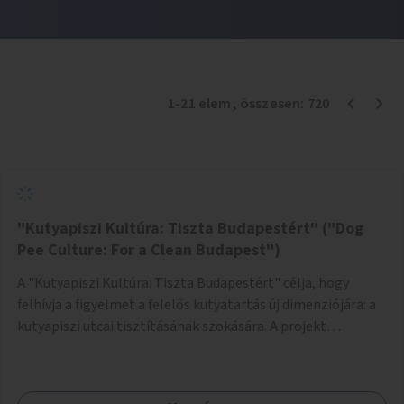
1
-
21
elem
, összesen:
720
"Kutyapiszi Kultúra: Tiszta Budapestért" ("Dog
Pee Culture: For a Clean Budapest")
A "Kutyapiszi Kultúra: Tiszta Budapestért" célja, hogy
felhívja a figyelmet a felelős kutyatartás új dimenziójára: a
kutyapiszi utcai tisztításának szokására. A projekt
keretében szeretnénk edukálni a kutyatulajdonosokat,
hogy séta közben, amikor kedvencük a járdára vizel, egy
palack vízzel öblítsék le azt, ezzel hozzájárulva a tiszta,