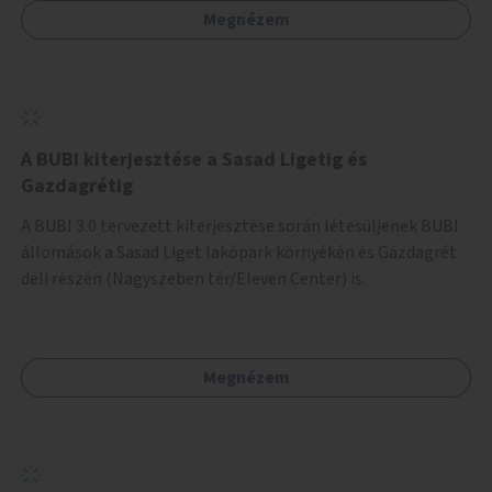
Megnézem
barátságosabbá és zöldebbé lehetne tenni a megállókat.
A BUBI kiterjesztése a Sasad Ligetig és
Gazdagrétig
A BUBI 3.0 tervezett kiterjesztése során létesüljenek BUBI
állomások a Sasad Liget lakópark környékén és Gazdagrét
déli részén (Nagyszeben tér/Eleven Center) is.
Megnézem