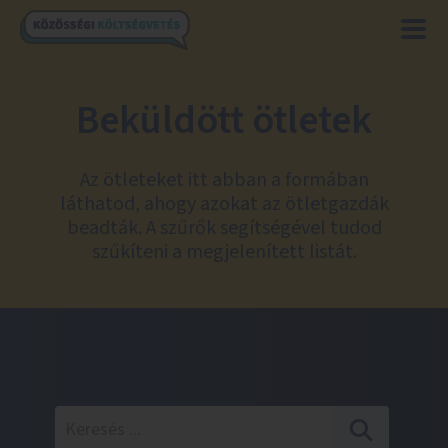
Beküldött ötletek
Az ötleteket itt abban a formában
láthatod, ahogy azokat az ötletgazdák
beadták. A szűrők segítségével tudod
szűkíteni a megjelenített listát.