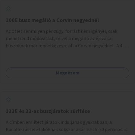
tud állni a megállóba. A környéken a tömegközlekedés
csúcsidőben már most is fullos, a Bosnyák téri beruházások
befejeztével hatványozódni fog az utazási igény.
100E busz megálló a Corvin negyednél
Az ötlet senmilyen pénzügyi forrást nem igényel, csak
menetrend módosítást, mivel a megálló az éjszakai
buszoknak már rendelkezésre áll a Corvin negyednél. A 4-es
és 6-os villamos vonalához közel élőknek a repülőtérre
kijutást, illetve onnan hazajutást nagyban megkönnyítené,
ha a 100E reptéri busz a Corvin negyed metrómegállónál is
Megnézem
megállna - főleg éjjel, amikor a metró nem jár, és a 200E
busz is sokkal ritkábban. Az utazási időt a belvárosban
100E-re fel-/leszállóknak ez az egyetlen plusz megálló
nem hosszabbítaná meg sokkal, a 4-6 vonalán lakóknak
viszont a Kálvin tér-Corvin negyed utat megspórolva 10-15
perccel rövidítheti az utazási idejét.
133E és 33-as buszjáratok sűrítése
A címben említett járatok induljanak gyakrabban, a
Budafoki út felé lakóknak sokszor akár 10-15-20 perceket is