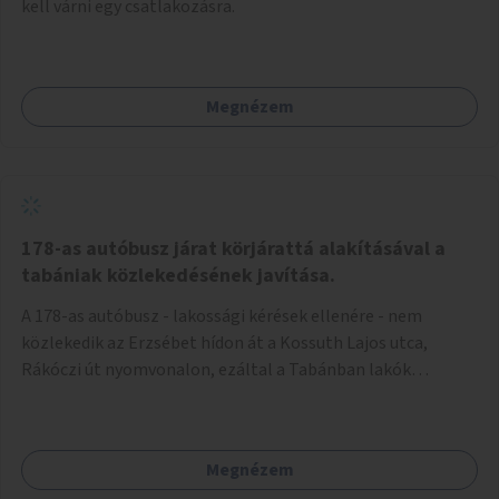
kell várni egy csatlakozásra.
Megnézem
178-as autóbusz járat körjárattá alakításával a
tabániak közlekedésének javítása.
A 178-as autóbusz - lakossági kérések ellenére - nem
közlekedik az Erzsébet hídon át a Kossuth Lajos utca,
Rákóczi út nyomvonalon, ezáltal a Tabánban lakók
belvárosba jutásának minősége jelentősen romlott a
változtatás óta! Nem tudnak továbbá a Tabániak közvetlen
járattal feljutni a Naphegyre, ahol iskola és óvoda is van a
Megnézem
körzetben élők számára. Megoldás lenne, ha a 178-as