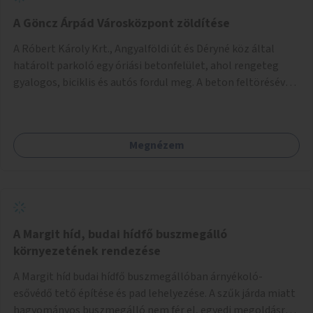
A Göncz Árpád Városközpont zöldítése
A Róbert Károly Krt., Angyalföldi út és Déryné köz által
határolt parkoló egy óriási betonfelület, ahol rengeteg
gyalogos, biciklis és autós fordul meg. A beton feltörésével,
virágágyások létesítésével, fák ültetésével a terület
kellemesebbé, élhetőbbá varázsolható. Az Angyalföldi út
menti járda és a parkoló közé kellene egy zöld sáv,
Megnézem
virágágyásokkal a meglévő fák alá, a lakóépület felőli két
autósáv közé fákat lehetne ültetni, illetve a parkoló és a
járda / bicikliút közé is jók lennének fák.
A Margit híd, budai hídfő buszmegálló
környezetének rendezése
A Margit híd budai hídfő buszmegállóban árnyékoló-
esővédő tető építése és pad lehelyezése. A szűk járda miatt
hagyományos buszmegálló nem fér el, egyedi megoldásra