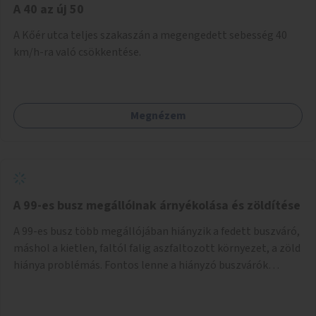
A 40 az új 50
A Kőér utca teljes szakaszán a megengedett sebesség 40
km/h-ra való csökkentése.
Megnézem
A 99-es busz megállóinak árnyékolása és zöldítése
A 99-es busz több megállójában hiányzik a fedett buszváró,
máshol a kietlen, faltól falig aszfaltozott környezet, a zöld
hiánya problémás. Fontos lenne a hiányzó buszvárók
pótlása és az árnyékolás megoldása. Mindezt a zöldítéssel
is össze lehetne kötni: ahol megoldható, ott az utasváróra
vagy akár önálló rácsozatra futtatott növényekkel