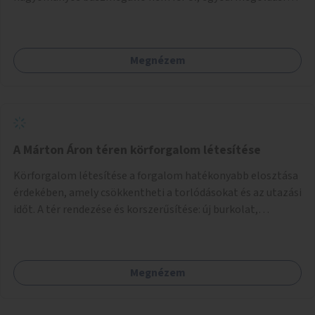
lenne szükség.
Megnézem
A Márton Áron téren körforgalom létesítése
Körforgalom létesítése a forgalom hatékonyabb elosztása
érdekében, amely csökkentheti a torlódásokat és az utazási
időt. A tér rendezése és korszerűsítése: új burkolat,
zöldfelületek, modern közösségi tér kialakítása, hogy a
hely valódi köztérré váljon, ahol az emberek szívesen
időznek.
Megnézem