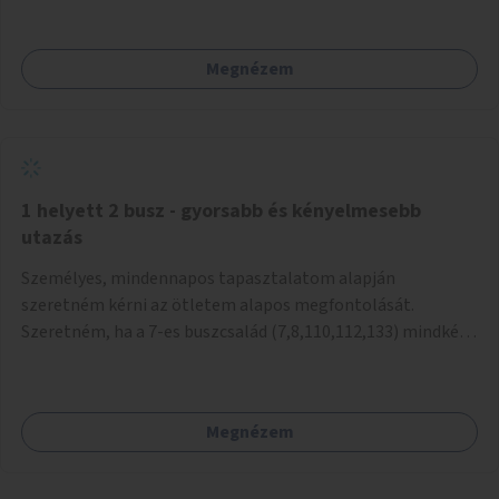
mivel nem üzletszerű a tevékenység.) Közösségi téren a
piacokkal nem konkurál.
Megnézem
1 helyett 2 busz - gyorsabb és kényelmesebb
utazás
Személyes, mindennapos tapasztalatom alapján
szeretném kérni az ötletem alapos megfontolását.
Szeretném, ha a 7-es buszcsalád (7,8,110,112,133) mindkét
irányban a Tisza István tér nevű megállóit aránylag kis
beavatkozással átalakítanák úgy, hogy egyszerre kettő
busz is be tudjon állni az öbölbe. Jelenleg biztonságosan
Megnézem
csak egy jármű tud beállni és kinyitni az ajtókat. A szorosan
mögötte haladó biztonsági okokból nem nyit ajtót, csak ha
az első már elhagyja a megállót és ő szabályosan be nem