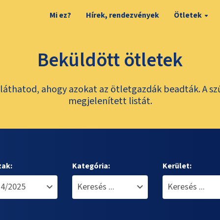
Mi ez?
Hírek, rendezvények
Ötletek
Beküldött ötletek
láthatod, ahogy azokat az ötletgazdák beadták. A sz
megjelenített listát.
zak:
Kategória:
Kerület: