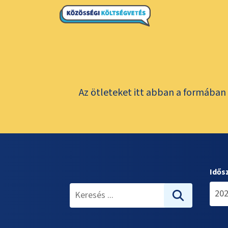
Az ötleteket itt abban a formában 
Idős