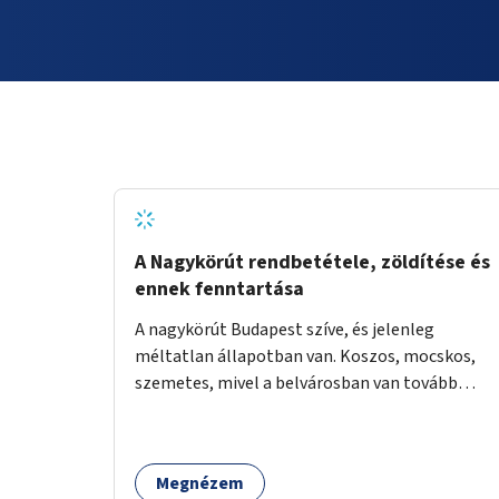
A Nagykörút rendbetétele, zöldítése és
ennek fenntartása
A nagykörút Budapest szíve, és jelenleg
méltatlan állapotban van. Koszos, mocskos,
szemetes, mivel a belvárosban van tovább
talán nem is kell ezen méltatlan, igénytelen
állapotot bemutatni. Ezen áldatlan helyzetet
szükséges felszámolni, a közterület állandó és
Megnézem
rendszeres tisztán tartásával, és nagy szükség