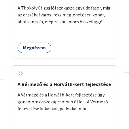
A Thököly út zuglói szakasza egy üde fasor, míg
az erzsébetvárosi rész meglehetősen kopár,
ahol van is fa, elég ritkán, nincs összefüggő
árnyékuk. Erre a forgalmas erzsébetvárosi
útszakaszra a meglévő fasor sűrítésére, illetve
ahol a közművek engedik, új fák ültetésére
Megnézem
lenne szükség.
A Vérmező és a Horváth-kert fejlesztése
A Vérmező és a Horváth-kert fejlesztése úgy
gondolom összekapcsolódó ötlet. A Vérmező
fejlesztése kukákkal, padokkal már
megkezdődött, ám abbamaradt, elfogyott a
pénz, és úgy látszik nincs projektje a dolognak.