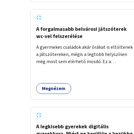
növelnék a bérlet árát és gyakorítanák a
járatokat. 9500 vagy 8950 Ft teljesen mindegy
egy család költségvetésében, a közlekedésben
viszont sokkal jobban megéreznénk.
A forgalmasabb belvárosi játszóterek
wc-vel felszerélése
A gyermekes családok akár órákat is eltöltenek
a játszótereken, mégis a legtöbb helyszínen
még most sem elérhető mosdó. Ez a
felnőtteknek, de a nagyobb gyerekeknek is
kellemetlen, a mobil wc is megoldás lenne,
vagy olyan, ami fizetős, de fogadjon el
Megnézem
bankkártyàt is!
A legkisebb gyerekek digitális
gyerekkora. Miért ne kerüljön a kezükbe