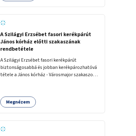
A Szilágyi Erzsébet fasori kerékpárút
János kórház előtti szakaszának
rendbetétele
A Szilágyi Erzsébet fasori kerékpárút
biztonságosabbá és jobban kerékpározhatóvá
tétele a János kórház - Városmajor szakaszon,
a kereszteződésen való átvezetésnél kb a
Majorkáig, az útpálya javításával, a kerékpárút
egyértelműbb felfestésével, a gyalogos
Megnézem
forgalomtól való jobb elkülönítésével, esetleg
ésszerűbb útvonal kijelölésével.