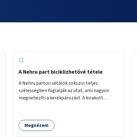
A Nehru part biciklizhetővé tétele
A Nehru parton sétálók sokszor teljes
szélességben foglalják az utat, ami nagyon
megnehezíti a kerékpározást. A kirakott
fotelek is csak a rajta ülőknek kényelmes,
mindenki másnak akadály, ezért el kellene őket
távolítani. A kikötőbakokat, ha megoldható, át
Megnézem
kellene helyezni a kerítés másik oldalára,
közvetlenül a partfal tetejére. Egyértelműen