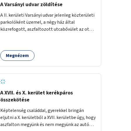
A Varsányi udvar zöldítése
A II. kerületi Varsányi udvar jelenleg közterületi
parkolóként üzemel, a négy ház által
közrefogott, aszfaltozott utcabővület az ott
parkoló 12 autót szolgálja ki. Ehelyett
szeretnénk, hogy itt egy olyan, két részből álló
magasított zöldfelület jöjjön létre, amely a
Megnézem
Varsányi Irén utca bővületeként és a megújult
Széna térrel való összekapcsolásaként a helyi
lakosok és az átmenő gyalogos forgalom
számára is lehetőséget nyújtson rekreációs
célokra. A Varsányi Irén utca és a Varsányi udvar
jelenleg két különálló közterületként
A XVII. és X. kerület kerékpáros
viselkedik, elválasztja őket a biciklisáv és a
összekötése
mellette lévő járda, az ötlet a két közterület
Képtelenség családdal, gyerekkel bringán
összekapcsolását szorgalmazza. A
eljutni a X. kerületből a XVII. kerületbe úgy, hogy
látványterveken is szereplő padok, teraszok,
aszfalton megyünk és nem megyünk az autók
zöldfelületek és biciklitárolók mindenki