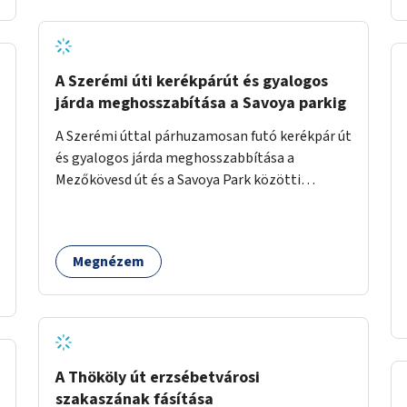
jelölt, és burkolati jellel elválasztott gyalog-
és kerékpárútra lenne itt szükség, ahogy a
Bálna mellett is. A jelenlegi állapot
tarthatatlan, ugyanis a trehányul kirakott
A Szerémi úti kerékpárút és gyalogos
táblákból az se derül ki, hogy szabad-e ott
járda meghosszabítása a Savoya parkig
kerékpározni.
A Szerémi úttal párhuzamosan futó kerékpár út
és gyalogos járda meghosszabbítása a
Mezőkövesd út és a Savoya Park közötti
szakaszon.
Megnézem
A Thököly út erzsébetvárosi
szakaszának fásítása