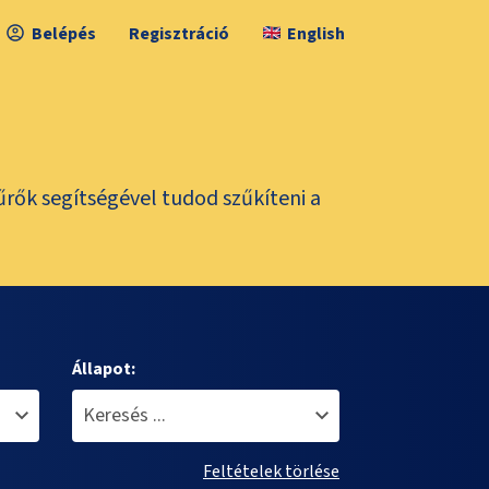
Belépés
Regisztráció
English
űrők segítségével tudod szűkíteni a
Állapot:
Feltételek törlése