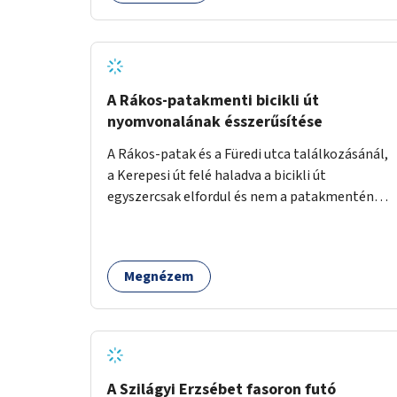
lenne megfelelő szállást nyújtani a
hajléktalanoknak (és nemcsak éjszakára).
Kritikus pontnak tartom az utcai telefonfülkék
helyzetét, melyet a szolgáltatóval
együttműködve szükséges lenne felszámolni,
A Rákos-patakmenti bicikli út
hiszen manapság ezeket már senki nem
nyomvonalának ésszerűsítése
használja. Bűzlenek, fertőzésveszélyesek, az
A Rákos-patak és a Füredi utca találkozásánál,
egész körút képét rontják. Helyükön érdemes
a Kerepesi út felé haladva a bicikli út
lenne megfontolni, hogy ott zöldítés, virágok
egyszercsak elfordul és nem a patakmentén
kihelyezése történjen, amit persze
halad tovább. Ezt a kanyart szüntessék meg és
rendszeresen ápolnak, karbantartanak.
a bicikli út a patakmentén haladjon tovább.
Megnézem
A Szilágyi Erzsébet fasoron futó