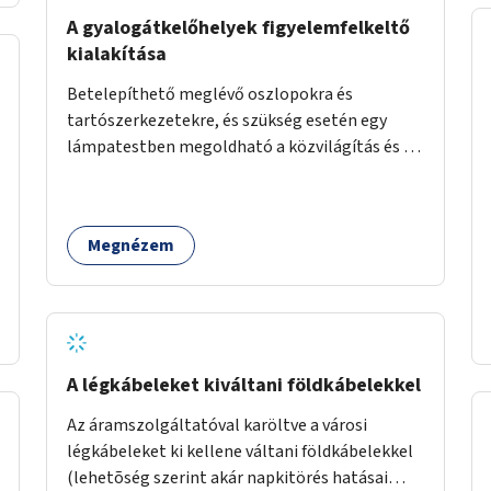
élőlényeknek kedvez. Apróbb
A gyalogátkelőhelyek figyelemfelkeltő
beavatkozásokkal, a szabályozások gondos
kialakítása
áttekintésével, ésszerű módosításával, azok
Betelepíthető meglévő oszlopokra és
betartása mellett változatosabbá tennénk a
tartószerkezetekre, és szükség esetén egy
budapesti patakok nagyvízi, ahol lehetőség van
lámpatestben megoldható a közvilágítás és a
rá, kisvízi medrét. A nagyvízi mederbe őshonos
zebra világítása is. Hogy sötétben is látható
fás és lágyszárú növényfajok
legyen zebrák.
visszatelepítésével változatossabbá tehetők a
rézsűk, mint élőhely. Emellett a kisvízi
Megnézem
mederben drága revitalizáció híján, apróbb
mesterséges és természetes beavatkozásokkal
érhető el, hogy változatosabb legyen a kisvízi
meder.
A légkábeleket kiváltani földkábelekkel
Az áramszolgáltatóval karöltve a városi
légkábeleket ki kellene váltani földkábelekkel
(lehetõség szerint akár napkitörés hatásai