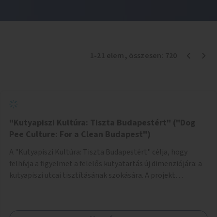
1
-
21
elem
, összesen:
720
"Kutyapiszi Kultúra: Tiszta Budapestért" ("Dog
Pee Culture: For a Clean Budapest")
A "Kutyapiszi Kultúra: Tiszta Budapestért" célja, hogy
felhívja a figyelmet a felelős kutyatartás új dimenziójára: a
kutyapiszi utcai tisztításának szokására. A projekt
keretében szeretnénk edukálni a kutyatulajdonosokat,
hogy séta közben, amikor kedvencük a járdára vizel, egy
palack vízzel öblítsék le azt, ezzel hozzájárulva a tiszta,