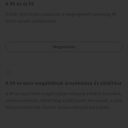
A 40 az új 50
A Kőér utca teljes szakaszán a megengedett sebesség 40
km/h-ra való csökkentése.
Megnézem
A 99-es busz megállóinak árnyékolása és zöldítése
A 99-es busz több megállójában hiányzik a fedett buszváró,
máshol a kietlen, faltól falig aszfaltozott környezet, a zöld
hiánya problémás. Fontos lenne a hiányzó buszvárók
pótlása és az árnyékolás megoldása. Mindezt a zöldítéssel
is össze lehetne kötni: ahol megoldható, ott az utasváróra
vagy akár önálló rácsozatra futtatott növényekkel