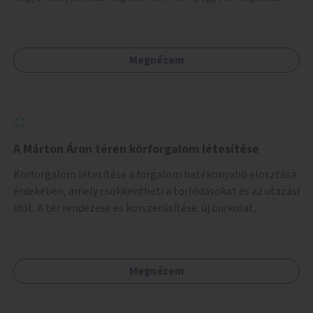
lenne szükség.
Megnézem
A Márton Áron téren körforgalom létesítése
Körforgalom létesítése a forgalom hatékonyabb elosztása
érdekében, amely csökkentheti a torlódásokat és az utazási
időt. A tér rendezése és korszerűsítése: új burkolat,
zöldfelületek, modern közösségi tér kialakítása, hogy a
hely valódi köztérré váljon, ahol az emberek szívesen
időznek.
Megnézem