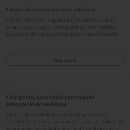
A Göncz Árpád Városközpont zöldítése
A Róbert Károly Krt., Angyalföldi út és Déryné köz által
határolt parkoló egy óriási betonfelület, ahol rengeteg
gyalogos, biciklis és autós fordul meg. A beton feltörésével,
virágágyások létesítésével, fák ültetésével a terület
kellemesebbé, élhetőbbá varázsolható. Az Angyalföldi út
menti járda és a parkoló közé kellene egy zöld sáv,
Megnézem
virágágyásokkal a meglévő fák alá, a lakóépület felőli két
autósáv közé fákat lehetne ültetni, illetve a parkoló és a
járda / bicikliút közé is jók lennének fák.
A Margit híd, budai hídfő buszmegálló
környezetének rendezése
A Margit híd budai hídfő buszmegállóban árnyékoló-
esővédő tető építése és pad lehelyezése. A szűk járda miatt
hagyományos buszmegálló nem fér el, egyedi megoldásra