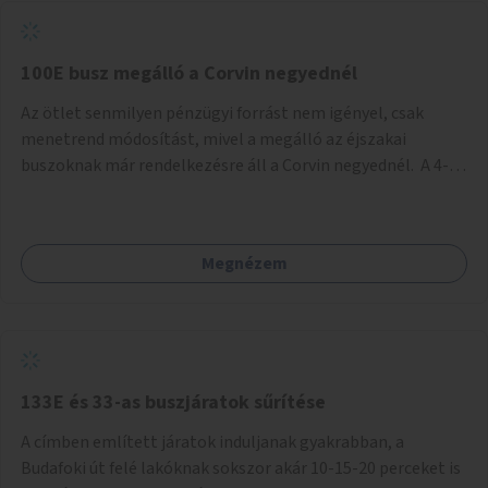
tud állni a megállóba. A környéken a tömegközlekedés
csúcsidőben már most is fullos, a Bosnyák téri beruházások
befejeztével hatványozódni fog az utazási igény.
100E busz megálló a Corvin negyednél
Az ötlet senmilyen pénzügyi forrást nem igényel, csak
menetrend módosítást, mivel a megálló az éjszakai
buszoknak már rendelkezésre áll a Corvin negyednél. A 4-es
és 6-os villamos vonalához közel élőknek a repülőtérre
kijutást, illetve onnan hazajutást nagyban megkönnyítené,
ha a 100E reptéri busz a Corvin negyed metrómegállónál is
Megnézem
megállna - főleg éjjel, amikor a metró nem jár, és a 200E
busz is sokkal ritkábban. Az utazási időt a belvárosban
100E-re fel-/leszállóknak ez az egyetlen plusz megálló
nem hosszabbítaná meg sokkal, a 4-6 vonalán lakóknak
viszont a Kálvin tér-Corvin negyed utat megspórolva 10-15
perccel rövidítheti az utazási idejét.
133E és 33-as buszjáratok sűrítése
A címben említett járatok induljanak gyakrabban, a
Budafoki út felé lakóknak sokszor akár 10-15-20 perceket is