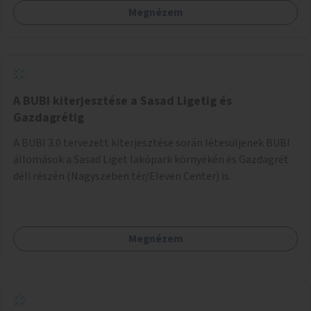
Megnézem
barátságosabbá és zöldebbé lehetne tenni a megállókat.
A BUBI kiterjesztése a Sasad Ligetig és
Gazdagrétig
A BUBI 3.0 tervezett kiterjesztése során létesüljenek BUBI
állomások a Sasad Liget lakópark környékén és Gazdagrét
déli részén (Nagyszeben tér/Eleven Center) is.
Megnézem