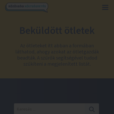
Beküldött ötletek
Az ötleteket itt abban a formában
láthatod, ahogy azokat az ötletgazdák
beadták. A szűrők segítségével tudod
szűkíteni a megjelenített listát.