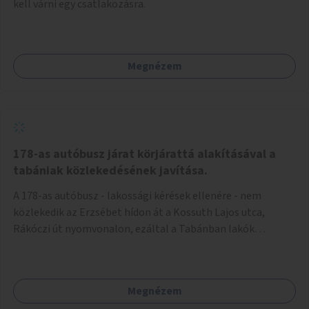
kell várni egy csatlakozásra.
Megnézem
178-as autóbusz járat körjárattá alakításával a
tabániak közlekedésének javítása.
A 178-as autóbusz - lakossági kérések ellenére - nem
közlekedik az Erzsébet hídon át a Kossuth Lajos utca,
Rákóczi út nyomvonalon, ezáltal a Tabánban lakók
belvárosba jutásának minősége jelentősen romlott a
változtatás óta! Nem tudnak továbbá a Tabániak közvetlen
járattal feljutni a Naphegyre, ahol iskola és óvoda is van a
Megnézem
körzetben élők számára. Megoldás lenne, ha a 178-as