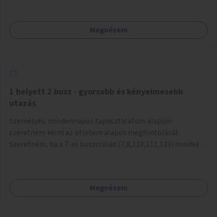
mivel nem üzletszerű a tevékenység.) Közösségi téren a
piacokkal nem konkurál.
Megnézem
1 helyett 2 busz - gyorsabb és kényelmesebb
utazás
Személyes, mindennapos tapasztalatom alapján
szeretném kérni az ötletem alapos megfontolását.
Szeretném, ha a 7-es buszcsalád (7,8,110,112,133) mindkét
irányban a Tisza István tér nevű megállóit aránylag kis
beavatkozással átalakítanák úgy, hogy egyszerre kettő
busz is be tudjon állni az öbölbe. Jelenleg biztonságosan
Megnézem
csak egy jármű tud beállni és kinyitni az ajtókat. A szorosan
mögötte haladó biztonsági okokból nem nyit ajtót, csak ha
az első már elhagyja a megállót és ő szabályosan be nem