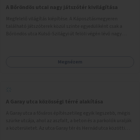
A Bőröndös utcai nagy játszótér kivilágítása
Megfelelő világítás kiépítése. A Káposztásmegyeren
található játszóterek közül szinte egyedüliként csak a
Bőröndös utca Külső-Szilágyi út felöli végén lévő nagy
játszótér nem rendelkezik közvilágítással, ami miatt a őszi
és téli hónapokban nem lehet ide járni a gyerekekkel.
Megnézem
A Garay utca közösségi térré alakítása
A Garay utca a főváros építészetileg egyik legszebb, mégis
szürke utcája, ahol az aszfalt, a beton és a parkolók uralják
a közterületet. Az utca Garay tér és Hernád utca közötti
szakasza tökéletes tere lehetne egy zöld és közösségbarát