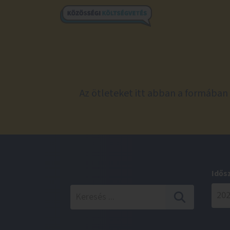
Az ötleteket itt abban a formában 
Idős