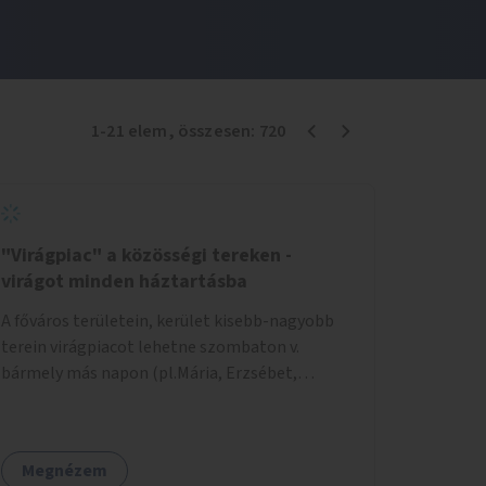
1
-
21
elem
, összesen:
720
"Virágpiac" a közösségi tereken -
virágot minden háztartásba
A főváros területein, kerület kisebb-nagyobb
terein virágpiacot lehetne szombaton v.
bármely más napon (pl.Mária, Erzsébet,
Katalin, Gergely, László, Péter) létrehozni,
üzemeltetni. Kerületek biztosítanák a
helyeket, 50-150nm vagy afeletti területet (ha
Megnézem
sokakat érdekelne). Névleges összeget fizetne