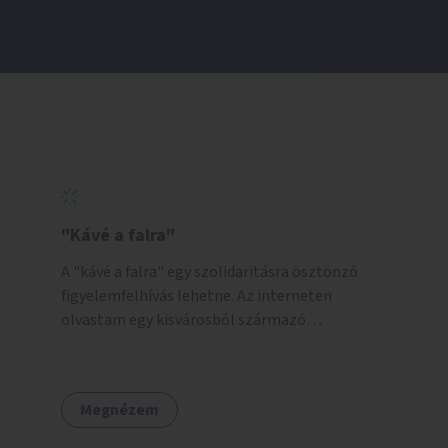
"Kávé a falra"
A "kávé a falra" egy szolidaritásra ösztönző
figyelemfelhívás lehetne. Az interneten
olvastam egy kisvárosból származó
történetről, ahol az emberek vehettek egy
extra kávét, amiről a cetlit feltették a kávézó
dolgozói a falra. Ha egy arra rászoruló betért, a
Megnézem
falról ingyenesen megkaphatta a már
kifizetett kávét. Jó lenne, ha sok kávézó vagy