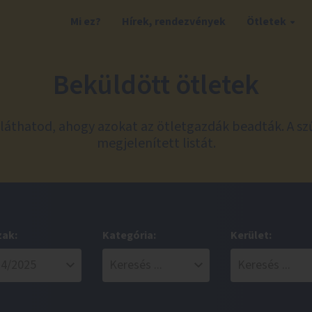
Mi ez?
Hírek, rendezvények
Ötletek
Beküldött ötletek
láthatod, ahogy azokat az ötletgazdák beadták. A sz
megjelenített listát.
zak:
Kategória:
Kerület: