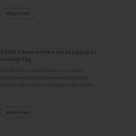
egy sivár zöldsáv választja el, ami kiválóan
található a közelben.
alkalmas lenne egy nagy biodiverzitású hosszú
Megnézem
kert kialakítására, több szintű növényzettel,
öntözőrendszerrel, esetleg valamilyen vizes
attrakcióval ami végfut mind az 500m-en.
A BUBI kiterjesztése a Sasad Ligetig és
Gazdagrétig
A BUBI 3.0 tervezett kiterjesztése során
létesüljenek BUBI állomások a Sasad Liget
lakópark környékén és Gazdagrét déli részén
(Nagyszeben tér/Eleven Center) is.
Megnézem