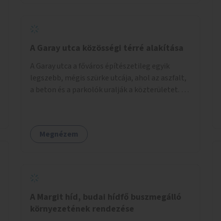
barátságosabbá és zöldebbé lehetne tenni a
megállókat.
A Garay utca közösségi térré alakítása
A Garay utca a főváros építészetileg egyik
legszebb, mégis szürke utcája, ahol az aszfalt,
a beton és a parkolók uralják a közterületet. Az
utca Garay tér és Hernád utca közötti szakasza
tökéletes tere lehetne egy zöld és
közösségbarát terület létrehozásának. A
Megnézem
szakaszon a parkolás átszervezésével
szabadföldi fák, ágyások létrehozására lenne
lehetőség, amelyek között pihenőszékek,
sakkasztal és egy lábbal tekerhető
mobiltöltőpont tennék kellemesebbé (és
hűvösebbé) a környéken lakók és az arra járók
A Margit híd, budai hídfő buszmegálló
mindennapjait.
környezetének rendezése