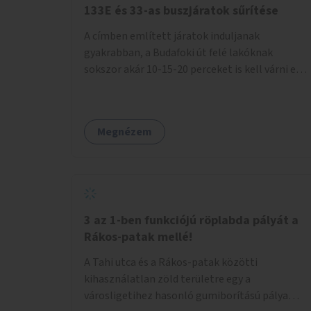
133E és 33-as buszjáratok sűrítése
A címben említett járatok induljanak
gyakrabban, a Budafoki út felé lakóknak
sokszor akár 10-15-20 perceket is kell várni egy
csatlakozásra.
Megnézem
3 az 1-ben funkciójú röplabda pályát a
Rákos-patak mellé!
A Tahi utca és a Rákos-patak közötti
kihasználatlan zöld területre egy a
városligetihez hasonló gumiborítású pálya