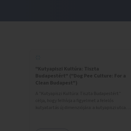
"Kutyapiszi Kultúra: Tiszta
Budapestért" ("Dog Pee Culture: For a
Clean Budapest")
A "Kutyapiszi Kultúra: Tiszta Budapestért"
célja, hogy felhívja a figyelmet a felelős
kutyatartás új dimenziójára: a kutyapiszi utcai
tisztításának szokására. A projekt keretében
szeretnénk edukálni a kutyatulajdonosokat,
hogy séta közben, amikor kedvencük a járdára