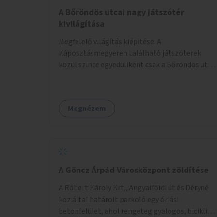
A Bőröndös utcai nagy játszótér
kivilágítása
Megfelelő világítás kiépítése. A
Káposztásmegyeren található játszóterek
közül szinte egyedüliként csak a Bőröndös utca
Külső-Szilágyi út felöli végén lévő nagy
játszótér nem rendelkezik közvilágítással, ami
miatt a őszi és téli hónapokban nem lehet ide
Megnézem
járni a gyerekekkel.
A Göncz Árpád Városközpont zöldítése
A Róbert Károly Krt., Angyalföldi út és Déryné
köz által határolt parkoló egy óriási
betonfelület, ahol rengeteg gyalogos, biciklis