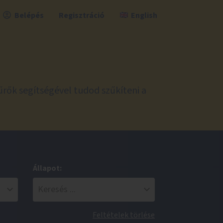
Belépés
Regisztráció
English
űrők segítségével tudod szűkíteni a
Állapot:
Feltételek törlése