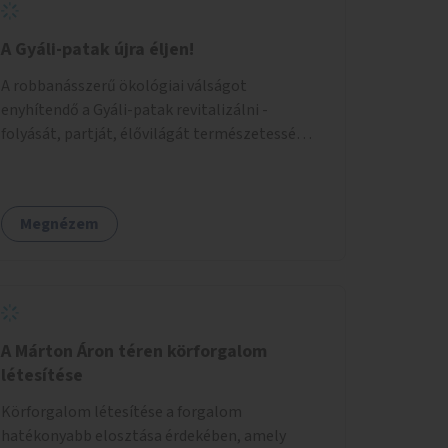
A Gyáli-patak újra éljen!
A robbanásszerű ökológiai válságot
enyhítendő a Gyáli-patak revitalizálni -
folyását, partját, élővilágát természetessé
visszaállítani - legalább Budapest határain
belül, illetve azon túl is infrastruktúrával nem
terhelt módon. Élő kapcsolatot létrehozni
Megnézem
Soroksár és a patak között, illetve a
településen kívül élőhely helyreállítást
végezni. Mindezt szigorúan ökológiai szakértők
vezetésével.
A Márton Áron téren körforgalom
létesítése
Körforgalom létesítése a forgalom
hatékonyabb elosztása érdekében, amely