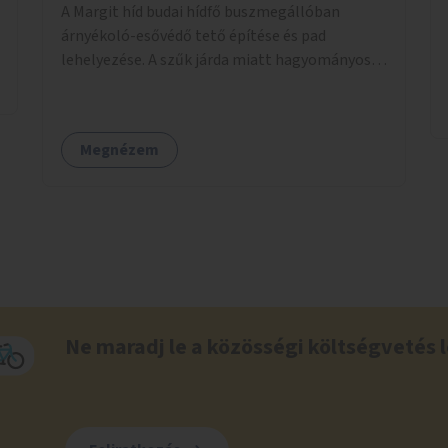
A Margit híd budai hídfő buszmegállóban
árnyékoló-esővédő tető építése és pad
lehelyezése. A szűk járda miatt hagyományos
buszmegálló nem fér el, egyedi megoldásra
lenne szükség.
Megnézem
Ne maradj le a közösségi költségvetés l