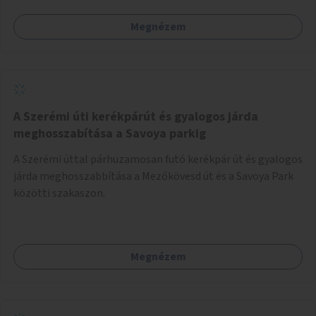
Megnézem
A Szerémi úti kerékpárút és gyalogos járda
meghosszabítása a Savoya parkig
A Szerémi úttal párhuzamosan futó kerékpár út és gyalogos
járda meghosszabbítása a Mezőkövesd út és a Savoya Park
közötti szakaszon.
Megnézem