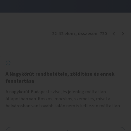
22
-
42
elem
, összesen:
720
A Nagykörút rendbetétele, zöldítése és ennek
fenntartása
A nagykörút Budapest szíve, és jelenleg méltatlan
állapotban van. Koszos, mocskos, szemetes, mivel a
belvárosban van tovább talán nem is kell ezen méltatlan,
igénytelen állapotot bemutatni. Ezen áldatlan helyzetet
szükséges felszámolni, a közterület állandó és rendszeres
tisztán tartásával, és nagy szükség lenne megfelelő