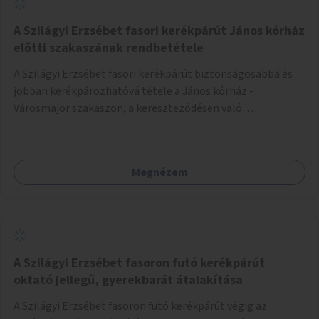
A Szilágyi Erzsébet fasori kerékpárút János kórház
előtti szakaszának rendbetétele
A Szilágyi Erzsébet fasori kerékpárút biztonságosabbá és
jobban kerékpározhatóvá tétele a János kórház -
Városmajor szakaszon, a kereszteződésen való
átvezetésnél kb a Majorkáig, az útpálya javításával, a
kerékpárút egyértelműbb felfestésével, a gyalogos
forgalomtól való jobb elkülönítésével, esetleg ésszerűbb
Megnézem
útvonal kijelölésével.
A Szilágyi Erzsébet fasoron futó kerékpárút
oktató jellegű, gyerekbarát átalakítása
A Szilágyi Erzsébet fasoron futó kerékpárút végig az