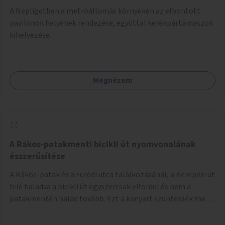
A Népligetben a metróállomás környékén az elbontott
pavilonok helyének rendezése, egyúttal kerékpártámaszok
kihelyezése.
Megnézem
A Rákos-patakmenti bicikli út nyomvonalának
ésszerűsítése
A Rákos-patak és a Füredi utca találkozásánál, a Kerepesi út
felé haladva a bicikli út egyszercsak elfordul és nem a
patakmentén halad tovább. Ezt a kanyart szüntessék meg
és a bicikli út a patakmentén haladjon tovább.