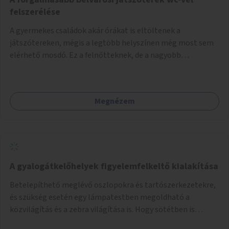
felszerélése
A gyermekes családok akár órákat is eltöltenek a
játszótereken, mégis a legtöbb helyszínen még most sem
elérhető mosdó. Ez a felnőtteknek, de a nagyobb
gyerekeknek is kellemetlen, a mobil wc is megoldás lenne,
vagy olyan, ami fizetős, de fogadjon el bankkártyàt is!
Megnézem
A gyalogátkelőhelyek figyelemfelkeltő kialakítása
Betelepíthető meglévő oszlopokra és tartószerkezetekre,
és szükség esetén egy lámpatestben megoldható a
közvilágítás és a zebra világítása is. Hogy sötétben is
látható legyen zebrák.