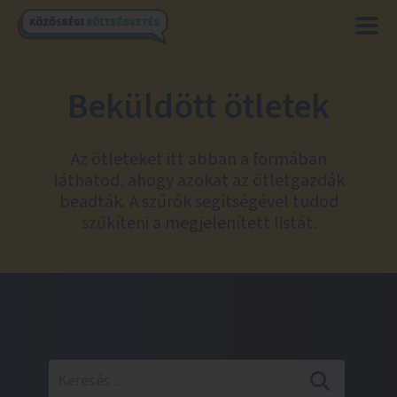
Beküldött ötletek
Az ötleteket itt abban a formában
láthatod, ahogy azokat az ötletgazdák
beadták. A szűrők segítségével tudod
szűkíteni a megjelenített listát.