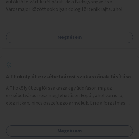
autóktól elzárt kerékpárút, de a Budagyöngye és a
Városmajor között sok olyan dolog történik rajta, ahol
nagyon kell figyelni (villamos keresztezi, 4 sávos autóúton
halad át, lámpa nélküli kereszteződések vannak rajta). Az
ötletem az, hogy ezt a szakaszt egy oktató jellegű,
Megnézem
bemutató kerékpárúttá varázsoljuk, ahol a gyerekek a valós
forgalomban megtehetik első útjaikat (szülői
felügyelettel). Ez egy nagyon forgalmas szakasz és nagyon
sok gyerekkel közlekedő szülőt látni nap, mint, nap, sok az
iskola, óvoda a környéken. Dupla kitáblázásokkal,
fényvisszaverős táblákkal, az aszfalt erősebb színre
A Thököly út erzsébetvárosi szakaszának fásítása
festésével és egyéb oktató táblákkal valósítanám meg az
A Thököly út zuglói szakasza egy üde fasor, míg az
ötletet.
erzsébetvárosi rész meglehetősen kopár, ahol van is fa,
elég ritkán, nincs összefüggő árnyékuk. Erre a forgalmas
erzsébetvárosi útszakaszra a meglévő fasor sűrítésére,
illetve ahol a közművek engedik, új fák ültetésére lenne
szükség.
Megnézem