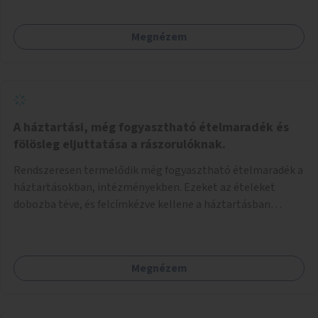
Megnézem
A háztartási, még fogyasztható ételmaradék és
fölösleg eljuttatása a rászorulóknak.
Rendszeresen termelődik még fogyasztható ételmaradék a
háztartásokban, intézményekben. Ezeket az ételeket
dobozba téve, és felcímkézve kellene a háztartásban
élőknek, vagy konyhai dolgozónak betenni egy erre a célra
készített szekrénybe. A címkén az étel neve szerepelne, és a
kihelyezés pontos ideje. (A szekrények belső elrendezését,
Megnézem
rekeszeit, beosztását nem tudom, hogy itt kell-e leírni.)
Önkormányzati tulajdonban lévő köztéren kell elhelyezni.
Tehát ha pl marad valamilyen ételből, vagy túl sokat