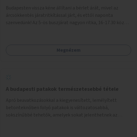
Budapesten vissza kéne állítani a bérlet árát, mivel az
árcsökkentés járatritkítással járt, és ettől naponta
szenvedünk! Az 5-ös buszjárat nagyon ritka, 16-17.30 között
annyira zsúfolt MINDEN NAP, hogy leszállni, felszállni
nehéz, egy szardíniásdoboz, mindenki szenved. 17 megállót
kell utaznunk, gyerekkel együtt minden nap. Sokkal többet
Megnézem
érnénk vele, ha növelnék a bérlet árát és gyakorítanák a
járatokat. 9500 vagy 8950 Ft teljesen mindegy egy család
költségvetésében, a közlekedésben viszont sokkal jobban
megéreznénk.
A budapesti patakok természetesebbé tétele
Apró beavatkozásokkal a kiegyenesített, lemélyített
betonteknőben folyó patakok is változatosabbá,
sokszínűbbé tehetők, amelyek sokat jelenthetnek az
élővilág, az azon keresztül nekünk, emberek számára is. Bár
mindenféle árvízvédelmi szabályozás, "költséghatékony"
karbantartás a legegyenesebb, legszabályosabbbnak tűnő