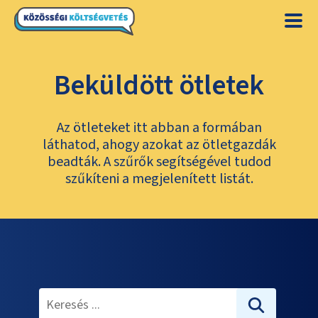
Beküldött ötletek
Az ötleteket itt abban a formában
láthatod, ahogy azokat az ötletgazdák
beadták. A szűrők segítségével tudod
szűkíteni a megjelenített listát.