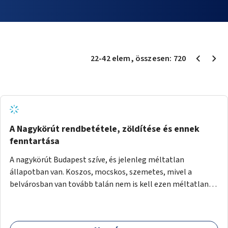
22
-
42
elem
, összesen:
720
A Nagykörút rendbetétele, zöldítése és ennek
fenntartása
A nagykörút Budapest szíve, és jelenleg méltatlan
állapotban van. Koszos, mocskos, szemetes, mivel a
belvárosban van tovább talán nem is kell ezen méltatlan,
igénytelen állapotot bemutatni. Ezen áldatlan helyzetet
szükséges felszámolni, a közterület állandó és rendszeres
tisztán tartásával, és nagy szükség lenne megfelelő