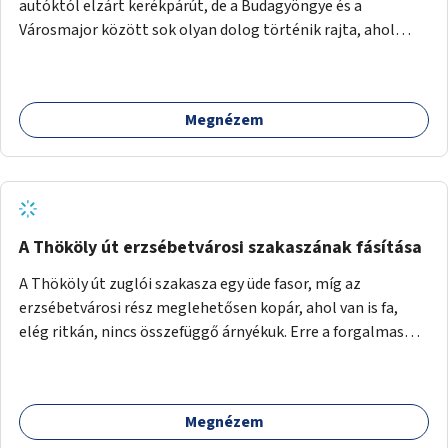
autóktól elzárt kerékpárút, de a Budagyöngye és a
Városmajor között sok olyan dolog történik rajta, ahol
nagyon kell figyelni (villamos keresztezi, 4 sávos autóúton
halad át, lámpa nélküli kereszteződések vannak rajta). Az
ötletem az, hogy ezt a szakaszt egy oktató jellegű,
Megnézem
bemutató kerékpárúttá varázsoljuk, ahol a gyerekek a valós
forgalomban megtehetik első útjaikat (szülői
felügyelettel). Ez egy nagyon forgalmas szakasz és nagyon
sok gyerekkel közlekedő szülőt látni nap, mint, nap, sok az
iskola, óvoda a környéken. Dupla kitáblázásokkal,
fényvisszaverős táblákkal, az aszfalt erősebb színre
A Thököly út erzsébetvárosi szakaszának fásítása
festésével és egyéb oktató táblákkal valósítanám meg az
A Thököly út zuglói szakasza egy üde fasor, míg az
ötletet.
erzsébetvárosi rész meglehetősen kopár, ahol van is fa,
elég ritkán, nincs összefüggő árnyékuk. Erre a forgalmas
erzsébetvárosi útszakaszra a meglévő fasor sűrítésére,
illetve ahol a közművek engedik, új fák ültetésére lenne
szükség.
Megnézem