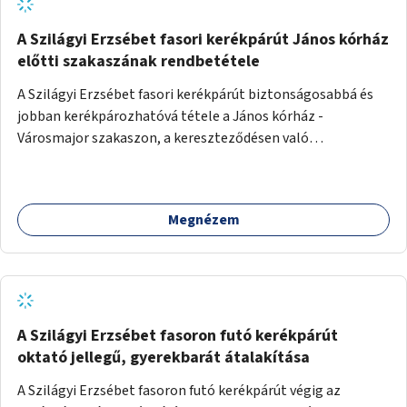
A Szilágyi Erzsébet fasori kerékpárút János kórház
előtti szakaszának rendbetétele
A Szilágyi Erzsébet fasori kerékpárút biztonságosabbá és
jobban kerékpározhatóvá tétele a János kórház -
Városmajor szakaszon, a kereszteződésen való
átvezetésnél kb a Majorkáig, az útpálya javításával, a
kerékpárút egyértelműbb felfestésével, a gyalogos
forgalomtól való jobb elkülönítésével, esetleg ésszerűbb
Megnézem
útvonal kijelölésével.
A Szilágyi Erzsébet fasoron futó kerékpárút
oktató jellegű, gyerekbarát átalakítása
A Szilágyi Erzsébet fasoron futó kerékpárút végig az