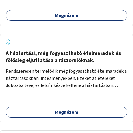
Megnézem
A háztartási, még fogyasztható ételmaradék és
fölösleg eljuttatása a rászorulóknak.
Rendszeresen termelődik még fogyasztható ételmaradék a
háztartásokban, intézményekben. Ezeket az ételeket
dobozba téve, és felcímkézve kellene a háztartásban
élőknek, vagy konyhai dolgozónak betenni egy erre a célra
készített szekrénybe. A címkén az étel neve szerepelne, és a
kihelyezés pontos ideje. (A szekrények belső elrendezését,
Megnézem
rekeszeit, beosztását nem tudom, hogy itt kell-e leírni.)
Önkormányzati tulajdonban lévő köztéren kell elhelyezni.
Tehát ha pl marad valamilyen ételből, vagy túl sokat