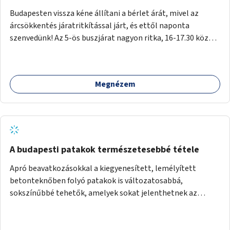
Budapesten vissza kéne állítani a bérlet árát, mivel az
árcsökkentés járatritkítással járt, és ettől naponta
szenvedünk! Az 5-ös buszjárat nagyon ritka, 16-17.30 között
annyira zsúfolt MINDEN NAP, hogy leszállni, felszállni
nehéz, egy szardíniásdoboz, mindenki szenved. 17 megállót
kell utaznunk, gyerekkel együtt minden nap. Sokkal többet
Megnézem
érnénk vele, ha növelnék a bérlet árát és gyakorítanák a
járatokat. 9500 vagy 8950 Ft teljesen mindegy egy család
költségvetésében, a közlekedésben viszont sokkal jobban
megéreznénk.
A budapesti patakok természetesebbé tétele
Apró beavatkozásokkal a kiegyenesített, lemélyített
betonteknőben folyó patakok is változatosabbá,
sokszínűbbé tehetők, amelyek sokat jelenthetnek az
élővilág, az azon keresztül nekünk, emberek számára is. Bár
mindenféle árvízvédelmi szabályozás, "költséghatékony"
karbantartás a legegyenesebb, legszabályosabbbnak tűnő