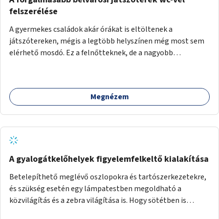
felszerélése
A gyermekes családok akár órákat is eltöltenek a
játszótereken, mégis a legtöbb helyszínen még most sem
elérhető mosdó. Ez a felnőtteknek, de a nagyobb
gyerekeknek is kellemetlen, a mobil wc is megoldás lenne,
vagy olyan, ami fizetős, de fogadjon el bankkártyàt is!
Megnézem
A gyalogátkelőhelyek figyelemfelkeltő kialakítása
Betelepíthető meglévő oszlopokra és tartószerkezetekre,
és szükség esetén egy lámpatestben megoldható a
közvilágítás és a zebra világítása is. Hogy sötétben is
látható legyen zebrák.