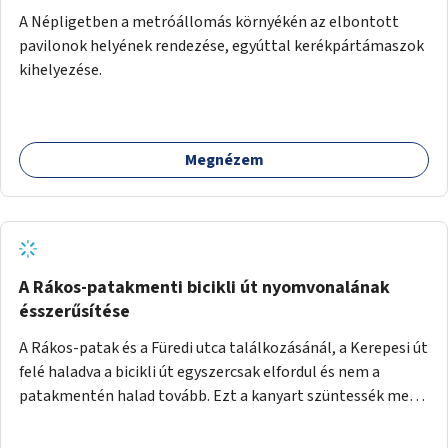
A Népligetben a metróállomás környékén az elbontott
pavilonok helyének rendezése, egyúttal kerékpártámaszok
kihelyezése.
Megnézem
A Rákos-patakmenti bicikli út nyomvonalának
ésszerűsítése
A Rákos-patak és a Füredi utca találkozásánál, a Kerepesi út
felé haladva a bicikli út egyszercsak elfordul és nem a
patakmentén halad tovább. Ezt a kanyart szüntessék meg
és a bicikli út a patakmentén haladjon tovább.