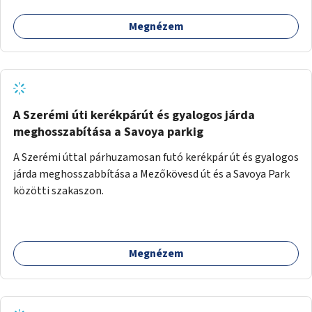
Megnézem
A Szerémi úti kerékpárút és gyalogos járda
meghosszabítása a Savoya parkig
A Szerémi úttal párhuzamosan futó kerékpár út és gyalogos
járda meghosszabbítása a Mezőkövesd út és a Savoya Park
közötti szakaszon.
Megnézem