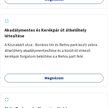
Akadálymentes és Kerékpár út átkelőhely
létesítése
A Közrakárt utca - Boráros tér és Nehru park közti zebra
átkelőhely akadálymentesítése és a körútról érkező
kerékpár forgalom bekötése a a Nehru part felé.
Megnézem