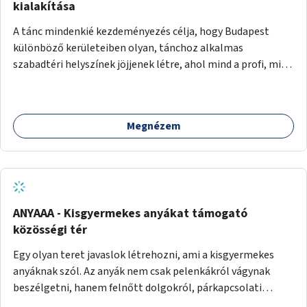
pedig tàmogatàsképpen adatna! A takarítàst kötelezően
kialakítása
fizethetné a hasznàlója, ez esetleg megoldàs lehet erre a
A tánc mindenkié kezdeményezés célja, hogy Budapest
problémàra!És ha nem rendezi, kitiltjàk a hasznàlók közül!
különböző kerületeiben olyan, tánchoz alkalmas
Remélem hasznosnak vélik majd ezt az ötletemet! Talàn
szabadtéri helyszínek jöjjenek létre, ahol mind a profi, mind
egy-két kapszulàt elfogadnék én is honoràriumképpen
az amatőr táncosok valamint a tánciskolák, táncklubok,
sajàt hasznàlatra nekem! Köszönetteljes szeretettel a làny
sőt, az egyszerű mozgásra vágyó lakosok is részt vehetnek
Budapestről
közösségi eseményeken. Ehhez olyan terek kialakítására
Megnézem
van szükség, ahol szabadtéri táncok szervezésére alkalmas,
csiszolt, sima burkolattal rendelkező platformok állnak
rendelkezésre. Az 5 darab táncteret, melynek nagysága
egyenként 70 négyzetméter. parkokban, közterületeken
javasoljuk kialakítani.
ANYAAA - Kisgyermekes anyákat támogató
közösségi tér
Egy olyan teret javaslok létrehozni, ami a kisgyermekes
anyáknak szól. Az anyák nem csak pelenkákról vágynak
beszélgetni, hanem felnőtt dolgokról, párkapcsolati
változásokról, új életük kihívásairól. Rengeteg tér és