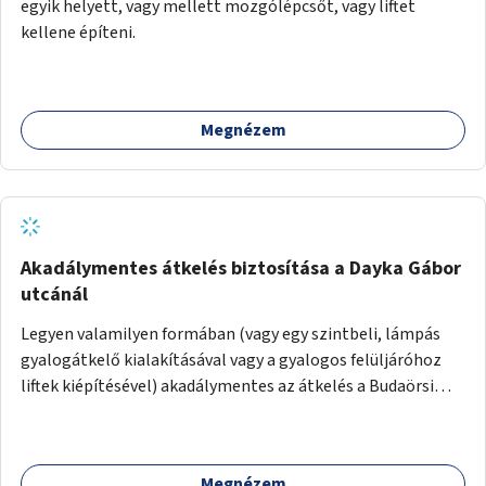
egyik helyett, vagy mellett mozgólépcsőt, vagy liftet
kellene építeni.
Megnézem
Akadálymentes átkelés biztosítása a Dayka Gábor
utcánál
Legyen valamilyen formában (vagy egy szintbeli, lámpás
gyalogátkelő kialakításával vagy a gyalogos felüljáróhoz
liftek kiépítésével) akadálymentes az átkelés a Budaörsi
úton a Dayka Gábor utcánál.
Megnézem