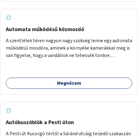
Automata működésű közmosdó
A szentlélek téren nagyon nagy szükség lenne egy autonata
működésű mosdóra, aminek a környéke kamerákkal meg is
van figyelve, hogy a vandállok ne tehessék tönkre.
Területileg a jelenlegi buszvégállomás területén lenne a
leghasznosabb a HÉV felé, mivel itt a forgalom is igen nagy.
Megnézem
Autóbuszöblök a Pesti úton
A Pesti út Kucorgó tértől a Sáránd utcáig terjedő szakaszán