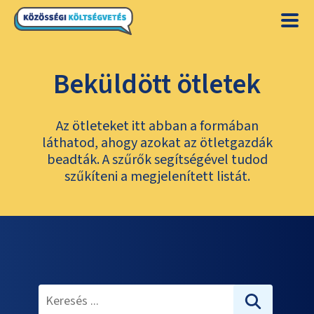
Beküldött ötletek
Az ötleteket itt abban a formában
láthatod, ahogy azokat az ötletgazdák
beadták. A szűrők segítségével tudod
szűkíteni a megjelenített listát.