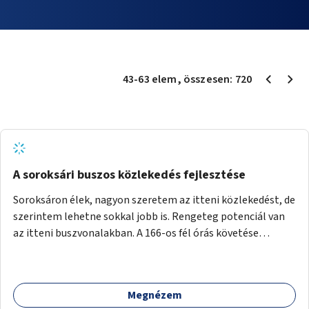
43
-
63
elem
, összesen:
720
A soroksári buszos közlekedés fejlesztése
Soroksáron élek, nagyon szeretem az itteni közlekedést, de
szerintem lehetne sokkal jobb is. Rengeteg potenciál van
az itteni buszvonalakban. A 166-os fél órás követése
hétköznap borzasztó ritka. Csomóan utaznak vele és egy
nagyon kényelmes járat. Nagyon jól el lehet vele kerülni a
HÉVet, ráadásul kényelmes alacsonypadlós szolgáltatást
Megnézem
nyújt. Hétköznap csúcsidőben a 166-os járhatna 15