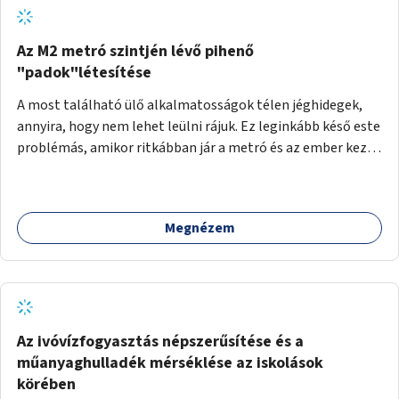
Az M2 metró szintjén lévő pihenő
"padok"létesítése
A most található ülő alkalmatosságok télen jéghidegek,
annyira, hogy nem lehet leülni rájuk. Ez leginkább késő este
problémás, amikor ritkábban jár a metró és az ember keze
tele van csomagokkal.
Megnézem
Az ivóvízfogyasztás népszerűsítése és a
műanyaghulladék mérséklése az iskolások
körében