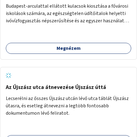
Budapest-arculattal ellátott kulacsok kiosztása a fővárosi
iskolások számára, az egészségtelen üdítőitalok helyetti
ivóvízfogyasztás népszerűsítése és az egyszer használatos
PET-palackok használatának csökkentése céljából.
Megnézem
Az Újszász utca átnevezése Újszász úttá
Lecserélni az ősszes Újszász utcán lévő utca táblát Újszász
útasra, és esetleg átnevezni a legtöbb fontosabb
dokumentumon lévő feliratot.