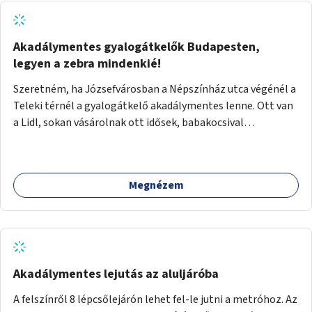
Akadálymentes gyalogátkelők Budapesten,
legyen a zebra mindenkié!
Szeretném, ha Józsefvárosban a Népszínház utca végénél a
Teleki térnél a gyalogátkelő akadálymentes lenne. Ott van
a Lidl, sokan vásárolnak ott idősek, babakocsival
közlekedők és fogyatékossággal élők is. Ennek ellenére a
zebra nem akadálymentes. A gyalogátkelő mindenkié, ez ne
csak elméletben legyen igaz
Megnézem
Akadálymentes lejutás az aluljáróba
A felszínről 8 lépcsőlejárón lehet fel-le jutni a metróhoz. Az