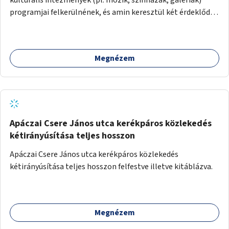
programjai felkerülnének, és amin keresztül két érdeklődő,
akik nem szívesen mennének egyedül az adott programra,
összeszerveződhetnek.
Megnézem
Apáczai Csere János utca kerékpáros közlekedés
kétirányúsítása teljes hosszon
Apáczai Csere János utca kerékpáros közlekedés
kétirányúsítása teljes hosszon felfestve illetve kitáblázva.
Megnézem