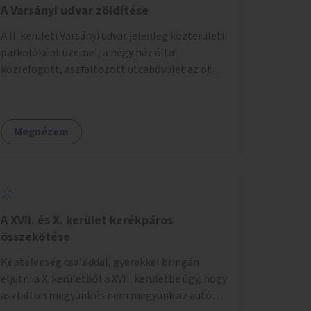
A Varsányi udvar zöldítése
A II. kerületi Varsányi udvar jelenleg közterületi
parkolóként üzemel, a négy ház által
közrefogott, aszfaltozott utcabővület az ott
parkoló 12 autót szolgálja ki. Ehelyett
szeretnénk, hogy itt egy olyan, két részből álló
magasított zöldfelület jöjjön létre, amely a
Megnézem
Varsányi Irén utca bővületeként és a megújult
Széna térrel való összekapcsolásaként a helyi
lakosok és az átmenő gyalogos forgalom
számára is lehetőséget nyújtson rekreációs
célokra. A Varsányi Irén utca és a Varsányi udvar
jelenleg két különálló közterületként
A XVII. és X. kerület kerékpáros
viselkedik, elválasztja őket a biciklisáv és a
összekötése
mellette lévő járda, az ötlet a két közterület
Képtelenség családdal, gyerekkel bringán
összekapcsolását szorgalmazza. A
eljutni a X. kerületből a XVII. kerületbe úgy, hogy
látványterveken is szereplő padok, teraszok,
aszfalton megyünk és nem megyünk az autók
zöldfelületek és biciklitárolók mindenki