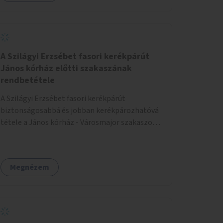
A Szilágyi Erzsébet fasori kerékpárút
János kórház előtti szakaszának
rendbetétele
A Szilágyi Erzsébet fasori kerékpárút
biztonságosabbá és jobban kerékpározhatóvá
tétele a János kórház - Városmajor szakaszon,
a kereszteződésen való átvezetésnél kb a
Majorkáig, az útpálya javításával, a kerékpárút
egyértelműbb felfestésével, a gyalogos
Megnézem
forgalomtól való jobb elkülönítésével, esetleg
ésszerűbb útvonal kijelölésével.