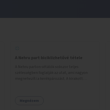
A Nehru part biciklizhetővé tétele
A Nehru parton sétálók sokszor teljes
szélességben foglalják az utat, ami nagyon
megnehezíti a kerékpározást. A kirakott
fotelek is csak a rajta ülőknek kényelmes,
mindenki másnak akadály, ezért el kellene őket
távolítani. A kikötőbakokat, ha megoldható, át
Megnézem
kellene helyezni a kerítés másik oldalára,
közvetlenül a partfal tetejére. Egyértelműen