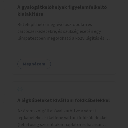
élőlényeknek kedvez. Apróbb
A gyalogátkelőhelyek figyelemfelkeltő
beavatkozásokkal, a szabályozások gondos
kialakítása
áttekintésével, ésszerű módosításával, azok
Betelepíthető meglévő oszlopokra és
betartása mellett változatosabbá tennénk a
tartószerkezetekre, és szükség esetén egy
budapesti patakok nagyvízi, ahol lehetőség van
lámpatestben megoldható a közvilágítás és a
rá, kisvízi medrét. A nagyvízi mederbe őshonos
zebra világítása is. Hogy sötétben is látható
fás és lágyszárú növényfajok
legyen zebrák.
visszatelepítésével változatossabbá tehetők a
rézsűk, mint élőhely. Emellett a kisvízi
Megnézem
mederben drága revitalizáció híján, apróbb
mesterséges és természetes beavatkozásokkal
érhető el, hogy változatosabb legyen a kisvízi
meder.
A légkábeleket kiváltani földkábelekkel
Az áramszolgáltatóval karöltve a városi
légkábeleket ki kellene váltani földkábelekkel
(lehetõség szerint akár napkitörés hatásai