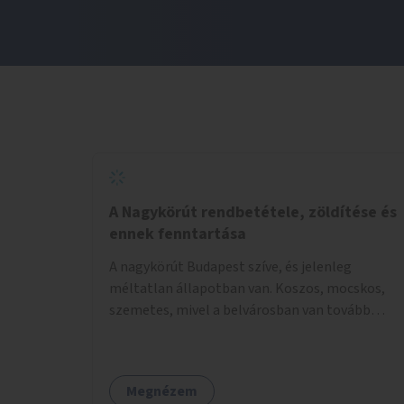
A Nagykörút rendbetétele, zöldítése és
ennek fenntartása
A nagykörút Budapest szíve, és jelenleg
méltatlan állapotban van. Koszos, mocskos,
szemetes, mivel a belvárosban van tovább
talán nem is kell ezen méltatlan, igénytelen
állapotot bemutatni. Ezen áldatlan helyzetet
szükséges felszámolni, a közterület állandó és
Megnézem
rendszeres tisztán tartásával, és nagy szükség