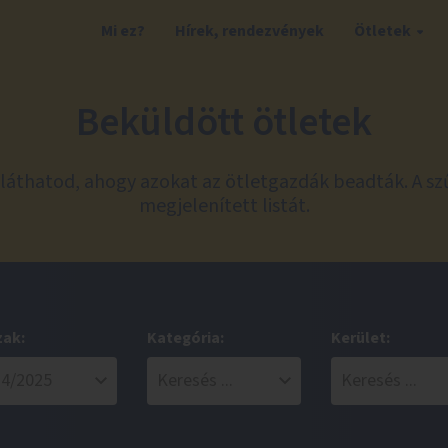
Mi ez?
Hírek, rendezvények
Ötletek
Beküldött ötletek
láthatod, ahogy azokat az ötletgazdák beadták. A sz
megjelenített listát.
zak:
Kategória:
Kerület: