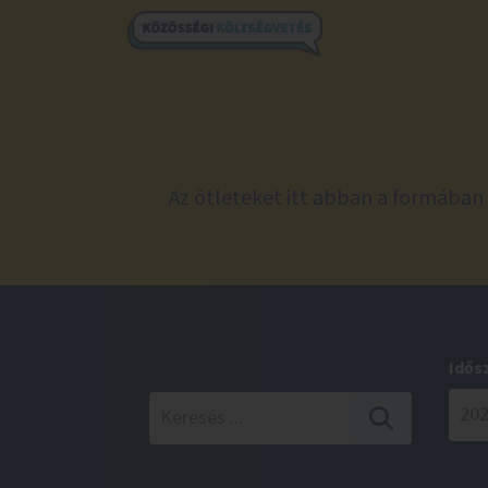
Az ötleteket itt abban a formában 
Idős