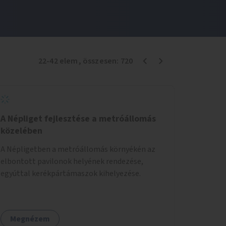
22
-
42
elem
, összesen:
720
A Népliget fejlesztése a metróállomás
közelében
A Népligetben a metróállomás környékén az
elbontott pavilonok helyének rendezése,
egyúttal kerékpártámaszok kihelyezése.
Megnézem