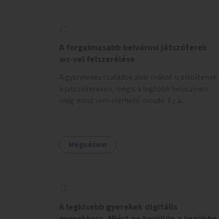
növelnék a bérlet árát és gyakorítanák a
járatokat. 9500 vagy 8950 Ft teljesen mindegy
egy család költségvetésében, a közlekedésben
viszont sokkal jobban megéreznénk.
A forgalmasabb belvárosi játszóterek
wc-vel felszerélése
A gyermekes családok akár órákat is eltöltenek
a játszótereken, mégis a legtöbb helyszínen
még most sem elérhető mosdó. Ez a
felnőtteknek, de a nagyobb gyerekeknek is
kellemetlen, a mobil wc is megoldás lenne,
vagy olyan, ami fizetős, de fogadjon el
Megnézem
bankkártyàt is!
A legkisebb gyerekek digitális
gyerekkora. Miért ne kerüljön a kezükbe