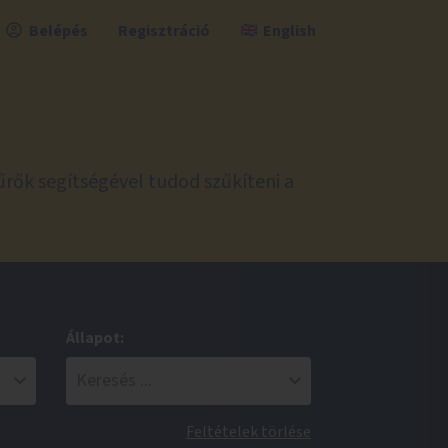
Belépés
Regisztráció
English
űrők segítségével tudod szűkíteni a
Állapot:
Feltételek törlése