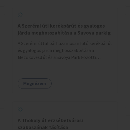
jelölt, és burkolati jellel elválasztott gyalog-
és kerékpárútra lenne itt szükség, ahogy a
Bálna mellett is. A jelenlegi állapot
tarthatatlan, ugyanis a trehányul kirakott
A Szerémi úti kerékpárút és gyalogos
táblákból az se derül ki, hogy szabad-e ott
járda meghosszabítása a Savoya parkig
kerékpározni.
A Szerémi úttal párhuzamosan futó kerékpár út
és gyalogos járda meghosszabbítása a
Mezőkövesd út és a Savoya Park közötti
szakaszon.
Megnézem
A Thököly út erzsébetvárosi
szakaszának fásítása