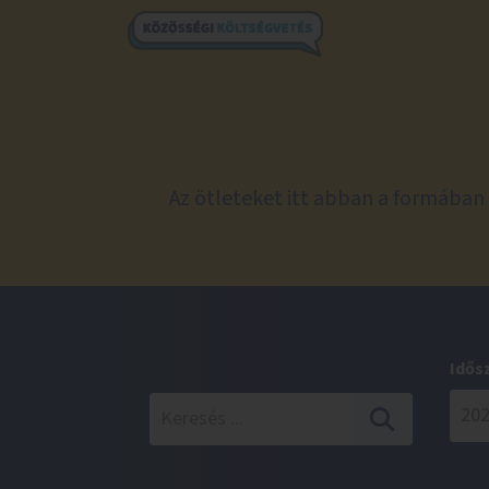
Az ötleteket itt abban a formában 
Idős