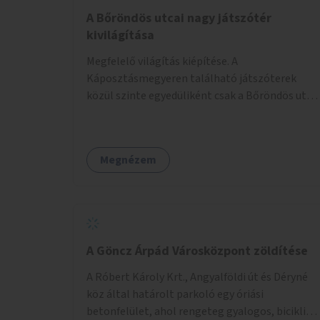
A Bőröndös utcai nagy játszótér
kivilágítása
Megfelelő világítás kiépítése. A
Káposztásmegyeren található játszóterek
közül szinte egyedüliként csak a Bőröndös utca
Külső-Szilágyi út felöli végén lévő nagy
játszótér nem rendelkezik közvilágítással, ami
miatt a őszi és téli hónapokban nem lehet ide
Megnézem
járni a gyerekekkel.
A Göncz Árpád Városközpont zöldítése
A Róbert Károly Krt., Angyalföldi út és Déryné
köz által határolt parkoló egy óriási
betonfelület, ahol rengeteg gyalogos, biciklis