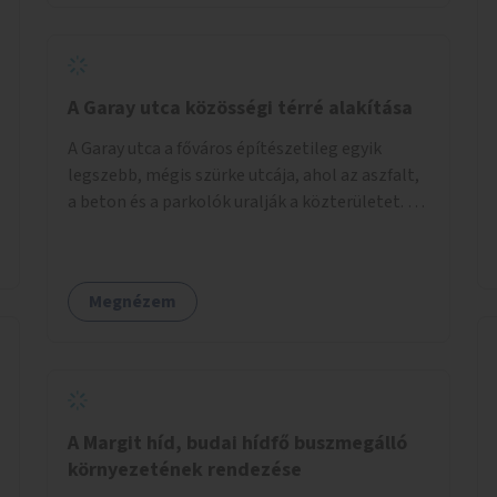
barátságosabbá és zöldebbé lehetne tenni a
megállókat.
A Garay utca közösségi térré alakítása
A Garay utca a főváros építészetileg egyik
legszebb, mégis szürke utcája, ahol az aszfalt,
a beton és a parkolók uralják a közterületet. Az
utca Garay tér és Hernád utca közötti szakasza
tökéletes tere lehetne egy zöld és
közösségbarát terület létrehozásának. A
Megnézem
szakaszon a parkolás átszervezésével
szabadföldi fák, ágyások létrehozására lenne
lehetőség, amelyek között pihenőszékek,
sakkasztal és egy lábbal tekerhető
mobiltöltőpont tennék kellemesebbé (és
hűvösebbé) a környéken lakók és az arra járók
A Margit híd, budai hídfő buszmegálló
mindennapjait.
környezetének rendezése