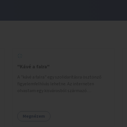
"Kávé a falra"
A "kávé a falra" egy szolidaritásra ösztönző
figyelemfelhívás lehetne. Az interneten
olvastam egy kisvárosból származó
történetről, ahol az emberek vehettek egy
extra kávét, amiről a cetlit feltették a kávézó
dolgozói a falra. Ha egy arra rászoruló betért, a
Megnézem
falról ingyenesen megkaphatta a már
kifizetett kávét. Jó lenne, ha sok kávézó vagy