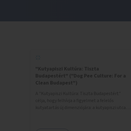
"Kutyapiszi Kultúra: Tiszta
Budapestért" ("Dog Pee Culture: For a
Clean Budapest")
A "Kutyapiszi Kultúra: Tiszta Budapestért"
célja, hogy felhívja a figyelmet a felelős
kutyatartás új dimenziójára: a kutyapiszi utcai
tisztításának szokására. A projekt keretében
szeretnénk edukálni a kutyatulajdonosokat,
hogy séta közben, amikor kedvencük a járdára