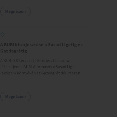
egy sivár zöldsáv választja el, ami kiválóan
található a közelben.
alkalmas lenne egy nagy biodiverzitású hosszú
Megnézem
kert kialakítására, több szintű növényzettel,
öntözőrendszerrel, esetleg valamilyen vizes
attrakcióval ami végfut mind az 500m-en.
A BUBI kiterjesztése a Sasad Ligetig és
Gazdagrétig
A BUBI 3.0 tervezett kiterjesztése során
létesüljenek BUBI állomások a Sasad Liget
lakópark környékén és Gazdagrét déli részén
(Nagyszeben tér/Eleven Center) is.
Megnézem