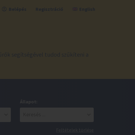
Belépés
Regisztráció
English
űrők segítségével tudod szűkíteni a
Állapot:
Feltételek törlése