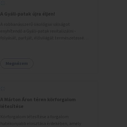
A Gyáli-patak újra éljen!
A robbanásszerű ökológiai válságot
enyhítendő a Gyáli-patak revitalizálni -
folyását, partját, élővilágát természetessé
visszaállítani - legalább Budapest határain
belül, illetve azon túl is infrastruktúrával nem
terhelt módon. Élő kapcsolatot létrehozni
Megnézem
Soroksár és a patak között, illetve a
településen kívül élőhely helyreállítást
végezni. Mindezt szigorúan ökológiai szakértők
vezetésével.
A Márton Áron téren körforgalom
létesítése
Körforgalom létesítése a forgalom
hatékonyabb elosztása érdekében, amely