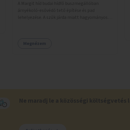
A Margit híd budai hídfő buszmegállóban
árnyékoló-esővédő tető építése és pad
lehelyezése. A szűk járda miatt hagyományos
buszmegálló nem fér el, egyedi megoldásra
lenne szükség.
Megnézem
Ne maradj le a közösségi költségvetés l