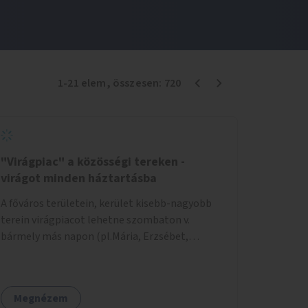
1
-
21
elem
, összesen:
720
"Virágpiac" a közösségi tereken -
virágot minden háztartásba
A főváros területein, kerület kisebb-nagyobb
terein virágpiacot lehetne szombaton v.
bármely más napon (pl.Mária, Erzsébet,
Katalin, Gergely, László, Péter) létrehozni,
üzemeltetni. Kerületek biztosítanák a
helyeket, 50-150nm vagy afeletti területet (ha
Megnézem
sokakat érdekelne). Névleges összeget fizetne