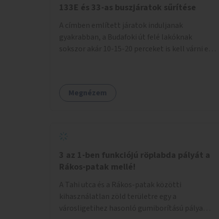
133E és 33-as buszjáratok sűrítése
A címben említett járatok induljanak
gyakrabban, a Budafoki út felé lakóknak
sokszor akár 10-15-20 perceket is kell várni egy
csatlakozásra.
Megnézem
3 az 1-ben funkciójú röplabda pályát a
Rákos-patak mellé!
A Tahi utca és a Rákos-patak közötti
kihasználatlan zöld területre egy a
városligetihez hasonló gumiborítású pálya