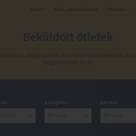
Mi ez?
Hírek, rendezvények
Ötletek
Beküldött ötletek
láthatod, ahogy azokat az ötletgazdák beadták. A sz
megjelenített listát.
zak:
Kategória:
Kerület: