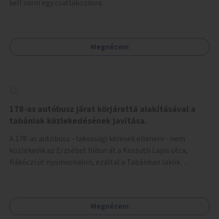
kell várni egy csatlakozásra.
Megnézem
178-as autóbusz járat körjárattá alakításával a
tabániak közlekedésének javítása.
A 178-as autóbusz - lakossági kérések ellenére - nem
közlekedik az Erzsébet hídon át a Kossuth Lajos utca,
Rákóczi út nyomvonalon, ezáltal a Tabánban lakók
belvárosba jutásának minősége jelentősen romlott a
változtatás óta! Nem tudnak továbbá a Tabániak közvetlen
járattal feljutni a Naphegyre, ahol iskola és óvoda is van a
Megnézem
körzetben élők számára. Megoldás lenne, ha a 178-as