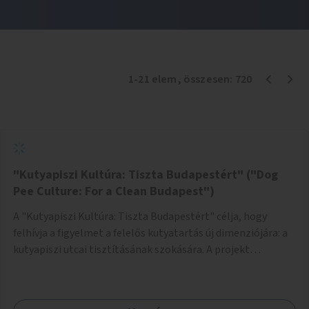
1
-
21
elem
, összesen:
720
"Kutyapiszi Kultúra: Tiszta Budapestért" ("Dog
Pee Culture: For a Clean Budapest")
A "Kutyapiszi Kultúra: Tiszta Budapestért" célja, hogy
felhívja a figyelmet a felelős kutyatartás új dimenziójára: a
kutyapiszi utcai tisztításának szokására. A projekt
keretében szeretnénk edukálni a kutyatulajdonosokat,
hogy séta közben, amikor kedvencük a járdára vizel, egy
palack vízzel öblítsék le azt, ezzel hozzájárulva a tiszta,