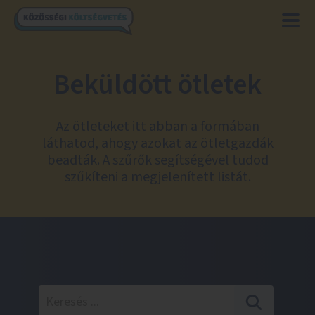
Beküldött ötletek
Az ötleteket itt abban a formában
láthatod, ahogy azokat az ötletgazdák
beadták. A szűrők segítségével tudod
szűkíteni a megjelenített listát.