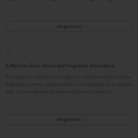
lenne szükség.
Megnézem
A Márton Áron téren körforgalom létesítése
Körforgalom létesítése a forgalom hatékonyabb elosztása
érdekében, amely csökkentheti a torlódásokat és az utazási
időt. A tér rendezése és korszerűsítése: új burkolat,
zöldfelületek, modern közösségi tér kialakítása, hogy a
hely valódi köztérré váljon, ahol az emberek szívesen
időznek.
Megnézem