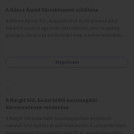
A Göncz Árpád Városközpont zöldítése
A Róbert Károly Krt., Angyalföldi út és Déryné köz által
határolt parkoló egy óriási betonfelület, ahol rengeteg
gyalogos, biciklis és autós fordul meg. A beton feltörésével,
virágágyások létesítésével, fák ültetésével a terület
kellemesebbé, élhetőbbá varázsolható. Az Angyalföldi út
menti járda és a parkoló közé kellene egy zöld sáv,
Megnézem
virágágyásokkal a meglévő fák alá, a lakóépület felőli két
autósáv közé fákat lehetne ültetni, illetve a parkoló és a
járda / bicikliút közé is jók lennének fák.
A Margit híd, budai hídfő buszmegálló
környezetének rendezése
A Margit híd budai hídfő buszmegállóban árnyékoló-
esővédő tető építése és pad lehelyezése. A szűk járda miatt
hagyományos buszmegálló nem fér el, egyedi megoldásra