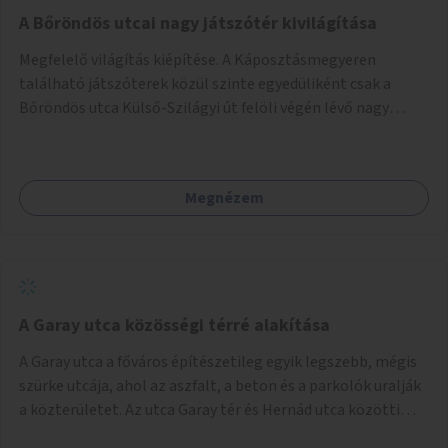
A Bőröndös utcai nagy játszótér kivilágítása
Megfelelő világítás kiépítése. A Káposztásmegyeren
található játszóterek közül szinte egyedüliként csak a
Bőröndös utca Külső-Szilágyi út felöli végén lévő nagy
játszótér nem rendelkezik közvilágítással, ami miatt a őszi
és téli hónapokban nem lehet ide járni a gyerekekkel.
Megnézem
A Garay utca közösségi térré alakítása
A Garay utca a főváros építészetileg egyik legszebb, mégis
szürke utcája, ahol az aszfalt, a beton és a parkolók uralják
a közterületet. Az utca Garay tér és Hernád utca közötti
szakasza tökéletes tere lehetne egy zöld és közösségbarát