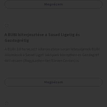
Megnézem
barátságosabbá és zöldebbé lehetne tenni a megállókat.
A BUBI kiterjesztése a Sasad Ligetig és
Gazdagrétig
A BUBI 3.0 tervezett kiterjesztése során létesüljenek BUBI
állomások a Sasad Liget lakópark környékén és Gazdagrét
déli részén (Nagyszeben tér/Eleven Center) is.
Megnézem