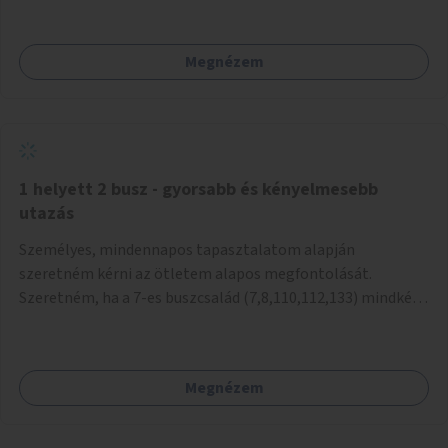
mivel nem üzletszerű a tevékenység.) Közösségi téren a
piacokkal nem konkurál.
Megnézem
1 helyett 2 busz - gyorsabb és kényelmesebb
utazás
Személyes, mindennapos tapasztalatom alapján
szeretném kérni az ötletem alapos megfontolását.
Szeretném, ha a 7-es buszcsalád (7,8,110,112,133) mindkét
irányban a Tisza István tér nevű megállóit aránylag kis
beavatkozással átalakítanák úgy, hogy egyszerre kettő
busz is be tudjon állni az öbölbe. Jelenleg biztonságosan
Megnézem
csak egy jármű tud beállni és kinyitni az ajtókat. A szorosan
mögötte haladó biztonsági okokból nem nyit ajtót, csak ha
az első már elhagyja a megállót és ő szabályosan be nem