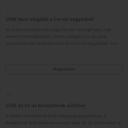
tud állni a megállóba. A környéken a tömegközlekedés
csúcsidőben már most is fullos, a Bosnyák téri beruházások
befejeztével hatványozódni fog az utazási igény.
100E busz megálló a Corvin negyednél
Az ötlet senmilyen pénzügyi forrást nem igényel, csak
menetrend módosítást, mivel a megálló az éjszakai
buszoknak már rendelkezésre áll a Corvin negyednél. A 4-es
és 6-os villamos vonalához közel élőknek a repülőtérre
kijutást, illetve onnan hazajutást nagyban megkönnyítené,
ha a 100E reptéri busz a Corvin negyed metrómegállónál is
Megnézem
megállna - főleg éjjel, amikor a metró nem jár, és a 200E
busz is sokkal ritkábban. Az utazási időt a belvárosban
100E-re fel-/leszállóknak ez az egyetlen plusz megálló
nem hosszabbítaná meg sokkal, a 4-6 vonalán lakóknak
viszont a Kálvin tér-Corvin negyed utat megspórolva 10-15
perccel rövidítheti az utazási idejét.
133E és 33-as buszjáratok sűrítése
A címben említett járatok induljanak gyakrabban, a
Budafoki út felé lakóknak sokszor akár 10-15-20 perceket is