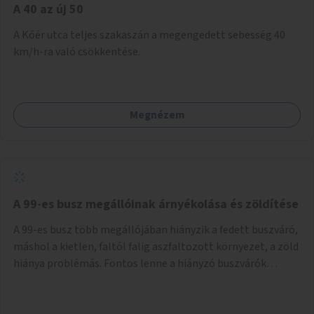
A 40 az új 50
A Kőér utca teljes szakaszán a megengedett sebesség 40
km/h-ra való csökkentése.
Megnézem
A 99-es busz megállóinak árnyékolása és zöldítése
A 99-es busz több megállójában hiányzik a fedett buszváró,
máshol a kietlen, faltól falig aszfaltozott környezet, a zöld
hiánya problémás. Fontos lenne a hiányzó buszvárók
pótlása és az árnyékolás megoldása. Mindezt a zöldítéssel
is össze lehetne kötni: ahol megoldható, ott az utasváróra
vagy akár önálló rácsozatra futtatott növényekkel