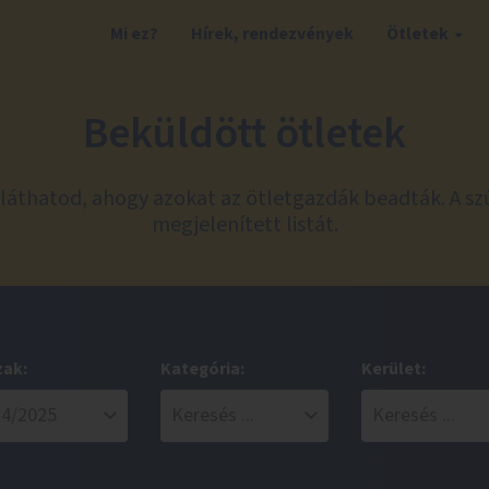
Mi ez?
Hírek, rendezvények
Ötletek
Beküldött ötletek
láthatod, ahogy azokat az ötletgazdák beadták. A sz
megjelenített listát.
zak:
Kategória:
Kerület: