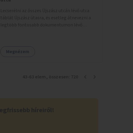
Lecserélni az ősszes Újszász utcán lévő utca
táblát Újszász útasra, és esetleg átnevezni a
legtöbb fontosabb dokumentumon lévő
feliratot.
Megnézem
43
-
63
elem
, összesen:
720
egfrissebb híreiről!