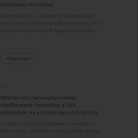
átkelőhely létesítése
A Közrakárt utca - Boráros tér és Nehru park
közti zebra átkelőhely akadálymentesítése és a
körútról érkező kerékpár forgalom bekötése a
a Nehru part felé.
Megnézem
Alkotás utca betonszigeteinek
zöldítésének folytatása a Déli
pályaudvar és a Királyhágó utca között
Az Alkotás utca Déli pályaudvar környékét a
beton uralja, rendkívül intenzív járműforgalom