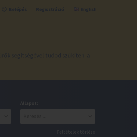
Belépés
Regisztráció
English
űrők segítségével tudod szűkíteni a
Állapot:
Feltételek törlése