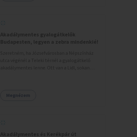
eseményeken. Ehhez olyan terek kialakítására
van szükség, ahol szabadtéri táncok
szervezésére alkalmas, csiszolt, sima
burkolattal rendelkező platformok állnak
rendelkezésre. Az 5 darab táncteret, melynek
Akadálymentes gyalogátkelők
nagysága egyenként 70 négyzetméter.
Budapesten, legyen a zebra mindenkié!
parkokban, közterületeken javasoljuk
Szeretném, ha Józsefvárosban a Népszínház
kialakítani.
utca végénél a Teleki térnél a gyalogátkelő
akadálymentes lenne. Ott van a Lidl, sokan
vásárolnak ott idősek, babakocsival közlekedők
és fogyatékossággal élők is. Ennek ellenére a
zebra nem akadálymentes. A gyalogátkelő
Megnézem
mindenkié, ez ne csak elméletben legyen igaz
Akadálymentes és Kerékpár út