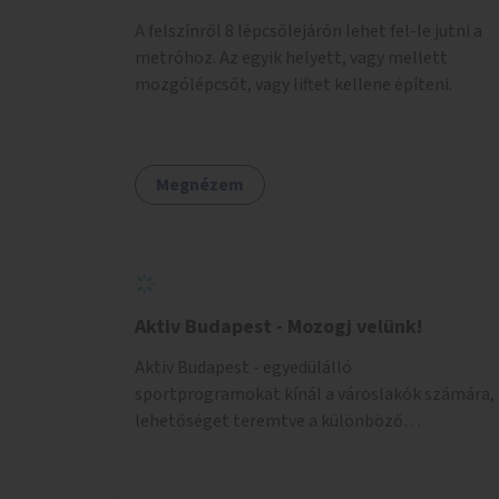
nehézségeikről - rendszeres önismereti,
A felszínről 8 lépcsőlejárón lehet fel-le jutni a
beszélgetős csoportok által - felépülhetnek
metróhoz. Az egyik helyett, vagy mellett
testileg-lelkileg a szülésből és gyermekágyi
mozgólépcsőt, vagy liftet kellene építeni.
időszakból - gyógytorna, jóga, terápia
segítségével - beülhetnek kávézni, és
biztonsággal engedhetik játszani a
csemetéket erre az időre. A tér a csoportos és
Megnézem
egyéni foglalkozások köré épülne. A
foglalkozások túlmennének egy baba-mama
klub keretein, kifejezetten az önismeretre
helyeznek a hangsúlyt.
Aktiv Budapest - Mozogj velünk!
Aktiv Budapest - egyedülálló
sportprogramokat kínál a városlakók számára,
lehetőséget teremtve a különböző
korosztályoknak, hogy ikonikus helyszíneken
mozoghassanak, közösségi élményeket