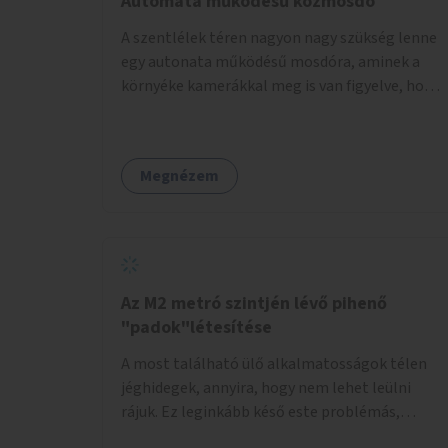
Automata működésű közmosdó
A szentlélek téren nagyon nagy szükség lenne
egy autonata működésű mosdóra, aminek a
környéke kamerákkal meg is van figyelve, hogy
a vandállok ne tehessék tönkre. Területileg a
jelenlegi buszvégállomás területén lenne a
leghasznosabb a HÉV felé, mivel itt a forgalom
Megnézem
is igen nagy.
Az M2 metró szintjén lévő pihenő
"padok"létesítése
A most található ülő alkalmatosságok télen
jéghidegek, annyira, hogy nem lehet leülni
rájuk. Ez leginkább késő este problémás,
amikor ritkábban jár a metró és az ember keze