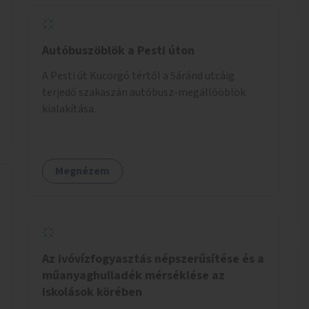
Autóbuszöblök a Pesti úton
A Pesti út Kucorgó tértől a Sáránd utcáig
terjedő szakaszán autóbusz-megállóöblök
kialakítása.
Megnézem
Az ivóvízfogyasztás népszerűsítése és a
műanyaghulladék mérséklése az
iskolások körében