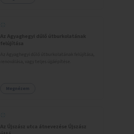
élhetőbbé, hanem a Déli-pályaudvaron leszálló
turisták első benyomása is kedvezőbb lenne a
Fővárosról.
Az Agyaghegyi dűlő útburkolatának
felújítása
Az Agyaghegyi dűlő útburkolatának felújítása,
renoválása, vagy teljes újjáépítése.
Megnézem
Az Újszász utca átnevezése Újszász
úttá