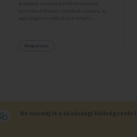
Budapest-arculattal ellátott kulacsok
kiosztása a fővárosi iskolások számára, az
egészségtelen üdítőitalok helyetti
ivóvízfogyasztás népszerűsítése és az egyszer
használatos PET-palackok használatának
csökkentése céljából.
Megnézem
Ne maradj le a közösségi költségvetés l