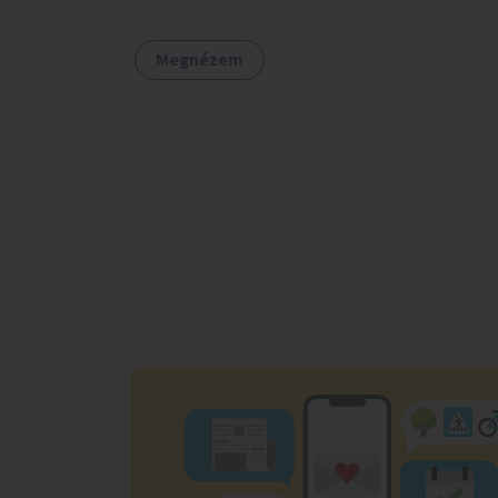
tele van csomagokkal.
Megnézem