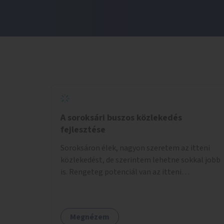
A soroksári buszos közlekedés
fejlesztése
Soroksáron élek, nagyon szeretem az itteni
közlekedést, de szerintem lehetne sokkal jobb
is. Rengeteg potenciál van az itteni
buszvonalakban. A 166-os fél órás követése
hétköznap borzasztó ritka. Csomóan utaznak
vele és egy nagyon kényelmes járat. Nagyon jól
Megnézem
el lehet vele kerülni a HÉVet, ráadásul