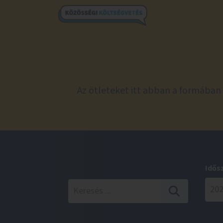
Az ötleteket itt abban a formában 
Idős