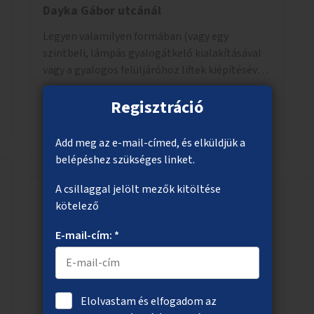
Dayka Gábor utcánál
Legyen valamilyen formában (vagy egy
szintbeli, lámpás gyalogátkelő kialakításával
vagy a gyalogos felüljáróhoz liftek kiépítésével)
akadálymentes az átkelés a Budaörsi úton a
Regisztráció
Dayka Gábor utcánál.
Megnézem
Add meg az e-mail-címed, és elküldjük a
belépéshez szükséges linket.
A csillaggal jelölt mezők kitöltése
kötelező
Alkosd újra!
E-mail-cím: *
Kidobásra szánt, megunt, elavult tárgyak újjá
építése, felújítása, új funkcióra használása.
Bárki, által, talált, kidobott, megunt
haszontalan bármi újra gondolása. Egy
Elolvastam és elfogadom az