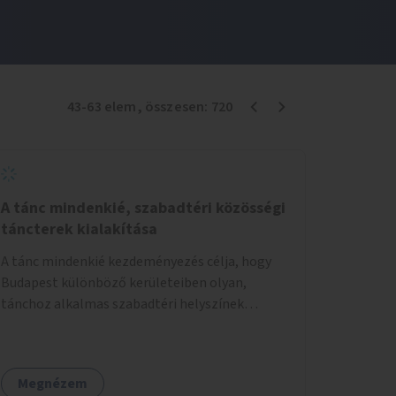
43
-
63
elem
, összesen:
720
A tánc mindenkié, szabadtéri közösségi
táncterek kialakítása
A tánc mindenkié kezdeményezés célja, hogy
Budapest különböző kerületeiben olyan,
tánchoz alkalmas szabadtéri helyszínek
jöjjenek létre, ahol mind a profi, mind az
amatőr táncosok valamint a tánciskolák,
táncklubok, sőt, az egyszerű mozgásra vágyó
Megnézem
lakosok is részt vehetnek közösségi