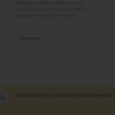
Budapest-arculattal ellátott kulacsok
kiosztása a fővárosi iskolások számára, az
egészségtelen üdítőitalok helyetti
ivóvízfogyasztás népszerűsítése és az egyszer
használatos PET-palackok használatának
csökkentése céljából.
Megnézem
Ne maradj le a közösségi költségvetés l