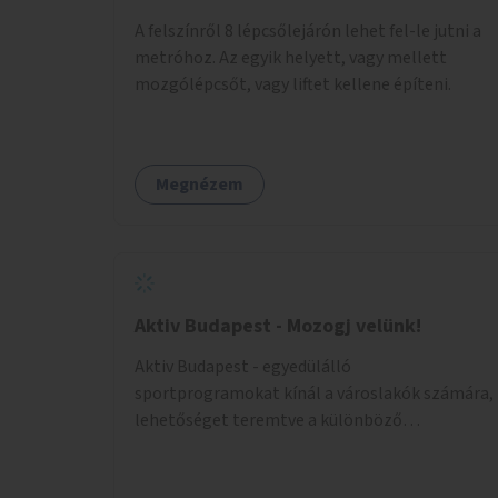
nehézségeikről - rendszeres önismereti,
A felszínről 8 lépcsőlejárón lehet fel-le jutni a
beszélgetős csoportok által - felépülhetnek
metróhoz. Az egyik helyett, vagy mellett
testileg-lelkileg a szülésből és gyermekágyi
mozgólépcsőt, vagy liftet kellene építeni.
időszakból - gyógytorna, jóga, terápia
segítségével - beülhetnek kávézni, és
biztonsággal engedhetik játszani a
csemetéket erre az időre. A tér a csoportos és
Megnézem
egyéni foglalkozások köré épülne. A
foglalkozások túlmennének egy baba-mama
klub keretein, kifejezetten az önismeretre
helyeznek a hangsúlyt.
Aktiv Budapest - Mozogj velünk!
Aktiv Budapest - egyedülálló
sportprogramokat kínál a városlakók számára,
lehetőséget teremtve a különböző
korosztályoknak, hogy ikonikus helyszíneken
mozoghassanak, közösségi élményeket