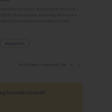
Lecserélni az ősszes Újszász utcán lévő utca
táblát Újszász útasra, és esetleg átnevezni a
legtöbb fontosabb dokumentumon lévő
feliratot.
Megnézem
43
-
63
elem
, összesen:
720
egfrissebb híreiről!