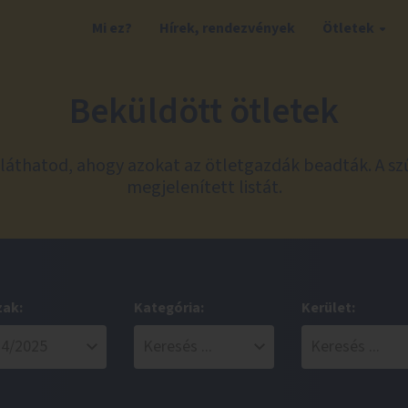
Mi ez?
Hírek, rendezvények
Ötletek
Beküldött ötletek
láthatod, ahogy azokat az ötletgazdák beadták. A sz
megjelenített listát.
zak:
Kategória:
Kerület: