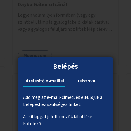
Dayka Gábor utcánál
Legyen valamilyen formában (vagy egy
szintbeli, lámpás gyalogátkelő kialakításával
vagy a gyalogos felüljáróhoz liftek kiépítésével)
akadálymentes az átkelés a Budaörsi úton a
Dayka Gábor utcánál.
Megnézem
Belépés
Hitelesítő e-maillel
Jelszóval
Alkosd újra!
Add meg az e-mail-címed, és elküldjük a
Kidobásra szánt, megunt, elavult tárgyak újjá
belépéshez szükséges linket.
építése, felújítása, új funkcióra használása.
A csillaggal jelölt mezők kitöltése
Bárki, által, talált, kidobott, megunt
kötelező
haszontalan bármi újra gondolása. Egy