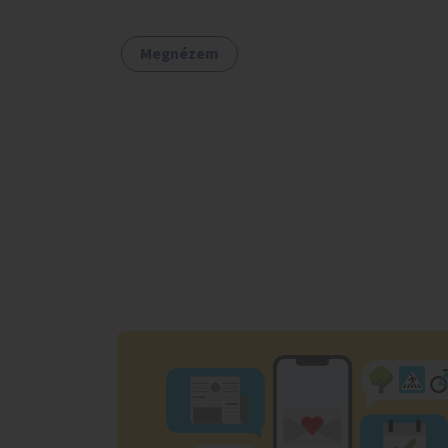
tele van csomagokkal.
Megnézem