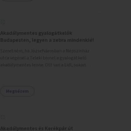
eseményeken. Ehhez olyan terek kialakítására
van szükség, ahol szabadtéri táncok
szervezésére alkalmas, csiszolt, sima
burkolattal rendelkező platformok állnak
rendelkezésre. Az 5 darab táncteret, melynek
Akadálymentes gyalogátkelők
nagysága egyenként 70 négyzetméter.
Budapesten, legyen a zebra mindenkié!
parkokban, közterületeken javasoljuk
Szeretném, ha Józsefvárosban a Népszínház
kialakítani.
utca végénél a Teleki térnél a gyalogátkelő
akadálymentes lenne. Ott van a Lidl, sokan
vásárolnak ott idősek, babakocsival közlekedők
és fogyatékossággal élők is. Ennek ellenére a
zebra nem akadálymentes. A gyalogátkelő
Megnézem
mindenkié, ez ne csak elméletben legyen igaz
Akadálymentes és Kerékpár út