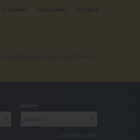
Belépés
Regisztráció
English
űrők segítségével tudod szűkíteni a
Állapot:
Feltételek törlése