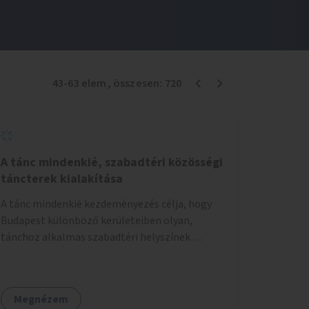
43
-
63
elem
, összesen:
720
A tánc mindenkié, szabadtéri közösségi
táncterek kialakítása
A tánc mindenkié kezdeményezés célja, hogy
Budapest különböző kerületeiben olyan,
tánchoz alkalmas szabadtéri helyszínek
jöjjenek létre, ahol mind a profi, mind az
amatőr táncosok valamint a tánciskolák,
táncklubok, sőt, az egyszerű mozgásra vágyó
Megnézem
lakosok is részt vehetnek közösségi