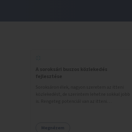
A soroksári buszos közlekedés
fejlesztése
Soroksáron élek, nagyon szeretem az itteni
közlekedést, de szerintem lehetne sokkal jobb
is. Rengeteg potenciál van az itteni
buszvonalakban. A 166-os fél órás követése
hétköznap borzasztó ritka. Csomóan utaznak
vele és egy nagyon kényelmes járat. Nagyon jól
Megnézem
el lehet vele kerülni a HÉVet, ráadásul