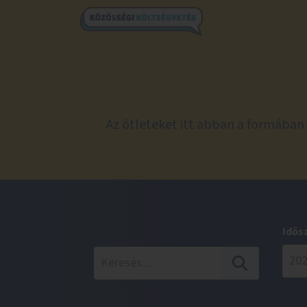
Az ötleteket itt abban a formában 
Idős