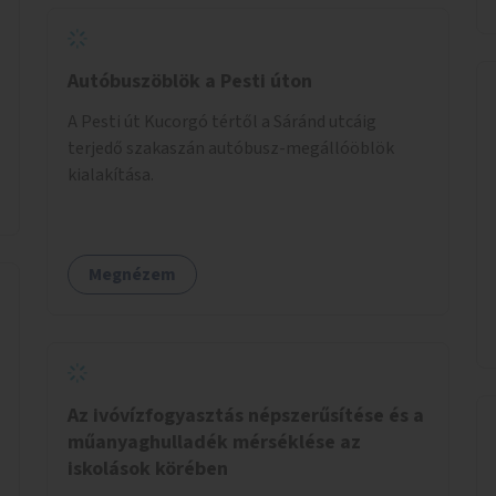
Autóbuszöblök a Pesti úton
A Pesti út Kucorgó tértől a Sáránd utcáig
terjedő szakaszán autóbusz-megállóöblök
kialakítása.
Megnézem
Az ivóvízfogyasztás népszerűsítése és a
műanyaghulladék mérséklése az
iskolások körében