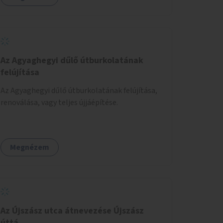
élhetőbbé, hanem a Déli-pályaudvaron leszálló
turisták első benyomása is kedvezőbb lenne a
Fővárosról.
Az Agyaghegyi dűlő útburkolatának
felújítása
Az Agyaghegyi dűlő útburkolatának felújítása,
renoválása, vagy teljes újjáépítése.
Megnézem
Az Újszász utca átnevezése Újszász
úttá