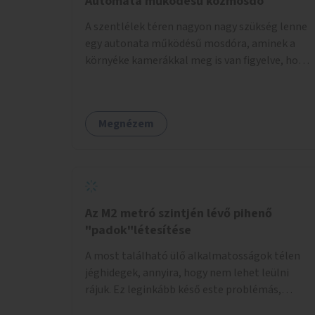
Automata működésű közmosdó
A szentlélek téren nagyon nagy szükség lenne
egy autonata működésű mosdóra, aminek a
környéke kamerákkal meg is van figyelve, hogy
a vandállok ne tehessék tönkre. Területileg a
jelenlegi buszvégállomás területén lenne a
leghasznosabb a HÉV felé, mivel itt a forgalom
Megnézem
is igen nagy.
Az M2 metró szintjén lévő pihenő
"padok"létesítése
A most található ülő alkalmatosságok télen
jéghidegek, annyira, hogy nem lehet leülni
rájuk. Ez leginkább késő este problémás,
amikor ritkábban jár a metró és az ember keze