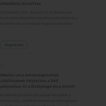
átkelőhely létesítése
A Közrakárt utca - Boráros tér és Nehru park
közti zebra átkelőhely akadálymentesítése és a
körútról érkező kerékpár forgalom bekötése a
a Nehru part felé.
Megnézem
Alkotás utca betonszigeteinek
zöldítésének folytatása a Déli
pályaudvar és a Királyhágó utca között
Az Alkotás utca Déli pályaudvar környékét a
beton uralja, rendkívül intenzív járműforgalom