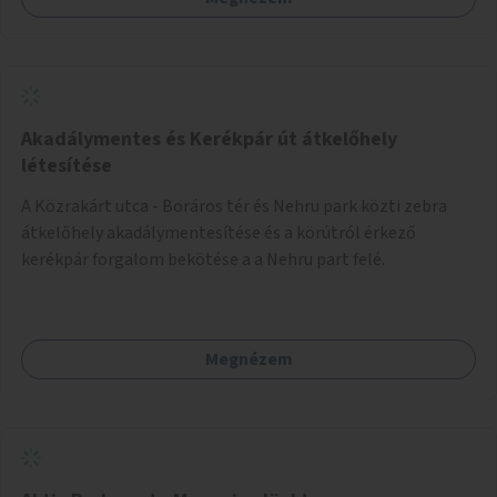
Akadálymentes és Kerékpár út átkelőhely
létesítése
A Közrakárt utca - Boráros tér és Nehru park közti zebra
átkelőhely akadálymentesítése és a körútról érkező
kerékpár forgalom bekötése a a Nehru part felé.
Megnézem