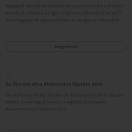
Budapest-arculattal ellátott kulacsok kiosztása a fővárosi
iskolások számára, az egészségtelen üdítőitalok helyetti
ivóvízfogyasztás népszerűsítése és az egyszer használatos
PET-palackok használatának csökkentése céljából.
Megnézem
Az Újszász utca átnevezése Újszász úttá
Lecserélni az ősszes Újszász utcán lévő utca táblát Újszász
útasra, és esetleg átnevezni a legtöbb fontosabb
dokumentumon lévő feliratot.