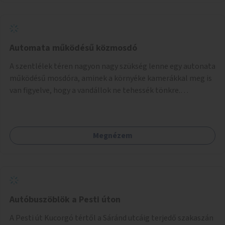
Automata működésű közmosdó
A szentlélek téren nagyon nagy szükség lenne egy autonata
működésű mosdóra, aminek a környéke kamerákkal meg is
van figyelve, hogy a vandállok ne tehessék tönkre.
Területileg a jelenlegi buszvégállomás területén lenne a
leghasznosabb a HÉV felé, mivel itt a forgalom is igen nagy.
Megnézem
Autóbuszöblök a Pesti úton
A Pesti út Kucorgó tértől a Sáránd utcáig terjedő szakaszán