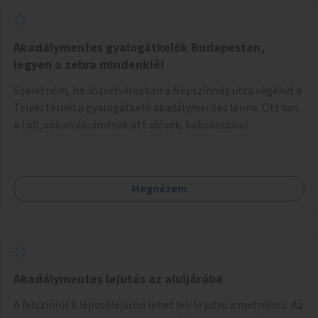
Akadálymentes gyalogátkelők Budapesten,
legyen a zebra mindenkié!
Szeretném, ha Józsefvárosban a Népszínház utca végénél a
Teleki térnél a gyalogátkelő akadálymentes lenne. Ott van
a Lidl, sokan vásárolnak ott idősek, babakocsival
közlekedők és fogyatékossággal élők is. Ennek ellenére a
zebra nem akadálymentes. A gyalogátkelő mindenkié, ez ne
csak elméletben legyen igaz
Megnézem
Akadálymentes lejutás az aluljáróba
A felszínről 8 lépcsőlejárón lehet fel-le jutni a metróhoz. Az