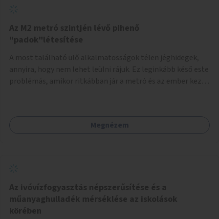
Az M2 metró szintjén lévő pihenő
"padok"létesítése
A most található ülő alkalmatosságok télen jéghidegek,
annyira, hogy nem lehet leülni rájuk. Ez leginkább késő este
problémás, amikor ritkábban jár a metró és az ember keze
tele van csomagokkal.
Megnézem
Az ivóvízfogyasztás népszerűsítése és a
műanyaghulladék mérséklése az iskolások
körében