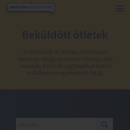
Beküldött ötletek
Az ötleteket itt abban a formában
láthatod, ahogy azokat az ötletgazdák
beadták. A szűrők segítségével tudod
szűkíteni a megjelenített listát.