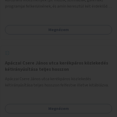
programjai felkerülnének, és amin keresztül két érdeklődő,
akik nem szívesen mennének egyedül az adott programra,
összeszerveződhetnek.
Megnézem
Apáczai Csere János utca kerékpáros közlekedés
kétirányúsítása teljes hosszon
Apáczai Csere János utca kerékpáros közlekedés
kétirányúsítása teljes hosszon felfestve illetve kitáblázva.
Megnézem