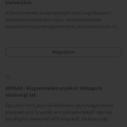
pedig tàmogatàsképpen adatna! A takarítàst kötelezően
kialakítása
fizethetné a hasznàlója, ez esetleg megoldàs lehet erre a
A tánc mindenkié kezdeményezés célja, hogy Budapest
problémàra!És ha nem rendezi, kitiltjàk a hasznàlók közül!
különböző kerületeiben olyan, tánchoz alkalmas
Remélem hasznosnak vélik majd ezt az ötletemet! Talàn
szabadtéri helyszínek jöjjenek létre, ahol mind a profi, mind
egy-két kapszulàt elfogadnék én is honoràriumképpen
az amatőr táncosok valamint a tánciskolák, táncklubok,
sajàt hasznàlatra nekem! Köszönetteljes szeretettel a làny
sőt, az egyszerű mozgásra vágyó lakosok is részt vehetnek
Budapestről
közösségi eseményeken. Ehhez olyan terek kialakítására
Megnézem
van szükség, ahol szabadtéri táncok szervezésére alkalmas,
csiszolt, sima burkolattal rendelkező platformok állnak
rendelkezésre. Az 5 darab táncteret, melynek nagysága
egyenként 70 négyzetméter. parkokban, közterületeken
javasoljuk kialakítani.
ANYAAA - Kisgyermekes anyákat támogató
közösségi tér
Egy olyan teret javaslok létrehozni, ami a kisgyermekes
anyáknak szól. Az anyák nem csak pelenkákról vágynak
beszélgetni, hanem felnőtt dolgokról, párkapcsolati
változásokról, új életük kihívásairól. Rengeteg tér és