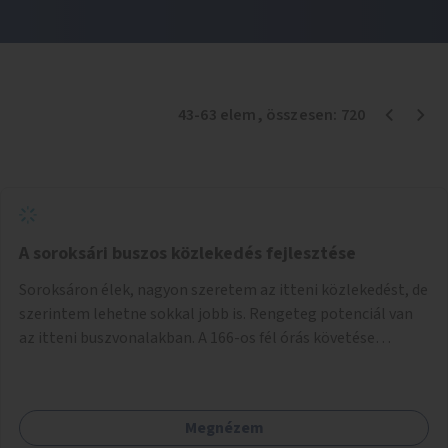
43
-
63
elem
, összesen:
720
A soroksári buszos közlekedés fejlesztése
Soroksáron élek, nagyon szeretem az itteni közlekedést, de
szerintem lehetne sokkal jobb is. Rengeteg potenciál van
az itteni buszvonalakban. A 166-os fél órás követése
hétköznap borzasztó ritka. Csomóan utaznak vele és egy
nagyon kényelmes járat. Nagyon jól el lehet vele kerülni a
HÉVet, ráadásul kényelmes alacsonypadlós szolgáltatást
Megnézem
nyújt. Hétköznap csúcsidőben a 166-os járhatna 15