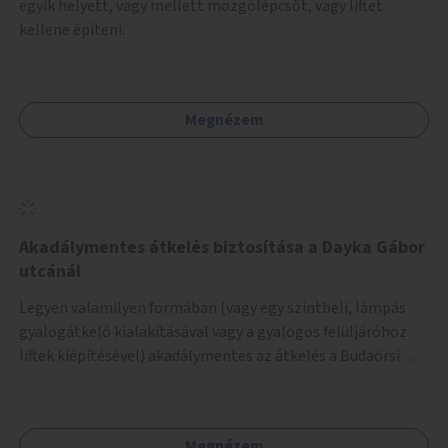
egyik helyett, vagy mellett mozgólépcsőt, vagy liftet
kellene építeni.
Megnézem
Akadálymentes átkelés biztosítása a Dayka Gábor
utcánál
Legyen valamilyen formában (vagy egy szintbeli, lámpás
gyalogátkelő kialakításával vagy a gyalogos felüljáróhoz
liftek kiépítésével) akadálymentes az átkelés a Budaörsi
úton a Dayka Gábor utcánál.
Megnézem