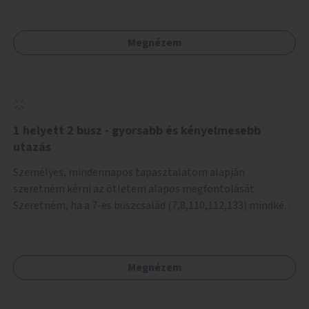
mivel nem üzletszerű a tevékenység.) Közösségi téren a
piacokkal nem konkurál.
Megnézem
1 helyett 2 busz - gyorsabb és kényelmesebb
utazás
Személyes, mindennapos tapasztalatom alapján
szeretném kérni az ötletem alapos megfontolását.
Szeretném, ha a 7-es buszcsalád (7,8,110,112,133) mindkét
irányban a Tisza István tér nevű megállóit aránylag kis
beavatkozással átalakítanák úgy, hogy egyszerre kettő
busz is be tudjon állni az öbölbe. Jelenleg biztonságosan
Megnézem
csak egy jármű tud beállni és kinyitni az ajtókat. A szorosan
mögötte haladó biztonsági okokból nem nyit ajtót, csak ha
az első már elhagyja a megállót és ő szabályosan be nem