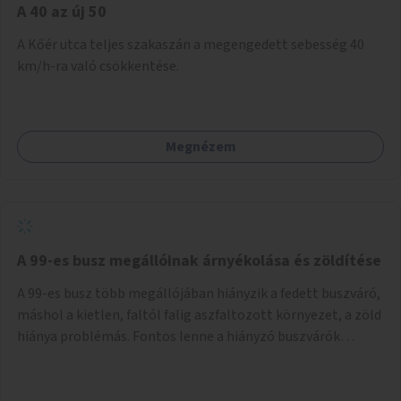
A 40 az új 50
A Kőér utca teljes szakaszán a megengedett sebesség 40
km/h-ra való csökkentése.
Megnézem
A 99-es busz megállóinak árnyékolása és zöldítése
A 99-es busz több megállójában hiányzik a fedett buszváró,
máshol a kietlen, faltól falig aszfaltozott környezet, a zöld
hiánya problémás. Fontos lenne a hiányzó buszvárók
pótlása és az árnyékolás megoldása. Mindezt a zöldítéssel
is össze lehetne kötni: ahol megoldható, ott az utasváróra
vagy akár önálló rácsozatra futtatott növényekkel