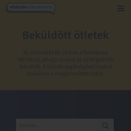
Beküldött ötletek
Az ötleteket itt abban a formában
láthatod, ahogy azokat az ötletgazdák
beadták. A szűrők segítségével tudod
szűkíteni a megjelenített listát.