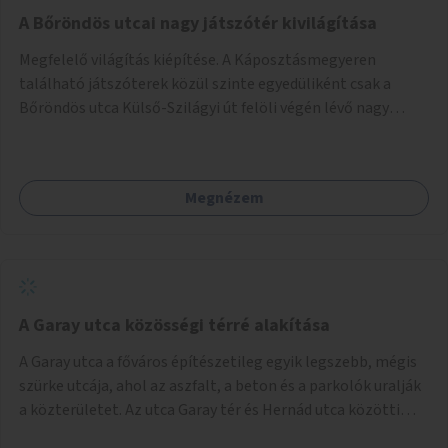
A Bőröndös utcai nagy játszótér kivilágítása
Megfelelő világítás kiépítése. A Káposztásmegyeren
található játszóterek közül szinte egyedüliként csak a
Bőröndös utca Külső-Szilágyi út felöli végén lévő nagy
játszótér nem rendelkezik közvilágítással, ami miatt a őszi
és téli hónapokban nem lehet ide járni a gyerekekkel.
Megnézem
A Garay utca közösségi térré alakítása
A Garay utca a főváros építészetileg egyik legszebb, mégis
szürke utcája, ahol az aszfalt, a beton és a parkolók uralják
a közterületet. Az utca Garay tér és Hernád utca közötti
szakasza tökéletes tere lehetne egy zöld és közösségbarát