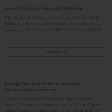
A Göncz Árpád Városközpont zöldítése
A Róbert Károly Krt., Angyalföldi út és Déryné köz által
határolt parkoló egy óriási betonfelület, ahol rengeteg
gyalogos, biciklis és autós fordul meg. A beton feltörésével,
virágágyások létesítésével, fák ültetésével a terület
kellemesebbé, élhetőbbá varázsolható. Az Angyalföldi út
menti járda és a parkoló közé kellene egy zöld sáv,
Megnézem
virágágyásokkal a meglévő fák alá, a lakóépület felőli két
autósáv közé fákat lehetne ültetni, illetve a parkoló és a
járda / bicikliút közé is jók lennének fák.
A Margit híd, budai hídfő buszmegálló
környezetének rendezése
A Margit híd budai hídfő buszmegállóban árnyékoló-
esővédő tető építése és pad lehelyezése. A szűk járda miatt
hagyományos buszmegálló nem fér el, egyedi megoldásra