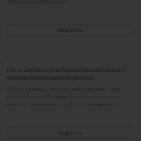
kell várni egy csatlakozásra.
Megnézem
178-as autóbusz járat körjárattá alakításával a
tabániak közlekedésének javítása.
A 178-as autóbusz - lakossági kérések ellenére - nem
közlekedik az Erzsébet hídon át a Kossuth Lajos utca,
Rákóczi út nyomvonalon, ezáltal a Tabánban lakók
belvárosba jutásának minősége jelentősen romlott a
változtatás óta! Nem tudnak továbbá a Tabániak közvetlen
járattal feljutni a Naphegyre, ahol iskola és óvoda is van a
Megnézem
körzetben élők számára. Megoldás lenne, ha a 178-as