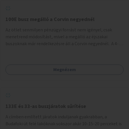
tud állni a megállóba. A környéken a tömegközlekedés
csúcsidőben már most is fullos, a Bosnyák téri beruházások
befejeztével hatványozódni fog az utazási igény.
100E busz megálló a Corvin negyednél
Az ötlet senmilyen pénzügyi forrást nem igényel, csak
menetrend módosítást, mivel a megálló az éjszakai
buszoknak már rendelkezésre áll a Corvin negyednél. A 4-es
és 6-os villamos vonalához közel élőknek a repülőtérre
kijutást, illetve onnan hazajutást nagyban megkönnyítené,
ha a 100E reptéri busz a Corvin negyed metrómegállónál is
Megnézem
megállna - főleg éjjel, amikor a metró nem jár, és a 200E
busz is sokkal ritkábban. Az utazási időt a belvárosban
100E-re fel-/leszállóknak ez az egyetlen plusz megálló
nem hosszabbítaná meg sokkal, a 4-6 vonalán lakóknak
viszont a Kálvin tér-Corvin negyed utat megspórolva 10-15
perccel rövidítheti az utazási idejét.
133E és 33-as buszjáratok sűrítése
A címben említett járatok induljanak gyakrabban, a
Budafoki út felé lakóknak sokszor akár 10-15-20 perceket is