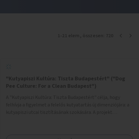
1
-
21
elem
, összesen:
720
"Kutyapiszi Kultúra: Tiszta Budapestért" ("Dog
Pee Culture: For a Clean Budapest")
A "Kutyapiszi Kultúra: Tiszta Budapestért" célja, hogy
felhívja a figyelmet a felelős kutyatartás új dimenziójára: a
kutyapiszi utcai tisztításának szokására. A projekt
keretében szeretnénk edukálni a kutyatulajdonosokat,
hogy séta közben, amikor kedvencük a járdára vizel, egy
palack vízzel öblítsék le azt, ezzel hozzájárulva a tiszta,