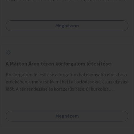
lenne szükség.
Megnézem
A Márton Áron téren körforgalom létesítése
Körforgalom létesítése a forgalom hatékonyabb elosztása
érdekében, amely csökkentheti a torlódásokat és az utazási
időt. A tér rendezése és korszerűsítése: új burkolat,
zöldfelületek, modern közösségi tér kialakítása, hogy a
hely valódi köztérré váljon, ahol az emberek szívesen
időznek.
Megnézem