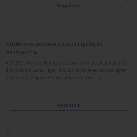
Megnézem
barátságosabbá és zöldebbé lehetne tenni a megállókat.
A BUBI kiterjesztése a Sasad Ligetig és
Gazdagrétig
A BUBI 3.0 tervezett kiterjesztése során létesüljenek BUBI
állomások a Sasad Liget lakópark környékén és Gazdagrét
déli részén (Nagyszeben tér/Eleven Center) is.
Megnézem