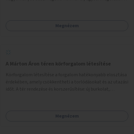
lenne szükség.
Megnézem
A Márton Áron téren körforgalom létesítése
Körforgalom létesítése a forgalom hatékonyabb elosztása
érdekében, amely csökkentheti a torlódásokat és az utazási
időt. A tér rendezése és korszerűsítése: új burkolat,
zöldfelületek, modern közösségi tér kialakítása, hogy a
hely valódi köztérré váljon, ahol az emberek szívesen
időznek.
Megnézem