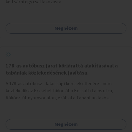
kell várni egy csatlakozásra.
Megnézem
178-as autóbusz járat körjárattá alakításával a
tabániak közlekedésének javítása.
A 178-as autóbusz - lakossági kérések ellenére - nem
közlekedik az Erzsébet hídon át a Kossuth Lajos utca,
Rákóczi út nyomvonalon, ezáltal a Tabánban lakók
belvárosba jutásának minősége jelentősen romlott a
változtatás óta! Nem tudnak továbbá a Tabániak közvetlen
járattal feljutni a Naphegyre, ahol iskola és óvoda is van a
Megnézem
körzetben élők számára. Megoldás lenne, ha a 178-as