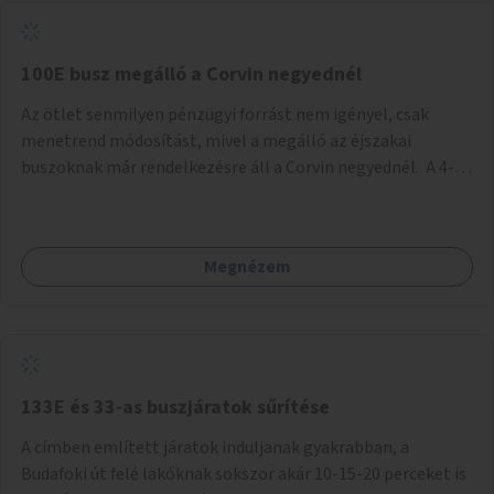
tud állni a megállóba. A környéken a tömegközlekedés
csúcsidőben már most is fullos, a Bosnyák téri beruházások
befejeztével hatványozódni fog az utazási igény.
100E busz megálló a Corvin negyednél
Az ötlet senmilyen pénzügyi forrást nem igényel, csak
menetrend módosítást, mivel a megálló az éjszakai
buszoknak már rendelkezésre áll a Corvin negyednél. A 4-es
és 6-os villamos vonalához közel élőknek a repülőtérre
kijutást, illetve onnan hazajutást nagyban megkönnyítené,
ha a 100E reptéri busz a Corvin negyed metrómegállónál is
Megnézem
megállna - főleg éjjel, amikor a metró nem jár, és a 200E
busz is sokkal ritkábban. Az utazási időt a belvárosban
100E-re fel-/leszállóknak ez az egyetlen plusz megálló
nem hosszabbítaná meg sokkal, a 4-6 vonalán lakóknak
viszont a Kálvin tér-Corvin negyed utat megspórolva 10-15
perccel rövidítheti az utazási idejét.
133E és 33-as buszjáratok sűrítése
A címben említett járatok induljanak gyakrabban, a
Budafoki út felé lakóknak sokszor akár 10-15-20 perceket is