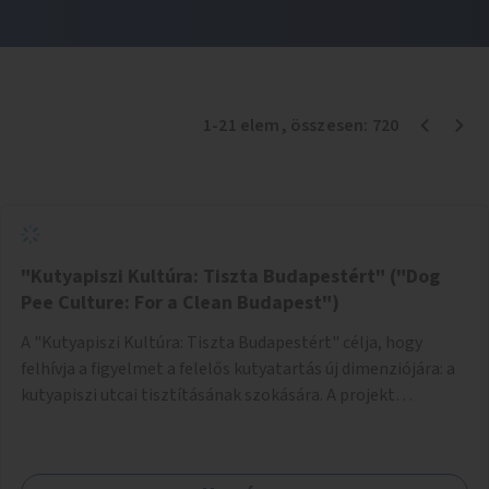
1
-
21
elem
, összesen:
720
"Kutyapiszi Kultúra: Tiszta Budapestért" ("Dog
Pee Culture: For a Clean Budapest")
A "Kutyapiszi Kultúra: Tiszta Budapestért" célja, hogy
felhívja a figyelmet a felelős kutyatartás új dimenziójára: a
kutyapiszi utcai tisztításának szokására. A projekt
keretében szeretnénk edukálni a kutyatulajdonosokat,
hogy séta közben, amikor kedvencük a járdára vizel, egy
palack vízzel öblítsék le azt, ezzel hozzájárulva a tiszta,