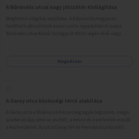
A Bőröndös utcai nagy játszótér kivilágítása
Megfelelő világítás kiépítése. A Káposztásmegyeren
található játszóterek közül szinte egyedüliként csak a
Bőröndös utca Külső-Szilágyi út felöli végén lévő nagy
játszótér nem rendelkezik közvilágítással, ami miatt a őszi
és téli hónapokban nem lehet ide járni a gyerekekkel.
Megnézem
A Garay utca közösségi térré alakítása
A Garay utca a főváros építészetileg egyik legszebb, mégis
szürke utcája, ahol az aszfalt, a beton és a parkolók uralják
a közterületet. Az utca Garay tér és Hernád utca közötti
szakasza tökéletes tere lehetne egy zöld és közösségbarát