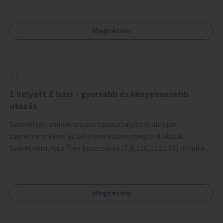
mivel nem üzletszerű a tevékenység.) Közösségi téren a
piacokkal nem konkurál.
Megnézem
1 helyett 2 busz - gyorsabb és kényelmesebb
utazás
Személyes, mindennapos tapasztalatom alapján
szeretném kérni az ötletem alapos megfontolását.
Szeretném, ha a 7-es buszcsalád (7,8,110,112,133) mindkét
irányban a Tisza István tér nevű megállóit aránylag kis
beavatkozással átalakítanák úgy, hogy egyszerre kettő
busz is be tudjon állni az öbölbe. Jelenleg biztonságosan
Megnézem
csak egy jármű tud beállni és kinyitni az ajtókat. A szorosan
mögötte haladó biztonsági okokból nem nyit ajtót, csak ha
az első már elhagyja a megállót és ő szabályosan be nem