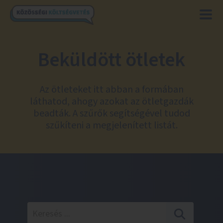
Beküldött ötletek
Az ötleteket itt abban a formában
láthatod, ahogy azokat az ötletgazdák
beadták. A szűrők segítségével tudod
szűkíteni a megjelenített listát.