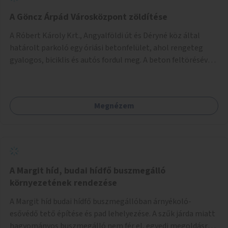
A Göncz Árpád Városközpont zöldítése
A Róbert Károly Krt., Angyalföldi út és Déryné köz által
határolt parkoló egy óriási betonfelület, ahol rengeteg
gyalogos, biciklis és autós fordul meg. A beton feltörésével,
virágágyások létesítésével, fák ültetésével a terület
kellemesebbé, élhetőbbá varázsolható. Az Angyalföldi út
menti járda és a parkoló közé kellene egy zöld sáv,
Megnézem
virágágyásokkal a meglévő fák alá, a lakóépület felőli két
autósáv közé fákat lehetne ültetni, illetve a parkoló és a
járda / bicikliút közé is jók lennének fák.
A Margit híd, budai hídfő buszmegálló
környezetének rendezése
A Margit híd budai hídfő buszmegállóban árnyékoló-
esővédő tető építése és pad lehelyezése. A szűk járda miatt
hagyományos buszmegálló nem fér el, egyedi megoldásra