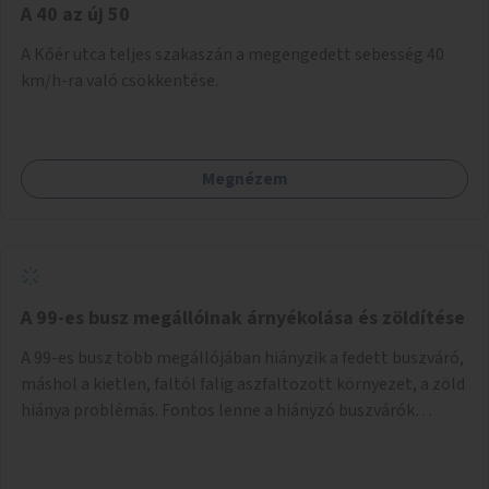
A 40 az új 50
A Kőér utca teljes szakaszán a megengedett sebesség 40
km/h-ra való csökkentése.
Megnézem
A 99-es busz megállóinak árnyékolása és zöldítése
A 99-es busz több megállójában hiányzik a fedett buszváró,
máshol a kietlen, faltól falig aszfaltozott környezet, a zöld
hiánya problémás. Fontos lenne a hiányzó buszvárók
pótlása és az árnyékolás megoldása. Mindezt a zöldítéssel
is össze lehetne kötni: ahol megoldható, ott az utasváróra
vagy akár önálló rácsozatra futtatott növényekkel