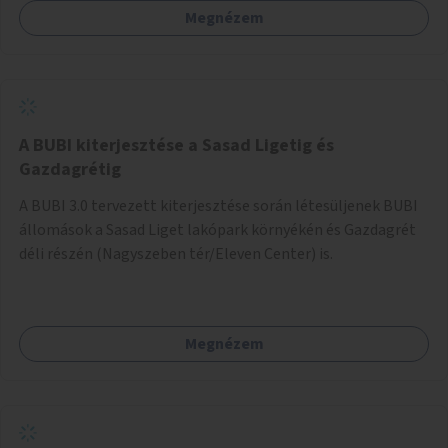
Megnézem
barátságosabbá és zöldebbé lehetne tenni a megállókat.
A BUBI kiterjesztése a Sasad Ligetig és
Gazdagrétig
A BUBI 3.0 tervezett kiterjesztése során létesüljenek BUBI
állomások a Sasad Liget lakópark környékén és Gazdagrét
déli részén (Nagyszeben tér/Eleven Center) is.
Megnézem