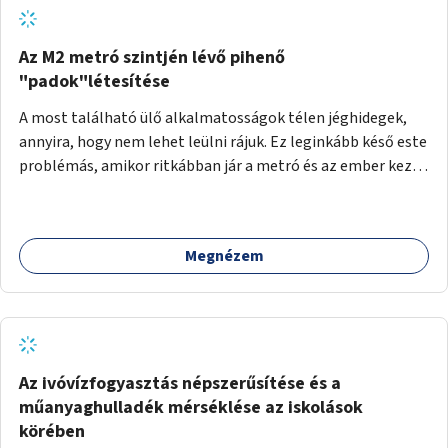
Az M2 metró szintjén lévő pihenő
"padok"létesítése
A most található ülő alkalmatosságok télen jéghidegek,
annyira, hogy nem lehet leülni rájuk. Ez leginkább késő este
problémás, amikor ritkábban jár a metró és az ember keze
tele van csomagokkal.
Megnézem
Az ivóvízfogyasztás népszerűsítése és a
műanyaghulladék mérséklése az iskolások
körében