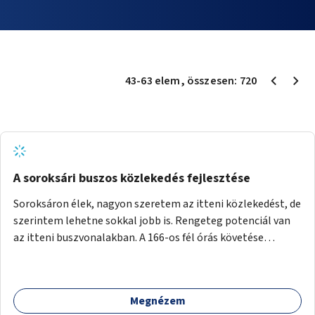
43
-
63
elem
, összesen:
720
A soroksári buszos közlekedés fejlesztése
Soroksáron élek, nagyon szeretem az itteni közlekedést, de
szerintem lehetne sokkal jobb is. Rengeteg potenciál van
az itteni buszvonalakban. A 166-os fél órás követése
hétköznap borzasztó ritka. Csomóan utaznak vele és egy
nagyon kényelmes járat. Nagyon jól el lehet vele kerülni a
HÉVet, ráadásul kényelmes alacsonypadlós szolgáltatást
Megnézem
nyújt. Hétköznap csúcsidőben a 166-os járhatna 15