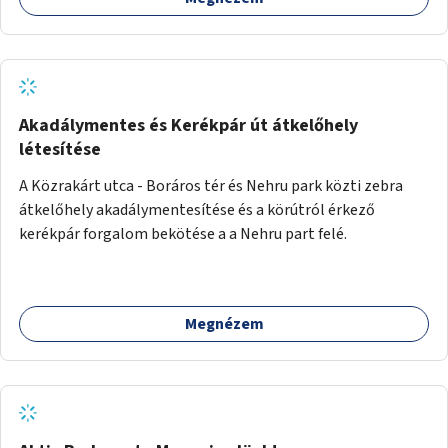
Akadálymentes és Kerékpár út átkelőhely
létesítése
A Közrakárt utca - Boráros tér és Nehru park közti zebra
átkelőhely akadálymentesítése és a körútról érkező
kerékpár forgalom bekötése a a Nehru part felé.
Megnézem