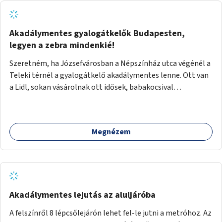
Akadálymentes gyalogátkelők Budapesten,
legyen a zebra mindenkié!
Szeretném, ha Józsefvárosban a Népszínház utca végénél a
Teleki térnél a gyalogátkelő akadálymentes lenne. Ott van
a Lidl, sokan vásárolnak ott idősek, babakocsival
közlekedők és fogyatékossággal élők is. Ennek ellenére a
zebra nem akadálymentes. A gyalogátkelő mindenkié, ez ne
csak elméletben legyen igaz
Megnézem
Akadálymentes lejutás az aluljáróba
A felszínről 8 lépcsőlejárón lehet fel-le jutni a metróhoz. Az