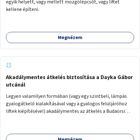
egyik helyett, vagy mellett mozgólépcsőt, vagy liftet
kellene építeni.
Megnézem
Akadálymentes átkelés biztosítása a Dayka Gábor
utcánál
Legyen valamilyen formában (vagy egy szintbeli, lámpás
gyalogátkelő kialakításával vagy a gyalogos felüljáróhoz
liftek kiépítésével) akadálymentes az átkelés a Budaörsi
úton a Dayka Gábor utcánál.
Megnézem