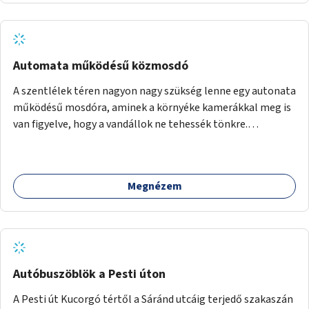
Automata működésű közmosdó
A szentlélek téren nagyon nagy szükség lenne egy autonata
működésű mosdóra, aminek a környéke kamerákkal meg is
van figyelve, hogy a vandállok ne tehessék tönkre.
Területileg a jelenlegi buszvégállomás területén lenne a
leghasznosabb a HÉV felé, mivel itt a forgalom is igen nagy.
Megnézem
Autóbuszöblök a Pesti úton
A Pesti út Kucorgó tértől a Sáránd utcáig terjedő szakaszán