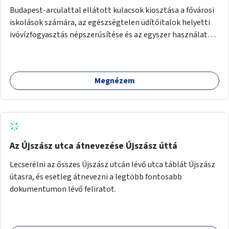
Budapest-arculattal ellátott kulacsok kiosztása a fővárosi
iskolások számára, az egészségtelen üdítőitalok helyetti
ivóvízfogyasztás népszerűsítése és az egyszer használatos
PET-palackok használatának csökkentése céljából.
Megnézem
Az Újszász utca átnevezése Újszász úttá
Lecserélni az ősszes Újszász utcán lévő utca táblát Újszász
útasra, és esetleg átnevezni a legtöbb fontosabb
dokumentumon lévő feliratot.