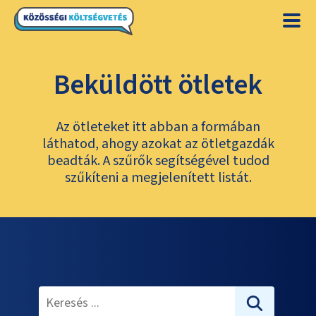
Beküldött ötletek
Az ötleteket itt abban a formában
láthatod, ahogy azokat az ötletgazdák
beadták. A szűrők segítségével tudod
szűkíteni a megjelenített listát.