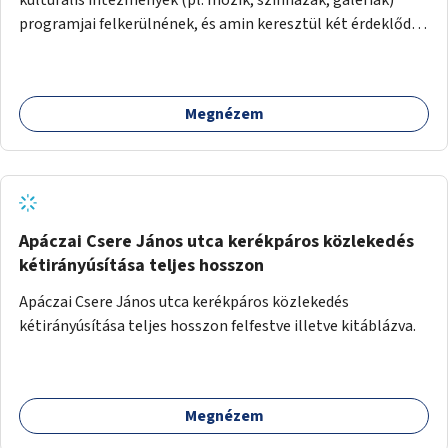
programjai felkerülnének, és amin keresztül két érdeklődő,
akik nem szívesen mennének egyedül az adott programra,
összeszerveződhetnek.
Megnézem
Apáczai Csere János utca kerékpáros közlekedés
kétirányúsítása teljes hosszon
Apáczai Csere János utca kerékpáros közlekedés
kétirányúsítása teljes hosszon felfestve illetve kitáblázva.
Megnézem