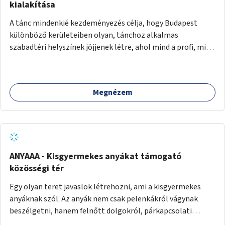
pedig tàmogatàsképpen adatna! A takarítàst kötelezően
kialakítása
fizethetné a hasznàlója, ez esetleg megoldàs lehet erre a
A tánc mindenkié kezdeményezés célja, hogy Budapest
problémàra!És ha nem rendezi, kitiltjàk a hasznàlók közül!
különböző kerületeiben olyan, tánchoz alkalmas
Remélem hasznosnak vélik majd ezt az ötletemet! Talàn
szabadtéri helyszínek jöjjenek létre, ahol mind a profi, mind
egy-két kapszulàt elfogadnék én is honoràriumképpen
az amatőr táncosok valamint a tánciskolák, táncklubok,
sajàt hasznàlatra nekem! Köszönetteljes szeretettel a làny
sőt, az egyszerű mozgásra vágyó lakosok is részt vehetnek
Budapestről
közösségi eseményeken. Ehhez olyan terek kialakítására
Megnézem
van szükség, ahol szabadtéri táncok szervezésére alkalmas,
csiszolt, sima burkolattal rendelkező platformok állnak
rendelkezésre. Az 5 darab táncteret, melynek nagysága
egyenként 70 négyzetméter. parkokban, közterületeken
javasoljuk kialakítani.
ANYAAA - Kisgyermekes anyákat támogató
közösségi tér
Egy olyan teret javaslok létrehozni, ami a kisgyermekes
anyáknak szól. Az anyák nem csak pelenkákról vágynak
beszélgetni, hanem felnőtt dolgokról, párkapcsolati
változásokról, új életük kihívásairól. Rengeteg tér és