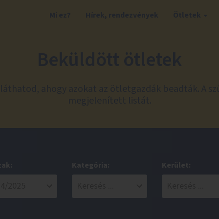
Mi ez?
Hírek, rendezvények
Ötletek
Beküldött ötletek
láthatod, ahogy azokat az ötletgazdák beadták. A sz
megjelenített listát.
zak:
Kategória:
Kerület: