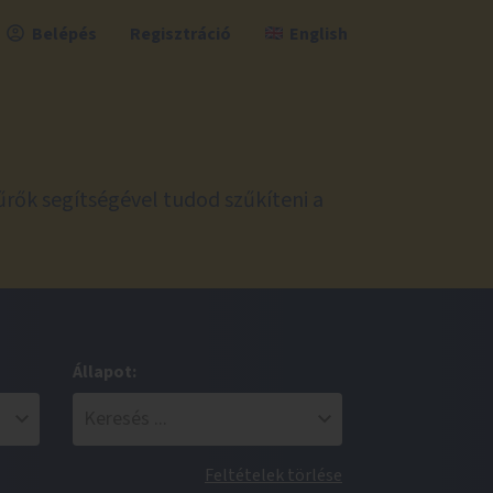
Belépés
Regisztráció
English
űrők segítségével tudod szűkíteni a
Állapot:
Feltételek törlése