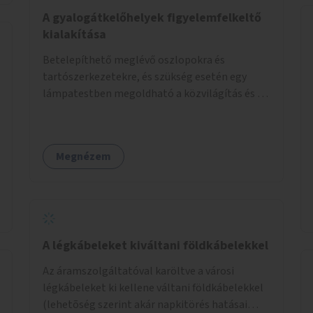
élőlényeknek kedvez. Apróbb
A gyalogátkelőhelyek figyelemfelkeltő
beavatkozásokkal, a szabályozások gondos
kialakítása
áttekintésével, ésszerű módosításával, azok
Betelepíthető meglévő oszlopokra és
betartása mellett változatosabbá tennénk a
tartószerkezetekre, és szükség esetén egy
budapesti patakok nagyvízi, ahol lehetőség van
lámpatestben megoldható a közvilágítás és a
rá, kisvízi medrét. A nagyvízi mederbe őshonos
zebra világítása is. Hogy sötétben is látható
fás és lágyszárú növényfajok
legyen zebrák.
visszatelepítésével változatossabbá tehetők a
rézsűk, mint élőhely. Emellett a kisvízi
Megnézem
mederben drága revitalizáció híján, apróbb
mesterséges és természetes beavatkozásokkal
érhető el, hogy változatosabb legyen a kisvízi
meder.
A légkábeleket kiváltani földkábelekkel
Az áramszolgáltatóval karöltve a városi
légkábeleket ki kellene váltani földkábelekkel
(lehetõség szerint akár napkitörés hatásai