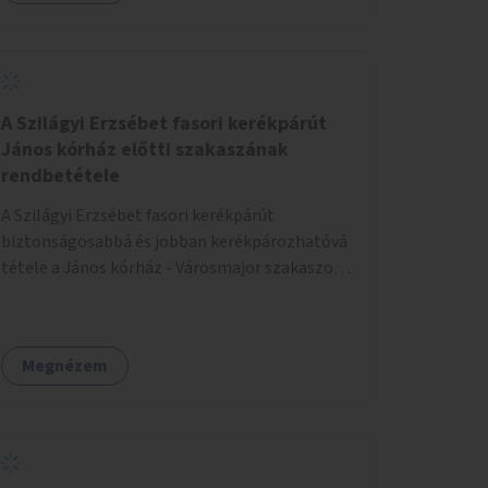
A Szilágyi Erzsébet fasori kerékpárút
János kórház előtti szakaszának
rendbetétele
A Szilágyi Erzsébet fasori kerékpárút
biztonságosabbá és jobban kerékpározhatóvá
tétele a János kórház - Városmajor szakaszon,
a kereszteződésen való átvezetésnél kb a
Majorkáig, az útpálya javításával, a kerékpárút
egyértelműbb felfestésével, a gyalogos
Megnézem
forgalomtól való jobb elkülönítésével, esetleg
ésszerűbb útvonal kijelölésével.