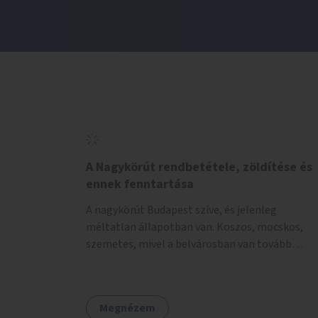
A Nagykörút rendbetétele, zöldítése és
ennek fenntartása
A nagykörút Budapest szíve, és jelenleg
méltatlan állapotban van. Koszos, mocskos,
szemetes, mivel a belvárosban van tovább
talán nem is kell ezen méltatlan, igénytelen
állapotot bemutatni. Ezen áldatlan helyzetet
szükséges felszámolni, a közterület állandó és
Megnézem
rendszeres tisztán tartásával, és nagy szükség