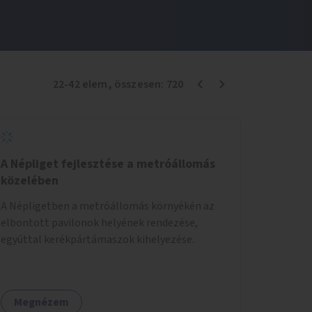
22
-
42
elem
, összesen:
720
A Népliget fejlesztése a metróállomás
közelében
A Népligetben a metróállomás környékén az
elbontott pavilonok helyének rendezése,
egyúttal kerékpártámaszok kihelyezése.
Megnézem