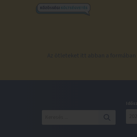
Az ötleteket itt abban a formában 
Idős