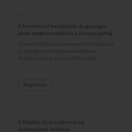
jelölt, és burkolati jellel elválasztott gyalog-
és kerékpárútra lenne itt szükség, ahogy a
Bálna mellett is. A jelenlegi állapot
tarthatatlan, ugyanis a trehányul kirakott
A Szerémi úti kerékpárút és gyalogos
táblákból az se derül ki, hogy szabad-e ott
járda meghosszabítása a Savoya parkig
kerékpározni.
A Szerémi úttal párhuzamosan futó kerékpár út
és gyalogos járda meghosszabbítása a
Mezőkövesd út és a Savoya Park közötti
szakaszon.
Megnézem
A Thököly út erzsébetvárosi
szakaszának fásítása