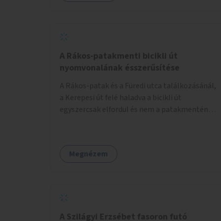
lenne megfelelő szállást nyújtani a
hajléktalanoknak (és nemcsak éjszakára).
Kritikus pontnak tartom az utcai telefonfülkék
helyzetét, melyet a szolgáltatóval
együttműködve szükséges lenne felszámolni,
A Rákos-patakmenti bicikli út
hiszen manapság ezeket már senki nem
nyomvonalának ésszerűsítése
használja. Bűzlenek, fertőzésveszélyesek, az
A Rákos-patak és a Füredi utca találkozásánál,
egész körút képét rontják. Helyükön érdemes
a Kerepesi út felé haladva a bicikli út
lenne megfontolni, hogy ott zöldítés, virágok
egyszercsak elfordul és nem a patakmentén
kihelyezése történjen, amit persze
halad tovább. Ezt a kanyart szüntessék meg és
rendszeresen ápolnak, karbantartanak.
a bicikli út a patakmentén haladjon tovább.
Megnézem
A Szilágyi Erzsébet fasoron futó