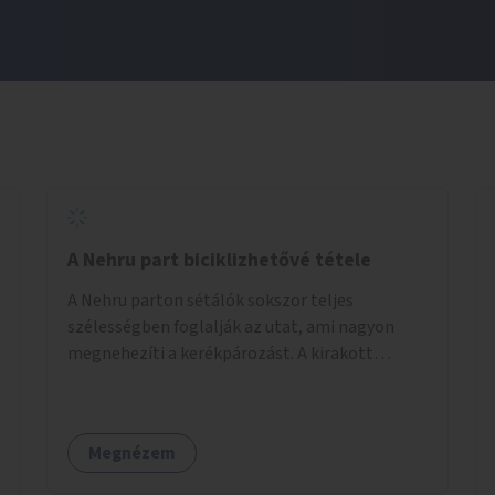
A Nehru part biciklizhetővé tétele
A Nehru parton sétálók sokszor teljes
szélességben foglalják az utat, ami nagyon
megnehezíti a kerékpározást. A kirakott
fotelek is csak a rajta ülőknek kényelmes,
mindenki másnak akadály, ezért el kellene őket
távolítani. A kikötőbakokat, ha megoldható, át
Megnézem
kellene helyezni a kerítés másik oldalára,
közvetlenül a partfal tetejére. Egyértelműen