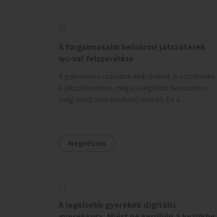
növelnék a bérlet árát és gyakorítanák a
járatokat. 9500 vagy 8950 Ft teljesen mindegy
egy család költségvetésében, a közlekedésben
viszont sokkal jobban megéreznénk.
A forgalmasabb belvárosi játszóterek
wc-vel felszerélése
A gyermekes családok akár órákat is eltöltenek
a játszótereken, mégis a legtöbb helyszínen
még most sem elérhető mosdó. Ez a
felnőtteknek, de a nagyobb gyerekeknek is
kellemetlen, a mobil wc is megoldás lenne,
vagy olyan, ami fizetős, de fogadjon el
Megnézem
bankkártyàt is!
A legkisebb gyerekek digitális
gyerekkora. Miért ne kerüljön a kezükbe