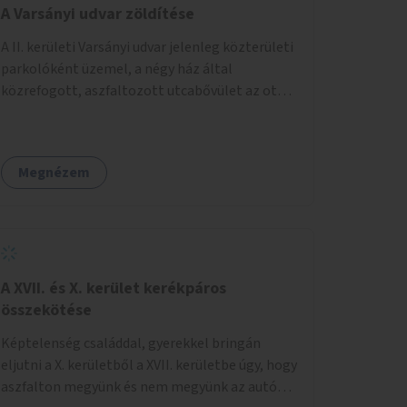
A Varsányi udvar zöldítése
A II. kerületi Varsányi udvar jelenleg közterületi
parkolóként üzemel, a négy ház által
közrefogott, aszfaltozott utcabővület az ott
parkoló 12 autót szolgálja ki. Ehelyett
szeretnénk, hogy itt egy olyan, két részből álló
magasított zöldfelület jöjjön létre, amely a
Megnézem
Varsányi Irén utca bővületeként és a megújult
Széna térrel való összekapcsolásaként a helyi
lakosok és az átmenő gyalogos forgalom
számára is lehetőséget nyújtson rekreációs
célokra. A Varsányi Irén utca és a Varsányi udvar
jelenleg két különálló közterületként
A XVII. és X. kerület kerékpáros
viselkedik, elválasztja őket a biciklisáv és a
összekötése
mellette lévő járda, az ötlet a két közterület
Képtelenség családdal, gyerekkel bringán
összekapcsolását szorgalmazza. A
eljutni a X. kerületből a XVII. kerületbe úgy, hogy
látványterveken is szereplő padok, teraszok,
aszfalton megyünk és nem megyünk az autók
zöldfelületek és biciklitárolók mindenki