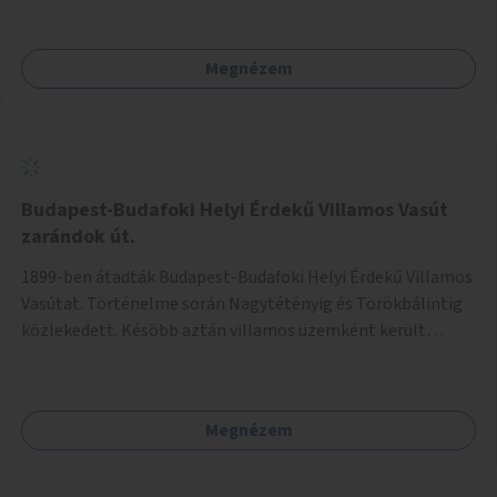
található leggyakoribb szennyezőanyagok, például CO2,
PM10, PM2.5 és egyéb szennyező anyagok mérésére.
Megnézem
Budapest-Budafoki Helyi Érdekű Villamos Vasút
zarándok út.
1899-ben átadták Budapest-Budafoki Helyi Érdekű Villamos
Vasútat. Történelme során Nagytétényig és Törökbálintig
közlekedett. Késöbb aztán villamos üzemként került
átalakításra. A nagytétényi ága 1983-ban megszűnt. A
Törökbálinti ága ma Kamara erdőig 41 es villamosként él. E
vonal méltán megérdemelne egy zarándok utat, ahol a
Megnézem
vonal egykori történelme kerülne bemutatásra. A
zarándoklaton résztvevők így a XI., XXII. Budaörs és
Törökbálintnak adna turista forgalmat, fellendelést a helyi