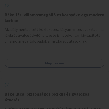
fordítással. Irodalmi műveket műfordítással. A dolgot
persze turisztikai keretbe is el lehet helyezni. Angol, olasz,
francia, spanyol, orosz, kínai a környékbeli nyelvek mellé.
Béke téri villamosmegálló és környéke egy modern
Kis irodalmi idézeteket is oda lehet csapni, pl. ahova illik
korban
nem magyar nyelvű Kárpát-medencei írók magyarra
Akadálymentesített közlekedés, kátyúmentes övezet, sima
fordított sorait. Az egyes nyelveken a többi nyelvű részeken
járda és gyalogátkelőhely, este is hatékonyan kivilágított
is ki lehetne domborítani az ahhoz a nyelvhez kapcsolódó
villamosmegállók, padok a megfáradt utasoknak.
különlegességeket.
Megnézem
Béke utcai biztonságos biciklis és gyalogos
átkelés
A Rákos-patak melletti kerékpárút részeként a Béke utcai