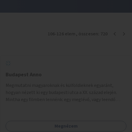
106
-
126
elem
, összesen:
720
Budapest Anno
Megmutatni magyaroknak és külföldieknek egyaránt,
hogyan nézett ki egy budapesti utca a XX. század elején.
Mintha egy filmben lennénk: egy meglévő, vagy leendő
sétálóutcában a szatócsboltokban eladókisasszonyok
kötényben, főkötőben szolgálnak ki a pult mögött. A
kávéházban, étteremben elegáns főúr és pincérek
Megnézem
szolgálnak fel. Kis boltokban árulnak a kézművesek,