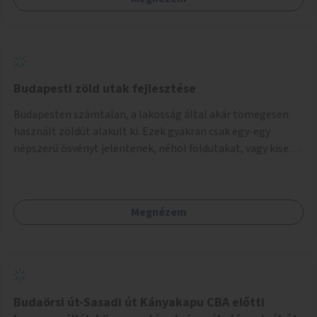
intézmény, civil szervezet, egyház, stb. a legszükségesebb
paraméterek megadásával feltöltheti a
programinformációkat. Külön szűrő vagy hashtag
kapcsolódna az ingyenes programokhoz.
Budapesti zöld utak fejlesztése
Budapesten számtalan, a lakosság által akár tömegesen
használt zöldút alakult ki. Ezek gyakran csak egy-egy
népszerű ösvényt jelentenek, néhol földutakat, vagy kisebb
szakaszokon utcákat is felfűznek. A főváros nevezze el,
táblázza ki az arra alkalmasakat, és vonalas aszfaltozás
vagy környezetrombolás nélkül javítsa azok biztonságát és
Megnézem
használhatóságát azok közúti átvezetései, szűkületei,
csúszós rézsűi javításával. A kiépített közterülettel
érintkező, könnyen ellátható pontokon helyezzen ki
közterületi hulladékgyűjtőket. A nagyobb tócsáknál
környezetbarát feltöltéssel, a padkáknál
akadálymentesítéssel segítsék a gyaloglók és
Budaörsi út-Sasadi út Kányakapu CBA előtti