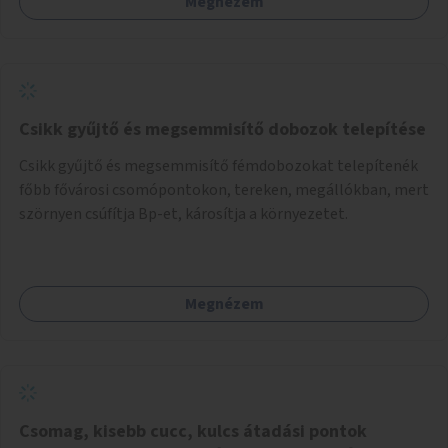
Megnézem
Csikk gyűjtő és megsemmisítő dobozok telepítése
Csikk gyűjtő és megsemmisítő fémdobozokat telepítenék
főbb fővárosi csomópontokon, tereken, megállókban, mert
szörnyen csúfítja Bp-et, károsítja a környezetet.
Megnézem
Csomag, kisebb cucc, kulcs átadási pontok