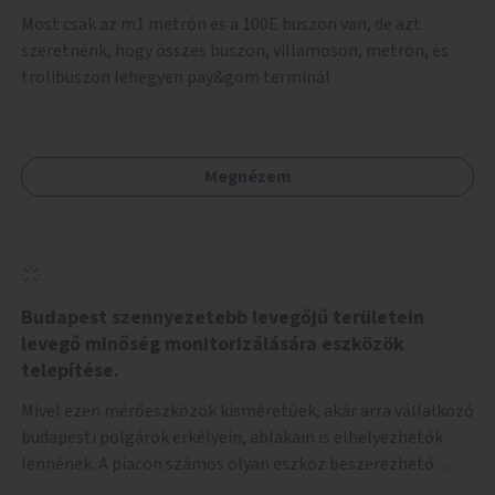
Most csak az m1 metrón és a 100E buszon van, de azt
szeretnénk, hogy összes buszon, villamoson, metrón, és
trolibuszon lehegyen pay&gom terminál
Megnézem
Budapest szennyezetebb levegőjű területein
levegő minőség monitorizálására eszközök
telepítése.
Mivel ezen mérőeszközök kisméretűek, akár arra vállalkozó
budapesti polgárok erkélyein, ablakain is elhelyezhetők
lennének. A piacon számos olyan eszköz beszerezhető
különböző áron, amelyek képesek a budapesti levegőben