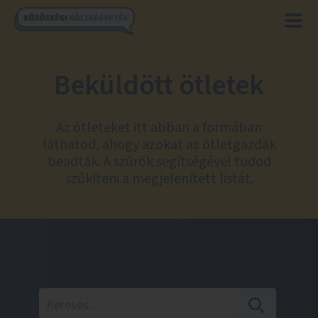
Beküldött ötletek
Az ötleteket itt abban a formában
láthatod, ahogy azokat az ötletgazdák
beadták. A szűrők segítségével tudod
szűkíteni a megjelenített listát.