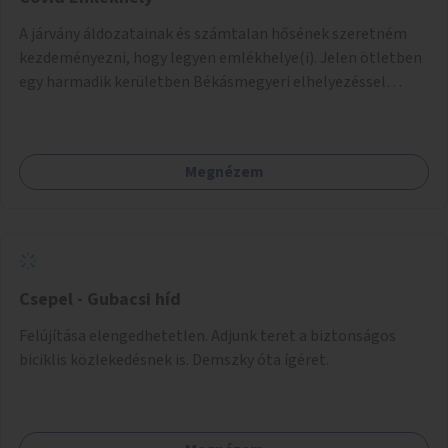
tanulni. Ha a Városligetben beválik, akkor utána más
A járvány áldozatainak és számtalan hősének szeretném
helyszíneken is lehetne.
kezdeményezni, hogy legyen emlékhelye(i). Jelen ötletben
egy harmadik kerületben Békásmegyeri elhelyezéssel
szeretnék javaslatot tenni, de az összes kerületben is illene
szerintem kialakítani egy-egy helyet ahol méltó módon
tudunk emlékezni azokról akik már nem lehetnek velünk és
Megnézem
azokról akik küzdöttek az emberekért nehéz döntéseket
meghozva.
Csepel - Gubacsi híd
Felújítása elengedhetetlen. Adjunk teret a biztonságos
biciklis közlekedésnek is. Demszky óta ígéret.