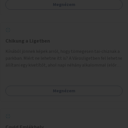
Megnézem
élőkért" civil szervezet képviseletében nyújtom be.
Chikung a Ligetben
Kínából jönnek képek arról, hogy tömegesen tai-chiznak a
parkban. Miért ne lehetne itt is? A Városligetben fel lehetne
állítani egy kivetítőt, ahol napi néhány alkalommal (előre
megadott időpontokban, reggel, délelőtt, délután, este)
automatikusan vetítenék a gyakorlatokat, amit a
helyszínen lehetne követni. Javasolt a chi-kung (pl. 8
Megnézem
brokáttekercs) gyakorlatsor, de akár többféle gyakorlatsor
is válthatná egymást. Heti néhány alkalommal (előre
meghirdetett időpontokban) ott lenne egy oktató is, aki
segítene, akitől lehetne kérdezni a gyakorlatokkal
kapcsolatban, illetve akinek megtetszik, és komolyabban is
csinálná, tudakozódhatna, hol lehet hasonlót (pl. tai-chit)
Covid Emlékhely