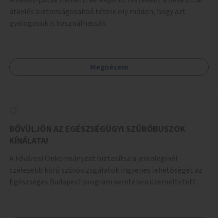
átkelés biztonságosabbá tétele oly módon, hogy azt
gyalogosok is használhassák.
Megnézem
BŐVÜLJÖN AZ EGÉSZSÉGÜGYI SZŰRŐBUSZOK
KÍNÁLATA!
A Fővárosi Önkormányzat biztosítsa a jelenleginél
szélesebb körű szűrővizsgálatok ingyenes lehetőségét az
Egészséges Budapest program keretében üzemeltetett
szűrőbuszokon. A program kiterjedhetne a HIV, a szifilisz, a
gonorrhoea, a chlamydia, a HPV, a hepatitisz B és C
szűrésére. Ezt az ötletet a "Retropajzs Egyesület a HIV-vel