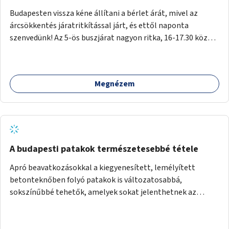
Budapesten vissza kéne állítani a bérlet árát, mivel az
árcsökkentés járatritkítással járt, és ettől naponta
szenvedünk! Az 5-ös buszjárat nagyon ritka, 16-17.30 között
annyira zsúfolt MINDEN NAP, hogy leszállni, felszállni
nehéz, egy szardíniásdoboz, mindenki szenved. 17 megállót
kell utaznunk, gyerekkel együtt minden nap. Sokkal többet
Megnézem
érnénk vele, ha növelnék a bérlet árát és gyakorítanák a
járatokat. 9500 vagy 8950 Ft teljesen mindegy egy család
költségvetésében, a közlekedésben viszont sokkal jobban
megéreznénk.
A budapesti patakok természetesebbé tétele
Apró beavatkozásokkal a kiegyenesített, lemélyített
betonteknőben folyó patakok is változatosabbá,
sokszínűbbé tehetők, amelyek sokat jelenthetnek az
élővilág, az azon keresztül nekünk, emberek számára is. Bár
mindenféle árvízvédelmi szabályozás, "költséghatékony"
karbantartás a legegyenesebb, legszabályosabbbnak tűnő