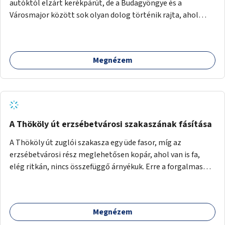
autóktól elzárt kerékpárút, de a Budagyöngye és a
Városmajor között sok olyan dolog történik rajta, ahol
nagyon kell figyelni (villamos keresztezi, 4 sávos autóúton
halad át, lámpa nélküli kereszteződések vannak rajta). Az
ötletem az, hogy ezt a szakaszt egy oktató jellegű,
Megnézem
bemutató kerékpárúttá varázsoljuk, ahol a gyerekek a valós
forgalomban megtehetik első útjaikat (szülői
felügyelettel). Ez egy nagyon forgalmas szakasz és nagyon
sok gyerekkel közlekedő szülőt látni nap, mint, nap, sok az
iskola, óvoda a környéken. Dupla kitáblázásokkal,
fényvisszaverős táblákkal, az aszfalt erősebb színre
A Thököly út erzsébetvárosi szakaszának fásítása
festésével és egyéb oktató táblákkal valósítanám meg az
A Thököly út zuglói szakasza egy üde fasor, míg az
ötletet.
erzsébetvárosi rész meglehetősen kopár, ahol van is fa,
elég ritkán, nincs összefüggő árnyékuk. Erre a forgalmas
erzsébetvárosi útszakaszra a meglévő fasor sűrítésére,
illetve ahol a közművek engedik, új fák ültetésére lenne
szükség.
Megnézem