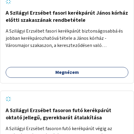
A Szilágyi Erzsébet fasori kerékpárút János kórház
előtti szakaszának rendbetétele
A Szilágyi Erzsébet fasori kerékpárút biztonságosabbá és
jobban kerékpározhatóvá tétele a János kórház -
Városmajor szakaszon, a kereszteződésen való
átvezetésnél kb a Majorkáig, az útpálya javításával, a
kerékpárút egyértelműbb felfestésével, a gyalogos
forgalomtól való jobb elkülönítésével, esetleg ésszerűbb
Megnézem
útvonal kijelölésével.
A Szilágyi Erzsébet fasoron futó kerékpárút
oktató jellegű, gyerekbarát átalakítása
A Szilágyi Erzsébet fasoron futó kerékpárút végig az