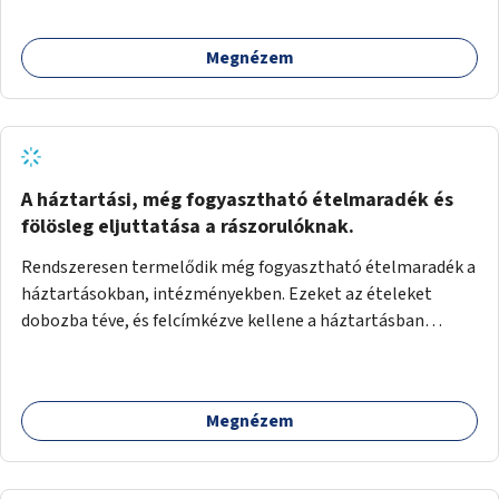
Megnézem
A háztartási, még fogyasztható ételmaradék és
fölösleg eljuttatása a rászorulóknak.
Rendszeresen termelődik még fogyasztható ételmaradék a
háztartásokban, intézményekben. Ezeket az ételeket
dobozba téve, és felcímkézve kellene a háztartásban
élőknek, vagy konyhai dolgozónak betenni egy erre a célra
készített szekrénybe. A címkén az étel neve szerepelne, és a
kihelyezés pontos ideje. (A szekrények belső elrendezését,
Megnézem
rekeszeit, beosztását nem tudom, hogy itt kell-e leírni.)
Önkormányzati tulajdonban lévő köztéren kell elhelyezni.
Tehát ha pl marad valamilyen ételből, vagy túl sokat