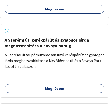
Megnézem
A Szerémi úti kerékpárút és gyalogos járda
meghosszabítása a Savoya parkig
A Szerémi úttal párhuzamosan futó kerékpár út és gyalogos
járda meghosszabbítása a Mezőkövesd út és a Savoya Park
közötti szakaszon.
Megnézem