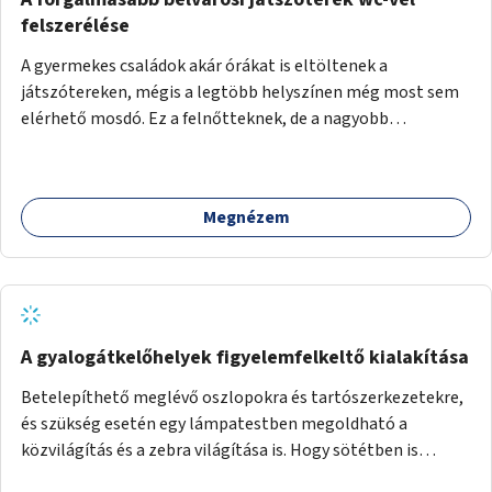
felszerélése
A gyermekes családok akár órákat is eltöltenek a
játszótereken, mégis a legtöbb helyszínen még most sem
elérhető mosdó. Ez a felnőtteknek, de a nagyobb
gyerekeknek is kellemetlen, a mobil wc is megoldás lenne,
vagy olyan, ami fizetős, de fogadjon el bankkártyàt is!
Megnézem
A gyalogátkelőhelyek figyelemfelkeltő kialakítása
Betelepíthető meglévő oszlopokra és tartószerkezetekre,
és szükség esetén egy lámpatestben megoldható a
közvilágítás és a zebra világítása is. Hogy sötétben is
látható legyen zebrák.