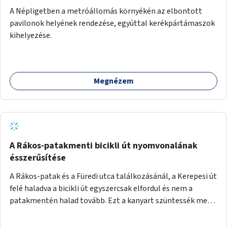
A Népligetben a metróállomás környékén az elbontott
pavilonok helyének rendezése, egyúttal kerékpártámaszok
kihelyezése.
Megnézem
A Rákos-patakmenti bicikli út nyomvonalának
ésszerűsítése
A Rákos-patak és a Füredi utca találkozásánál, a Kerepesi út
felé haladva a bicikli út egyszercsak elfordul és nem a
patakmentén halad tovább. Ezt a kanyart szüntessék meg
és a bicikli út a patakmentén haladjon tovább.