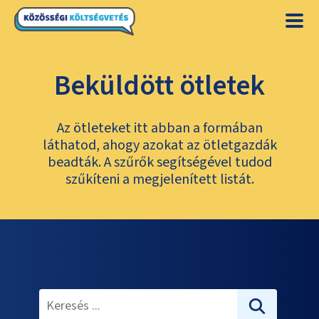
Beküldött ötletek
Az ötleteket itt abban a formában
láthatod, ahogy azokat az ötletgazdák
beadták. A szűrők segítségével tudod
szűkíteni a megjelenített listát.