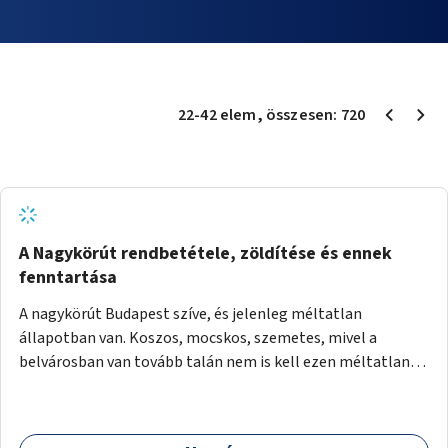
22
-
42
elem
, összesen:
720
A Nagykörút rendbetétele, zöldítése és ennek
fenntartása
A nagykörút Budapest szíve, és jelenleg méltatlan
állapotban van. Koszos, mocskos, szemetes, mivel a
belvárosban van tovább talán nem is kell ezen méltatlan,
igénytelen állapotot bemutatni. Ezen áldatlan helyzetet
szükséges felszámolni, a közterület állandó és rendszeres
tisztán tartásával, és nagy szükség lenne megfelelő