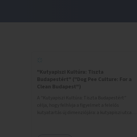
"Kutyapiszi Kultúra: Tiszta
Budapestért" ("Dog Pee Culture: For a
Clean Budapest")
A "Kutyapiszi Kultúra: Tiszta Budapestért"
célja, hogy felhívja a figyelmet a felelős
kutyatartás új dimenziójára: a kutyapiszi utcai
tisztításának szokására. A projekt keretében
szeretnénk edukálni a kutyatulajdonosokat,
hogy séta közben, amikor kedvencük a járdára