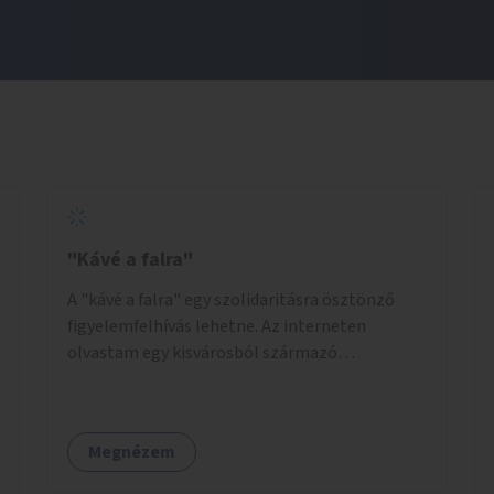
"Kávé a falra"
A "kávé a falra" egy szolidaritásra ösztönző
figyelemfelhívás lehetne. Az interneten
olvastam egy kisvárosból származó
történetről, ahol az emberek vehettek egy
extra kávét, amiről a cetlit feltették a kávézó
dolgozói a falra. Ha egy arra rászoruló betért, a
Megnézem
falról ingyenesen megkaphatta a már
kifizetett kávét. Jó lenne, ha sok kávézó vagy