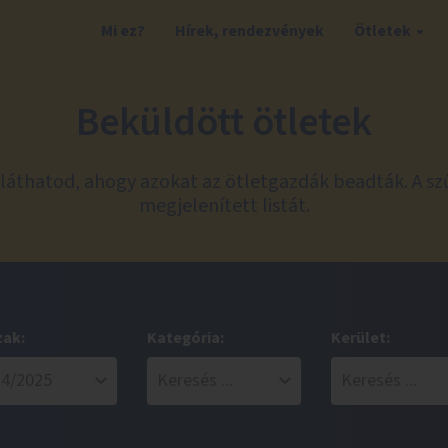
Mi ez?
Hírek, rendezvények
Ötletek
Beküldött ötletek
láthatod, ahogy azokat az ötletgazdák beadták. A sz
megjelenített listát.
zak:
Kategória:
Kerület: