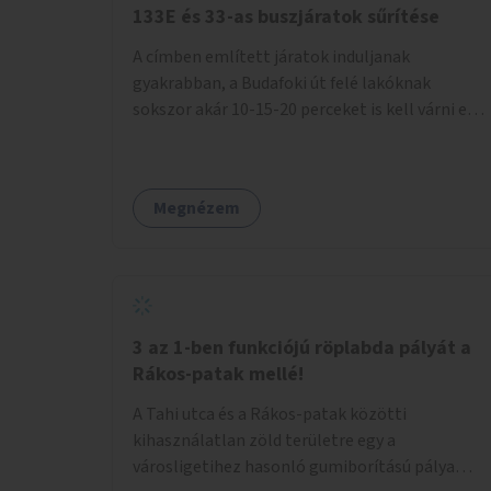
133E és 33-as buszjáratok sűrítése
A címben említett járatok induljanak
gyakrabban, a Budafoki út felé lakóknak
sokszor akár 10-15-20 perceket is kell várni egy
csatlakozásra.
Megnézem
3 az 1-ben funkciójú röplabda pályát a
Rákos-patak mellé!
A Tahi utca és a Rákos-patak közötti
kihasználatlan zöld területre egy a
városligetihez hasonló gumiborítású pálya