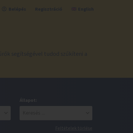
Belépés
Regisztráció
English
űrők segítségével tudod szűkíteni a
Állapot:
Feltételek törlése