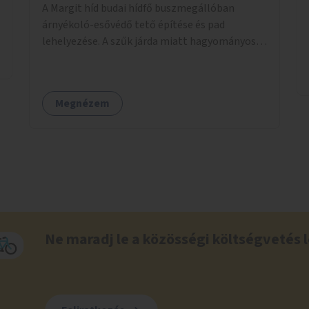
A Margit híd budai hídfő buszmegállóban
árnyékoló-esővédő tető építése és pad
lehelyezése. A szűk járda miatt hagyományos
buszmegálló nem fér el, egyedi megoldásra
lenne szükség.
Megnézem
Ne maradj le a közösségi költségvetés l