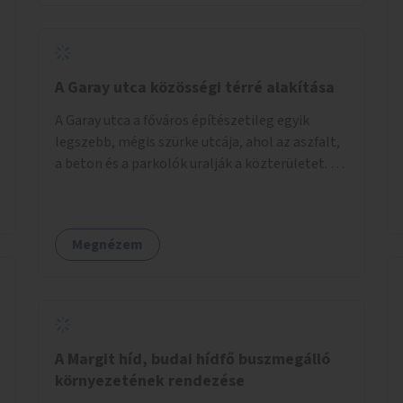
barátságosabbá és zöldebbé lehetne tenni a
megállókat.
A Garay utca közösségi térré alakítása
A Garay utca a főváros építészetileg egyik
legszebb, mégis szürke utcája, ahol az aszfalt,
a beton és a parkolók uralják a közterületet. Az
utca Garay tér és Hernád utca közötti szakasza
tökéletes tere lehetne egy zöld és
közösségbarát terület létrehozásának. A
Megnézem
szakaszon a parkolás átszervezésével
szabadföldi fák, ágyások létrehozására lenne
lehetőség, amelyek között pihenőszékek,
sakkasztal és egy lábbal tekerhető
mobiltöltőpont tennék kellemesebbé (és
hűvösebbé) a környéken lakók és az arra járók
A Margit híd, budai hídfő buszmegálló
mindennapjait.
környezetének rendezése