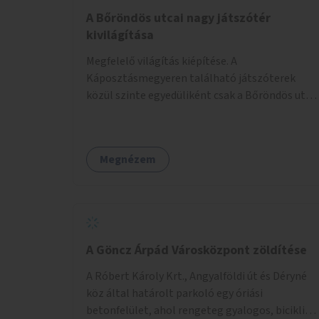
A Bőröndös utcai nagy játszótér
kivilágítása
Megfelelő világítás kiépítése. A
Káposztásmegyeren található játszóterek
közül szinte egyedüliként csak a Bőröndös utca
Külső-Szilágyi út felöli végén lévő nagy
játszótér nem rendelkezik közvilágítással, ami
miatt a őszi és téli hónapokban nem lehet ide
Megnézem
járni a gyerekekkel.
A Göncz Árpád Városközpont zöldítése
A Róbert Károly Krt., Angyalföldi út és Déryné
köz által határolt parkoló egy óriási
betonfelület, ahol rengeteg gyalogos, biciklis