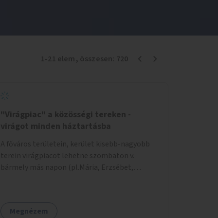
1
-
21
elem
, összesen:
720
"Virágpiac" a közösségi tereken -
virágot minden háztartásba
A főváros területein, kerület kisebb-nagyobb
terein virágpiacot lehetne szombaton v.
bármely más napon (pl.Mária, Erzsébet,
Katalin, Gergely, László, Péter) létrehozni,
üzemeltetni. Kerületek biztosítanák a
helyeket, 50-150nm vagy afeletti területet (ha
Megnézem
sokakat érdekelne). Névleges összeget fizetne