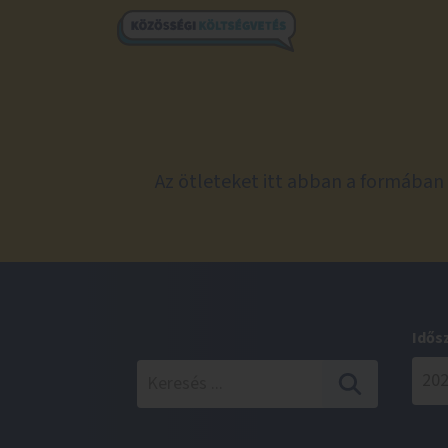
Az ötleteket itt abban a formában 
Idős