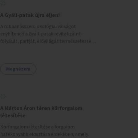
A Gyáli-patak újra éljen!
A robbanásszerű ökológiai válságot
enyhítendő a Gyáli-patak revitalizálni -
folyását, partját, élővilágát természetessé
visszaállítani - legalább Budapest határain
belül, illetve azon túl is infrastruktúrával nem
terhelt módon. Élő kapcsolatot létrehozni
Megnézem
Soroksár és a patak között, illetve a
településen kívül élőhely helyreállítást
végezni. Mindezt szigorúan ökológiai szakértők
vezetésével.
A Márton Áron téren körforgalom
létesítése
Körforgalom létesítése a forgalom
hatékonyabb elosztása érdekében, amely