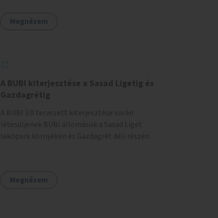
egy sivár zöldsáv választja el, ami kiválóan
található a közelben.
alkalmas lenne egy nagy biodiverzitású hosszú
Megnézem
kert kialakítására, több szintű növényzettel,
öntözőrendszerrel, esetleg valamilyen vizes
attrakcióval ami végfut mind az 500m-en.
A BUBI kiterjesztése a Sasad Ligetig és
Gazdagrétig
A BUBI 3.0 tervezett kiterjesztése során
létesüljenek BUBI állomások a Sasad Liget
lakópark környékén és Gazdagrét déli részén
(Nagyszeben tér/Eleven Center) is.
Megnézem