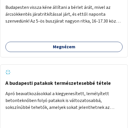
Budapesten vissza kéne állítani a bérlet árát, mivel az
árcsökkentés járatritkítással járt, és ettől naponta
szenvedünk! Az 5-ös buszjárat nagyon ritka, 16-17.30 között
annyira zsúfolt MINDEN NAP, hogy leszállni, felszállni
nehéz, egy szardíniásdoboz, mindenki szenved. 17 megállót
kell utaznunk, gyerekkel együtt minden nap. Sokkal többet
Megnézem
érnénk vele, ha növelnék a bérlet árát és gyakorítanák a
járatokat. 9500 vagy 8950 Ft teljesen mindegy egy család
költségvetésében, a közlekedésben viszont sokkal jobban
megéreznénk.
A budapesti patakok természetesebbé tétele
Apró beavatkozásokkal a kiegyenesített, lemélyített
betonteknőben folyó patakok is változatosabbá,
sokszínűbbé tehetők, amelyek sokat jelenthetnek az
élővilág, az azon keresztül nekünk, emberek számára is. Bár
mindenféle árvízvédelmi szabályozás, "költséghatékony"
karbantartás a legegyenesebb, legszabályosabbbnak tűnő