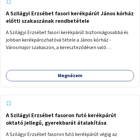
A Szilágyi Erzsébet fasori kerékpárút János kórház
előtti szakaszának rendbetétele
A Szilágyi Erzsébet fasori kerékpárút biztonságosabbá és
jobban kerékpározhatóvá tétele a János kórház -
Városmajor szakaszon, a kereszteződésen való
átvezetésnél kb a Majorkáig, az útpálya javításával, a
kerékpárút egyértelműbb felfestésével, a gyalogos
forgalomtól való jobb elkülönítésével, esetleg ésszerűbb
Megnézem
útvonal kijelölésével.
A Szilágyi Erzsébet fasoron futó kerékpárút
oktató jellegű, gyerekbarát átalakítása
A Szilágyi Erzsébet fasoron futó kerékpárút végig az