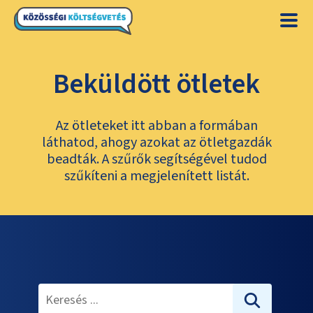
Beküldött ötletek
Az ötleteket itt abban a formában
láthatod, ahogy azokat az ötletgazdák
beadták. A szűrők segítségével tudod
szűkíteni a megjelenített listát.