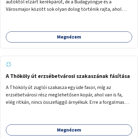
autóktól elzárt kerékpárút, de a Budagyöngye és a
Városmajor között sok olyan dolog történik rajta, ahol
nagyon kell figyelni (villamos keresztezi, 4 sávos autóúton
halad át, lámpa nélküli kereszteződések vannak rajta). Az
ötletem az, hogy ezt a szakaszt egy oktató jellegű,
Megnézem
bemutató kerékpárúttá varázsoljuk, ahol a gyerekek a valós
forgalomban megtehetik első útjaikat (szülői
felügyelettel). Ez egy nagyon forgalmas szakasz és nagyon
sok gyerekkel közlekedő szülőt látni nap, mint, nap, sok az
iskola, óvoda a környéken. Dupla kitáblázásokkal,
fényvisszaverős táblákkal, az aszfalt erősebb színre
A Thököly út erzsébetvárosi szakaszának fásítása
festésével és egyéb oktató táblákkal valósítanám meg az
A Thököly út zuglói szakasza egy üde fasor, míg az
ötletet.
erzsébetvárosi rész meglehetősen kopár, ahol van is fa,
elég ritkán, nincs összefüggő árnyékuk. Erre a forgalmas
erzsébetvárosi útszakaszra a meglévő fasor sűrítésére,
illetve ahol a közművek engedik, új fák ültetésére lenne
szükség.
Megnézem