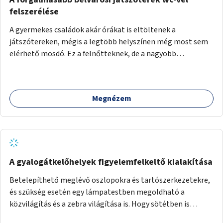
felszerélése
A gyermekes családok akár órákat is eltöltenek a
játszótereken, mégis a legtöbb helyszínen még most sem
elérhető mosdó. Ez a felnőtteknek, de a nagyobb
gyerekeknek is kellemetlen, a mobil wc is megoldás lenne,
vagy olyan, ami fizetős, de fogadjon el bankkártyàt is!
Megnézem
A gyalogátkelőhelyek figyelemfelkeltő kialakítása
Betelepíthető meglévő oszlopokra és tartószerkezetekre,
és szükség esetén egy lámpatestben megoldható a
közvilágítás és a zebra világítása is. Hogy sötétben is
látható legyen zebrák.