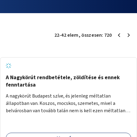
22
-
42
elem
, összesen:
720
A Nagykörút rendbetétele, zöldítése és ennek
fenntartása
A nagykörút Budapest szíve, és jelenleg méltatlan
állapotban van. Koszos, mocskos, szemetes, mivel a
belvárosban van tovább talán nem is kell ezen méltatlan,
igénytelen állapotot bemutatni. Ezen áldatlan helyzetet
szükséges felszámolni, a közterület állandó és rendszeres
tisztán tartásával, és nagy szükség lenne megfelelő