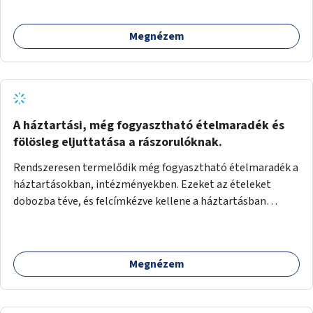
Megnézem
A háztartási, még fogyasztható ételmaradék és
fölösleg eljuttatása a rászorulóknak.
Rendszeresen termelődik még fogyasztható ételmaradék a
háztartásokban, intézményekben. Ezeket az ételeket
dobozba téve, és felcímkézve kellene a háztartásban
élőknek, vagy konyhai dolgozónak betenni egy erre a célra
készített szekrénybe. A címkén az étel neve szerepelne, és a
kihelyezés pontos ideje. (A szekrények belső elrendezését,
Megnézem
rekeszeit, beosztását nem tudom, hogy itt kell-e leírni.)
Önkormányzati tulajdonban lévő köztéren kell elhelyezni.
Tehát ha pl marad valamilyen ételből, vagy túl sokat