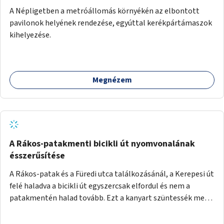
A Népligetben a metróállomás környékén az elbontott
pavilonok helyének rendezése, egyúttal kerékpártámaszok
kihelyezése.
Megnézem
A Rákos-patakmenti bicikli út nyomvonalának
ésszerűsítése
A Rákos-patak és a Füredi utca találkozásánál, a Kerepesi út
felé haladva a bicikli út egyszercsak elfordul és nem a
patakmentén halad tovább. Ezt a kanyart szüntessék meg
és a bicikli út a patakmentén haladjon tovább.