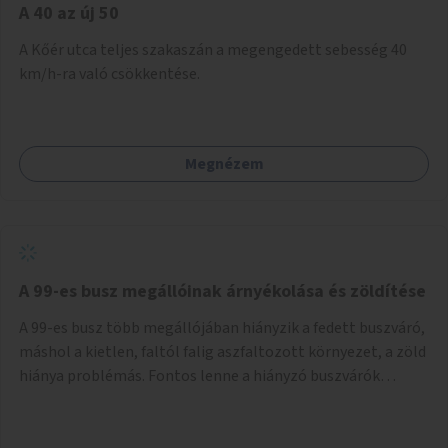
A 40 az új 50
A Kőér utca teljes szakaszán a megengedett sebesség 40
km/h-ra való csökkentése.
Megnézem
A 99-es busz megállóinak árnyékolása és zöldítése
A 99-es busz több megállójában hiányzik a fedett buszváró,
máshol a kietlen, faltól falig aszfaltozott környezet, a zöld
hiánya problémás. Fontos lenne a hiányzó buszvárók
pótlása és az árnyékolás megoldása. Mindezt a zöldítéssel
is össze lehetne kötni: ahol megoldható, ott az utasváróra
vagy akár önálló rácsozatra futtatott növényekkel