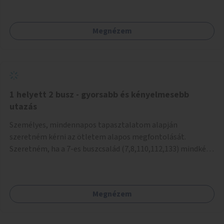
mivel nem üzletszerű a tevékenység.) Közösségi téren a
piacokkal nem konkurál.
Megnézem
1 helyett 2 busz - gyorsabb és kényelmesebb
utazás
Személyes, mindennapos tapasztalatom alapján
szeretném kérni az ötletem alapos megfontolását.
Szeretném, ha a 7-es buszcsalád (7,8,110,112,133) mindkét
irányban a Tisza István tér nevű megállóit aránylag kis
beavatkozással átalakítanák úgy, hogy egyszerre kettő
busz is be tudjon állni az öbölbe. Jelenleg biztonságosan
Megnézem
csak egy jármű tud beállni és kinyitni az ajtókat. A szorosan
mögötte haladó biztonsági okokból nem nyit ajtót, csak ha
az első már elhagyja a megállót és ő szabályosan be nem