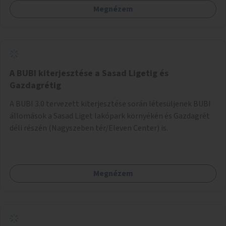
Megnézem
barátságosabbá és zöldebbé lehetne tenni a megállókat.
A BUBI kiterjesztése a Sasad Ligetig és
Gazdagrétig
A BUBI 3.0 tervezett kiterjesztése során létesüljenek BUBI
állomások a Sasad Liget lakópark környékén és Gazdagrét
déli részén (Nagyszeben tér/Eleven Center) is.
Megnézem