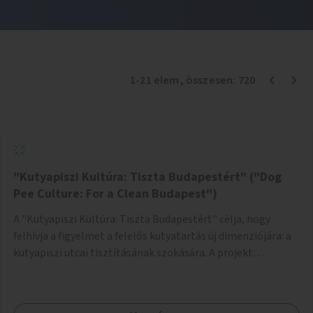
1
-
21
elem
, összesen:
720
"Kutyapiszi Kultúra: Tiszta Budapestért" ("Dog
Pee Culture: For a Clean Budapest")
A "Kutyapiszi Kultúra: Tiszta Budapestért" célja, hogy
felhívja a figyelmet a felelős kutyatartás új dimenziójára: a
kutyapiszi utcai tisztításának szokására. A projekt
keretében szeretnénk edukálni a kutyatulajdonosokat,
hogy séta közben, amikor kedvencük a járdára vizel, egy
palack vízzel öblítsék le azt, ezzel hozzájárulva a tiszta,