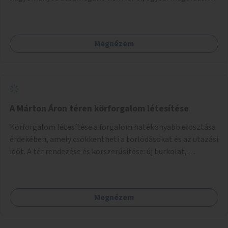
lenne szükség.
Megnézem
A Márton Áron téren körforgalom létesítése
Körforgalom létesítése a forgalom hatékonyabb elosztása
érdekében, amely csökkentheti a torlódásokat és az utazási
időt. A tér rendezése és korszerűsítése: új burkolat,
zöldfelületek, modern közösségi tér kialakítása, hogy a
hely valódi köztérré váljon, ahol az emberek szívesen
időznek.
Megnézem