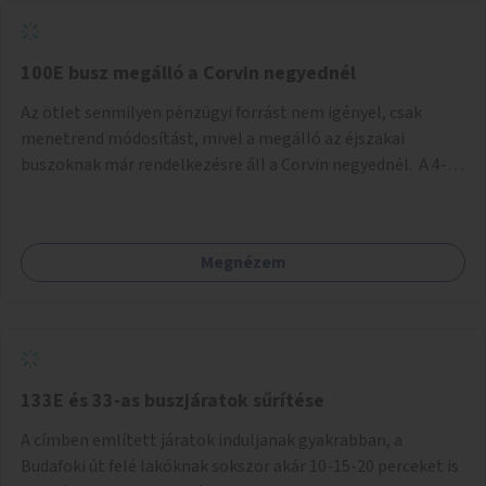
tud állni a megállóba. A környéken a tömegközlekedés
csúcsidőben már most is fullos, a Bosnyák téri beruházások
befejeztével hatványozódni fog az utazási igény.
100E busz megálló a Corvin negyednél
Az ötlet senmilyen pénzügyi forrást nem igényel, csak
menetrend módosítást, mivel a megálló az éjszakai
buszoknak már rendelkezésre áll a Corvin negyednél. A 4-es
és 6-os villamos vonalához közel élőknek a repülőtérre
kijutást, illetve onnan hazajutást nagyban megkönnyítené,
ha a 100E reptéri busz a Corvin negyed metrómegállónál is
Megnézem
megállna - főleg éjjel, amikor a metró nem jár, és a 200E
busz is sokkal ritkábban. Az utazási időt a belvárosban
100E-re fel-/leszállóknak ez az egyetlen plusz megálló
nem hosszabbítaná meg sokkal, a 4-6 vonalán lakóknak
viszont a Kálvin tér-Corvin negyed utat megspórolva 10-15
perccel rövidítheti az utazási idejét.
133E és 33-as buszjáratok sűrítése
A címben említett járatok induljanak gyakrabban, a
Budafoki út felé lakóknak sokszor akár 10-15-20 perceket is