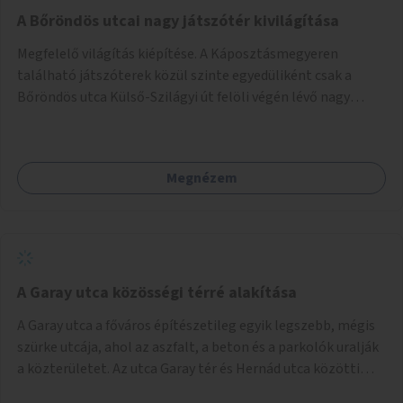
A Bőröndös utcai nagy játszótér kivilágítása
Megfelelő világítás kiépítése. A Káposztásmegyeren
található játszóterek közül szinte egyedüliként csak a
Bőröndös utca Külső-Szilágyi út felöli végén lévő nagy
játszótér nem rendelkezik közvilágítással, ami miatt a őszi
és téli hónapokban nem lehet ide járni a gyerekekkel.
Megnézem
A Garay utca közösségi térré alakítása
A Garay utca a főváros építészetileg egyik legszebb, mégis
szürke utcája, ahol az aszfalt, a beton és a parkolók uralják
a közterületet. Az utca Garay tér és Hernád utca közötti
szakasza tökéletes tere lehetne egy zöld és közösségbarát