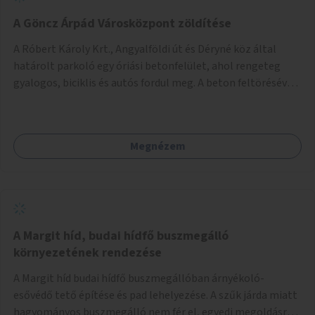
A Göncz Árpád Városközpont zöldítése
A Róbert Károly Krt., Angyalföldi út és Déryné köz által
határolt parkoló egy óriási betonfelület, ahol rengeteg
gyalogos, biciklis és autós fordul meg. A beton feltörésével,
virágágyások létesítésével, fák ültetésével a terület
kellemesebbé, élhetőbbá varázsolható. Az Angyalföldi út
menti járda és a parkoló közé kellene egy zöld sáv,
Megnézem
virágágyásokkal a meglévő fák alá, a lakóépület felőli két
autósáv közé fákat lehetne ültetni, illetve a parkoló és a
járda / bicikliút közé is jók lennének fák.
A Margit híd, budai hídfő buszmegálló
környezetének rendezése
A Margit híd budai hídfő buszmegállóban árnyékoló-
esővédő tető építése és pad lehelyezése. A szűk járda miatt
hagyományos buszmegálló nem fér el, egyedi megoldásra