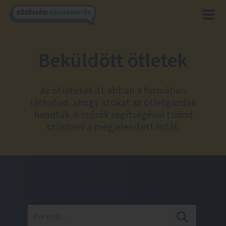
Beküldött ötletek
Az ötleteket itt abban a formában
láthatod, ahogy azokat az ötletgazdák
beadták. A szűrők segítségével tudod
szűkíteni a megjelenített listát.