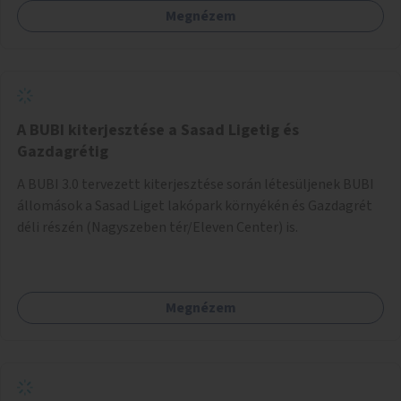
Megnézem
barátságosabbá és zöldebbé lehetne tenni a megállókat.
A BUBI kiterjesztése a Sasad Ligetig és
Gazdagrétig
A BUBI 3.0 tervezett kiterjesztése során létesüljenek BUBI
állomások a Sasad Liget lakópark környékén és Gazdagrét
déli részén (Nagyszeben tér/Eleven Center) is.
Megnézem