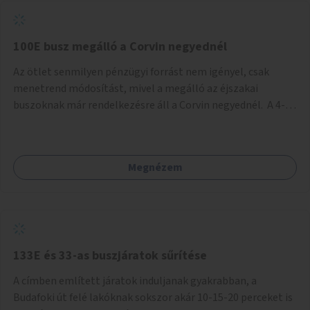
tud állni a megállóba. A környéken a tömegközlekedés
csúcsidőben már most is fullos, a Bosnyák téri beruházások
befejeztével hatványozódni fog az utazási igény.
100E busz megálló a Corvin negyednél
Az ötlet senmilyen pénzügyi forrást nem igényel, csak
menetrend módosítást, mivel a megálló az éjszakai
buszoknak már rendelkezésre áll a Corvin negyednél. A 4-es
és 6-os villamos vonalához közel élőknek a repülőtérre
kijutást, illetve onnan hazajutást nagyban megkönnyítené,
ha a 100E reptéri busz a Corvin negyed metrómegállónál is
Megnézem
megállna - főleg éjjel, amikor a metró nem jár, és a 200E
busz is sokkal ritkábban. Az utazási időt a belvárosban
100E-re fel-/leszállóknak ez az egyetlen plusz megálló
nem hosszabbítaná meg sokkal, a 4-6 vonalán lakóknak
viszont a Kálvin tér-Corvin negyed utat megspórolva 10-15
perccel rövidítheti az utazási idejét.
133E és 33-as buszjáratok sűrítése
A címben említett járatok induljanak gyakrabban, a
Budafoki út felé lakóknak sokszor akár 10-15-20 perceket is