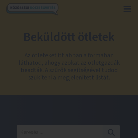
Beküldött ötletek
Az ötleteket itt abban a formában
láthatod, ahogy azokat az ötletgazdák
beadták. A szűrők segítségével tudod
szűkíteni a megjelenített listát.