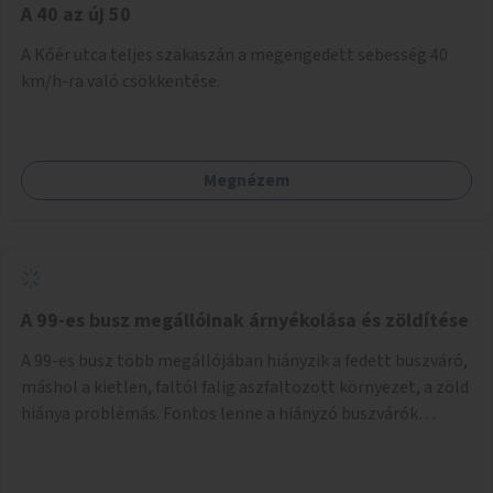
A 40 az új 50
A Kőér utca teljes szakaszán a megengedett sebesség 40
km/h-ra való csökkentése.
Megnézem
A 99-es busz megállóinak árnyékolása és zöldítése
A 99-es busz több megállójában hiányzik a fedett buszváró,
máshol a kietlen, faltól falig aszfaltozott környezet, a zöld
hiánya problémás. Fontos lenne a hiányzó buszvárók
pótlása és az árnyékolás megoldása. Mindezt a zöldítéssel
is össze lehetne kötni: ahol megoldható, ott az utasváróra
vagy akár önálló rácsozatra futtatott növényekkel