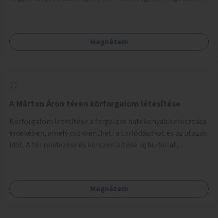
lenne szükség.
Megnézem
A Márton Áron téren körforgalom létesítése
Körforgalom létesítése a forgalom hatékonyabb elosztása
érdekében, amely csökkentheti a torlódásokat és az utazási
időt. A tér rendezése és korszerűsítése: új burkolat,
zöldfelületek, modern közösségi tér kialakítása, hogy a
hely valódi köztérré váljon, ahol az emberek szívesen
időznek.
Megnézem