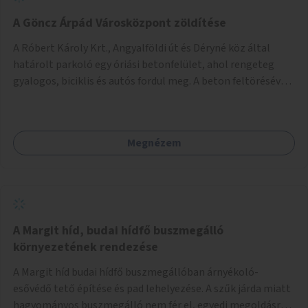
A Göncz Árpád Városközpont zöldítése
A Róbert Károly Krt., Angyalföldi út és Déryné köz által
határolt parkoló egy óriási betonfelület, ahol rengeteg
gyalogos, biciklis és autós fordul meg. A beton feltörésével,
virágágyások létesítésével, fák ültetésével a terület
kellemesebbé, élhetőbbá varázsolható. Az Angyalföldi út
menti járda és a parkoló közé kellene egy zöld sáv,
Megnézem
virágágyásokkal a meglévő fák alá, a lakóépület felőli két
autósáv közé fákat lehetne ültetni, illetve a parkoló és a
járda / bicikliút közé is jók lennének fák.
A Margit híd, budai hídfő buszmegálló
környezetének rendezése
A Margit híd budai hídfő buszmegállóban árnyékoló-
esővédő tető építése és pad lehelyezése. A szűk járda miatt
hagyományos buszmegálló nem fér el, egyedi megoldásra