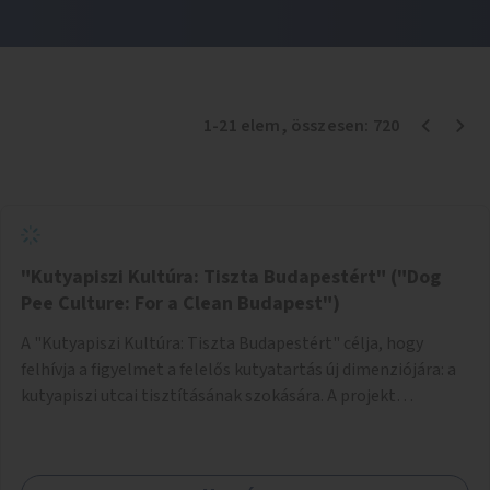
1
-
21
elem
, összesen:
720
"Kutyapiszi Kultúra: Tiszta Budapestért" ("Dog
Pee Culture: For a Clean Budapest")
A "Kutyapiszi Kultúra: Tiszta Budapestért" célja, hogy
felhívja a figyelmet a felelős kutyatartás új dimenziójára: a
kutyapiszi utcai tisztításának szokására. A projekt
keretében szeretnénk edukálni a kutyatulajdonosokat,
hogy séta közben, amikor kedvencük a járdára vizel, egy
palack vízzel öblítsék le azt, ezzel hozzájárulva a tiszta,