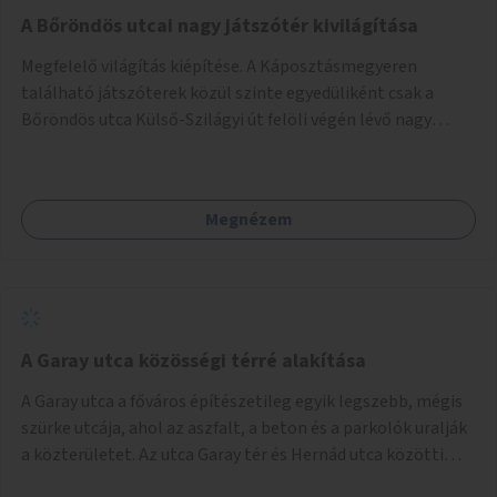
A Bőröndös utcai nagy játszótér kivilágítása
Megfelelő világítás kiépítése. A Káposztásmegyeren
található játszóterek közül szinte egyedüliként csak a
Bőröndös utca Külső-Szilágyi út felöli végén lévő nagy
játszótér nem rendelkezik közvilágítással, ami miatt a őszi
és téli hónapokban nem lehet ide járni a gyerekekkel.
Megnézem
A Garay utca közösségi térré alakítása
A Garay utca a főváros építészetileg egyik legszebb, mégis
szürke utcája, ahol az aszfalt, a beton és a parkolók uralják
a közterületet. Az utca Garay tér és Hernád utca közötti
szakasza tökéletes tere lehetne egy zöld és közösségbarát