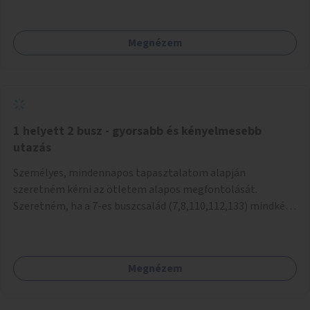
mivel nem üzletszerű a tevékenység.) Közösségi téren a
piacokkal nem konkurál.
Megnézem
1 helyett 2 busz - gyorsabb és kényelmesebb
utazás
Személyes, mindennapos tapasztalatom alapján
szeretném kérni az ötletem alapos megfontolását.
Szeretném, ha a 7-es buszcsalád (7,8,110,112,133) mindkét
irányban a Tisza István tér nevű megállóit aránylag kis
beavatkozással átalakítanák úgy, hogy egyszerre kettő
busz is be tudjon állni az öbölbe. Jelenleg biztonságosan
Megnézem
csak egy jármű tud beállni és kinyitni az ajtókat. A szorosan
mögötte haladó biztonsági okokból nem nyit ajtót, csak ha
az első már elhagyja a megállót és ő szabályosan be nem