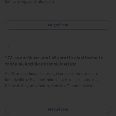
kell várni egy csatlakozásra.
Megnézem
178-as autóbusz járat körjárattá alakításával a
tabániak közlekedésének javítása.
A 178-as autóbusz - lakossági kérések ellenére - nem
közlekedik az Erzsébet hídon át a Kossuth Lajos utca,
Rákóczi út nyomvonalon, ezáltal a Tabánban lakók
belvárosba jutásának minősége jelentősen romlott a
változtatás óta! Nem tudnak továbbá a Tabániak közvetlen
járattal feljutni a Naphegyre, ahol iskola és óvoda is van a
Megnézem
körzetben élők számára. Megoldás lenne, ha a 178-as