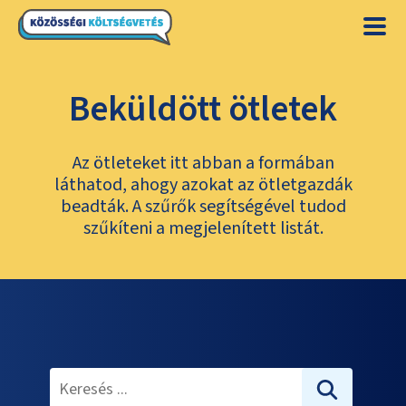
Beküldött ötletek
Az ötleteket itt abban a formában
láthatod, ahogy azokat az ötletgazdák
beadták. A szűrők segítségével tudod
szűkíteni a megjelenített listát.