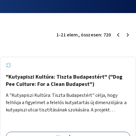
1
-
21
elem
, összesen:
720
"Kutyapiszi Kultúra: Tiszta Budapestért" ("Dog
Pee Culture: For a Clean Budapest")
A "Kutyapiszi Kultúra: Tiszta Budapestért" célja, hogy
felhívja a figyelmet a felelős kutyatartás új dimenziójára: a
kutyapiszi utcai tisztításának szokására. A projekt
keretében szeretnénk edukálni a kutyatulajdonosokat,
hogy séta közben, amikor kedvencük a járdára vizel, egy
palack vízzel öblítsék le azt, ezzel hozzájárulva a tiszta,