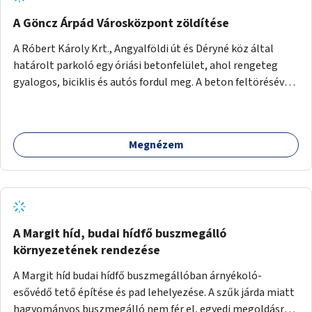
A Göncz Árpád Városközpont zöldítése
A Róbert Károly Krt., Angyalföldi út és Déryné köz által
határolt parkoló egy óriási betonfelület, ahol rengeteg
gyalogos, biciklis és autós fordul meg. A beton feltörésével,
virágágyások létesítésével, fák ültetésével a terület
kellemesebbé, élhetőbbá varázsolható. Az Angyalföldi út
menti járda és a parkoló közé kellene egy zöld sáv,
Megnézem
virágágyásokkal a meglévő fák alá, a lakóépület felőli két
autósáv közé fákat lehetne ültetni, illetve a parkoló és a
járda / bicikliút közé is jók lennének fák.
A Margit híd, budai hídfő buszmegálló
környezetének rendezése
A Margit híd budai hídfő buszmegállóban árnyékoló-
esővédő tető építése és pad lehelyezése. A szűk járda miatt
hagyományos buszmegálló nem fér el, egyedi megoldásra