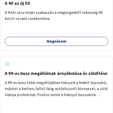
A 40 az új 50
A Kőér utca teljes szakaszán a megengedett sebesség 40
km/h-ra való csökkentése.
Megnézem
A 99-es busz megállóinak árnyékolása és zöldítése
A 99-es busz több megállójában hiányzik a fedett buszváró,
máshol a kietlen, faltól falig aszfaltozott környezet, a zöld
hiánya problémás. Fontos lenne a hiányzó buszvárók
pótlása és az árnyékolás megoldása. Mindezt a zöldítéssel
is össze lehetne kötni: ahol megoldható, ott az utasváróra
vagy akár önálló rácsozatra futtatott növényekkel