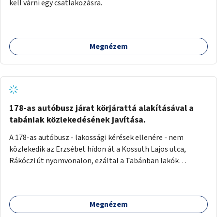
kell várni egy csatlakozásra.
Megnézem
178-as autóbusz járat körjárattá alakításával a
tabániak közlekedésének javítása.
A 178-as autóbusz - lakossági kérések ellenére - nem
közlekedik az Erzsébet hídon át a Kossuth Lajos utca,
Rákóczi út nyomvonalon, ezáltal a Tabánban lakók
belvárosba jutásának minősége jelentősen romlott a
változtatás óta! Nem tudnak továbbá a Tabániak közvetlen
járattal feljutni a Naphegyre, ahol iskola és óvoda is van a
Megnézem
körzetben élők számára. Megoldás lenne, ha a 178-as