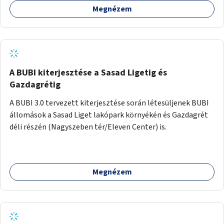
Megnézem
barátságosabbá és zöldebbé lehetne tenni a megállókat.
A BUBI kiterjesztése a Sasad Ligetig és
Gazdagrétig
A BUBI 3.0 tervezett kiterjesztése során létesüljenek BUBI
állomások a Sasad Liget lakópark környékén és Gazdagrét
déli részén (Nagyszeben tér/Eleven Center) is.
Megnézem