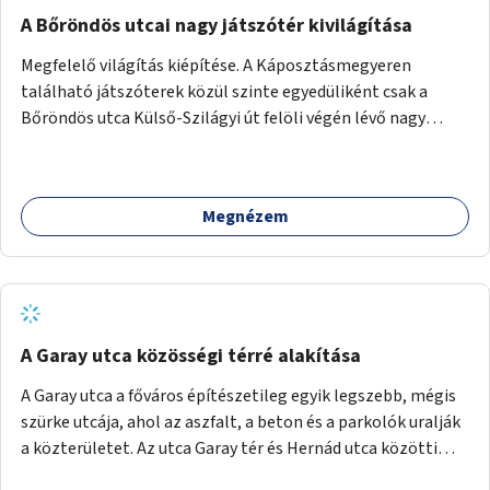
A Bőröndös utcai nagy játszótér kivilágítása
Megfelelő világítás kiépítése. A Káposztásmegyeren
található játszóterek közül szinte egyedüliként csak a
Bőröndös utca Külső-Szilágyi út felöli végén lévő nagy
játszótér nem rendelkezik közvilágítással, ami miatt a őszi
és téli hónapokban nem lehet ide járni a gyerekekkel.
Megnézem
A Garay utca közösségi térré alakítása
A Garay utca a főváros építészetileg egyik legszebb, mégis
szürke utcája, ahol az aszfalt, a beton és a parkolók uralják
a közterületet. Az utca Garay tér és Hernád utca közötti
szakasza tökéletes tere lehetne egy zöld és közösségbarát