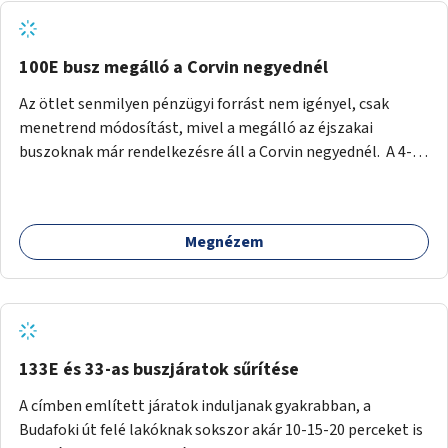
tud állni a megállóba. A környéken a tömegközlekedés
csúcsidőben már most is fullos, a Bosnyák téri beruházások
befejeztével hatványozódni fog az utazási igény.
100E busz megálló a Corvin negyednél
Az ötlet senmilyen pénzügyi forrást nem igényel, csak
menetrend módosítást, mivel a megálló az éjszakai
buszoknak már rendelkezésre áll a Corvin negyednél. A 4-es
és 6-os villamos vonalához közel élőknek a repülőtérre
kijutást, illetve onnan hazajutást nagyban megkönnyítené,
ha a 100E reptéri busz a Corvin negyed metrómegállónál is
Megnézem
megállna - főleg éjjel, amikor a metró nem jár, és a 200E
busz is sokkal ritkábban. Az utazási időt a belvárosban
100E-re fel-/leszállóknak ez az egyetlen plusz megálló
nem hosszabbítaná meg sokkal, a 4-6 vonalán lakóknak
viszont a Kálvin tér-Corvin negyed utat megspórolva 10-15
perccel rövidítheti az utazási idejét.
133E és 33-as buszjáratok sűrítése
A címben említett járatok induljanak gyakrabban, a
Budafoki út felé lakóknak sokszor akár 10-15-20 perceket is