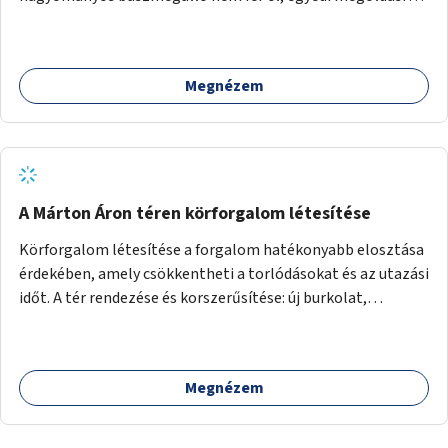
lenne szükség.
Megnézem
A Márton Áron téren körforgalom létesítése
Körforgalom létesítése a forgalom hatékonyabb elosztása
érdekében, amely csökkentheti a torlódásokat és az utazási
időt. A tér rendezése és korszerűsítése: új burkolat,
zöldfelületek, modern közösségi tér kialakítása, hogy a
hely valódi köztérré váljon, ahol az emberek szívesen
időznek.
Megnézem