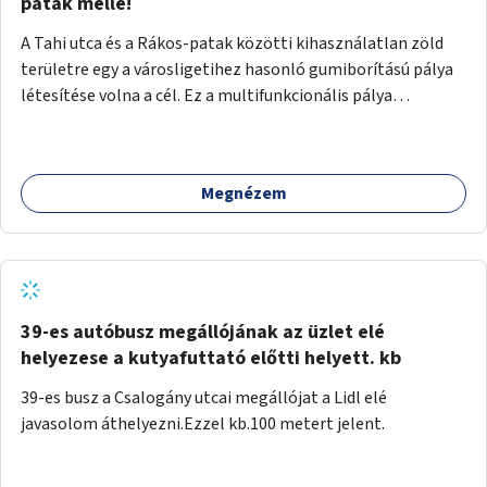
gyalogosforgalom miatt, mert távolsági buszmegálló,
patak mellé!
templom, posta, iskola is található a közelben.
A Tahi utca és a Rákos-patak közötti kihasználatlan zöld
területre egy a városligetihez hasonló gumiborítású pálya
létesítése volna a cél. Ez a multifunkcionális pálya
praktikus, mivel egyszerre űzhető röplabda, tollaslabda,
illetve lábtenisz is, az állítható hálónak köszönhetően.
Megnézem
39-es autóbusz megállójának az üzlet elé
helyezese a kutyafuttató előtti helyett. kb
39-es busz a Csalogány utcai megállójat a Lidl elé
javasolom áthelyezni.Ezzel kb.100 metert jelent.