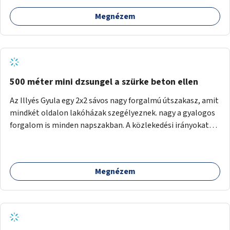
Megnézem
500 méter mini dzsungel a szürke beton ellen
Az Illyés Gyula egy 2x2 sávos nagy forgalmú útszakasz, amit
mindkét oldalon lakóházak szegélyeznek. nagy a gyalogos
forgalom is minden napszakban. A közlekedési irányokat
egy sivár zöldsáv választja el, ami kiválóan alkalmas lenne
egy nagy biodiverzitású hosszú kert kialakítására, több
szintű növényzettel, öntözőrendszerrel, esetleg
Megnézem
valamilyen vizes attrakcióval ami végfut mind az 500m-en.