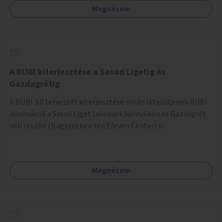
Megnézem
barátságosabbá és zöldebbé lehetne tenni a megállókat.
A BUBI kiterjesztése a Sasad Ligetig és
Gazdagrétig
A BUBI 3.0 tervezett kiterjesztése során létesüljenek BUBI
állomások a Sasad Liget lakópark környékén és Gazdagrét
déli részén (Nagyszeben tér/Eleven Center) is.
Megnézem