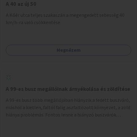
A 40 az új 50
A Kőér utca teljes szakaszán a megengedett sebesség 40
km/h-ra való csökkentése.
Megnézem
A 99-es busz megállóinak árnyékolása és zöldítése
A 99-es busz több megállójában hiányzik a fedett buszváró,
máshol a kietlen, faltól falig aszfaltozott környezet, a zöld
hiánya problémás. Fontos lenne a hiányzó buszvárók
pótlása és az árnyékolás megoldása. Mindezt a zöldítéssel
is össze lehetne kötni: ahol megoldható, ott az utasváróra
vagy akár önálló rácsozatra futtatott növényekkel