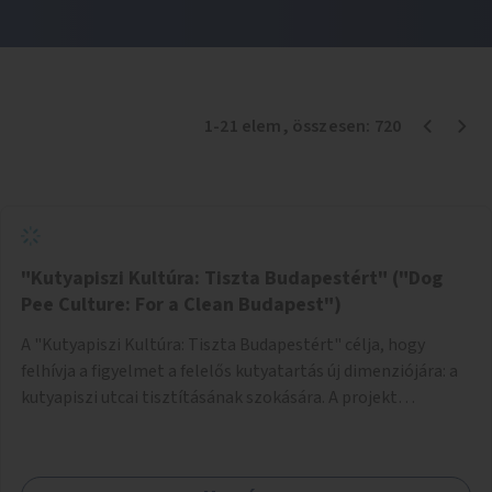
1
-
21
elem
, összesen:
720
"Kutyapiszi Kultúra: Tiszta Budapestért" ("Dog
Pee Culture: For a Clean Budapest")
A "Kutyapiszi Kultúra: Tiszta Budapestért" célja, hogy
felhívja a figyelmet a felelős kutyatartás új dimenziójára: a
kutyapiszi utcai tisztításának szokására. A projekt
keretében szeretnénk edukálni a kutyatulajdonosokat,
hogy séta közben, amikor kedvencük a járdára vizel, egy
palack vízzel öblítsék le azt, ezzel hozzájárulva a tiszta,