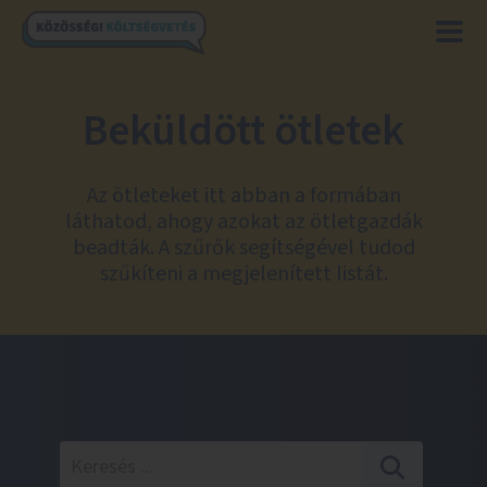
Beküldött ötletek
Az ötleteket itt abban a formában
láthatod, ahogy azokat az ötletgazdák
beadták. A szűrők segítségével tudod
szűkíteni a megjelenített listát.