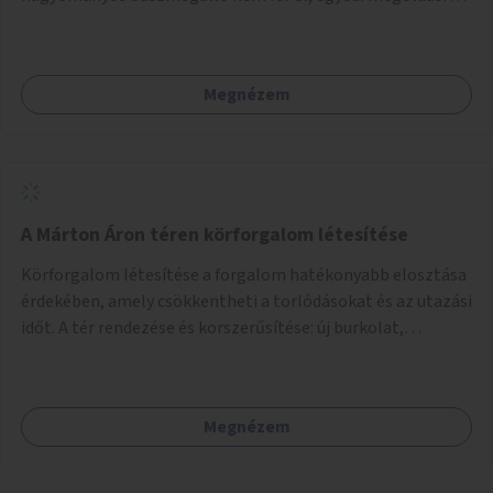
lenne szükség.
Megnézem
A Márton Áron téren körforgalom létesítése
Körforgalom létesítése a forgalom hatékonyabb elosztása
érdekében, amely csökkentheti a torlódásokat és az utazási
időt. A tér rendezése és korszerűsítése: új burkolat,
zöldfelületek, modern közösségi tér kialakítása, hogy a
hely valódi köztérré váljon, ahol az emberek szívesen
időznek.
Megnézem