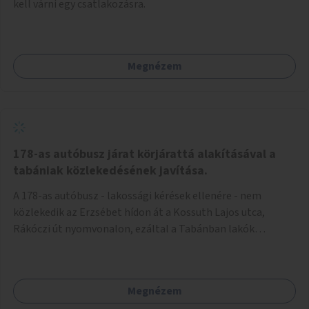
kell várni egy csatlakozásra.
Megnézem
178-as autóbusz járat körjárattá alakításával a
tabániak közlekedésének javítása.
A 178-as autóbusz - lakossági kérések ellenére - nem
közlekedik az Erzsébet hídon át a Kossuth Lajos utca,
Rákóczi út nyomvonalon, ezáltal a Tabánban lakók
belvárosba jutásának minősége jelentősen romlott a
változtatás óta! Nem tudnak továbbá a Tabániak közvetlen
járattal feljutni a Naphegyre, ahol iskola és óvoda is van a
Megnézem
körzetben élők számára. Megoldás lenne, ha a 178-as