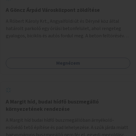
A Göncz Árpád Városközpont zöldítése
A Róbert Károly Krt., Angyalföldi út és Déryné köz által
határolt parkoló egy óriási betonfelület, ahol rengeteg
gyalogos, biciklis és autós fordul meg. A beton feltörésével,
virágágyások létesítésével, fák ültetésével a terület
kellemesebbé, élhetőbbá varázsolható. Az Angyalföldi út
menti járda és a parkoló közé kellene egy zöld sáv,
Megnézem
virágágyásokkal a meglévő fák alá, a lakóépület felőli két
autósáv közé fákat lehetne ültetni, illetve a parkoló és a
járda / bicikliút közé is jók lennének fák.
A Margit híd, budai hídfő buszmegálló
környezetének rendezése
A Margit híd budai hídfő buszmegállóban árnyékoló-
esővédő tető építése és pad lehelyezése. A szűk járda miatt
hagyományos buszmegálló nem fér el, egyedi megoldásra