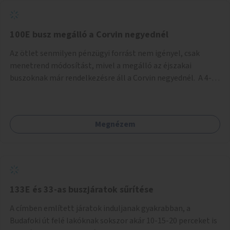
tud állni a megállóba. A környéken a tömegközlekedés
csúcsidőben már most is fullos, a Bosnyák téri beruházások
befejeztével hatványozódni fog az utazási igény.
100E busz megálló a Corvin negyednél
Az ötlet senmilyen pénzügyi forrást nem igényel, csak
menetrend módosítást, mivel a megálló az éjszakai
buszoknak már rendelkezésre áll a Corvin negyednél. A 4-es
és 6-os villamos vonalához közel élőknek a repülőtérre
kijutást, illetve onnan hazajutást nagyban megkönnyítené,
ha a 100E reptéri busz a Corvin negyed metrómegállónál is
Megnézem
megállna - főleg éjjel, amikor a metró nem jár, és a 200E
busz is sokkal ritkábban. Az utazási időt a belvárosban
100E-re fel-/leszállóknak ez az egyetlen plusz megálló
nem hosszabbítaná meg sokkal, a 4-6 vonalán lakóknak
viszont a Kálvin tér-Corvin negyed utat megspórolva 10-15
perccel rövidítheti az utazási idejét.
133E és 33-as buszjáratok sűrítése
A címben említett járatok induljanak gyakrabban, a
Budafoki út felé lakóknak sokszor akár 10-15-20 perceket is