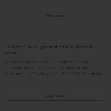
mivel nem üzletszerű a tevékenység.) Közösségi téren a
piacokkal nem konkurál.
Megnézem
1 helyett 2 busz - gyorsabb és kényelmesebb
utazás
Személyes, mindennapos tapasztalatom alapján
szeretném kérni az ötletem alapos megfontolását.
Szeretném, ha a 7-es buszcsalád (7,8,110,112,133) mindkét
irányban a Tisza István tér nevű megállóit aránylag kis
beavatkozással átalakítanák úgy, hogy egyszerre kettő
busz is be tudjon állni az öbölbe. Jelenleg biztonságosan
Megnézem
csak egy jármű tud beállni és kinyitni az ajtókat. A szorosan
mögötte haladó biztonsági okokból nem nyit ajtót, csak ha
az első már elhagyja a megállót és ő szabályosan be nem