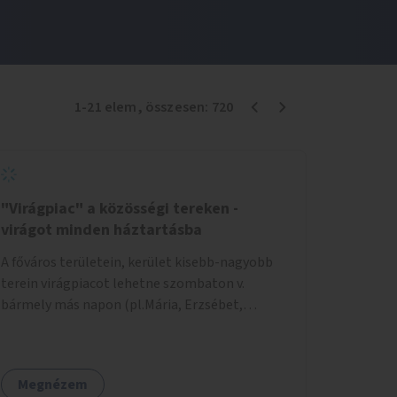
1
-
21
elem
, összesen:
720
"Virágpiac" a közösségi tereken -
virágot minden háztartásba
A főváros területein, kerület kisebb-nagyobb
terein virágpiacot lehetne szombaton v.
bármely más napon (pl.Mária, Erzsébet,
Katalin, Gergely, László, Péter) létrehozni,
üzemeltetni. Kerületek biztosítanák a
helyeket, 50-150nm vagy afeletti területet (ha
Megnézem
sokakat érdekelne). Névleges összeget fizetne