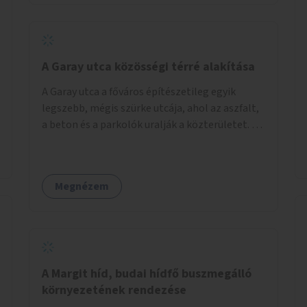
barátságosabbá és zöldebbé lehetne tenni a
megállókat.
A Garay utca közösségi térré alakítása
A Garay utca a főváros építészetileg egyik
legszebb, mégis szürke utcája, ahol az aszfalt,
a beton és a parkolók uralják a közterületet. Az
utca Garay tér és Hernád utca közötti szakasza
tökéletes tere lehetne egy zöld és
közösségbarát terület létrehozásának. A
Megnézem
szakaszon a parkolás átszervezésével
szabadföldi fák, ágyások létrehozására lenne
lehetőség, amelyek között pihenőszékek,
sakkasztal és egy lábbal tekerhető
mobiltöltőpont tennék kellemesebbé (és
hűvösebbé) a környéken lakók és az arra járók
A Margit híd, budai hídfő buszmegálló
mindennapjait.
környezetének rendezése