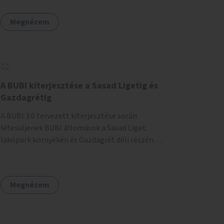
egy sivár zöldsáv választja el, ami kiválóan
található a közelben.
alkalmas lenne egy nagy biodiverzitású hosszú
Megnézem
kert kialakítására, több szintű növényzettel,
öntözőrendszerrel, esetleg valamilyen vizes
attrakcióval ami végfut mind az 500m-en.
A BUBI kiterjesztése a Sasad Ligetig és
Gazdagrétig
A BUBI 3.0 tervezett kiterjesztése során
létesüljenek BUBI állomások a Sasad Liget
lakópark környékén és Gazdagrét déli részén
(Nagyszeben tér/Eleven Center) is.
Megnézem