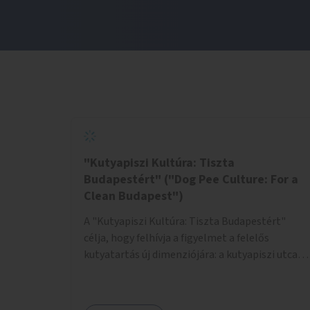
"Kutyapiszi Kultúra: Tiszta
Budapestért" ("Dog Pee Culture: For a
Clean Budapest")
A "Kutyapiszi Kultúra: Tiszta Budapestért"
célja, hogy felhívja a figyelmet a felelős
kutyatartás új dimenziójára: a kutyapiszi utcai
tisztításának szokására. A projekt keretében
szeretnénk edukálni a kutyatulajdonosokat,
hogy séta közben, amikor kedvencük a járdára