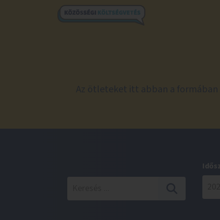
Az ötleteket itt abban a formában 
Idős