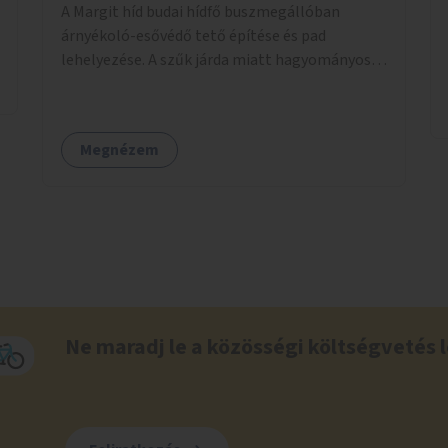
A Margit híd budai hídfő buszmegállóban
árnyékoló-esővédő tető építése és pad
lehelyezése. A szűk járda miatt hagyományos
buszmegálló nem fér el, egyedi megoldásra
lenne szükség.
Megnézem
Ne maradj le a közösségi költségvetés l