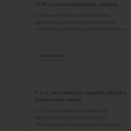
133E és 33-as buszjáratok sűrítése
A címben említett járatok induljanak
gyakrabban, a Budafoki út felé lakóknak
sokszor akár 10-15-20 perceket is kell várni egy
csatlakozásra.
Megnézem
3 az 1-ben funkciójú röplabda pályát a
Rákos-patak mellé!
A Tahi utca és a Rákos-patak közötti
kihasználatlan zöld területre egy a
városligetihez hasonló gumiborítású pálya