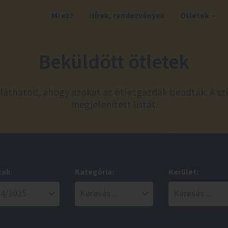
Mi ez?
Hírek, rendezvények
Ötletek
Beküldött ötletek
láthatod, ahogy azokat az ötletgazdák beadták. A sz
megjelenített listát.
zak:
Kategória:
Kerület: