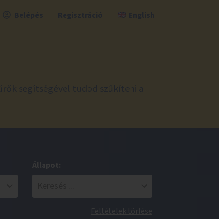
Belépés
Regisztráció
English
űrők segítségével tudod szűkíteni a
Állapot:
Feltételek törlése