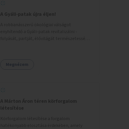
A Gyáli-patak újra éljen!
A robbanásszerű ökológiai válságot
enyhítendő a Gyáli-patak revitalizálni -
folyását, partját, élővilágát természetessé
visszaállítani - legalább Budapest határain
belül, illetve azon túl is infrastruktúrával nem
terhelt módon. Élő kapcsolatot létrehozni
Megnézem
Soroksár és a patak között, illetve a
településen kívül élőhely helyreállítást
végezni. Mindezt szigorúan ökológiai szakértők
vezetésével.
A Márton Áron téren körforgalom
létesítése
Körforgalom létesítése a forgalom
hatékonyabb elosztása érdekében, amely