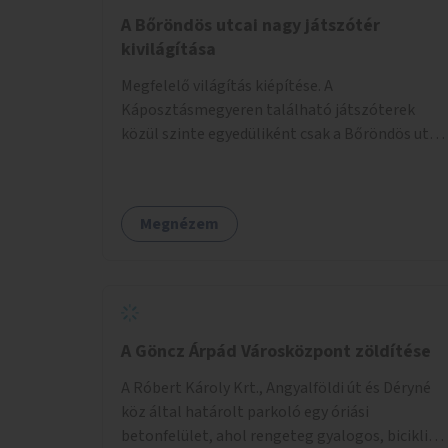
A Bőröndös utcai nagy játszótér
kivilágítása
Megfelelő világítás kiépítése. A
Káposztásmegyeren található játszóterek
közül szinte egyedüliként csak a Bőröndös utca
Külső-Szilágyi út felöli végén lévő nagy
játszótér nem rendelkezik közvilágítással, ami
miatt a őszi és téli hónapokban nem lehet ide
Megnézem
járni a gyerekekkel.
A Göncz Árpád Városközpont zöldítése
A Róbert Károly Krt., Angyalföldi út és Déryné
köz által határolt parkoló egy óriási
betonfelület, ahol rengeteg gyalogos, biciklis