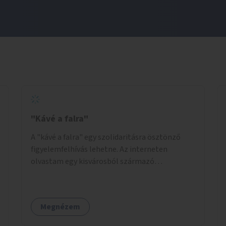
"Kávé a falra"
A "kávé a falra" egy szolidaritásra ösztönző
figyelemfelhívás lehetne. Az interneten
olvastam egy kisvárosból származó
történetről, ahol az emberek vehettek egy
extra kávét, amiről a cetlit feltették a kávézó
dolgozói a falra. Ha egy arra rászoruló betért, a
Megnézem
falról ingyenesen megkaphatta a már
kifizetett kávét. Jó lenne, ha sok kávézó vagy